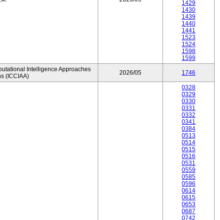
1429
1430
1439
1440
1441
1523
1524
1598
1599
utational Intelligence Approaches
2026/05
1746
ns (ICCIAA)
0328
0329
0330
0331
0332
0341
0384
0513
0514
0515
0516
0531
0559
0585
0596
0614
0615
0653
0687
0742