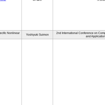
ecific Nonlinear
2nd International Conference on Comp
Yoshiyuki Suimon
and Applicatio