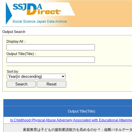
Output Search
Display All：
Output Title(Title)：
Sort by:
Output Title(Title)
Is Childhood Physical Abuse Adversely Associated with Educational Attainm
家庭教育は子どもの援助要請能力を高めるのか？：縦断パネルデー