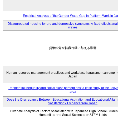
Empirical Analysis of the Gender Wage Gap in Platform Work in J
Disaggregated housing tenure and depressive symptoms: A fixed-effects anal
waves
貨幣錯覚が転職行動に与える影響
Human resource management practices and workplace harassment:an empiric
Japan
Residential inequality and social class perceptions: a case study of the Toky
area
Does the Discrepancy Between Educational Aspiration and Educational Attainm
Satisfaction? Evidence from Japan
Bivariate Analysis of Factors Associated with Japanese High School Student
Humanities and Social Sciences or STEM fields