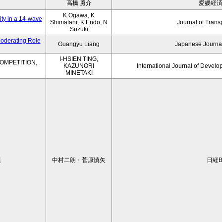
高橋 勇介
愛媛経
K Ogawa, K
ity in a 14-wave
Shimatani, K Endo, N
Journal of Trans
Suzuki
Moderating Role
Guangyu Liang
Japanese Journal
I-HSIEN TING,
OMPETITION,
KAZUNORI
International Journal of Develo
MINETAKI
題
中村二朗・菅原慎矢
日経B