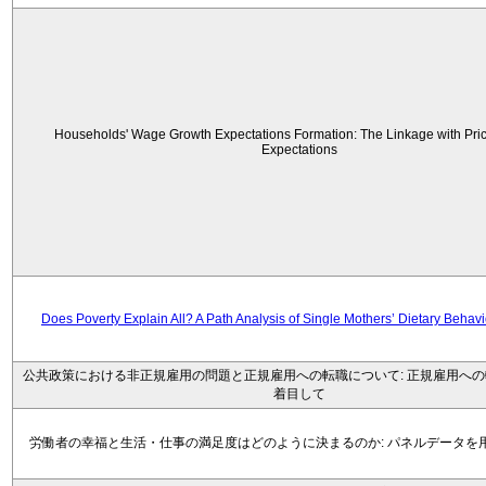
Households' Wage Growth Expectations Formation: The Linkage with Price
Expectations
Does Poverty Explain All? A Path Analysis of Single Mothers’ Dietary Behav
公共政策における非正規雇用の問題と正規雇用への転職について: 正規雇用へ
着目して
労働者の幸福と生活・仕事の満足度はどのように決まるのか: パネルデータを