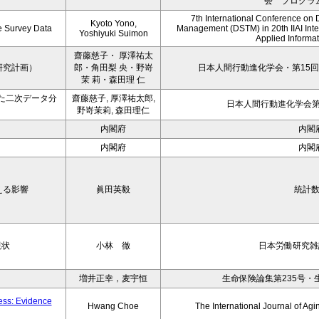
会 プログラ
7th International Conference on 
Kyoto Yono,
ce Survey Data
Management (DSTM) in 20th IIAI Int
Yoshiyuki Suimon
Applied Informati
齋藤慈子・ 厚澤祐太
研究計画）
郎・角田梨 央・野嵜
日本人間行動進化学会・第15回
茉 莉・森田理 仁
た二次データ分
齋藤慈子, 厚澤祐太郎,
日本人間行動進化学会第1
野嵜茉莉, 森田理仁
内閣府
内閣
内閣府
内閣
える影響
眞田英毅
統計
現状
小林 徹
日本労働研究雑誌
増井正幸，麦宇恒
生命保険論集第235号・
ness: Evidence
Hwang Choe
The International Journal of 