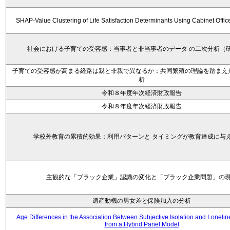
SHAP-Value Clustering of Life Satisfaction Determinants Using Cabinet Offi
社会における子育ての受容感：当事者と非当事者のデータ の二次分析（
子育ての受容感が高まる経路は親と非親で異なるか：共同繁殖の理論を踏まえ
析
令和８年度年次経済財政報告
令和８年度年次経済財政報告
学校外教育の累積的効果：利用パターンと タイミングが教育達成に与
主観的な「ブラック企業」認識の変化と「ブラック企業問題」の
遺産動機の男女差と保険加入の分析
Age Differences in the Association Between Subjective Isolation and Loneli
from a Hybrid Panel Model