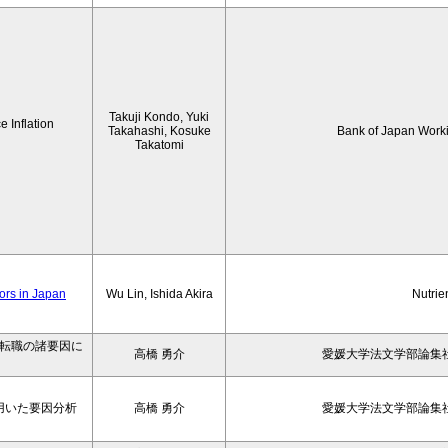
Takuji Kondo, Yuki
 Inflation
Takahashi, Kosuke
Bank of Japan Work
Takatomi
iors in Japan
Wu Lin, Ishida Akira
Nutrie
の転職の諸要因に
高橋 勇介
愛媛大学法文学部論集社
用いた要因分析
高橋 勇介
愛媛大学法文学部論集社