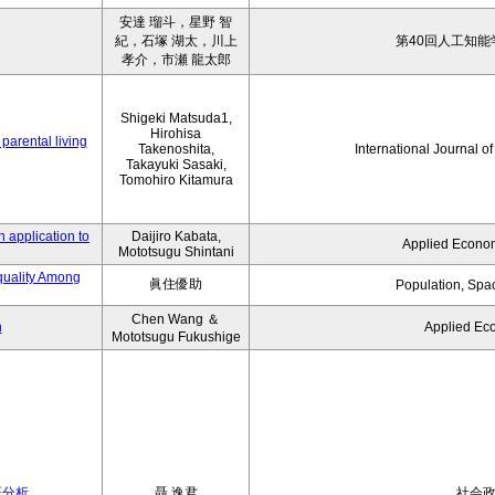
安達 瑠斗，星野 智
紀，石塚 湖太，川上
第40回人工知能
孝介，市瀬 龍太郎
Shigeki Matsuda1,
Hirohisa
parental living
Takenoshita,
International Journal o
Takayuki Sasaki,
Tomohiro Kitamura
 application to
Daijiro Kabata,
Applied Econom
Mototsugu Shintani
quality Among
眞住優助
Population, Spa
Chen Wang ＆
n
Applied Ec
Mototsugu Fukushige
証分析
聶 逸君
社会