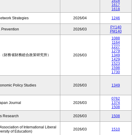
1616
1617
1618
etwork Strategies
2026/04
1246
PY140
 Prevention
2026/03
PM140
1088
1164
1227
1279
集（財務省財務総合政策研究所）
2026/03
1349
1429
1523
1598
1730
conomic Policy Studies
2026/03
1349
0762
Japan Journal
2026/03
1374
1508
rs Research
2026/03
1508
ssociation of International Liberal
2026/03
1510
versity of Education)