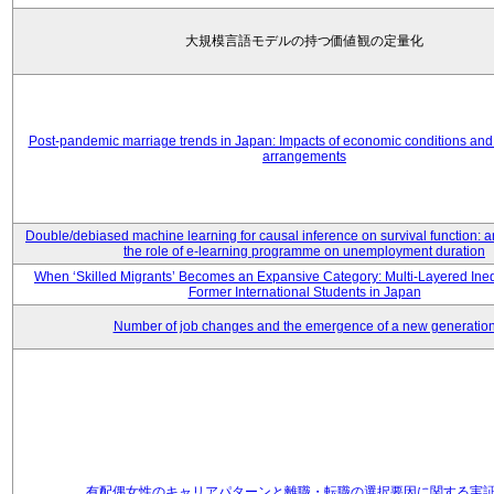
大規模言語モデルの持つ価値観の定量化
Post-pandemic marriage trends in Japan: Impacts of economic conditions and 
arrangements
Double/debiased machine learning for causal inference on survival function: an
the role of e-learning programme on unemployment duration
When ‘Skilled Migrants’ Becomes an Expansive Category: Multi-Layered Ine
Former International Students in Japan
Number of job changes and the emergence of a new generatio
有配偶女性のキャリアパターンと離職・転職の選択要因に関する実