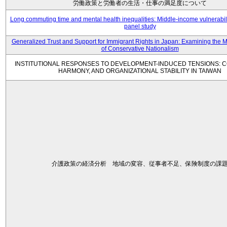
労働政策と労働者の生活・仕事の満足度について
Long commuting time and mental health inequalities: Middle-income vulnerabil
panel study
Generalized Trust and Support for Immigrant Rights in Japan: Examining the 
of Conservative Nationalism
INSTITUTIONAL RESPONSES TO DEVELOPMENT-INDUCED TENSIONS: C
HARMONY, AND ORGANIZATIONAL STABILITY IN TAIWAN
介護政策の経済分析 地域の変容、従事者不足、保険制度の課