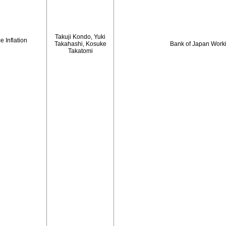
Takuji Kondo, Yuki
 Inflation
Takahashi, Kosuke
Bank of Japan Work
Takatomi