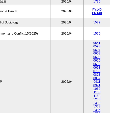
済論集
2026/04
1730
PY140
port & Health
2026/04
PM140
 of Sociology
2026/04
1582
pment and Conflict,15(2025)
2026/04
1560
0541
0598
0607
0608
0609
0610
0692
0693
0755
0818
0882
P
2026/04
0911
0991
1062
1130
1184
1233
1312
1313
1385