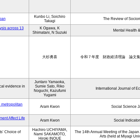
Kunbo Li, Soichiro
apan
The Review of Socion
Takagi
ysis across 13
K Ogawa, K
Mental Health &
Shimatani, N Suzuki
大杉勇喜
令和７年度 財政経済理論 論文
Juntaro Yamaoka,
al evidence in
Sumie Sato, Riko
International Journal of E
Noguchi, Kazufumi
Yugami
o metropolitan
Aram Kwon
Social Science 
ent Affect Life
Aram Kwon
Social Indicato
Hachiro UCHIYAMA,
s’ Choice of
The 14th Annual Meeting of the Japan A
Nami SAKAMOTO,
Arts (held at Miyagi Uni
Hiroki INOUE