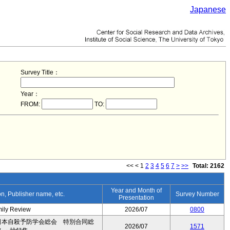
Japanese
Survey Title：
Year：
FROM:
TO:
<<
<
1
2
3
4
5
6
7
>
>>
Total: 2162
Year and Month of
ion, Publisher name, etc.
Survey Number
Presentation
mily Review
2026/07
0800
日本自殺予防学会総会 特別合同総
2026/07
1571