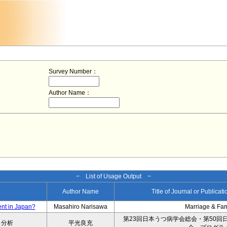
Survey Number：
Author Name：
− List of Usage Output −
Author Name
Title of Journal or Publicat
ent in Japan?
Masahiro Narisawa
Marriage & Fa
第23回日本うつ病学会総会・第50回
タ分析
平光良充