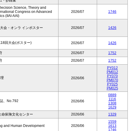
ム・抄録集
Decision Science, Theory and
ernational Congress on Advanced
2026/07
1746
cs (IIAI-AAI)
大会・オンラ インポスター
2026/07
1426
8回大会(ポスター)
2026/07
1426
府
2026/07
1752
府
2026/07
1752
PY012
PM012
PY070
数理
2026/06
PM070
PY025
PM025
0889
1116
、No.792
2026/06
1308
1629
生命保険文化センター
2026/06
1329
1559
Aging and Human Development
2026/06
1613
1746