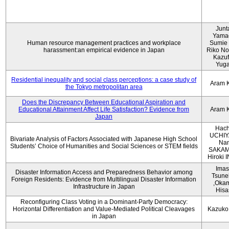
Junt
Yama
Human resource management practices and workplace
Sumie 
harassment:an empirical evidence in Japan
Riko No
Kazu
Yug
Residential inequality and social class perceptions: a case study of
Aram 
the Tokyo metropolitan area
Does the Discrepancy Between Educational Aspiration and
Educational Attainment Affect Life Satisfaction? Evidence from
Aram 
Japan
Hach
UCHIY
Bivariate Analysis of Factors Associated with Japanese High School
Na
Students’ Choice of Humanities and Social Sciences or STEM fields
SAKAM
Hiroki
Imas
Disaster Information Access and Preparedness Behavior among
Tsune
Foreign Residents: Evidence from Multilingual Disaster Information
,Oka
Infrastructure in Japan
Hisa
Reconfiguring Class Voting in a Dominant-Party Democracy:
Horizontal Differentiation and Value-Mediated Political Cleavages
Kazuko
in Japan