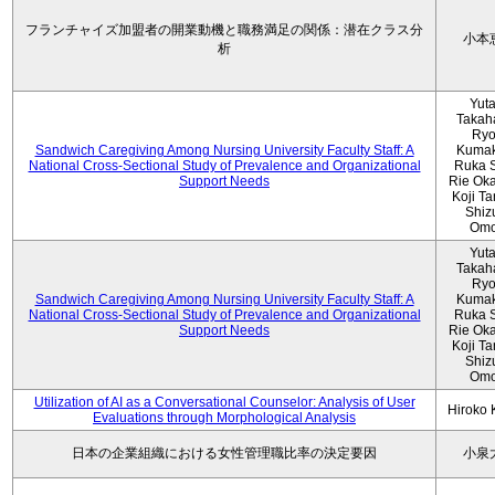
フランチャイズ加盟者の開業動機と職務満足の関係：潜在クラス分
小本
析
Yut
Takah
Ryo
Sandwich Caregiving Among Nursing University Faculty Staff: A
Kumak
National Cross-Sectional Study of Prevalence and Organizational
Ruka S
Support Needs
Rie Ok
Koji T
Shiz
Omo
Yut
Takah
Ryo
Sandwich Caregiving Among Nursing University Faculty Staff: A
Kumak
National Cross-Sectional Study of Prevalence and Organizational
Ruka S
Support Needs
Rie Ok
Koji T
Shiz
Omo
Utilization of AI as a Conversational Counselor: Analysis of User
Hiroko
Evaluations through Morphological Analysis
日本の企業組織における女性管理職比率の決定要因
小泉