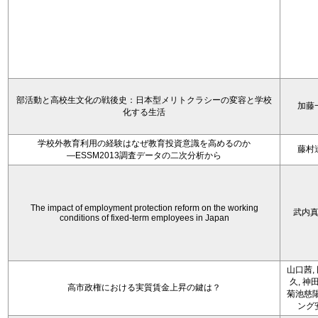
部活動と高校生文化の戦後史：日本型メリトクラシーの変容と学校
加藤
化する生活
学校外教育利用の経験はなぜ教育投資意識を高めるのか
藤村
―ESSM2013調査データの二次分析から
The impact of employment protection reform on the working
武内
conditions of fixed-term employees in Japan
山口茜,
久, 神
高市政権における実質賃金上昇の鍵は？
菊池慈陽
ング