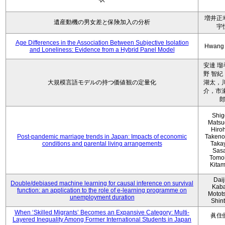
増井正
遺産動機の男女差と保険加入の分析
宇
Age Differences in the Association Between Subjective Isolation
Hwang
and Loneliness: Evidence from a Hybrid Panel Model
安達 瑠
野 智紀
大規模言語モデルの持つ価値観の定量化
湖太，川
介，市瀬
Shig
Matsu
Hiro
Post-pandemic marriage trends in Japan: Impacts of economic
Takeno
conditions and parental living arrangements
Taka
Sasa
Tomo
Kita
Daij
Double/debiased machine learning for causal inference on survival
Kaba
function: an application to the role of e-learning programme on
Motot
unemployment duration
Shin
When ‘Skilled Migrants’ Becomes an Expansive Category: Multi-
眞住
Layered Inequality Among Former International Students in Japan