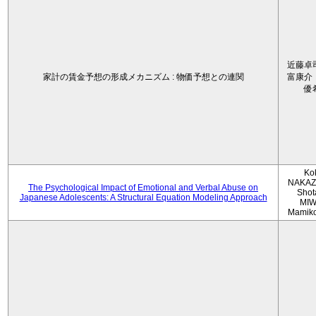
近藤卓
家計の賃金予想の形成メカニズム : 物価予想との連関
富康介
優
Ko
NAKAZ
The Psychological Impact of Emotional and Verbal Abuse on
Shot
Japanese Adolescents: A Structural Equation Modeling Approach
MIW
Mamik