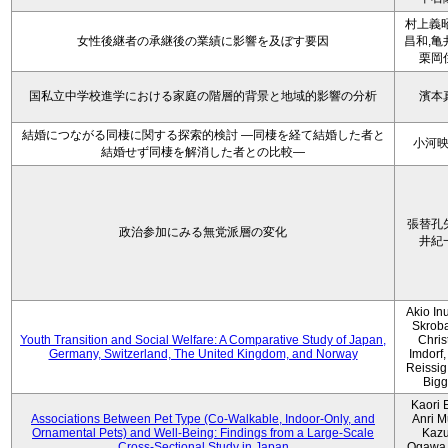
村上義昭
女性後継者の承継後の業績に影響を及ぼす要因
昌和,亀
栗岡
国私立中学校進学における家庭の階層的背景と地域的影響の分析
濱本
結婚につながる同棲に関する探索的検討 ―同棲を経て結婚した者と
小河
結婚せず同棲を解消した者との比較―
張替孔
政治参加にみる無党派層の変化
井紀
Akio Inu
Skrob
Youth Transition and Social Welfare: A Comparative Study of Japan,
Chris
Germany, Switzerland, The United Kingdom, and Norway
Imdorf, 
Reissig
Bigg
Kaori 
Associations Between Pet Type (Co-Walkable, Indoor-Only, and
Anri M
Ornamental Pets) and Well-Being: Findings from a Large-Scale
Kaz
Cross-Sectional Study in Japan
Ogawa,