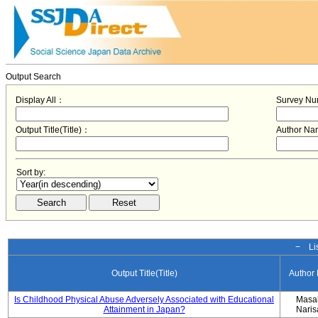
Output Search
Display All：
Survey N
Output Title(Title)：
Author N
Sort by:
− Lis
Output Title(Title)
Author
Is Childhood Physical Abuse Adversely Associated with Educational
Masa
Attainment in Japan?
Nari