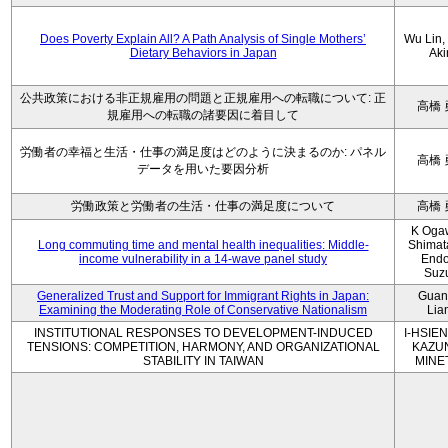
Does Poverty Explain All? A Path Analysis of Single Mothers’
Wu Lin, 
Dietary Behaviors in Japan
Aki
公共政策における非正規雇用の問題と正規雇用への転職について: 正
高橋 
規雇用への転職の諸要因に着目して
労働者の幸福と生活・仕事の満足度はどのように決まるのか: パネル
高橋 
データを用いた要因分析
労働政策と労働者の生活・仕事の満足度について
高橋 
K Oga
Long commuting time and mental health inequalities: Middle-
Shimat
income vulnerability in a 14-wave panel study
Endo
Suz
Generalized Trust and Support for Immigrant Rights in Japan:
Guan
Examining the Moderating Role of Conservative Nationalism
Lia
INSTITUTIONAL RESPONSES TO DEVELOPMENT-INDUCED
I-HSIEN
TENSIONS: COMPETITION, HARMONY, AND ORGANIZATIONAL
KAZU
STABILITY IN TAIWAN
MINE