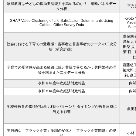
家庭教育は子どもの援助要請能力を高めるのか？：縦断パネルデー
平光
タ分析
Kyoto 
SHAP-Value Clustering of Life Satisfaction Determinants Using
Yoshi
Cabinet Office Survey Data
Sui
齋藤慈子
澤祐太 
社会における子育ての受容感：当事者と非当事者のデータ の二次分
田梨 央
析（研究計画）
茉 莉・
齋藤慈子
子育ての受容感が高まる経路は親と非親で異なるか：共同繁殖の理
祐太郎,
論を踏まえた二次データ分析
莉, 森
令和８年度年次経済財政報告
内
令和８年度年次経済財政報告
内
学校外教育の累積的効果：利用パターンと タイミングが教育達成に
眞田
与える影響
主観的な「ブラック企業」認識の変化と「ブラック企業問題」の現
小林
状