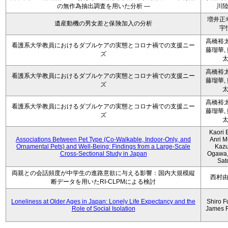
の無作為抽出調査を用いた分析 ―
川
増井正
遺産動機の男女差と保険加入の分析
宇
高橋裕太
看護系大学教員におけるダブルケアの実態とコロナ禍での支援ニー
藤瑠華,
ズ
高橋裕太
看護系大学教員におけるダブルケアの実態とコロナ禍での支援ニー
藤瑠華,
ズ
高橋裕太
看護系大学教員におけるダブルケアの実態とコロナ禍での支援ニー
藤瑠華,
ズ
Kaori 
Associations Between Pet Type (Co-Walkable, Indoor-Only, and
Anri M
Ornamental Pets) and Well-Being: Findings from a Large-Scale
Kaz
Cross-Sectional Study in Japan
Ogawa,
Sat
両親との会話頻度が中学生の進路意欲に与える影響：国内大規模縦
西村
断データを用いたRI-CLPMによる検討
Loneliness at Older Ages in Japan: Lonely Life Expectancy and the
Shiro F
Role of Social Isolation
James 