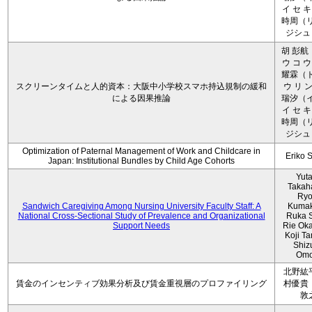
イ セ キ
時周（リ
ジシュ 
胡 彭航
ウ コ ウ
耀霖（ト
スクリーンタイムと人的資本：大阪中小学校スマホ持込規制の緩和
ウ リ ン
による因果推論
瑞汐（イ
イ セ キ
時周（リ
ジシュ 
Optimization of Paternal Management of Work and Childcare in
Eriko 
Japan: Institutional Bundles by Child Age Cohorts
Yut
Takah
Ryo
Sandwich Caregiving Among Nursing University Faculty Staff: A
Kumak
National Cross-Sectional Study of Prevalence and Organizational
Ruka S
Support Needs
Rie Ok
Koji T
Shiz
Omo
北野紘
賃金のインセンティブ効果分析及び賃金重視層のプロファイリング
村優貴
敦