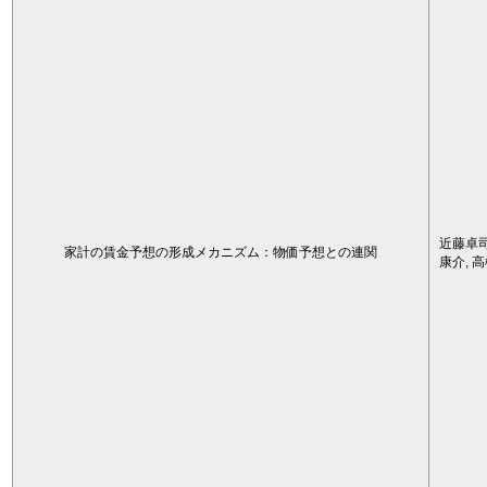
近藤卓司
家計の賃金予想の形成メカニズム：物価予想との連関
康介, 