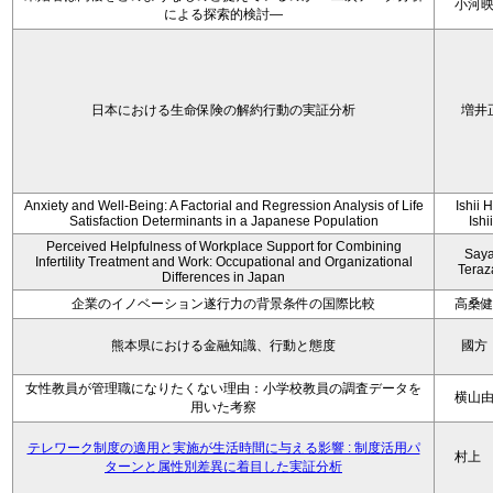
小河
による探索的検討—
日本における生命保険の解約行動の実証分析
増井
Anxiety and Well-Being: A Factorial and Regression Analysis of Life
Ishii 
Satisfaction Determinants in a Japanese Population
Ishi
Perceived Helpfulness of Workplace Support for Combining
Say
Infertility Treatment and Work: Occupational and Organizational
Tera
Differences in Japan
企業のイノベーション遂行力の背景条件の国際比較
高桑
熊本県における金融知識、行動と態度
國方
女性教員が管理職になりたくない理由：小学校教員の調査データを
横山
用いた考察
テレワーク制度の適用と実施が生活時間に与える影響 : 制度活用パ
村上
ターンと属性別差異に着目した実証分析