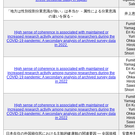
Sat
「地方は性別役割分業意識が強い」は本当か －属性による分業意識
井上
の違いを探る－
Fumi
Yamag
High sense of coherence is associated with maintained or
Eri K
increased research activity among nursing researchers during the
Yur
COVID-19 pandemic: A secondary analysis of archived survey data
Ohka
in 2022.
Hiro
Sawa
Shiori 
Fumi
Yamag
High sense of coherence is associated with maintained or
Eri K
increased research activity among nursing researchers during the
Yur
COVID-19 pandemic: A secondary analysis of archived survey data
Ohka
in 2022
Hiro
Sawa
Shiori 
Fumi
Yamag
High sense of coherence is associated with maintained or
Eri K
increased research activity among nursing researchers during the
Yur
COVID-19 pandemic: A secondary analysis of archived survey data
Ohka
in 2022
Hiro
Sawa
Shiori 
日本在住の外国籍住民における主観的健康観の関連要因 ― 全国規模
安齋寿美