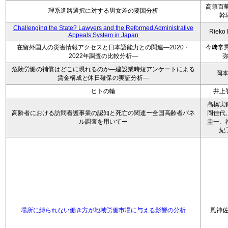
高須百華
理系進路選択に対する男女差の要因分析
幹
Challenging the State? Lawyers and the Reformed Administrative
Rieko
Appeals System in Japan
在留外国人の災害情報アクセスと日本語能力との関連―2020・
今﨑常秀
2022年調査の比較分析―
危険労働の補償はどこに現れるのか―建設業時短アンケートによる
岡
賃金構成と休日確保の実証分析―
ヒトの輪
井上
髙橋実
高齢者における訪問看護事業の認知と死亡の関連ー全国高齢者パネ
岡佳代
ル調査を用いてー
圭一、
紀
場所に縛られない働き方が地域労働市場に与える影響の分析
風神