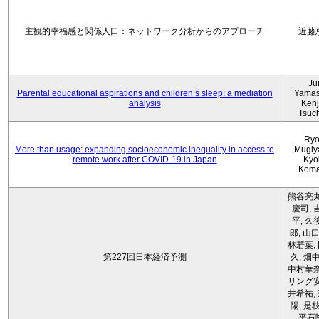
主観的幸福感と関係人口：ネットワーク分析からのアプローチ
近藤
Ju
Parental educational aspirations and children’s sleep: a mediation
Yamas
analysis
Kenji
Tsuc
Ryo
More than usage: expanding socioeconomic inequality in access to
Mugiy
remote work after COVID-19 in Japan
Kyo
Koma
熊谷亮丸
慶司, 
平, 久
郎, 山口
林若葉,
第227回日本経済予測
久, 畑
中村華奈
リング安
井希祐,
陽, 是
平石