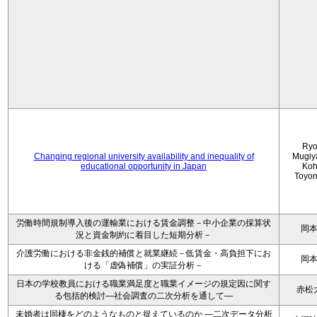
Ryo
Changing regional university availability and inequality of
Mugiy
educational opportunity in Japan
Koh
Toyo
労働時間規制導入後の運輸業における賃金調整－中小企業の採算状
岡
況と資金制約に着目した短期分析－
介護労働における非金銭的補償と就業継続－低賃金・高負担下にお
岡
ける「虚偽補償」の実証分析－
日本の学校教員における職業満足度と職業イメージの規定因に関す
赤松
る包括的検討―社会調査の二次分析を通して―
未婚者は同棲をどのようなものと捉えているのか —二次データ分析