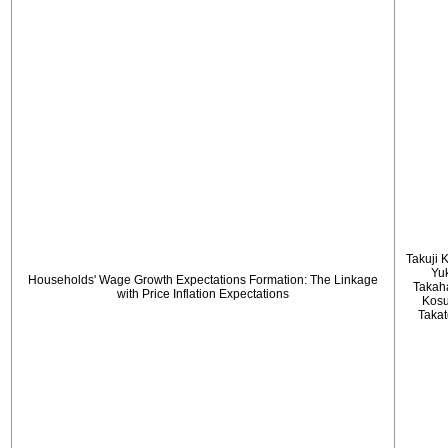
Takuji 
Yu
Households' Wage Growth Expectations Formation: The Linkage
Takah
with Price Inflation Expectations
Kos
Taka