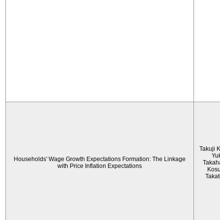
Takuji 
Yu
Households' Wage Growth Expectations Formation: The Linkage
Takah
with Price Inflation Expectations
Kos
Taka