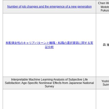
Chen W
Number of job changes and the emergence of a new generation
Motot
Fukus
有配偶女性のキャリアパターンと離職・転職の選択要因に関する実
聶 
証分析
Interpretable Machine Learning Analysis of Subjective Life
Yoshi
Satisfaction: Age-Specific Nonlinear Effects from Japanese National
Sui
Survey