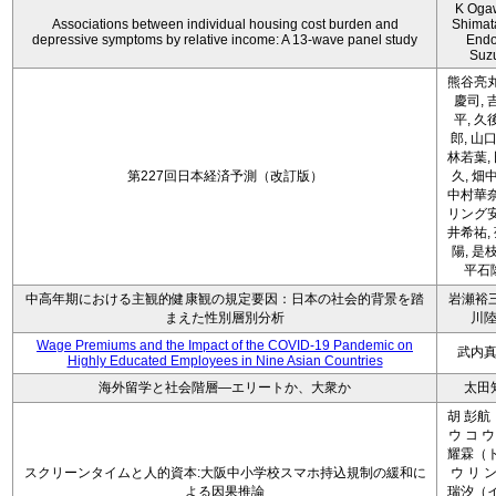
K Oga
Associations between individual housing cost burden and
Shimat
depressive symptoms by relative income: A 13-wave panel study
Endo
Suz
熊谷亮丸
慶司, 
平, 久
郎, 山口
林若葉,
第227回日本経済予測（改訂版）
久, 畑
中村華奈
リング安
井希祐,
陽, 是
平石
中高年期における主観的健康観の規定要因：日本の社会的背景を踏
岩瀬裕三
まえた性別層別分析
川
Wage Premiums and the Impact of the COVID‑19 Pandemic on
武内
Highly Educated Employees in Nine Asian Countries
海外留学と社会階層―エリートか、大衆か
太田
胡 彭航
ウ コ ウ
耀霖（ト
スクリーンタイムと人的資本:大阪中小学校スマホ持込規制の緩和に
ウ リ ン
よる因果推論
瑞汐（イ