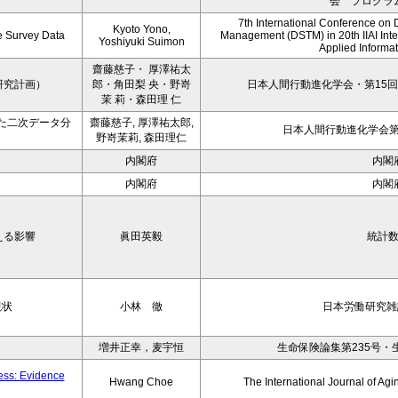
会 プログラ
7th International Conference on 
Kyoto Yono,
ce Survey Data
Management (DSTM) in 20th IIAI Int
Yoshiyuki Suimon
Applied Informati
齋藤慈子・ 厚澤祐太
研究計画）
郎・角田梨 央・野嵜
日本人間行動進化学会・第15回
茉 莉・森田理 仁
た二次データ分
齋藤慈子, 厚澤祐太郎,
日本人間行動進化学会第1
野嵜茉莉, 森田理仁
内閣府
内閣
内閣府
内閣
える影響
眞田英毅
統計
現状
小林 徹
日本労働研究雑誌
増井正幸，麦宇恒
生命保険論集第235号・
ness: Evidence
Hwang Choe
The International Journal of 