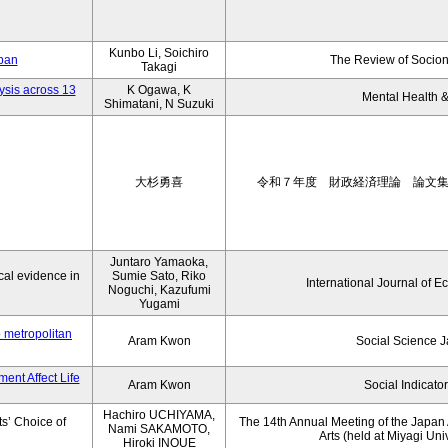
Kunbo Li, Soichiro
apan
The Review of Socion
Takagi
ysis across 13
K Ogawa, K
Mental Health &
Shimatani, N Suzuki
大杉勇喜
令和７年度 財政経済理論 論文
Juntaro Yamaoka,
al evidence in
Sumie Sato, Riko
International Journal of E
Noguchi, Kazufumi
Yugami
o metropolitan
Aram Kwon
Social Science 
ent Affect Life
Aram Kwon
Social Indicato
Hachiro UCHIYAMA,
s’ Choice of
The 14th Annual Meeting of the Japan A
Nami SAKAMOTO,
Arts (held at Miyagi Uni
Hiroki INOUE