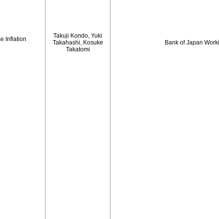
Takuji Kondo, Yuki
 Inflation
Takahashi, Kosuke
Bank of Japan Work
Takatomi