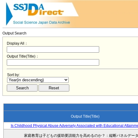
Output Search
Display All：
Output Title(Title)：
Sort by:
Output Title(Title)
Is Childhood Physical Abuse Adversely Associated with Educational Attainm
家庭教育は子どもの援助要請能力を高めるのか？：縦断パネルデー