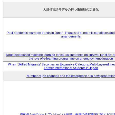
大規模言語モデルの持つ価値観の定量化
Post-pandemic marriage trends in Japan: Impacts of economic conditions and 
arrangements
Double/debiased machine learning for causal inference on survival function: an
the role of e-learning programme on unemployment duration
When ‘Skilled Migrants’ Becomes an Expansive Category: Multi-Layered Ine
Former International Students in Japan
Number of job changes and the emergence of a new generatio
有配偶女性のキャリアパターンと離職・転職の選択要因に関する実