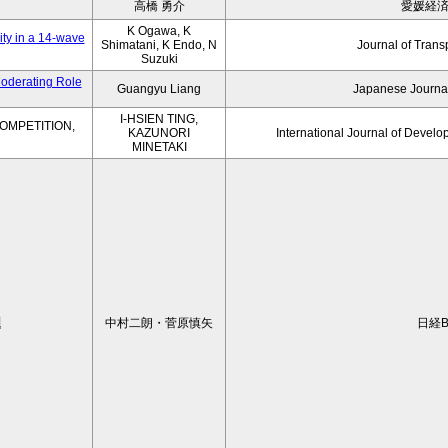
高橋 勇介
愛媛経
K Ogawa, K
ity in a 14-wave
Shimatani, K Endo, N
Journal of Trans
Suzuki
Moderating Role
Guangyu Liang
Japanese Journal
I-HSIEN TING,
OMPETITION,
KAZUNORI
International Journal of Develo
MINETAKI
題
中村二朗・菅原慎矢
日経B