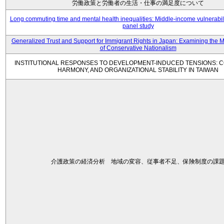
労働政策と労働者の生活・仕事の満足度について
Long commuting time and mental health inequalities: Middle-income vulnerabil
panel study
Generalized Trust and Support for Immigrant Rights in Japan: Examining the 
of Conservative Nationalism
INSTITUTIONAL RESPONSES TO DEVELOPMENT-INDUCED TENSIONS: C
HARMONY, AND ORGANIZATIONAL STABILITY IN TAIWAN
介護政策の経済分析 地域の変容、従事者不足、保険制度の課