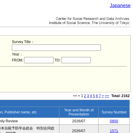
Japanese
Survey Title：
Year：
FROM:
TO:
<<
<
1
2
3
4
5
6
7
>
>>
Total: 2162
Year and Month of
ion, Publisher name, etc.
Survey Number
Presentation
mily Review
2026/07
0800
日本自殺予防学会総会 特別合同総
2026/07
1571