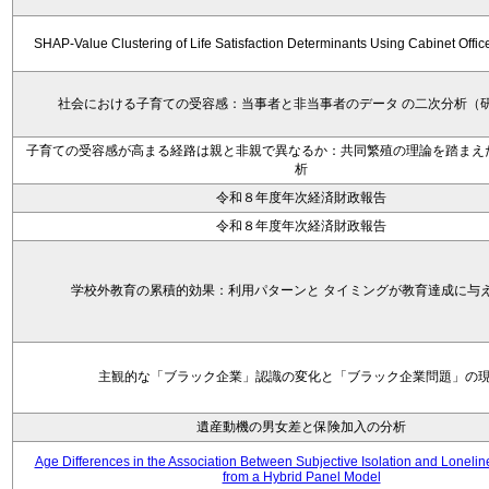
SHAP-Value Clustering of Life Satisfaction Determinants Using Cabinet Offi
社会における子育ての受容感：当事者と非当事者のデータ の二次分析（
子育ての受容感が高まる経路は親と非親で異なるか：共同繁殖の理論を踏まえ
析
令和８年度年次経済財政報告
令和８年度年次経済財政報告
学校外教育の累積的効果：利用パターンと タイミングが教育達成に与
主観的な「ブラック企業」認識の変化と「ブラック企業問題」の
遺産動機の男女差と保険加入の分析
Age Differences in the Association Between Subjective Isolation and Loneli
from a Hybrid Panel Model