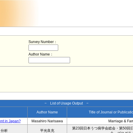
Survey Number：
Author Name：
− List of Usage Output −
Author Name
Title of Journal or Publicat
ent in Japan?
Masahiro Narisawa
Marriage & Fa
第23回日本うつ病学会総会・第50回
タ分析
平光良充