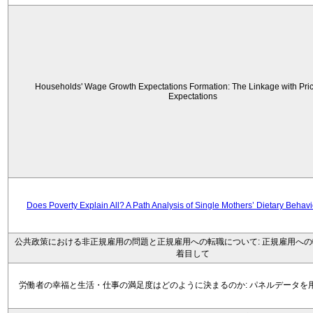
Households' Wage Growth Expectations Formation: The Linkage with Price
Expectations
Does Poverty Explain All? A Path Analysis of Single Mothers’ Dietary Behav
公共政策における非正規雇用の問題と正規雇用への転職について: 正規雇用へ
着目して
労働者の幸福と生活・仕事の満足度はどのように決まるのか: パネルデータを