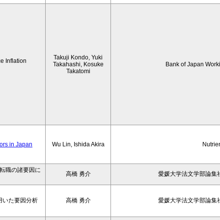
Takuji Kondo, Yuki
 Inflation
Takahashi, Kosuke
Bank of Japan Work
Takatomi
iors in Japan
Wu Lin, Ishida Akira
Nutrie
の転職の諸要因に
高橋 勇介
愛媛大学法文学部論集社
用いた要因分析
高橋 勇介
愛媛大学法文学部論集社