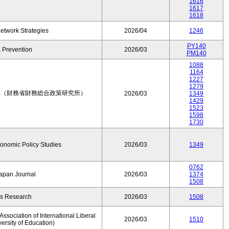
1616
1617
1618
etwork Strategies
2026/04
1246
PY140
 Prevention
2026/03
PM140
1088
1164
1227
1279
集（財務省財務総合政策研究所）
2026/03
1349
1429
1523
1598
1730
conomic Policy Studies
2026/03
1349
0762
Japan Journal
2026/03
1374
1508
rs Research
2026/03
1508
ssociation of International Liberal
2026/03
1510
versity of Education)