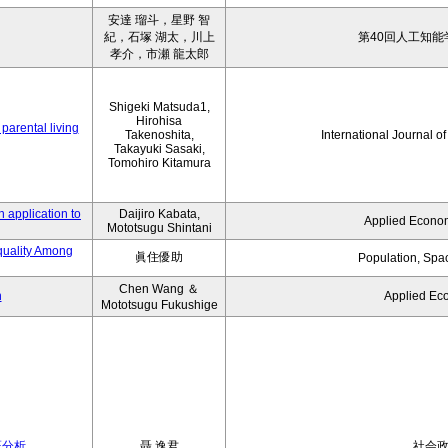
安達 瑠斗，星野 智
紀，石塚 湖太，川上
第40回人工知能
孝介，市瀬 龍太郎
Shigeki Matsuda1,
Hirohisa
parental living
Takenoshita,
International Journal o
Takayuki Sasaki,
Tomohiro Kitamura
 application to
Daijiro Kabata,
Applied Econom
Mototsugu Shintani
quality Among
眞住優助
Population, Spa
Chen Wang ＆
n
Applied Ec
Mototsugu Fukushige
証分析
聶 逸君
社会