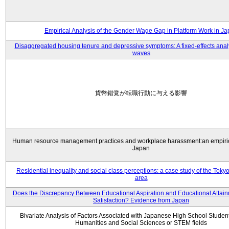
Empirical Analysis of the Gender Wage Gap in Platform Work in J
Disaggregated housing tenure and depressive symptoms: A fixed-effects anal
waves
貨幣錯覚が転職行動に与える影響
Human resource management practices and workplace harassment:an empiric
Japan
Residential inequality and social class perceptions: a case study of the Toky
area
Does the Discrepancy Between Educational Aspiration and Educational Attainm
Satisfaction? Evidence from Japan
Bivariate Analysis of Factors Associated with Japanese High School Student
Humanities and Social Sciences or STEM fields