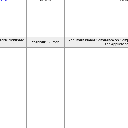
ecific Nonlinear
2nd International Conference on Comp
Yoshiyuki Suimon
and Applicatio