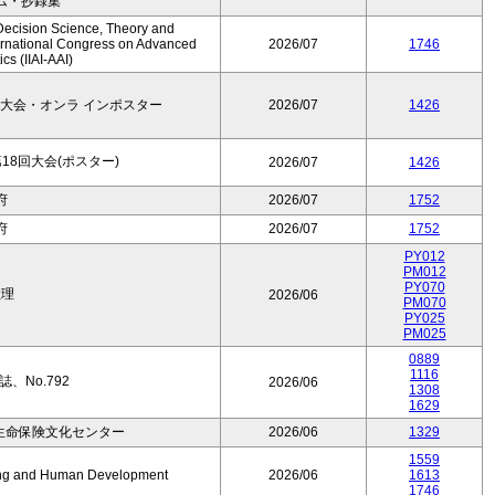
ム・抄録集
Decision Science, Theory and
ernational Congress on Advanced
2026/07
1746
cs (IIAI-AAI)
大会・オンラ インポスター
2026/07
1426
8回大会(ポスター)
2026/07
1426
府
2026/07
1752
府
2026/07
1752
PY012
PM012
PY070
数理
2026/06
PM070
PY025
PM025
0889
1116
、No.792
2026/06
1308
1629
生命保険文化センター
2026/06
1329
1559
Aging and Human Development
2026/06
1613
1746