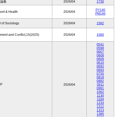
済論集
2026/04
1730
PY140
port & Health
2026/04
PM140
 of Sociology
2026/04
1582
pment and Conflict,15(2025)
2026/04
1560
0541
0598
0607
0608
0609
0610
0692
0693
0755
0818
0882
P
2026/04
0911
0991
1062
1130
1184
1233
1312
1313
1385