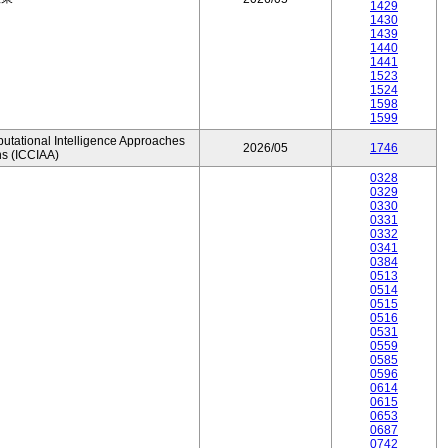
1429
1430
1439
1440
1441
1523
1524
1598
1599
utational Intelligence Approaches
2026/05
1746
ns (ICCIAA)
0328
0329
0330
0331
0332
0341
0384
0513
0514
0515
0516
0531
0559
0585
0596
0614
0615
0653
0687
0742