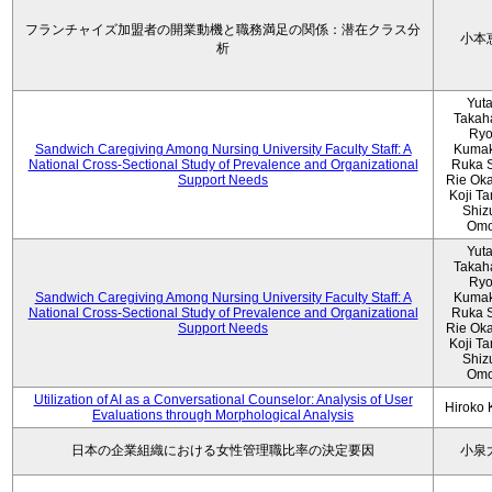
フランチャイズ加盟者の開業動機と職務満足の関係：潜在クラス分
小本
析
Yut
Takah
Ryo
Sandwich Caregiving Among Nursing University Faculty Staff: A
Kumak
National Cross-Sectional Study of Prevalence and Organizational
Ruka S
Support Needs
Rie Ok
Koji T
Shiz
Omo
Yut
Takah
Ryo
Sandwich Caregiving Among Nursing University Faculty Staff: A
Kumak
National Cross-Sectional Study of Prevalence and Organizational
Ruka S
Support Needs
Rie Ok
Koji T
Shiz
Omo
Utilization of AI as a Conversational Counselor: Analysis of User
Hiroko
Evaluations through Morphological Analysis
日本の企業組織における女性管理職比率の決定要因
小泉