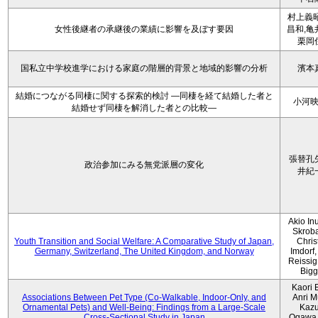
村上義昭
女性後継者の承継後の業績に影響を及ぼす要因
昌和,亀
栗岡
国私立中学校進学における家庭の階層的背景と地域的影響の分析
濱本
結婚につながる同棲に関する探索的検討 ―同棲を経て結婚した者と
小河
結婚せず同棲を解消した者との比較―
張替孔
政治参加にみる無党派層の変化
井紀
Akio Inu
Skrob
Youth Transition and Social Welfare: A Comparative Study of Japan,
Chris
Germany, Switzerland, The United Kingdom, and Norway
Imdorf, 
Reissig
Bigg
Kaori 
Associations Between Pet Type (Co-Walkable, Indoor-Only, and
Anri M
Ornamental Pets) and Well-Being: Findings from a Large-Scale
Kaz
Cross-Sectional Study in Japan
Ogawa,