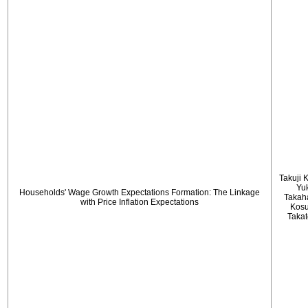
Takuji 
Yu
Households' Wage Growth Expectations Formation: The Linkage
Takah
with Price Inflation Expectations
Kos
Taka