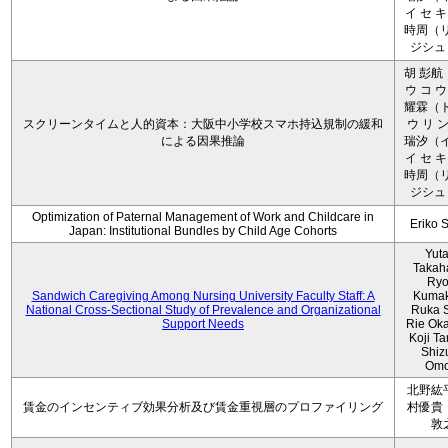
イ セ キ
時周（リ
ジシュ 
胡 彭航
ウ コ ウ
耀霖（ト
スクリーンタイムと人的資本：大阪中小学校スマホ持込規制の緩和
ウ リ ン
による因果推論
瑞汐（イ
イ セ キ
時周（リ
ジシュ 
Optimization of Paternal Management of Work and Childcare in
Eriko 
Japan: Institutional Bundles by Child Age Cohorts
Yut
Takah
Ryo
Sandwich Caregiving Among Nursing University Faculty Staff: A
Kumak
National Cross-Sectional Study of Prevalence and Organizational
Ruka S
Support Needs
Rie Ok
Koji T
Shiz
Omo
北野紘
賃金のインセンティブ効果分析及び賃金重視層のプロファイリング
村優貴
敦