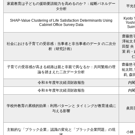
家庭教育は子どもの援助要請能力を高めるのか？：縦断パネルデー
平光
タ分析
Kyoto 
SHAP-Value Clustering of Life Satisfaction Determinants Using
Yoshi
Cabinet Office Survey Data
Sui
齋藤慈子
澤祐太 
社会における子育ての受容感：当事者と非当事者のデータ の二次分
田梨 央
析（研究計画）
茉 莉・
齋藤慈子
子育ての受容感が高まる経路は親と非親で異なるか：共同繁殖の理
祐太郎,
論を踏まえた二次データ分析
莉, 森
令和８年度年次経済財政報告
内
令和８年度年次経済財政報告
内
学校外教育の累積的効果：利用パターンと タイミングが教育達成に
眞田
与える影響
主観的な「ブラック企業」認識の変化と「ブラック企業問題」の現
小林
状