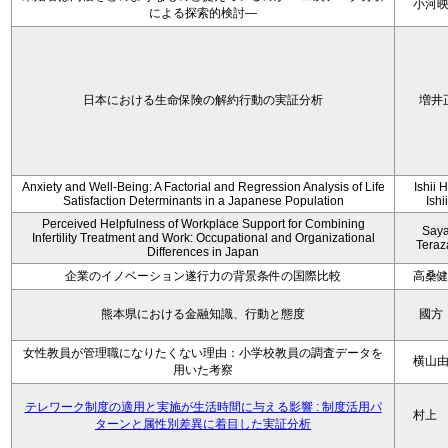
小河
による探索的検討—
日本における生命保険の解約行動の実証分析
増井
Anxiety and Well-Being: A Factorial and Regression Analysis of Life
Ishii 
Satisfaction Determinants in a Japanese Population
Ishi
Perceived Helpfulness of Workplace Support for Combining
Say
Infertility Treatment and Work: Occupational and Organizational
Tera
Differences in Japan
企業のイノベーション遂行力の背景条件の国際比較
高桑
熊本県における金融知識、行動と態度
國方
女性教員が管理職になりたくない理由：小学校教員の調査データを
横山
用いた考察
テレワーク制度の適用と実施が生活時間に与える影響 : 制度活用パ
村上
ターンと属性別差異に着目した実証分析