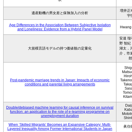
増井正
遺産動機の男女差と保険加入の分析
宇
Age Differences in the Association Between Subjective Isolation
Hwang
and Loneliness: Evidence from a Hybrid Panel Model
安達 瑠
野 智紀
大規模言語モデルの持つ価値観の定量化
湖太，川
介，市瀬
Shig
Matsu
Hiro
Post-pandemic marriage trends in Japan: Impacts of economic
Takeno
conditions and parental living arrangements
Taka
Sasa
Tomo
Kita
Daij
Double/debiased machine learning for causal inference on survival
Kaba
function: an application to the role of e-learning programme on
Motot
unemployment duration
Shin
When ‘Skilled Migrants’ Becomes an Expansive Category: Multi-
眞住
Layered Inequality Among Former International Students in Japan