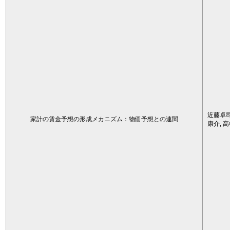
近藤卓司
家計の賃金予想の形成メカニズム：物価予想との連関
康介, 