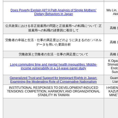
Does Poverty Explain All? A Path Analysis of Single Mothers’
Wu Lin, 
Dietary Behaviors in Japan
Aki
公共政策における非正規雇用の問題と正規雇用への転職について: 正
高橋 
規雇用への転職の諸要因に着目して
労働者の幸福と生活・仕事の満足度はどのように決まるのか: パネル
高橋 
データを用いた要因分析
労働政策と労働者の生活・仕事の満足度について
高橋 
K Oga
Long commuting time and mental health inequalities: Middle-
Shimat
income vulnerability in a 14-wave panel study
Endo
Suz
Generalized Trust and Support for Immigrant Rights in Japan:
Guan
Examining the Moderating Role of Conservative Nationalism
Lia
INSTITUTIONAL RESPONSES TO DEVELOPMENT-INDUCED
I-HSIEN
TENSIONS: COMPETITION, HARMONY, AND ORGANIZATIONAL
KAZU
STABILITY IN TAIWAN
MINE