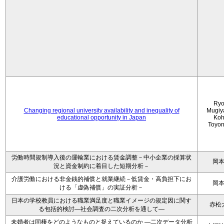
Ryo
Changing regional university availability and inequality of
Mugiy
educational opportunity in Japan
Koh
Toyo
労働時間規制導入後の運輸業における賃金調整－中小企業の採算状
岡
況と資金制約に着目した短期分析－
介護労働における非金銭的補償と就業継続－低賃金・高負担下にお
岡
ける「虚偽補償」の実証分析－
日本の学校教員における職業満足度と職業イメージの規定因に関す
赤松
る包括的検討―社会調査の二次分析を通して―
未婚者は同棲をどのようなものと捉えているのか —二次データ分析