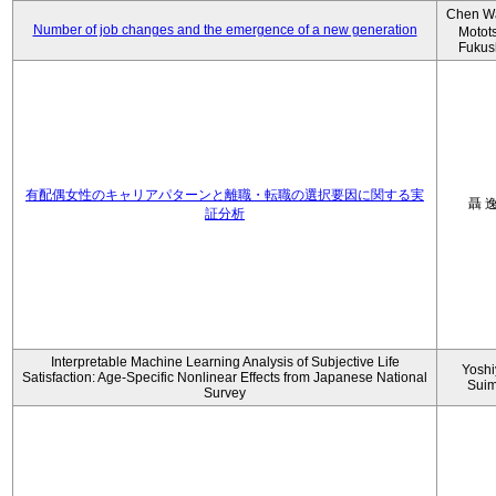
Chen W
Number of job changes and the emergence of a new generation
Motot
Fukus
有配偶女性のキャリアパターンと離職・転職の選択要因に関する実
聶 
証分析
Interpretable Machine Learning Analysis of Subjective Life
Yoshi
Satisfaction: Age-Specific Nonlinear Effects from Japanese National
Sui
Survey