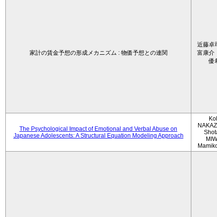
近藤卓
家計の賃金予想の形成メカニズム : 物価予想との連関
富康介
優
Ko
NAKAZ
The Psychological Impact of Emotional and Verbal Abuse on
Shot
Japanese Adolescents: A Structural Equation Modeling Approach
MIW
Mamik