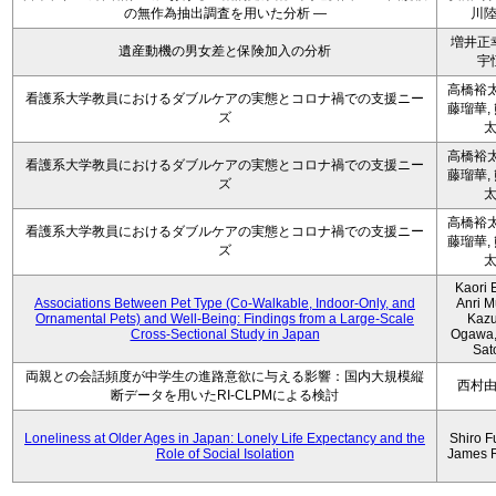
の無作為抽出調査を用いた分析 ―
川
増井正
遺産動機の男女差と保険加入の分析
宇
高橋裕太
看護系大学教員におけるダブルケアの実態とコロナ禍での支援ニー
藤瑠華,
ズ
高橋裕太
看護系大学教員におけるダブルケアの実態とコロナ禍での支援ニー
藤瑠華,
ズ
高橋裕太
看護系大学教員におけるダブルケアの実態とコロナ禍での支援ニー
藤瑠華,
ズ
Kaori 
Associations Between Pet Type (Co-Walkable, Indoor-Only, and
Anri M
Ornamental Pets) and Well-Being: Findings from a Large-Scale
Kaz
Cross-Sectional Study in Japan
Ogawa,
Sat
両親との会話頻度が中学生の進路意欲に与える影響：国内大規模縦
西村
断データを用いたRI-CLPMによる検討
Loneliness at Older Ages in Japan: Lonely Life Expectancy and the
Shiro F
Role of Social Isolation
James 