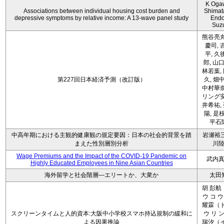
K Oga
Associations between individual housing cost burden and
Shimat
depressive symptoms by relative income: A 13-wave panel study
Endo
Suz
熊谷亮丸
慶司, 
平, 久
郎, 山口
林若葉,
第227回日本経済予測（改訂版）
久, 畑
中村華奈
リング安
井希祐,
陽, 是
平石
中高年期における主観的健康観の規定要因：日本の社会的背景を踏
岩瀬裕三
まえた性別層別分析
川
Wage Premiums and the Impact of the COVID‑19 Pandemic on
武内
Highly Educated Employees in Nine Asian Countries
海外留学と社会階層―エリートか、大衆か
太田
胡 彭航
ウ コ ウ
耀霖（ト
スクリーンタイムと人的資本:大阪中小学校スマホ持込規制の緩和に
ウ リ ン
よる因果推論
瑞汐（イ