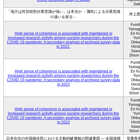
Sat
「地方は性別役割分業意識が強い」は本当か －属性による分業意識
井上
の違いを探る－
Fumi
Yamag
High sense of coherence is associated with maintained or
Eri K
increased research activity among nursing researchers during the
Yur
COVID-19 pandemic: A secondary analysis of archived survey data
Ohka
in 2022.
Hiro
Sawa
Shiori 
Fumi
Yamag
High sense of coherence is associated with maintained or
Eri K
increased research activity among nursing researchers during the
Yur
COVID-19 pandemic: A secondary analysis of archived survey data
Ohka
in 2022
Hiro
Sawa
Shiori 
Fumi
Yamag
High sense of coherence is associated with maintained or
Eri K
increased research activity among nursing researchers during the
Yur
COVID-19 pandemic: A secondary analysis of archived survey data
Ohka
in 2022
Hiro
Sawa
Shiori 
日本在住の外国籍住民における主観的健康観の関連要因 ― 全国規模
安齋寿美