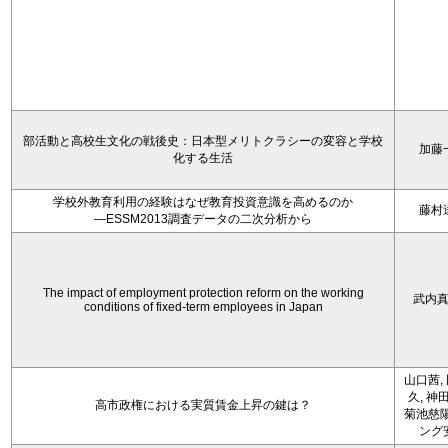
部活動と高校生文化の戦後史：日本型メリトクラシーの変容と学校
加藤
化する生活
学校外教育利用の経験はなぜ教育投資意識を高めるのか
藤村
―ESSM2013調査データの二次分析から
The impact of employment protection reform on the working
武内
conditions of fixed-term employees in Japan
山口茜,
久, 神
高市政権における実質賃金上昇の鍵は？
菊池慈陽
ング