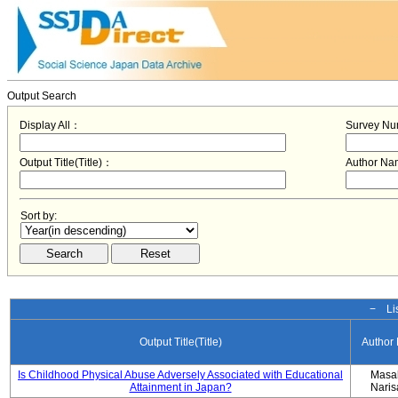
Output Search
Display All：
Survey N
Output Title(Title)：
Author N
Sort by:
− Lis
Output Title(Title)
Author
Is Childhood Physical Abuse Adversely Associated with Educational
Masa
Attainment in Japan?
Nari