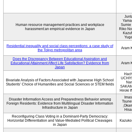
Junt
Yama
Human resource management practices and workplace
Sumie 
harassment:an empirical evidence in Japan
Riko No
Kazu
Yug
Residential inequality and social class perceptions: a case study of
Aram 
the Tokyo metropolitan area
Does the Discrepancy Between Educational Aspiration and
Educational Attainment Affect Life Satisfaction? Evidence from
Aram 
Japan
Hach
UCHIY
Bivariate Analysis of Factors Associated with Japanese High School
Na
Students’ Choice of Humanities and Social Sciences or STEM fields
SAKAM
Hiroki
Imas
Disaster Information Access and Preparedness Behavior among
Tsune
Foreign Residents: Evidence from Multilingual Disaster Information
,Oka
Infrastructure in Japan
Hisa
Reconfiguring Class Voting in a Dominant-Party Democracy:
Horizontal Differentiation and Value-Mediated Political Cleavages
Kazuko
in Japan