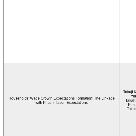
Takuji 
Yu
Households' Wage Growth Expectations Formation: The Linkage
Takah
with Price Inflation Expectations
Kos
Taka