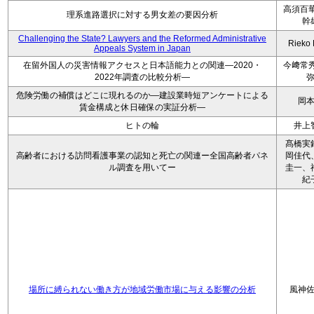
高須百華
理系進路選択に対する男女差の要因分析
幹
Challenging the State? Lawyers and the Reformed Administrative
Rieko
Appeals System in Japan
在留外国人の災害情報アクセスと日本語能力との関連―2020・
今﨑常秀
2022年調査の比較分析―
危険労働の補償はどこに現れるのか―建設業時短アンケートによる
岡
賃金構成と休日確保の実証分析―
ヒトの輪
井上
髙橋実
高齢者における訪問看護事業の認知と死亡の関連ー全国高齢者パネ
岡佳代
ル調査を用いてー
圭一、
紀
場所に縛られない働き方が地域労働市場に与える影響の分析
風神