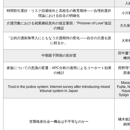
人
時間割引選好・リスク回避傾向と高校生の教育期待――合理的選択
小川
理論における信念の明確化
介護労働における就業継続意向の規定要因：“Prisoner of Love”仮説
大久
の検証
「公的介護保険導入にともなう介護期待の変化――自分の介護を誰
大和
に頼るか」
田中慶
中期親子関係の良好度
﨑
家族についての意識の変遷：APC分析の適用によるコーホート効果
西野理
の検討
西
Masa
Trust in the justice system: Internet survey after introducing mixed
Fujita,
tribunal system in Japan
Haya
Syûgo 
橘木俊
世襲格差社会ー機会は不平等なのかー
鍋