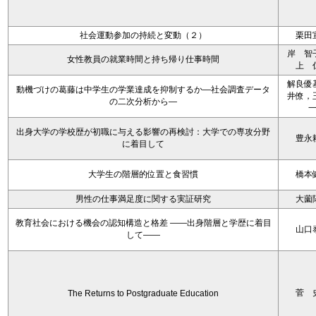
社会運動参加の持続と変動（２）
栗田
岸 智
女性教員の就業時間と持ち帰り仕事時間
上 
解良優
動機づけの葛藤は中学生の学業達成を抑制するか―社会調査データ
井僚，
の二次分析から―
出身大学の学校歴が初職に与える影響の再検討：大学での専攻分野
豊永
に着目して
大学生の階層的位置と食習慣
橋本
男性の仕事満足度に関する実証研究
大薗
教育社会における機会の認知構造と格差 ――出身階層と学歴に着目
山口
して――
菅 
The Returns to Postgraduate Education