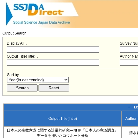
Output Search
Display All：
Survey N
Output Title(Title)：
Author N
Sort by:
− Lis
Output Title(Title)
Author
日本人の宗教意識に関する計量的研究―NHK『日本人の意識調査』
清水
データを用いたコウホート分析