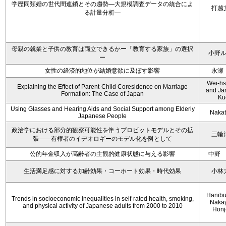
学歴同類婚の世代間連鎖とその趨勢―大規模調査データの統合によ
打越
る計量分析―
母親の就業と子供の教育は両立できるかー「教育する家族」の選択
小野
ー
女性の経済的地位が結婚意欲に及ぼす影響
永瀬
Wei-hs
Explaining the Effect of Parent-Child Coresidence on Marriage
and Ja
Formation: The Case of Japan
Ku
Using Glasses and Hearing Aids and Social Support among Elderly
Nakata
Japanese People
政治学における部分的観察可能性を伴うプロビットモデルとその拡
三輪
張――有権者のイデオロギーのモデル化を例として
公的年金収入が高齢者の主観的健康状態に与える影響
中野
生活満足感に対する加齢効果・コーホート効果・時代効果
小林
Hanibu
Trends in socioeconomic inequalities in self-rated health, smoking,
Nakay
and physical activity of Japanese adults from 2000 to 2010
Honj