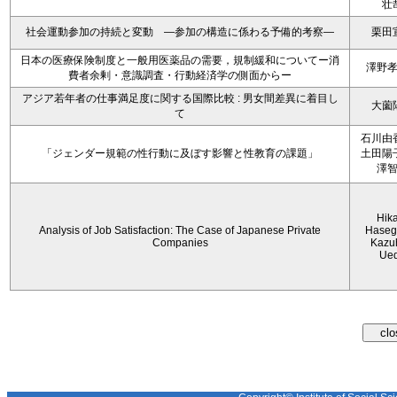
壮
社会運動参加の持続と変動 ―参加の構造に係わる予備的考察―
栗田
日本の医療保険制度と一般用医薬品の需要，規制緩和についてー消
澤野
費者余剰・意識調査・行動経済学の側面からー
アジア若年者の仕事満足度に関する国際比較 : 男女間差異に着目し
大薗
て
石川由
「ジェンダー規範の性行動に及ぼす影響と性教育の課題」
土田陽
澤
Hik
Analysis of Job Satisfaction: The Case of Japanese Private
Haseg
Companies
Kazu
Ue