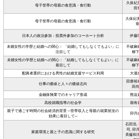
久保紀
母子世帯の母親の食意識・食行動
田
久保紀美
母子世帯の母親の食意識・食行動
日本人の政治参加：投票外参加のコーホート分析
伊藤
未婚女性の学歴と結婚への関心： 「結婚してもしなくてもよい」に
不破麻
注目して
柳
未婚女性の学歴と結婚への関心：「結婚してもしなくてもよい」に
不破麻
着目して
柳
配偶者選択における男性の結婚支援サービス利用
大瀧
田靡裕
仕事の価値と人々の価値志向
田
金融保険業でのキャリア形成
熊迫
高校就職指導の社会学
堀有
親子で過ごす時間の社会経済的背景 ─世帯収入と母親の就業状況の
卯月
効果に着目して─
石田浩,
司, 卯
家庭環境と親と子の意識に関する研究
斉藤和洋