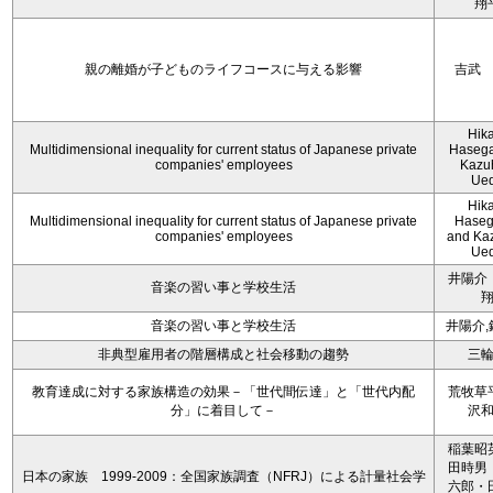
翔
親の離婚が子どものライフコースに与える影響
吉武
Hik
Multidimensional inequality for current status of Japanese private
Haseg
companies' employees
Kazu
Ue
Hik
Multidimensional inequality for current status of Japanese private
Hase
companies' employees
and Ka
Ue
井陽介
音楽の習い事と学校生活
音楽の習い事と学校生活
井陽介,
非典型雇用者の階層構成と社会移動の趨勢
三
教育達成に対する家族構造の効果－「世代間伝達」と「世代内配
荒牧草
分」に着目して－
沢
稲葉昭
田時男
日本の家族 1999-2009：全国家族調査（NFRJ）による計量社会学
六郎・