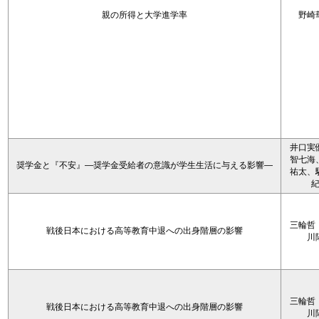
親の所得と大学進学率
野崎
井口実
智七海
奨学金と『不安』―奨学金受給者の意識が学生生活に与える影響―
祐太、
三輪哲
戦後日本における高等教育中退への出身階層の影響
川
三輪哲
戦後日本における高等教育中退への出身階層の影響
川