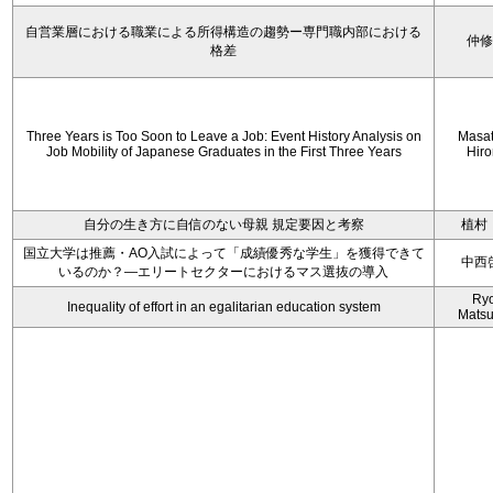
自営業層における職業による所得構造の趨勢ー専門職内部における
仲
格差
Three Years is Too Soon to Leave a Job: Event History Analysis on
Masa
Job Mobility of Japanese Graduates in the First Three Years
Hir
自分の生き方に自信のない母親 規定要因と考察
植村
国立大学は推薦・AO入試によって「成績優秀な学生」を獲得できて
中西
いるのか？―エリートセクターにおけるマス選抜の導入
Ryo
Inequality of effort in an egalitarian education system
Mats