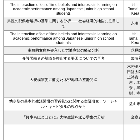
The interaction effect of time beliefs and interests in learning on
Ishii,
academic performance among Japanese junior high school
Tamai, 
students
Kera
男性の配偶者選択の基準に関する分析――社会経済的地位に注目し
永瀬
て
The interaction effect of time beliefs and interests in learning on
Ishii,
academic performance among Japanese junior high school
Tamai, 
students
Kera
主観的変数を導入した労働意欲の経済分析
萩原
介護労働者の離職を抑止する要因についての再考
加藤
木村優
田健太
上裕貴
大規模震災に備えた木密地域の整備促進
憲，
奈，
樹，
幼少期の基本的生活習慣の習得状況に関する実証研究：ソーシャ
益山
ル・キャピタルの視点から
「何事もほどほどに」大学生活を送る学生の分析
金森