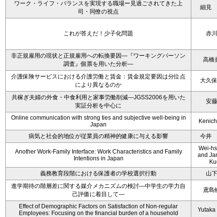
ワーク・ライフ・バランスを実現する職場ー見過ごされてきた上
細見
司・同僚の視点
これが答えだ！少子化問題
赤
非正規雇用の現状と正規雇用への転換要因―『ワーキングパーソン
高橋
調査』個票を用いた分析―
介護保険サービスにおける介護労働と賃金：賃金規定要因は分位点
大久
により異なるのか
共稼ぎ夫婦の外食・中食利用と家事労働削減―JGSS2006を用いた
安
実証分析を中心に
Online communication with strong ties and subjective well-being in
Kenichi
Japan
病気と社会的地位が従業員の精神的健康に与える影響
今井
Wei-hs
Another Work-Family Interface: Work Characteristics and Family
and Ja
Intentions in Japan
Ku
義務教育段階における保護者の学校選択行動
山
進学期待の階層差に関する媒介メカニズムの検討―中学生の学力自
鳶島
己評価に着目して―
Effect of Demographic Factors on Satisfaction of Non-regular
Yutaka
Employees: Focusing on the financial burden of a household