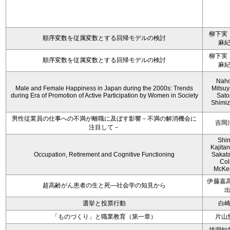
柳下実
順序変数を従属変数とする回帰モデルの検討
麻
柳下実
順序変数を従属変数とする回帰モデルの検討
麻
Nah
Male and Female Happiness in Japan during the 2000s: Trends
Mitsu
during Era of Promotion of Active Participation by Women in Society
Sato
Shimiz
男性従業員の仕事への不満が離職に及ぼす影響－不満の解消機会に
吉岡
注目して－
Shi
Kajitan
Occupation, Retirement and Cognitive Functioning
Sakat
Col
McKe
伊藤嘉高
超高齢がん患者の生と死―社会学の知見から
選挙と投票行動
白
「ものづくり」と職業教育（第一章）
片山