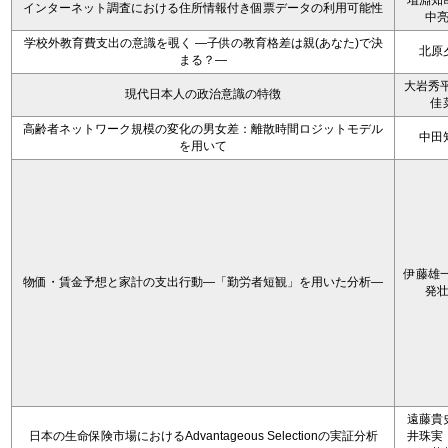
埴淵知
インターネット調査における住所情報付き個票データの利用可能性
中
学校外教育費支出の意識を覗く ―子供の教育格差は親(あなた)で決
北原
まる？―
大岩秀平
現代日本人の政治意識の特徴
佳
高齢者ネットワーク規模の変化の男女差：離散時間ロジットモデル
中田
を用いて
伊藤雄一
物価・賃金予想と家計の支出行動―「勤労者短観」を用いた分析―
発
遠藤貴
日本の生命保険市場におけるAdvantageous Selectionの実証分析
井珠実