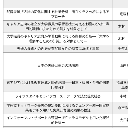
配偶者選択方法の変化に関する計量分析：潜在クラス分析によるア
毛塚
プローチ
キャリア志向の確立が大学職員の学習動機に与える影響の分析―専
木村
門的職員に求められる能力を対象として―
大学職員のキャリア志向が学習動機に与える影響の分析―「大学を
木村
理解するための知識」を対象として―
夫婦の母親との近居が有配偶女性の就業に及ぼす影響
千年
日本の夫婦出生力の地域差
山内
東アジアにおける教育達成と価値意識――日本・韓国・台湾の国際
福田亘
比較分析
島
ライフスタイルとライフコース：データで読む現代社会
小林
非家族ネットワーク喪失の規定要因におけるジェンダー差―固定効
永吉
果モデルを用いた失業と貧困の効果の検証
インフォーマル・サポートの類型ー潜在クラスモデルを用いた記述
大日
的分析ー