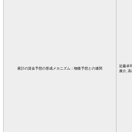
近藤卓司
家計の賃金予想の形成メカニズム：物価予想との連関
康介, 