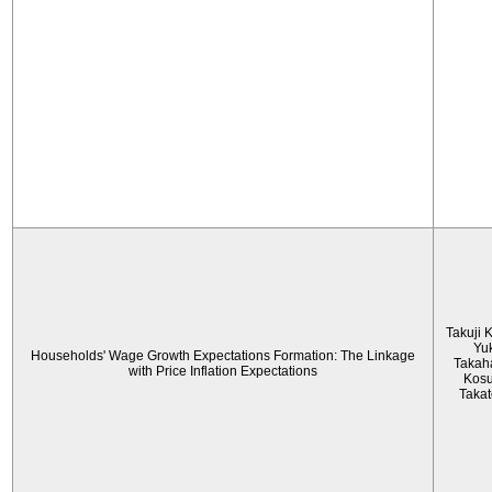
Takuji 
Yu
Households' Wage Growth Expectations Formation: The Linkage
Takah
with Price Inflation Expectations
Kos
Taka