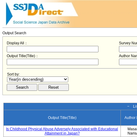
Output Search
Display All：
Survey N
Output Title(Title)：
Author N
Sort by:
− Lis
Output Title(Title)
Author
Is Childhood Physical Abuse Adversely Associated with Educational
Masa
Attainment in Japan?
Nari