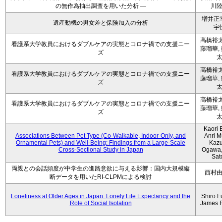
の無作為抽出調査を用いた分析 ―
川
増井正
遺産動機の男女差と保険加入の分析
宇
高橋裕太
看護系大学教員におけるダブルケアの実態とコロナ禍での支援ニー
藤瑠華,
ズ
高橋裕太
看護系大学教員におけるダブルケアの実態とコロナ禍での支援ニー
藤瑠華,
ズ
高橋裕太
看護系大学教員におけるダブルケアの実態とコロナ禍での支援ニー
藤瑠華,
ズ
Kaori 
Associations Between Pet Type (Co-Walkable, Indoor-Only, and
Anri M
Ornamental Pets) and Well-Being: Findings from a Large-Scale
Kaz
Cross-Sectional Study in Japan
Ogawa,
Sat
両親との会話頻度が中学生の進路意欲に与える影響：国内大規模縦
西村
断データを用いたRI-CLPMによる検討
Loneliness at Older Ages in Japan: Lonely Life Expectancy and the
Shiro F
Role of Social Isolation
James 