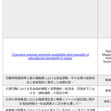
Ryo
Changing regional university availability and inequality of
Mugiy
educational opportunity in Japan
Koh
Toyo
労働時間規制導入後の運輸業における賃金調整－中小企業の採算状
岡
況と資金制約に着目した短期分析－
介護労働における非金銭的補償と就業継続－低賃金・高負担下にお
岡
ける「虚偽補償」の実証分析－
日本の学校教員における職業満足度と職業イメージの規定因に関す
赤松
る包括的検討―社会調査の二次分析を通して―
未婚者は同棲をどのようなものと捉えているのか —二次データ分析