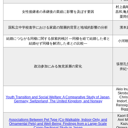
村上義昭
女性後継者の承継後の業績に影響を及ぼす要因
昌和,亀
栗岡
国私立中学校進学における家庭の階層的背景と地域的影響の分析
濱本
結婚につながる同棲に関する探索的検討 ―同棲を経て結婚した者と
小河
結婚せず同棲を解消した者との比較―
張替孔
政治参加にみる無党派層の変化
井紀
Akio Inu
Skrob
Youth Transition and Social Welfare: A Comparative Study of Japan,
Chris
Germany, Switzerland, The United Kingdom, and Norway
Imdorf, 
Reissig
Bigg
Kaori 
Associations Between Pet Type (Co-Walkable, Indoor-Only, and
Anri M
Ornamental Pets) and Well-Being: Findings from a Large-Scale
Kaz
Cross-Sectional Study in Japan
Ogawa,