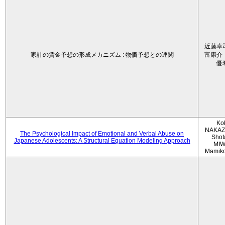
近藤卓
家計の賃金予想の形成メカニズム : 物価予想との連関
富康介
優
Ko
NAKAZ
The Psychological Impact of Emotional and Verbal Abuse on
Shot
Japanese Adolescents: A Structural Equation Modeling Approach
MIW
Mamik