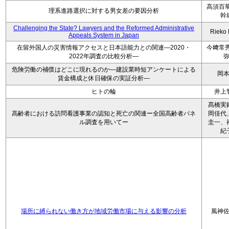
高須百華
理系進路選択に対する男女差の要因分析
幹
Challenging the State? Lawyers and the Reformed Administrative
Rieko
Appeals System in Japan
在留外国人の災害情報アクセスと日本語能力との関連―2020・
今﨑常秀
2022年調査の比較分析―
危険労働の補償はどこに現れるのか―建設業時短アンケートによる
岡
賃金構成と休日確保の実証分析―
ヒトの輪
井上
髙橋実
高齢者における訪問看護事業の認知と死亡の関連ー全国高齢者パネ
岡佳代
ル調査を用いてー
圭一、
紀
場所に縛られない働き方が地域労働市場に与える影響の分析
風神