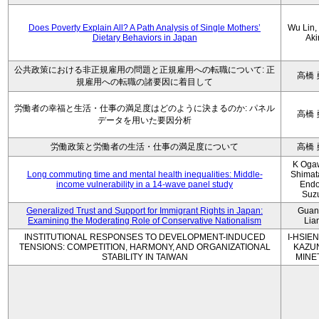
Does Poverty Explain All? A Path Analysis of Single Mothers’
Wu Lin, 
Dietary Behaviors in Japan
Aki
公共政策における非正規雇用の問題と正規雇用への転職について: 正
高橋 
規雇用への転職の諸要因に着目して
労働者の幸福と生活・仕事の満足度はどのように決まるのか: パネル
高橋 
データを用いた要因分析
労働政策と労働者の生活・仕事の満足度について
高橋 
K Oga
Long commuting time and mental health inequalities: Middle-
Shimat
income vulnerability in a 14-wave panel study
Endo
Suz
Generalized Trust and Support for Immigrant Rights in Japan:
Guan
Examining the Moderating Role of Conservative Nationalism
Lia
INSTITUTIONAL RESPONSES TO DEVELOPMENT-INDUCED
I-HSIEN
TENSIONS: COMPETITION, HARMONY, AND ORGANIZATIONAL
KAZU
STABILITY IN TAIWAN
MINE