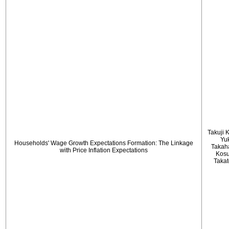
Takuji 
Yu
Households' Wage Growth Expectations Formation: The Linkage
Takah
with Price Inflation Expectations
Kos
Taka