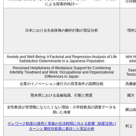
小河
による探索的検討—
日本における生命保険の解約行動の実証分析
増井
Anxiety and Well-Being: A Factorial and Regression Analysis of Life
Ishii 
Satisfaction Determinants in a Japanese Population
Ishi
Perceived Helpfulness of Workplace Support for Combining
Say
Infertility Treatment and Work: Occupational and Organizational
Tera
Differences in Japan
企業のイノベーション遂行力の背景条件の国際比較
高桑
熊本県における金融知識、行動と態度
國方
女性教員が管理職になりたくない理由：小学校教員の調査データを
横山
用いた考察
テレワーク制度の適用と実施が生活時間に与える影響 : 制度活用パ
村上
ターンと属性別差異に着目した実証分析