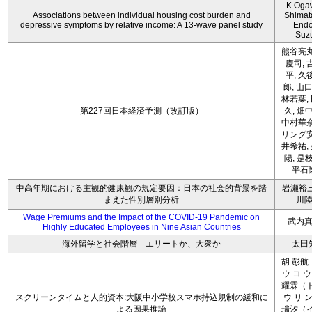
K Oga
Associations between individual housing cost burden and
Shimat
depressive symptoms by relative income: A 13-wave panel study
Endo
Suz
熊谷亮丸
慶司, 
平, 久
郎, 山口
林若葉,
第227回日本経済予測（改訂版）
久, 畑
中村華奈
リング安
井希祐,
陽, 是
平石
中高年期における主観的健康観の規定要因：日本の社会的背景を踏
岩瀬裕三
まえた性別層別分析
川
Wage Premiums and the Impact of the COVID‑19 Pandemic on
武内
Highly Educated Employees in Nine Asian Countries
海外留学と社会階層―エリートか、大衆か
太田
胡 彭航
ウ コ ウ
耀霖（ト
スクリーンタイムと人的資本:大阪中小学校スマホ持込規制の緩和に
ウ リ ン
よる因果推論
瑞汐（イ