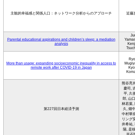
主観的幸福感と関係人口：ネットワーク分析からのアプローチ
近藤
Ju
Parental educational aspirations and children’s sleep: a mediation
Yamas
analysis
Kenji
Tsuc
Ryo
More than usage: expanding socioeconomic inequality in access to
Mugiy
remote work after COVID-19 in Japan
Kyo
Koma
熊谷亮丸
慶司, 
平, 久
郎, 山口
林若葉,
第227回日本経済予測
久, 畑
中村華奈
リング安
井希祐,
陽, 是
平石