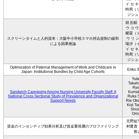
イ セ キ
時周（リ
ジシュ 
胡 彭航
ウ コ ウ
耀霖（ト
スクリーンタイムと人的資本：大阪中小学校スマホ持込規制の緩和
ウ リ ン
による因果推論
瑞汐（イ
イ セ キ
時周（リ
ジシュ 
Optimization of Paternal Management of Work and Childcare in
Eriko 
Japan: Institutional Bundles by Child Age Cohorts
Yut
Takah
Ryo
Sandwich Caregiving Among Nursing University Faculty Staff: A
Kumak
National Cross-Sectional Study of Prevalence and Organizational
Ruka S
Support Needs
Rie Ok
Koji T
Shiz
Omo
北野紘
賃金のインセンティブ効果分析及び賃金重視層のプロファイリング
村優貴
敦