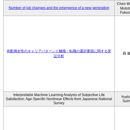
Chen W
Number of job changes and the emergence of a new generation
Motot
Fukus
有配偶女性のキャリアパターンと離職・転職の選択要因に関する実
聶 
証分析
Interpretable Machine Learning Analysis of Subjective Life
Yoshi
Satisfaction: Age-Specific Nonlinear Effects from Japanese National
Sui
Survey