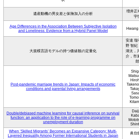
増井正
遺産動機の男女差と保険加入の分析
宇
Age Differences in the Association Between Subjective Isolation
Hwang
and Loneliness: Evidence from a Hybrid Panel Model
安達 瑠
野 智紀
大規模言語モデルの持つ価値観の定量化
湖太，川
介，市瀬
Shig
Matsu
Hiro
Post-pandemic marriage trends in Japan: Impacts of economic
Takeno
conditions and parental living arrangements
Taka
Sasa
Tomo
Kita
Daij
Double/debiased machine learning for causal inference on survival
Kaba
function: an application to the role of e-learning programme on
Motot
unemployment duration
Shin
When ‘Skilled Migrants’ Becomes an Expansive Category: Multi-
眞住
Layered Inequality Among Former International Students in Japan