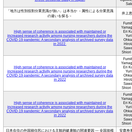
Sat
「地方は性別役割分業意識が強い」は本当か －属性による分業意識
井上
の違いを探る－
Fumi
Yamag
High sense of coherence is associated with maintained or
Eri K
increased research activity among nursing researchers during the
Yur
COVID-19 pandemic: A secondary analysis of archived survey data
Ohka
in 2022.
Hiro
Sawa
Shiori 
Fumi
Yamag
High sense of coherence is associated with maintained or
Eri K
increased research activity among nursing researchers during the
Yur
COVID-19 pandemic: A secondary analysis of archived survey data
Ohka
in 2022
Hiro
Sawa
Shiori 
Fumi
Yamag
High sense of coherence is associated with maintained or
Eri K
increased research activity among nursing researchers during the
Yur
COVID-19 pandemic: A secondary analysis of archived survey data
Ohka
in 2022
Hiro
Sawa
Shiori 
日本在住の外国籍住民における主観的健康観の関連要因 ― 全国規模
安齋寿美