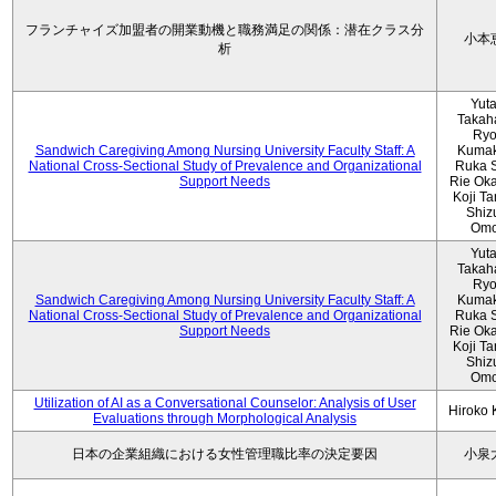
フランチャイズ加盟者の開業動機と職務満足の関係：潜在クラス分
小本
析
Yut
Takah
Ryo
Sandwich Caregiving Among Nursing University Faculty Staff: A
Kumak
National Cross-Sectional Study of Prevalence and Organizational
Ruka S
Support Needs
Rie Ok
Koji T
Shiz
Omo
Yut
Takah
Ryo
Sandwich Caregiving Among Nursing University Faculty Staff: A
Kumak
National Cross-Sectional Study of Prevalence and Organizational
Ruka S
Support Needs
Rie Ok
Koji T
Shiz
Omo
Utilization of AI as a Conversational Counselor: Analysis of User
Hiroko
Evaluations through Morphological Analysis
日本の企業組織における女性管理職比率の決定要因
小泉