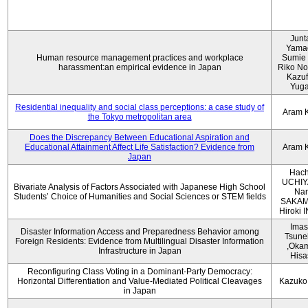
Junt
Yama
Human resource management practices and workplace
Sumie 
harassment:an empirical evidence in Japan
Riko No
Kazu
Yug
Residential inequality and social class perceptions: a case study of
Aram 
the Tokyo metropolitan area
Does the Discrepancy Between Educational Aspiration and
Educational Attainment Affect Life Satisfaction? Evidence from
Aram 
Japan
Hach
UCHIY
Bivariate Analysis of Factors Associated with Japanese High School
Na
Students’ Choice of Humanities and Social Sciences or STEM fields
SAKAM
Hiroki
Imas
Disaster Information Access and Preparedness Behavior among
Tsune
Foreign Residents: Evidence from Multilingual Disaster Information
,Oka
Infrastructure in Japan
Hisa
Reconfiguring Class Voting in a Dominant-Party Democracy:
Horizontal Differentiation and Value-Mediated Political Cleavages
Kazuko
in Japan