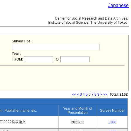
Japanese
Survey Title：
Year：
FROM:
TO:
<<
<
3
4
5
6
7
8
9
>
>>
Total: 2162
Year and Month of
ion, Publisher name, etc.
Survey Number
Presentation
FJ2022発表論文
2022/12
1388