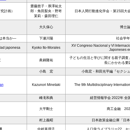
齋藤慈子・厚澤祐太
研究計画）
郎・角田梨央・野嵜
日本人間行動進化学会・第15回大会
茉莉・森田理仁
大久保心
博士
は本当か―
下瀬川陽
社会学年
XV Congreso Nacional y VI Internacio
iedad japonesa
Kyoko Ito-Morales
Japoneses e
子どもの生活と学びに関する親子調査
究
眞鍋隆祐
長にかかわる要
小島 宏
小島宏・和田光平編『セクシ
pan
Kazunori Minetaki
The 9th Multidisciplinary Internati
峰滝和典
経営情報学会 2022年 
大平剛士
商工金融 202
村上義昭
日本政策金融公庫「日本
遷
中村真理子
人口学ライブラリー22 