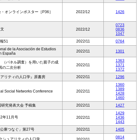
・オンラインポスター［P36］
2022/12
1426
0723
論文
2022/12
0836
1047
報51
2022/11
0764
nal de la Asociación de Estudios
2022/11
1301
n España
1363
」（パネル調査）を用いた親子の成
2022/11
1371
因の二次分析
1372
ュアリティの人口学』原書房
2022/11
1296
1360
1389
onal Social Networks Conference
2022/11
1428
1460
全国研究発表大会 予稿集
2022/11
1427
1429
2年11月号
2022/11
1436
1443
公庫つなぐ」第27号
2022/11
1405
0814
セクシュアリティの人口学
2022/11