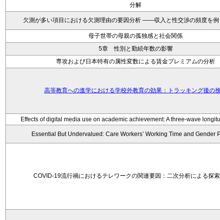
分解
欠測が多い項目における欠測理由の要因分析 ——収入と性交渉の頻度を例
母子世帯の母親の孤独感と社会関係
5章 性別と勤続年数の影響
専攻および日本特有の属性変数による賃金プレミアムの分析
高等教育への進学における学校外教育の効果：トラッキング後の
Effects of digital media use on academic achievement: A three-wave longitu
Essential But Undervalued: Care Workers’ Working Time and Gender 
COVID-19流行禍におけるテレワークの関連要因：二次分析による探