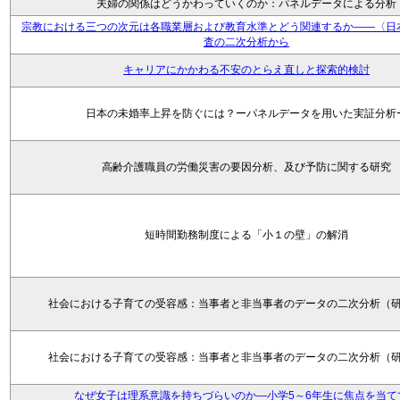
夫婦の関係はどうかわっていくのか：パネルデータによる分析
宗教における三つの次元は各職業層および教育水準とどう関連するか――〈日
査の二次分析から
キャリアにかかわる不安のとらえ直しと探索的検討
日本の未婚率上昇を防ぐには？ーパネルデータを用いた実証分析
高齢介護職員の労働災害の要因分析、及び予防に関する研究
短時間勤務制度による「小１の壁」の解消
社会における子育ての受容感：当事者と非当事者のデータの二次分析（
社会における子育ての受容感：当事者と非当事者のデータの二次分析（
なぜ女子は理系意識を持ちづらいのか―小学5～6年生に焦点を当て