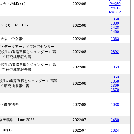
会（JAMS73）
2022/08
PY050
PY012
PM012
1360
1389
(3)、87－106
2022/08
1428
1460
回大会 学会報告
2022/08
1363
査・データアーカイブ研究センター
 高校生の進路選択とジェンダー： 高
2022/08
0892
して 研究成果報告書
 高校生の進路選択とジェンダー： 高
2022/08
1363
して 研究成果報告書
1363
高校生の進路選択とジェンダー： 高等
1368
2022/08
1369
て 研究成果報告書
1370
巻・商事法務
2022/08
1038
稿集 June 2022
2022/07
1460
33(1)
2022/07
1324