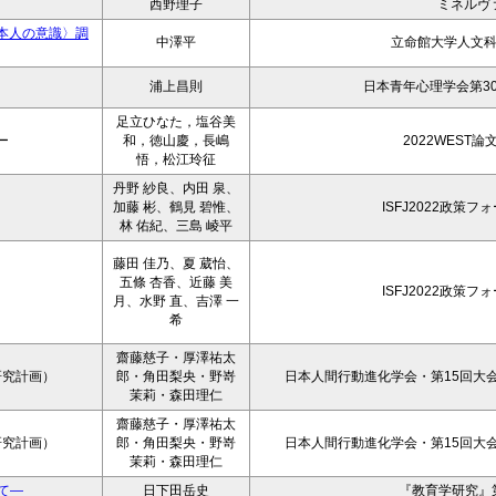
西野理子
ミネルヴ
本人の意識〉調
中澤平
立命館大学人文
浦上昌則
日本青年心理学会第3
足立ひなた，塩谷美
ー
和，徳山慶，長嶋
2022WEST
悟，松江玲征
丹野 紗良、内田 泉、
加藤 彬、鶴見 碧惟、
ISFJ2022政策
林 佑紀、三島 崚平
藤田 佳乃、夏 葳怡、
五條 杏香、近藤 美
ISFJ2022政策
月、水野 直、吉澤 一
希
齋藤慈子・厚澤祐太
研究計画）
郎・角田梨央・野嵜
日本人間行動進化学会・第15回大会
茉莉・森田理仁
齋藤慈子・厚澤祐太
研究計画）
郎・角田梨央・野嵜
日本人間行動進化学会・第15回大会
茉莉・森田理仁
て―
日下田岳史
『教育学研究』第