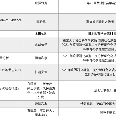
成澤雅寛
第73回数理社会学会大
demic: Evidence
李秀眞
家族資源経営と政策、26
太田知彩
日本教育学会第81
東京大学社会科学研究所 附属社会調
眞鍋倫子
2021 年度課題公募型二次分析研究会
等教育の多様性に注目
2021 年度課題公募型二次分析研究会
量分析－
田邉和彦
等教育の多様性に注目
性の地元志向の
2021年度課題公募型二次分析研究会 
打越文弥
教育の多様性に注目し
宮澤節生・飯考行・
その社会構造』
武士俣敦・久保山力
法と実務第18
也・上柳敏郎・池永
知樹
峰滝和典
情報経営 第83回全国大会予
石田章，濱口佳大，
開発学研究，
岡本美咲