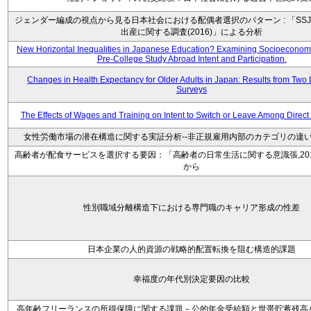
ジェンダー編成の視点から見る日本社会における配偶者選択のパターン : 「SSJ
出産に関する調査(2016)」による分析
New Horizontal Inequalities in Japanese Education? Examining Socioeconomic
Pre-College Study Abroad Intent and Participation.
Changes in Health Expectancy for Older Adults in Japan: Results from Two 
Surveys
The Effects of Wages and Training on Intent to Switch or Leave Among Direc
女性労働市場の潜在構造に関する実証分析--非正規雇用内部のカテゴリの違い
高齢者が配食サービスを選択する要因：「高齢者の日常生活に関する意識張,20
から
性別職域分離構造下における専門職のキャリア形成の性差
日本企業の人的資源の戦略的配置転換を阻む構造的課題
幸福度の年代別決定要因の比較
高年齢フリーランスの所得保障に関する課題－公的年金受給額と世帯貯蓄残高