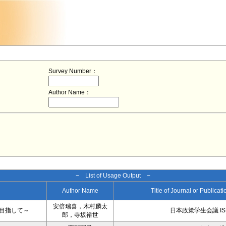
Survey Number：
Author Name：
− List of Usage Output −
Author Name
Title of Journal or Publicat
安倍瑞喜，木村麟太
目指して～
日本政策学生会議 IS
郎，寺坂裕世