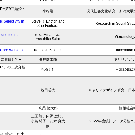
DA第9回結婚・
李相君
現代社会文化研究・新潟大学
 Selectivity in
Steve R. Entrich and
Research in Social Strati
Sho Fujihara
Longitudinal
Yuka Minagawa,
Gerontology
Yasuhiko Saito
t Care Workers
Kensaku Kishida
Innovation 
に着目して--
瀬戸健太郎
キャリアデ
14」の二次分析
髙橋えり
日本保健福
池田岳大
キャリアデザイン研究（日
高桑 健太郎
情報社会
三原 龍、内野 宏紀、
小島 慈子、八木 真大
2022年度統計データ分析
朗
を中心とした比