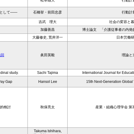
松本雄大
行動計
として——
石橋挙・前田忠彦
行動計
吉武 理大
社会の変容と
加藤善昌
博士論文 「介護従事者の内発
大藤修史, 荒井洋一
日本労働
挽回
眞田英毅
理論と
dinal study.
Sachi Tajima
International Journal for Educa
Pay Gap
Hansol Lee
15th Next-Generation Globa
索的検討
秋保亮太
産業・組織心理学会 第3
Takuma Ishihara,