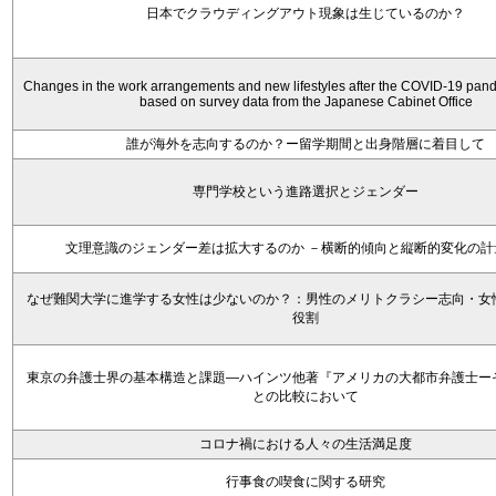
日本でクラウディングアウト現象は生じているのか？
Changes in the work arrangements and new lifestyles after the COVID-19 pan
based on survey data from the Japanese Cabinet Office
誰が海外を志向するのか？ー留学期間と出身階層に着目して
専門学校という進路選択とジェンダー
文理意識のジェンダー差は拡大するのか －横断的傾向と縦断的変化の計
なぜ難関大学に進学する女性は少ないのか？：男性のメリトクラシー志向・女
役割
東京の弁護士界の基本構造と課題―ハインツ他著『アメリカの大都市弁護士ー
との比較において
コロナ禍における人々の生活満足度
行事食の喫食に関する研究