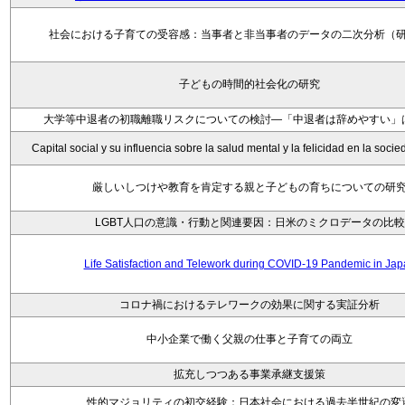
社会における子育ての受容感：当事者と非当事者のデータの二次分析（
子どもの時間的社会化の研究
大学等中退者の初職離職リスクについての検討―「中退者は辞めやすい」
Capital social y su influencia sobre la salud mental y la felicidad en la soc
厳しいしつけや教育を肯定する親と子どもの育ちについての研
LGBT人口の意識・行動と関連要因：日米のミクロデータの比較
Life Satisfaction and Telework during COVID-19 Pandemic in Ja
コロナ禍におけるテレワークの効果に関する実証分析
中小企業で働く父親の仕事と子育ての両立
拡充しつつある事業承継支援策
性的マジョリティの初交経験：日本社会における過去半世紀の変