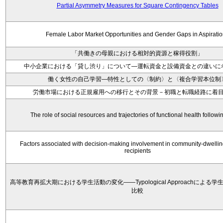
Partial Asymmetry Measures for Square Contingency Tables
Female Labor Market Opportunities and Gender Gaps in Aspirati
「共働きの母親における相対的資源と稼得役割」
中小企業における「貸し渋り」について―運転資金と設備資金との違いに
働く女性の自己学習―特性としての〈制約〉と〈複合学習本位制
労働市場における正規雇用への移行とその背景－初職と転職経路に着
The role of social resources and trajectories of functional health followi
Factors associated with decision‐making involvement in community‐dwellin
recipients
高等教育再拡大期における学生活動の変化——Typological Approachによる
比較