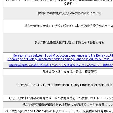
較分析－
労働者の属性別に見た転職移動の傾向について
退学や留年を考慮した大学教育の収益率-社会科学系学部のケース
男女間賃金格差の国際比較と日本における要因分析
Relationships between Food Production Experience and the Behavior, Att
Knowledge of Dietary Recommendations among Japanese Adults: A Cross-Se
農林漁業体験への参加希望者はどのような体験を望んでいるのか？－属性等
農林漁業体験と食知識・意識：横断研究
Effects of the COVID-19 Pandemic on Dietary Practices for Mothers i
ひとり親世帯出身者の教育達成ー親の教育期待と子の教育アスピレーション
他者の苦境認識が認識主体の主観的な健康感等に与える影響につ
ベイズ型Age-Period-Cohort分析の多項ロジットモデル：反復横断調査を用