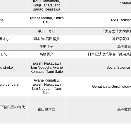
Kouji Yamamoto,
Symme
Kouji Tahata, and
Sadao Tomizawa
Teresa Molina, Emiko
ons
IZA Discuss
Usui
中川 まり
『大妻女子大学家
考慮して―
岡本 弥,石田裕貴
神戸学院経
〉
濱中淳子
高等教
目して－
高橋勇介
日本経済政策学会『経済政策
Takeshi Nakagawa,
ng stroke
Taiji Noguchi, Ayane
Social Science
Komatsu, Tami Saito
Ayane Komatsu,
g older care
Takeshi Nakagawa,
Geriatrics & Gerontology
Taiji Noguchi, Tami
Saito
学生下位集団の時代
鎌田健太郎
高等教