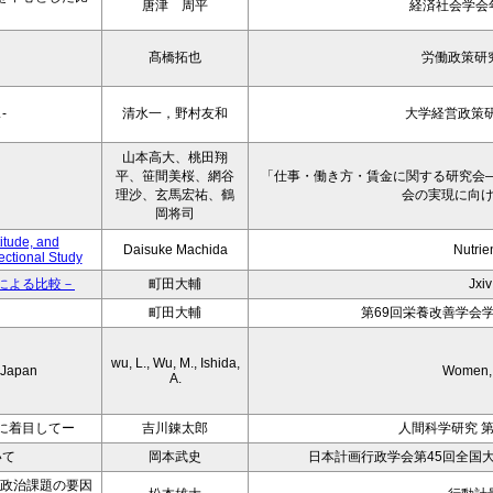
唐津 周平
経済社会学会年報
髙橋拓也
労働政策研
-
清水一，野村友和
大学経営政策研
山本高大、桃田翔
平、笹間美桜、網谷
「仕事・働き方・賃金に関する研究会
理沙、玄馬宏祐、鶴
会の実現に向
岡将司
itude, and
Daisuke Machida
Nutrie
ctional Study
による比較－
町田大輔
Jxiv
町田大輔
第69回栄養改善学会
wu, L., Wu, M., Ishida,
n Japan
Women, 
A.
に着目してー
吉川錬太郎
人間科学研究 第
いて
岡本武史
日本計画行政学会第45回全国
いた政治課題の要因