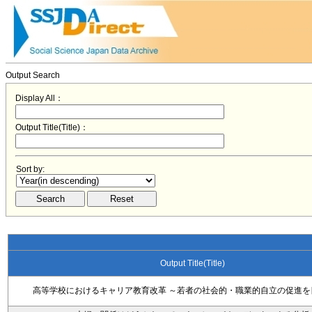
Output Search
Display All：
Output Title(Title)：
Sort by:
Output Title(Title)
高等学校におけるキャリア教育改革 ～若者の社会的・職業的自立の促進を