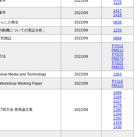
量学
2022/09
1119
1417
量学
2022/09
1418
暮らしの再生
2022/09
0836
的動機についての実証分析」
2022/09
1233
研究雑誌
2022/09
0894
PY012
PM012
PY070
方法
2022/09
PM070
PY025
PM025
tional Media and Technology
2022/09
1363
PY110
l Workshop Working Paper
2022/09
PM110
1088
1164
1227
1279
7回大会 発表論文集
2022/09
1280
1349
1350
1429
1430