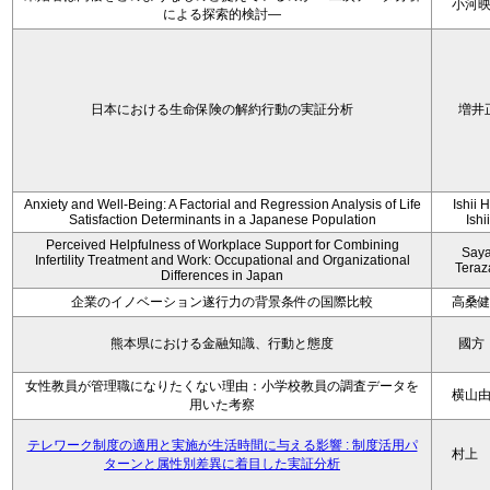
小河
による探索的検討—
日本における生命保険の解約行動の実証分析
増井
Anxiety and Well-Being: A Factorial and Regression Analysis of Life
Ishii 
Satisfaction Determinants in a Japanese Population
Ishi
Perceived Helpfulness of Workplace Support for Combining
Say
Infertility Treatment and Work: Occupational and Organizational
Tera
Differences in Japan
企業のイノベーション遂行力の背景条件の国際比較
高桑
熊本県における金融知識、行動と態度
國方
女性教員が管理職になりたくない理由：小学校教員の調査データを
横山
用いた考察
テレワーク制度の適用と実施が生活時間に与える影響 : 制度活用パ
村上
ターンと属性別差異に着目した実証分析