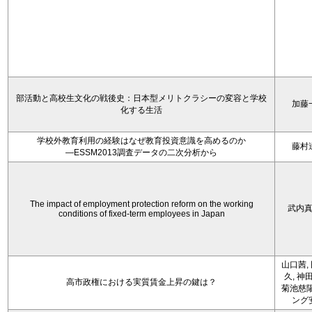
部活動と高校生文化の戦後史：日本型メリトクラシーの変容と学校
加藤
化する生活
学校外教育利用の経験はなぜ教育投資意識を高めるのか
藤村
―ESSM2013調査データの二次分析から
The impact of employment protection reform on the working
武内
conditions of fixed-term employees in Japan
山口茜,
久, 神
高市政権における実質賃金上昇の鍵は？
菊池慈陽
ング