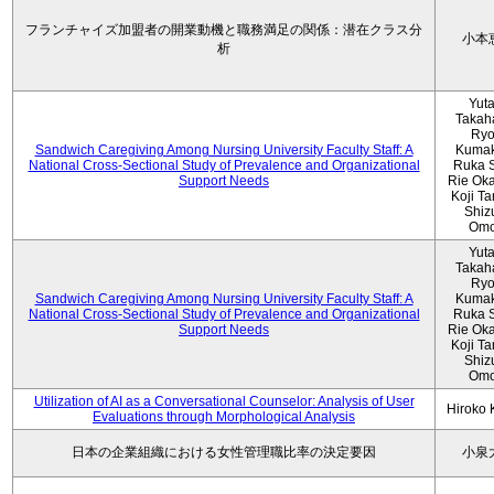
フランチャイズ加盟者の開業動機と職務満足の関係：潜在クラス分
小本
析
Yut
Takah
Ryo
Sandwich Caregiving Among Nursing University Faculty Staff: A
Kumak
National Cross-Sectional Study of Prevalence and Organizational
Ruka S
Support Needs
Rie Ok
Koji T
Shiz
Omo
Yut
Takah
Ryo
Sandwich Caregiving Among Nursing University Faculty Staff: A
Kumak
National Cross-Sectional Study of Prevalence and Organizational
Ruka S
Support Needs
Rie Ok
Koji T
Shiz
Omo
Utilization of AI as a Conversational Counselor: Analysis of User
Hiroko
Evaluations through Morphological Analysis
日本の企業組織における女性管理職比率の決定要因
小泉