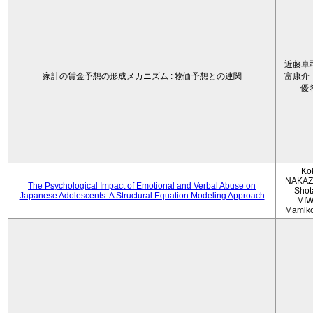
近藤卓
家計の賃金予想の形成メカニズム : 物価予想との連関
富康介
優
Ko
NAKAZ
The Psychological Impact of Emotional and Verbal Abuse on
Shot
Japanese Adolescents: A Structural Equation Modeling Approach
MIW
Mamik