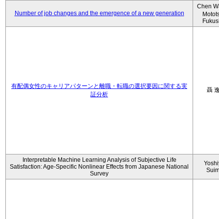
Chen W
Number of job changes and the emergence of a new generation
Motot
Fukus
有配偶女性のキャリアパターンと離職・転職の選択要因に関する実
聶 
証分析
Interpretable Machine Learning Analysis of Subjective Life
Yoshi
Satisfaction: Age-Specific Nonlinear Effects from Japanese National
Sui
Survey