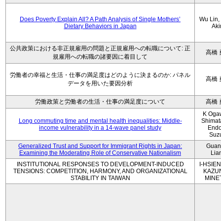
Does Poverty Explain All? A Path Analysis of Single Mothers’
Wu Lin, 
Dietary Behaviors in Japan
Aki
公共政策における非正規雇用の問題と正規雇用への転職について: 正
高橋 
規雇用への転職の諸要因に着目して
労働者の幸福と生活・仕事の満足度はどのように決まるのか: パネル
高橋 
データを用いた要因分析
労働政策と労働者の生活・仕事の満足度について
高橋 
K Oga
Long commuting time and mental health inequalities: Middle-
Shimat
income vulnerability in a 14-wave panel study
Endo
Suz
Generalized Trust and Support for Immigrant Rights in Japan:
Guan
Examining the Moderating Role of Conservative Nationalism
Lia
INSTITUTIONAL RESPONSES TO DEVELOPMENT-INDUCED
I-HSIEN
TENSIONS: COMPETITION, HARMONY, AND ORGANIZATIONAL
KAZU
STABILITY IN TAIWAN
MINE