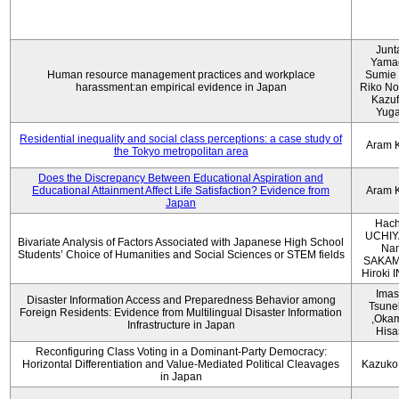
Junt
Yama
Human resource management practices and workplace
Sumie 
harassment:an empirical evidence in Japan
Riko No
Kazu
Yug
Residential inequality and social class perceptions: a case study of
Aram 
the Tokyo metropolitan area
Does the Discrepancy Between Educational Aspiration and
Educational Attainment Affect Life Satisfaction? Evidence from
Aram 
Japan
Hach
UCHIY
Bivariate Analysis of Factors Associated with Japanese High School
Na
Students’ Choice of Humanities and Social Sciences or STEM fields
SAKAM
Hiroki
Imas
Disaster Information Access and Preparedness Behavior among
Tsune
Foreign Residents: Evidence from Multilingual Disaster Information
,Oka
Infrastructure in Japan
Hisa
Reconfiguring Class Voting in a Dominant-Party Democracy:
Horizontal Differentiation and Value-Mediated Political Cleavages
Kazuko
in Japan