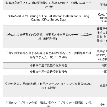
家庭教育は子どもの援助要請能力を高めるのか？：縦断パネルデー
平光
タ分析
Kyoto 
SHAP-Value Clustering of Life Satisfaction Determinants Using
Yoshi
Cabinet Office Survey Data
Sui
齋藤慈子
澤祐太 
社会における子育ての受容感：当事者と非当事者のデータ の二次分
田梨 央
析（研究計画）
茉 莉・
齋藤慈子
子育ての受容感が高まる経路は親と非親で異なるか：共同繁殖の理
祐太郎,
論を踏まえた二次データ分析
莉, 森
令和８年度年次経済財政報告
内
令和８年度年次経済財政報告
内
学校外教育の累積的効果：利用パターンと タイミングが教育達成に
眞田
与える影響
主観的な「ブラック企業」認識の変化と「ブラック企業問題」の現
小林
状