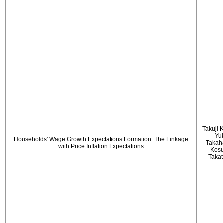
Takuji 
Yu
Households' Wage Growth Expectations Formation: The Linkage
Takah
with Price Inflation Expectations
Kos
Taka