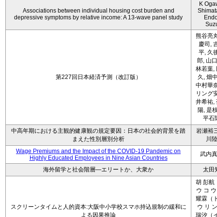
K Oga
Associations between individual housing cost burden and
Shimat
depressive symptoms by relative income: A 13-wave panel study
Endo
Suz
熊谷亮丸
慶司, 
平, 久
郎, 山口
林若葉,
第227回日本経済予測（改訂版）
久, 畑
中村華奈
リング安
井希祐,
陽, 是
平石
中高年期における主観的健康観の規定要因：日本の社会的背景を踏
岩瀬裕三
まえた性別層別分析
川
Wage Premiums and the Impact of the COVID‑19 Pandemic on
武内
Highly Educated Employees in Nine Asian Countries
海外留学と社会階層―エリートか、大衆か
太田
胡 彭航
ウ コ ウ
耀霖（ト
スクリーンタイムと人的資本:大阪中小学校スマホ持込規制の緩和に
ウ リ ン
よる因果推論
瑞汐（イ