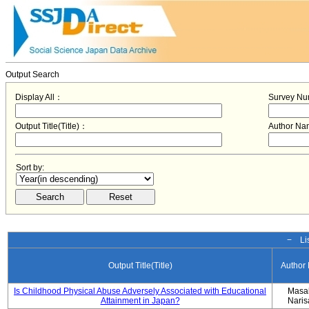
Output Search
Display All：
Survey N
Output Title(Title)：
Author N
Sort by:
− Lis
Output Title(Title)
Author
Is Childhood Physical Abuse Adversely Associated with Educational
Masa
Attainment in Japan?
Nari