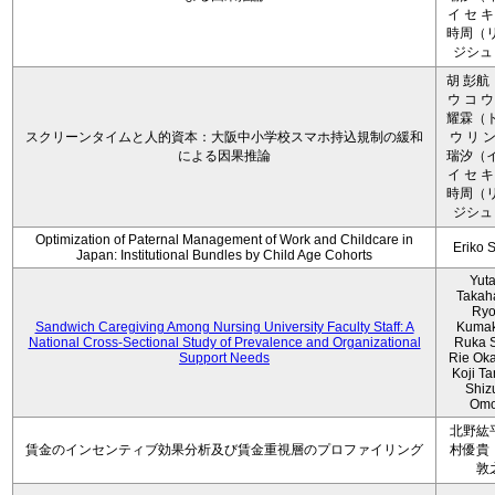
イ セ キ
時周（リ
ジシュ 
胡 彭航
ウ コ ウ
耀霖（ト
スクリーンタイムと人的資本：大阪中小学校スマホ持込規制の緩和
ウ リ ン
による因果推論
瑞汐（イ
イ セ キ
時周（リ
ジシュ 
Optimization of Paternal Management of Work and Childcare in
Eriko 
Japan: Institutional Bundles by Child Age Cohorts
Yut
Takah
Ryo
Sandwich Caregiving Among Nursing University Faculty Staff: A
Kumak
National Cross-Sectional Study of Prevalence and Organizational
Ruka S
Support Needs
Rie Ok
Koji T
Shiz
Omo
北野紘
賃金のインセンティブ効果分析及び賃金重視層のプロファイリング
村優貴
敦