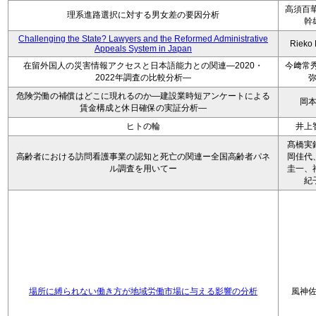
高須百華
理系進路選択に対する男女差の要因分析
幹
Challenging the State? Lawyers and the Reformed Administrative
Rieko
Appeals System in Japan
在留外国人の災害情報アクセスと日本語能力との関連―2020・
今﨑常秀
2022年調査の比較分析―
危険労働の補償はどこに現れるのか―建設業時短アンケートによる
岡
賃金構成と休日確保の実証分析―
ヒトの輪
井上
髙橋実
高齢者における訪問看護事業の認知と死亡の関連ー全国高齢者パネ
岡佳代
ル調査を用いてー
圭一、
紀
場所に縛られない働き方が地域労働市場に与える影響の分析
風神