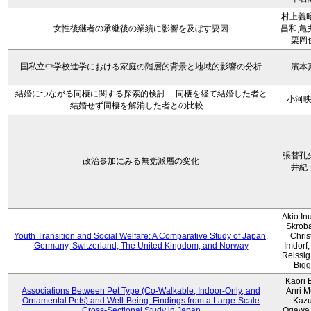
村上義昭
女性後継者の承継後の業績に影響を及ぼす要因
昌和,亀
栗岡
国私立中学校進学における家庭の階層的背景と地域的影響の分析
濱本
結婚につながる同棲に関する探索的検討 ―同棲を経て結婚した者と
小河
結婚せず同棲を解消した者との比較―
張替孔
政治参加にみる無党派層の変化
井紀
Akio Inu
Skrob
Youth Transition and Social Welfare: A Comparative Study of Japan,
Chris
Germany, Switzerland, The United Kingdom, and Norway
Imdorf, 
Reissig
Bigg
Kaori 
Associations Between Pet Type (Co-Walkable, Indoor-Only, and
Anri M
Ornamental Pets) and Well-Being: Findings from a Large-Scale
Kaz
Cross-Sectional Study in Japan
Ogawa,