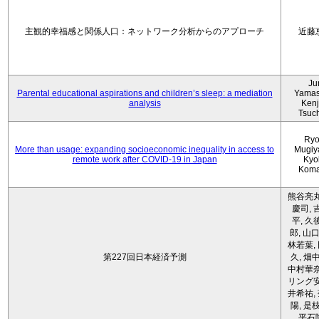
主観的幸福感と関係人口：ネットワーク分析からのアプローチ
近藤
Ju
Parental educational aspirations and children’s sleep: a mediation
Yamas
analysis
Kenji
Tsuc
Ryo
More than usage: expanding socioeconomic inequality in access to
Mugiy
remote work after COVID-19 in Japan
Kyo
Koma
熊谷亮丸
慶司, 
平, 久
郎, 山口
林若葉,
第227回日本経済予測
久, 畑
中村華奈
リング安
井希祐,
陽, 是
平石