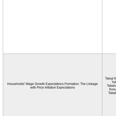
Takuji 
Yu
Households' Wage Growth Expectations Formation: The Linkage
Takah
with Price Inflation Expectations
Kos
Taka