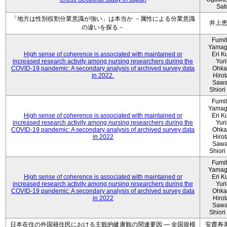
Sat
「地方は性別役割分業意識が強い」は本当か －属性による分業意識
井上
の違いを探る－
Fumi
Yamag
High sense of coherence is associated with maintained or
Eri K
increased research activity among nursing researchers during the
Yur
COVID-19 pandemic: A secondary analysis of archived survey data
Ohka
in 2022.
Hiro
Sawa
Shiori 
Fumi
Yamag
High sense of coherence is associated with maintained or
Eri K
increased research activity among nursing researchers during the
Yur
COVID-19 pandemic: A secondary analysis of archived survey data
Ohka
in 2022
Hiro
Sawa
Shiori 
Fumi
Yamag
High sense of coherence is associated with maintained or
Eri K
increased research activity among nursing researchers during the
Yur
COVID-19 pandemic: A secondary analysis of archived survey data
Ohka
in 2022
Hiro
Sawa
Shiori 
日本在住の外国籍住民における主観的健康観の関連要因 ― 全国規模
安齋寿美