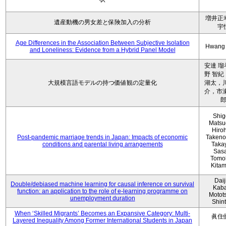
増井正
遺産動機の男女差と保険加入の分析
宇
Age Differences in the Association Between Subjective Isolation
Hwang
and Loneliness: Evidence from a Hybrid Panel Model
安達 瑠
野 智紀
大規模言語モデルの持つ価値観の定量化
湖太，川
介，市瀬
Shig
Matsu
Hiro
Post-pandemic marriage trends in Japan: Impacts of economic
Takeno
conditions and parental living arrangements
Taka
Sasa
Tomo
Kita
Daij
Double/debiased machine learning for causal inference on survival
Kaba
function: an application to the role of e-learning programme on
Motot
unemployment duration
Shin
When ‘Skilled Migrants’ Becomes an Expansive Category: Multi-
眞住
Layered Inequality Among Former International Students in Japan