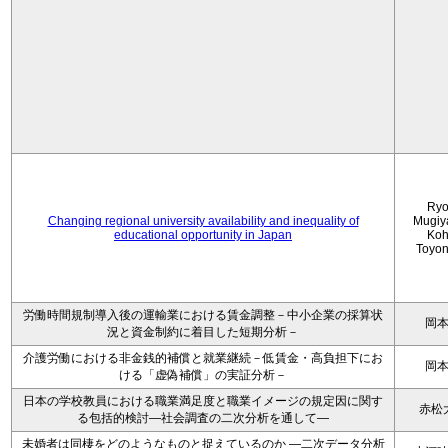
Ryo
Changing regional university availability and inequality of
Mugiy
educational opportunity in Japan
Koh
Toyo
労働時間規制導入後の運輸業における賃金調整－中小企業の採算状
岡
況と資金制約に着目した短期分析－
介護労働における非金銭的補償と就業継続－低賃金・高負担下にお
岡
ける「虚偽補償」の実証分析－
日本の学校教員における職業満足度と職業イメージの規定因に関す
赤松
る包括的検討―社会調査の二次分析を通して―
未婚者は同棲をどのようなものと捉えているのか —二次データ分析