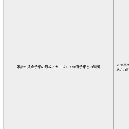
近藤卓司
家計の賃金予想の形成メカニズム：物価予想との連関
康介, 