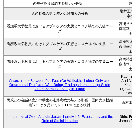
の無作為抽出調査を用いた分析 ―
川
増井正
遺産動機の男女差と保険加入の分析
宇
高橋裕太
看護系大学教員におけるダブルケアの実態とコロナ禍での支援ニー
藤瑠華,
ズ
高橋裕太
看護系大学教員におけるダブルケアの実態とコロナ禍での支援ニー
藤瑠華,
ズ
高橋裕太
看護系大学教員におけるダブルケアの実態とコロナ禍での支援ニー
藤瑠華,
ズ
Kaori 
Associations Between Pet Type (Co-Walkable, Indoor-Only, and
Anri M
Ornamental Pets) and Well-Being: Findings from a Large-Scale
Kaz
Cross-Sectional Study in Japan
Ogawa,
Sat
両親との会話頻度が中学生の進路意欲に与える影響：国内大規模縦
西村
断データを用いたRI-CLPMによる検討
Loneliness at Older Ages in Japan: Lonely Life Expectancy and the
Shiro F
Role of Social Isolation
James 