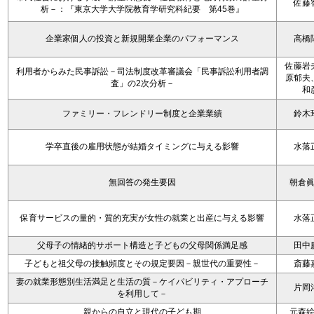
佐藤
析－：『東京大学大学院教育学研究科紀要 第45巻』
企業家個人の投資と新規開業企業のパフォーマンス
高橋
佐藤岩
利用者からみた民事訴訟－司法制度改革審議会「民事訴訟利用者調
原郁夫
査」の2次分析－
和
ファミリー・フレンドリー制度と企業業績
鈴木
学卒直後の雇用状態が結婚タイミングに与える影響
水落
無回答の発生要因
朝倉
保育サービスの量的・質的充実が女性の就業と出産に与える影響
水落
父母子の情緒的サポート構造と子どもの父母関係満足感
田中
子どもと祖父母の接触頻度とその規定要因－親世代の重要性－
斎藤
妻の就業形態別生活満足と生活の質－ケイパビリティ・アプローチ
片岡
を利用して－
親からの自立と現代の子ども期
元森