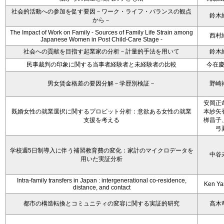
社会的活動への参加を促す要因－ワーク・ライフ・バランスの観点
鈴木
から－
The Impact of Work on Family - Sources of Family Life Strain among
西村
Japanese Women in Post Child-Care Stage -
社会への貢献を目指す起業家の分析－計量的手法を用いて
鈴木
民事裁判の印象に関する当事者経験者と未経験者の比較
今在
男女賃金格差の要因分解－学歴別検証－
野崎
安岡正
既婚女性の就業選択に関するプロビット分析：意欲ある女性の就業
本紗矢
支援を考える
栁昌子
弓
学校週5日制導入に伴う補習教育費の変化：家計のマイクロデータを
中谷
用いた実証分析
Intra-family transfers in Japan : intergenerational co-residence,
Ken Y
distance, and contact
都市の構造転換とコミュニティの変容に関する実証的研究
高木