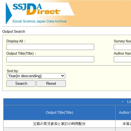
Output Search
Display All：
Survey N
Output Title(Title)：
Author N
Sort by:
− Lis
Output Title(Title)
Author
父親の育児参加と家計の時間配分
水落