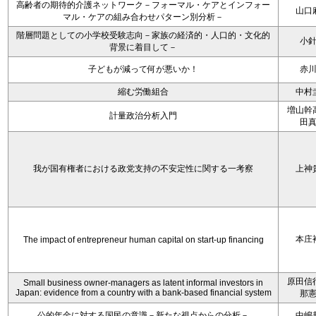
高齢者の期待的介護ネットワーク－フォーマル・ケアとインフォー
山口
マル・ケアの組み合わせパターン別分析－
階層問題としての小学校受験志向－家族の経済的・人口的・文化的
小
背景に着目して－
子どもが減って何が悪いか！
赤
縮む労働組合
中村
増山幹
計量政治分析入門
田
我が国有権者における政党支持の不安定性に関する一考察
上神
本庄
The impact of entrepreneur human capital on start-up financing
原田信
Small business owner-managers as latent informal investors in
Japan: evidence from a country with a bank-based financial system
那
公的年金に対する国民の意識－新たな視点からの分析－
中嶋