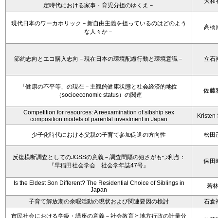
大和
定時代における家事・育児分担のゆくえ－
現代日本のワーカホリック－新自由主義を担っているのはどのよう
高橋
な人々か－
節約志向とエコ購入志向－現在日本の環境配慮行動と環境意識－
立石
「健康の不平等」の現在－主観的健康状態と社会経済的地位
佐藤
（socioeconomic status）の関連
Competition for resources: A reexamination of sibship sex
Kristen 
composition models of parental investment in Japan
少子化時代における父親の子育て参加促進の方向性
松田
反復横断調査としてのJGSSの意義－調査間隔の短さがもつ利点：
保田
『早稲田社会学会 社会学年誌47号』
Is the Eldest Son Different? The Residential Choice of Siblings in
若
Japan
子育て解放期の余暇活動の現状および関連要因の検討
石倉
市民社会における学級・講座の意義－社会教育と地方行政の計量分