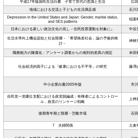
平成17年版国民生活白書 子育て世代の意識と生活
広
地域における交流と子どもの生活満足感
石川
Depression in the United States and Japan: Gender, marital status,
稲葉
and SES patterns
日本における新しい政治文化の兆し－住民投票運動を対象に』
中谷
生活水準向上機会認知と社会階層－「希望格差社会」論の予備的検
神林
討－
職務能力の陳腐化：アンケート調査からの相対的差異の測定
米田
社会経済的因子による「健康における不平等」の研究
藤澤
中小企業白書2005年版
市
自民党一党優位支配における政党脱編成：有権者によるコントロー
上神
ル，政党のリンケージ戦略
後期青年期と階層・労働市場
石
7 夫婦関係
土倉