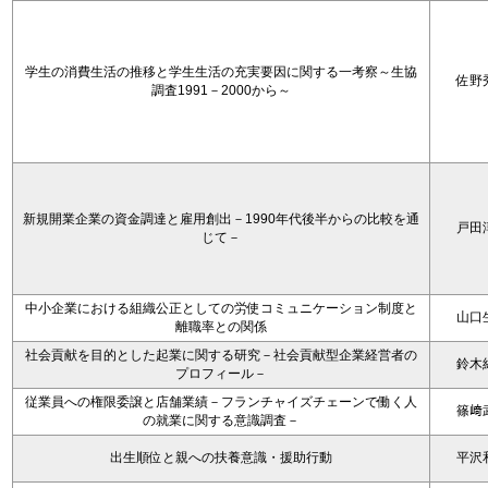
学生の消費生活の推移と学生生活の充実要因に関する一考察～生協
佐野
調査1991－2000から～
新規開業企業の資金調達と雇用創出－1990年代後半からの比較を通
戸田
じて－
中小企業における組織公正としての労使コミュニケーション制度と
山口
離職率との関係
社会貢献を目的とした起業に関する研究－社会貢献型企業経営者の
鈴木
プロフィール－
従業員への権限委譲と店舗業績－フランチャイズチェーンで働く人
篠﨑
の就業に関する意識調査－
出生順位と親への扶養意識・援助行動
平沢