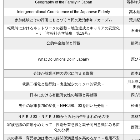
若林緑,
Geography of the Family in Japan
Intergenerational Coresidence of the Japanese Elderly
高木
参加経験とその評価にもとづく市民の政治参加メカニズム
荒井
転職時におけるネットワークの役割－地位達成とキャリアの安定化
石田
－：『年報社会学論集 第19号』
公的年金給付と貯蓄
熊沢
原ひ
What Do Unions Do in Japan?
介護が就業形態の選択に与える影響
西本
川上淳
就業二極化と性行動－出生減少のミクロ的背景－
田
日本における有配偶女性の離職と再就職
四方
男性の家事参加の変化－NFRJ98、03を用いた分析－
松田
ＮＦＲＪ03・ＮＦＲＪ98からみた丙午生まれのその後
赤林
家族意識の変動をめぐって－性別分業意識と親子同居意識にみる変
西野
化の分析－
夫の家事・育児参加は妻の夫婦関係満足感を高めるか？－雇用不安