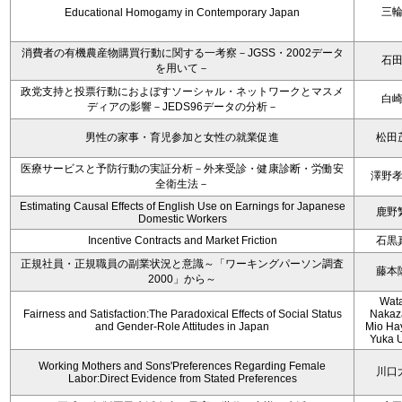
三
Educational Homogamy in Contemporary Japan
消費者の有機農産物購買行動に関する一考察－JGSS・2002データ
石
を用いて－
政党支持と投票行動におよぼすソーシャル・ネットワークとマスメ
白
ディアの影響－JEDS96データの分析－
男性の家事・育児参加と女性の就業促進
松田
医療サービスと予防行動の実証分析－外来受診・健康診断・労働安
澤野
全衛生法－
Estimating Causal Effects of English Use on Earnings for Japanese
鹿野
Domestic Workers
Incentive Contracts and Market Friction
石黒
正規社員・正規職員の副業状況と意識～「ワーキングパーソン調査
藤本
2000」から～
Wat
Fairness and Satisfaction:The Paradoxical Effects of Social Status
Nakaz
and Gender-Role Attitudes in Japan
Mio Ha
Yuka 
Working Mothers and Sons'Preferences Regarding Female
川口
Labor:Direct Evidence from Stated Preferences