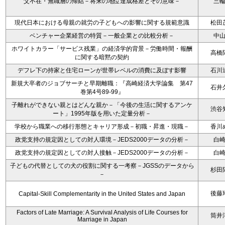
父不在・無職層の帰結－将来の地位達成格差とその意味－
三
現代日本における母親の就労の子どもへの影響に関する規範意識
松田
ベンチャー企業経営の特質－一般企業との比較分析－
中
ホワイトカラー「サービス残業」の経済学的背景－労働時間・報酬
高橋
に関する暗黙の契約
デフレ下の持家と住宅ローンが世帯レベルの消費に及ぼす影響
石川
新規大卒者のジョブサーチと早期離職：『高崎経済大学論集 第47
石井
巻第4号89-99』
子離れができない親とはどんな親か－「今後の生活に関するアンケ
渋谷
ート」1995年版を用いた定量分析－
学校から職業への移行形態とキャリア形成－初職・昇進・現職－
香川
政党支持の規定因としての対人環境－JEDS2000データの分析－
白
政党支持の規定因としての対人接触－JEDS2000データの分析－
白
子どもの代替としての犬の役割に関する一考察－JGSSのデータから
杉田
－
後藤
Capital-Skill Complementarity in the United States and Japan
Factors of Late Marriage: A Survival Analysis of Life Courses for
筒井
Marriage in Japan