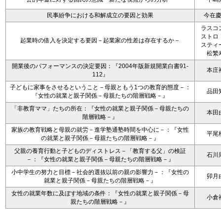
民事紛争における和解成立の要因と効果
今在
ラスコ
ストロ
起業時の借入を決定する要因－起業家の性差は存在するか－
スティ
松繁
開業後のパフォーマンスの決定要因：『2004年版新規開業白書91-
本庄
112』
子どもに家事をさせるということ－母親ともう1つの教育的態度－：
品田
『女性の就業と親子関係－母親たちの階層戦略－』
「非教育ママ」たちの所在：『女性の就業と親子関係－母親たちの
本田
階層戦略－』
家族の教育戦略と母親の就労－進学塾通塾時間を中心に－：『女性
平尾
の就業と親子関係－母親たちの階層戦略－』
父親の養育行動と子どものディストレス－「教育する父」の検証
石川
－：『女性の就業と親子関係－母親たちの階層戦略－』
小中学生の努力と目標－社会的選抜以前の親の影響力－：『女性の
卯月
就業と親子関係－母親たちの階層戦略－』
女性の就業年数に及ぼす地域の条件：『女性の就業と親子関係－母
小倉
親たちの階層戦略－』