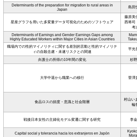
Determinants of the preparation for migration to rural areas in
島田
Japan
藤原美
星座グラフを用いた多変量データ可視化のためのソフトウェア
西将司
考
Determinants of Earnings and Gender Earnings Gaps among
Mam
Highly Educated Workers within Major Cities in Asian Countries
Take
職場内での性的マイノリティに関する差別的言動と性的マイノリテ
平光
ィの自殺念慮・未遂リスクとの関連
弁護士の所得の10年間の変化
杉
大学中退から職業への移行
菅澤
村山いま
食品ロスの頻度・意識と社会階層
輪
戦後日本女性の主婦化モデル変遷に関する研究
李
Kyoko 
Capital social y tolerancia hacia los extranjeros en Japón
Mora