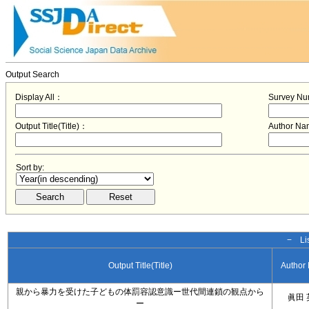
Output Search
Display All：
Survey N
Output Title(Title)：
Author N
Sort by:
− Lis
Output Title(Title)
Author
親から暴力を受けた子どもの体罰容認意識ー世代間連鎖の観点から
眞田 
ー