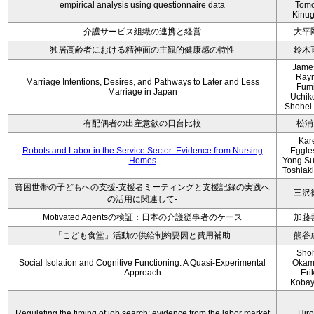
empirical analysis using questionnaire data
Tom
Kinu
介護サービス組織の連携と経営
大平
独居高齢者における精神面の主観的健康感の特性
鈴木
Jame
Ray
Marriage Intentions, Desires, and Pathways to Later and Less
Fum
Marriage in Japan
Uchik
Shohei
有配偶者の出産意欲の日台比較
松浦
Kar
Robots and Labor in the Service Sector: Evidence from Nursing
Eggle
Homes
Yong Su
Toshiaki
貧困世帯の子どもへの支援-支援者ミーティングと支援記録の実践へ
三沢
の活用に関連して-
Motivated Agentsの検証：日本の介護従事者のケース
加藤
「こども食堂」活動の供給制約要因と費用補助
熊谷
Sho
Social Isolation and Cognitive Functioning: A Quasi-Experimental
Okam
Approach
Eri
Kobay
Regulating the timing of job search: evidence from the labor market
Hir