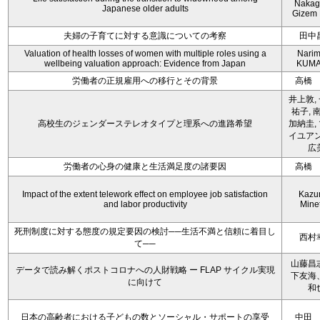
Nakag
Japanese older adults
Gizem 
夫婦の子育てに対する意識についての考察
田中
Valuation of health losses of women with multiple roles using a
Nari
wellbeing valuation approach: Evidence from Japan
KUMA
労働者の正規雇用への移行とその背景
高橋
井上敦,
祐子, 
高校生のジェンダーステレオタイプと理系への進路希望
加納圭,
イユアン
広
労働者の心身の健康と生活満足度の諸要因
高橋
Impact of the extent telework effect on employee job satisfaction
Kazu
and labor productivity
Mine
死刑制度に対する態度の規定要因の検討──生活不満と信頼に着目し
西村
て──
山藤昌
データで読み解くポストコロナへの人財戦略 ー FLAP サイクル実現
下友海
に向けて
和
日本の高齢者における子どもの数とソーシャル・サポートの享受
中田