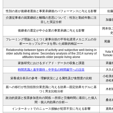
性別の差が後継者選抜と事業承継後のパフォーマンスに与える影響
佐
介護従事者の就業継続と離職の意思について：性別と勤続年数に注
加藤
目した実証分析
岡本弥,
後継者の選定が中小企業の事業承継に与える影響
フレーミング理論にもとづく家事分担の平等化遅滞メカニズムの分
尾藤
析ーーカップルデータを用いた経験的検証ーー
Relationship between types of activity and subjective well-being in
Yuta M
older adults living alone: Secondary analysis of the 2014 survey of
Tomoki
attitudes towards older people living alone
家族研究におけるダイアド・データの収集と課題
斉藤
時間意識と進学期待：中学生の時間厳守への注目
大久
小松美
栄養成分表示の参考・理解状況による属性及び食態度の比較
赤松
親への移行が性別役割分業意識に与える効果—固定効果モデルに基
木村
づく男女比較分析
政治的資源と投票参加意向の関係 ―所得と労働時間に着目した個人
桑名
間・個人内効果の分析―
インターネットでのニュース接触が犯罪不安に与える影響
鳶島