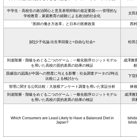
中学生・高校生の政治関心と意見表明抑制の規定要因――管理的な
太田
学校教育，家庭教育の経験による政治的社会化
「医師の働き方改革」と日本の医療政策
西
[続]少子化論:出生率回復と<自由な社会>
松田
到達階層・階級をめぐる二つのゲーム：一般化順序ロジットモデル
成澤雅寛
を用いた高校の質的差異の効果の検証
国威信の認識が中国への態度に与える影響：社会調査データの2時点
下窪
比較による検討から
管理に関する公民比較：大規模アンケート調査を用いた実証分析
林
到達階層・階級をめぐる二つのゲーム：一般化順序ロジットモデル
成澤雅
を用いた高校の質的差異の効果の検証
田
Which Consumers are Least Likely to Have a Balanced Diet in
Ishida
Japan?
Ishid