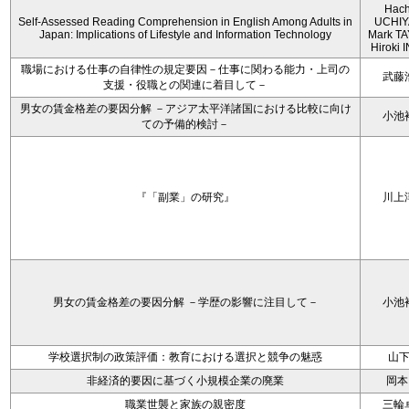
Hach
Self-Assessed Reading Comprehension in English Among Adults in
UCHIY
Japan: Implications of Lifestyle and Information Technology
Mark T
Hiroki
職場における仕事の自律性の規定要因－仕事に関わる能力・上司の
武藤
支援・役職との関連に着目して－
男女の賃金格差の要因分解 －アジア太平洋諸国における比較に向け
小池
ての予備的検討－
『「副業」の研究』
川上
男女の賃金格差の要因分解 －学歴の影響に注目して－
小池
学校選択制の政策評価：教育における選択と競争の魅惑
山
非経済的要因に基づく小規模企業の廃業
岡本
職業世襲と家族の親密度
三輪