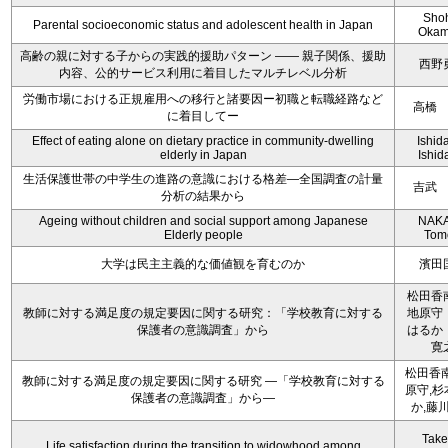
Sho
Parental socioeconomic status and adolescent health in Japan
Okam
高齢の親に対する子からの実践的援助パターン ―― 親子関係、援助
西野
内容、公的サービス利用に着目したマルチレベル分析
労働市場における正規雇用への移行と諸要因ー初職と転職経路など
高橋
に着目してー
Effect of eating alone on dietary practice in community-dwelling
Ishida
elderly in Japan
Ishida
生活保護世帯の中学生の進路の意識における格差―全国調査の計量
吉武
分析の結果から
Ageing without children and social support among Japanese
NAKA
Elderly people
Tom
大学は民主主義的な価値観を育むのか
濱田
松田香
教師に対する満足度の規定要因に関する研究：「学校教育に対する
地原守
保護者の意識調査」から
はるか
寛
松田香南
教師に対する満足度の規定要因に関する研究 ―「学校教育に対する
原守,杉
保護者の意識調査」から―
か,藤
Take
Life satisfaction during the transition to widowhood among