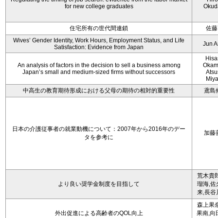
for new college graduates
Okud
住宅所有の世代間連鎖
佐藤
Wives’ Gender Identity, Work Hours, Employment Status, and Life
Jun 
Satisfaction: Evidence from Japan
Hisa
An analysis of factors in the decision to sell a business among
Okam
Japan’s small and medium-sized firms without successors
Atsu
Miy
中高生の教育期待形成における父母の期待の相対的重要性
鳶島
日本の介護従事者の就業動機について：2007年から2016年のデー
加藤
タを参考に
荒木貴郎
より良い奨学金制度を目指して
瑠海,佐
来,長谷
森上果奈
外出促進による高齢者のQOL向上
果南,向