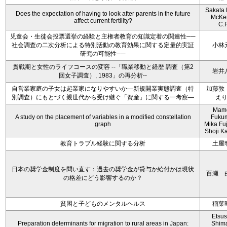
Sakata 
Does the expectation of having to look after parents in the future
McKe
affect current fertility?
C.
児童会・生徒会投票選挙の経験と主権者教育の知識定着の関連性──
社会調査の二次分析による特別活動の教育効果に関する定量的実証
小林
研究の可能性──
貫戦期と女性のライフコースの変容 --「職業移動と経歴 調査（第2
岩井
回女子調査）, 1983」の再分析--
自営業家庭の子女は起業家になりやすいか―新規開業実態調査（特
加藤敦
別調査）にもとづく親世代から受け継ぐ「資産」に関する一考察―
え
Mam
A study on the placement of variables in a modified constellation
Fukum
graph
Mika Fu
Shoji Ka
教育トラブル経験に関する分析
土屋
日本の奨学金制度を問い直す：過去の奨学金が貸与か給付かは現状
百瀬 
の格差にどう影響するのか？
貧困と子どものメンタルヘルス
稲葉
Etsu
Preparation determinants for migration to rural areas in Japan:
Shim