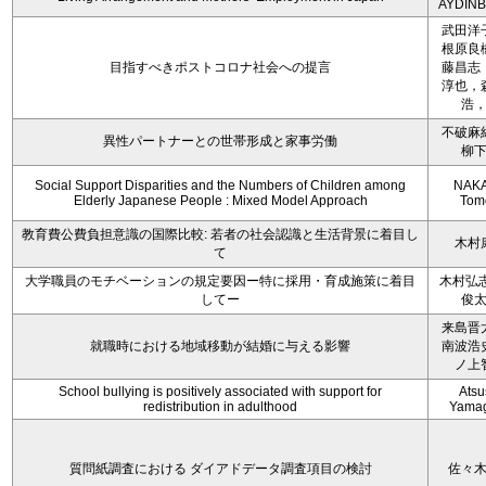
AYDIN
武田洋
根原良
目指すべきポストコロナ社会への提言
藤昌志
淳也，
浩
不破麻
異性パートナーとの世帯形成と家事労働
柳
Social Support Disparities and the Numbers of Children among
NAKA
Elderly Japanese People : Mixed Model Approach
Tom
教育費公費負担意識の国際比較: 若者の社会認識と生活背景に着目し
木村
て
大学職員のモチベーションの規定要因ー特に採用・育成施策に着目
木村弘志
してー
俊
来島晋
就職時における地域移動が結婚に与える影響
南波浩
ノ上
School bullying is positively associated with support for
Atsu
redistribution in adulthood
Yamag
質問紙調査における ダイアドデータ調査項目の検討
佐々