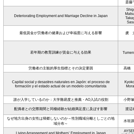
斎藤
Shig
Mats
Deteriorating Employment and Marriage Decline in Japan
Taka
Sas
最低賃金が労働者の健康および幸福度に与える影響
虞 
若年期の教育訓練が賃金に与える効果
Tumen
労働者の主観的厚生指標とその決定要因
高橋
Capital social y desastres naturales en Japón: el proceso de
Kyoko 
formación y el estado actual de un modelo comunitarista
Mora
誰が入学しているのか：大学難易度と推薦・AO入試の役割
小野
配偶者との交際期間と同棲経験が結婚満足度に及ぼす影響
渡辺
なぜ地方出身の女性は帰郷しないのか～性別職域分離としごとの地
水垣
域分布～
AYSE
Living Arrangement and Mothers’ Employment in Japan