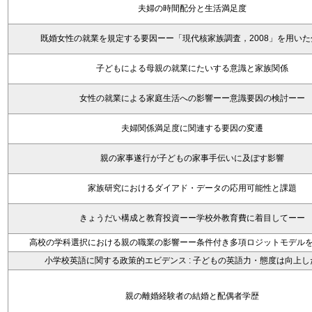
夫婦の時間配分と生活満足度
既婚女性の就業を規定する要因ーー「現代核家族調査，2008」を用い
子どもによる母親の就業にたいする意識と家族関係
女性の就業による家庭生活への影響ーー意識要因の検討ーー
夫婦関係満足度に関連する要因の変遷
親の家事遂行が子どもの家事手伝いに及ぼす影響
家族研究におけるダイアド・データの応用可能性と課題
きょうだい構成と教育投資ーー学校外教育費に着目してーー
高校の学科選択における親の職業の影響ーー条件付き多項ロジットモデル
小学校英語に関する政策的エビデンス : 子どもの英語力・態度は向上し
親の離婚経験者の結婚と配偶者学歴