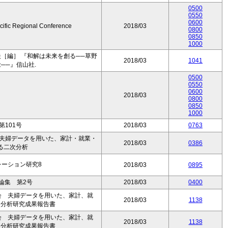
0500
0550
0600
ific Regional Conference
2018/03
0800
0850
1000
［編］ 『和解は未来を創る──草野
2018/03
1041
──』信山社.
0500
0550
0600
2018/03
0800
0850
1000
第101号
2018/03
0763
 夫婦データを用いた、家計・就業・
2018/03
0386
る二次分析
レーション研究8
2018/03
0895
論集 第2号
2018/03
0400
会 夫婦データを用いた、家計、就
2018/03
1138
次分析研究成果報告書
会 夫婦データを用いた、家計、就
2018/03
1138
次分析研究成果報告書