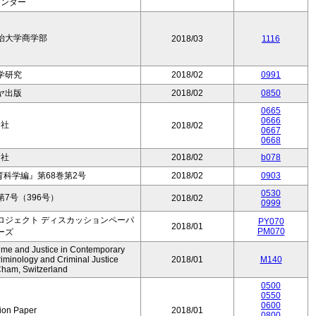
センター
治大学商学部
2018/03
1116
学研究
2018/02
0991
ヤ出版
2018/02
0850
0665
0666
ム社
2018/02
0667
0668
ム社
2018/02
b078
育科学編』第68巻第2号
2018/02
0903
0530
第7号（396号）
2018/02
0999
ロジェクト ディスカッションペーパ
PY070
2018/01
PM070
ーズ
Crime and Justice in Contemporary
iminology and Criminal Justice
2018/01
M140
Cham, Switzerland
0500
0550
0600
ion Paper
2018/01
0800