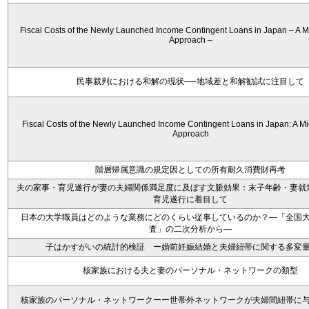
Fiscal Costs of the Newly Launched Income Contingent Loans in Japan – A M
Approach –
民事裁判における和解の現状──地域差と和解勧試に注目して
Fiscal Costs of the Newly Launched Income Contingent Loans in Japan: A Mi
Approach
階層帰属意識の規定因としての所有耐久消費財再考
夫の家事・育児遂行が妻の夫婦関係満足度に及ぼす文脈効果：末子年齢・妻就
育児遂行に着目して
日本の大学職員はどのような業務にどのくらい従事しているのか？―「全国
査」の二次分析から―
子はかすがいの統計的検証 ー婚前妊娠結婚と夫婦紐帯に関する多変
核家族における夫と妻のパーソナル・ネットワークの類型
核家族のパーソナル・ネットワークーー世帯外ネットワークが夫婦間紐帯に