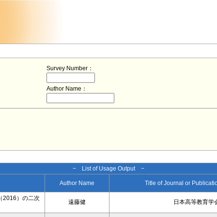
Survey Number：
Author Name：
− List of Usage Output −
Author Name
Title of Journal or Publicat
2016）の二次
遠藤健
日本高等教育学会