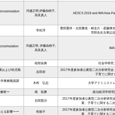
河越正明,伊藤由樹子,
icrosimulation
AESCS 2018 and IMA Asia-Pac
高良真人
豊田愛祥・太田勝造・林圭介・斎藤輝夫
常松淳
芳郎先生古希記念
河越正明, 伊藤由樹子,
crosimulation
IMA
高良真人
稲垣佑典
社会学研究 
業および幼児期
2017年度参加者公募型二次分析研究会
吉田崇
子育てに関す
大学事務職員調
木村 弘志
大学アドミニスト
量解析ー
南 拓磨
政治経済学研究
2017年度参加者公募型二次分析研究
石田賢示
業、子育てに関する二
2017年度参加者公募型二次分析研究
与える影響ーー
乾順子
業、子育てに関する二