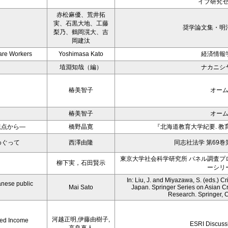
イブ研究
赤松麻優、荒井拓
実、石黒大地、工藤
奨学論文集・明
梨乃、鶴岡滉大、吉
岡建汰
Care Workers
Yoshimasa Kato
経済情報
埴淵知哉（編）
ナカニシ
椿美智子
オー
椿美智子
オー
視点から―
橋野晶寛
『北海道教育大学紀要. 教
めぐって
西澤由隆
同志社法学 第69巻
東京大学社会科学研究所 パネル調査プ
柳下実，石田賢示
ーシリ
In: Liu, J. and Miyazawa, S. (eds.) 
panese public
Mai Sato
Japan. Springer Series on Asian Cr
Research. Springer, 
河越正明,伊藤由樹子,
hed Income
ESRI Discuss