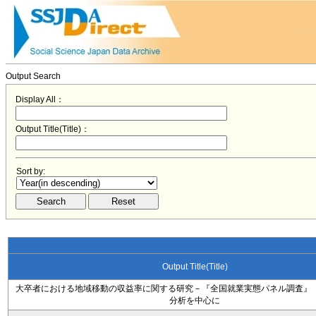
Output Search
Display All：
Output Title(Title)：
Sort by:
Output Title(Title)
大卒者における地域移動の収益率に関する研究－『全国就業実態パネル調査』（
分析を中心に