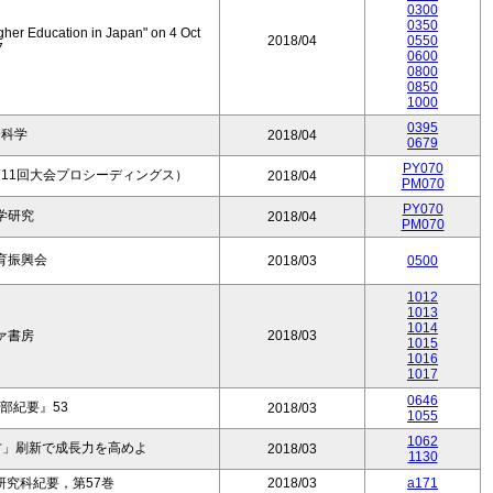
0300
0350
gher Education in Japan" on 4 Oct
2018/04
0550
7
0600
0800
0850
1000
0395
会科学
2018/04
0679
PY070
11回大会プロシーディングス）
2018/04
PM070
PY070
学研究
2018/04
PM070
育振興会
2018/03
0500
1012
1013
1014
ァ書房
2018/03
1015
1016
1017
0646
部紀要』53
2018/03
1055
1062
方」刷新で成長力を高めよ
2018/03
1130
究科紀要，第57巻
2018/03
a171