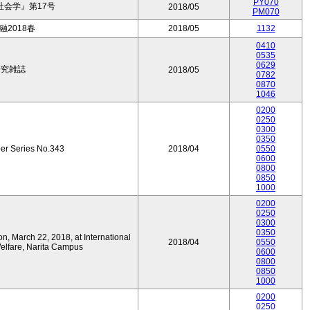
PY070
会学』第17号
2018/05
PM070
2018春
2018/05
1132
0410
0535
0629
研究雑誌
2018/05
0782
0870
1046
0200
0250
0300
0350
er Series No.343
2018/04
0550
0600
0800
0850
1000
0200
0250
0300
0350
on, March 22, 2018, at International
2018/04
0550
Welfare, Narita Campus
0600
0800
0850
1000
0200
0250