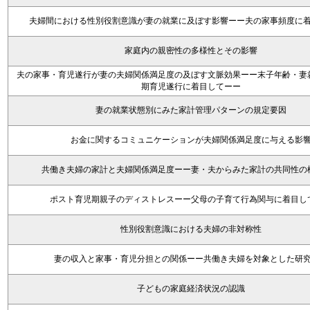
夫婦間における性別役割意識が妻の就業に及ぼす影響ーー夫の家事頻度に
家庭内の親密性の多様性とその影響
夫の家事・育児遂行が妻の夫婦関係満足度の及ぼす文脈効果ーー末子年齢・妻
期育児遂行に着目してーー
妻の就業状態別にみた家計管理パターンの規定要因
お金に関するコミュニケーションが夫婦関係満足度に与える影
共働き夫婦の家計と夫婦関係満足度ーー妻・夫からみた家計の共同性の
ポスト育児期親子のディストレスーー父母の子育て行為関与に着目し
性別役割意識における夫婦の非対称性
妻の収入と家事・育児分担との関係ーー共働き夫婦を対象とした研
子どもの家庭経済状況の認識