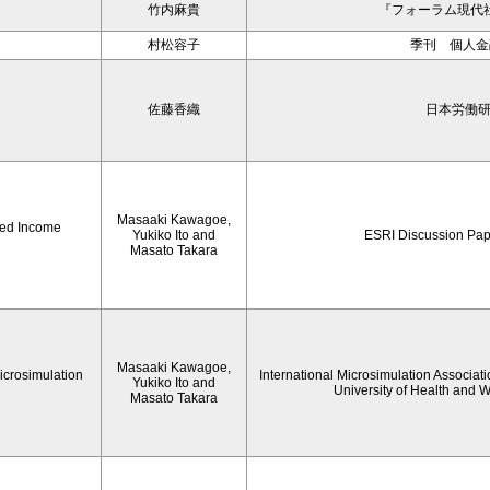
竹内麻貴
『フォーラム現代社
村松容子
季刊 個人金融
佐藤香織
日本労働
Masaaki Kawagoe,
hed Income
Yukiko Ito and
ESRI Discussion Pap
Masato Takara
Masaaki Kawagoe,
icrosimulation
International Microsimulation Associati
Yukiko Ito and
University of Health and 
Masato Takara