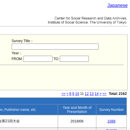
Japanese
Survey Title：
Year：
FROM:
TO:
<<
<
8
9
10
11
12
13
14
>
>>
Total: 2162
Year and Month of
ion, Publisher name, etc.
Survey Number
Presentation
第21回大会
2018/06
1088