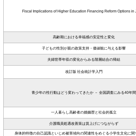
Fiscal Implications of Higher Education Financing Reform Options in
高齢期における幸福感の安定性と変化
子どもの性別が親の政策支持・価値観に与える影響
夫婦世帯年収の変化からみる階層結合の帰結
改訂版 社会統計学入門
青少年の性行動はどう変わってきたか － 全国調査にみる40年間
一人暮らし高齢者の婚姻歴と社会的孤立
介護職員処遇改善策は賃上げにつながらず
身体的特徴の自己認識といじめ被害傾向の関連性をめぐる小学生文化に関