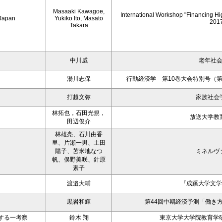
Masaaki Kawagoe,
International Workshop "Financing Hi
 Japan
Yukiko Ito, Masato
201
Takara
中川威
老年社
湯川志保
行動経済学 第10巻大会特別号（第
打越文弥
家族社会
林拓也，石田光規，
放送大学教
田辺俊介
林雄亮、石川由香
里、片瀬一男、土田
陽子、苫米地なつ
ミネルヴ
帆、俣野美咲、針原
素子
渡邉大輔
『成蹊大学文学
黒岩和輝
第44回中期経済予測「働き
する一考察
鈴木 翔
東京大学大学院教育学研