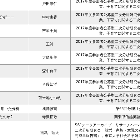
2017年度参加者公募型二次分析研究
戸田淳仁
業、子育てに関する二
2017年度参加者公募型二次分析研究
た分析ーー
中村由香
業、子育てに関する二
2017年度参加者公募型二次分析研究
吉原千賀
業、子育てに関する二
2017年度参加者公募型二次分析研究
王帥
業、子育てに関する二
2017年度参加者公募型二次分析研究
大島聖美
業、子育てに関する二
2017年度参加者公募型二次分析研究
森中典子
業、子育てに関する二
2017年度参加者公募型二次分析研究
斉藤知洋
業、子育てに関する二
2017年度参加者公募型二次分析研究
苫米地なつ帆
業、子育てに関する二
を用いた分析
成澤雅寛
第65回数理社
たのか?
寺沢拓敬
関東甲信越英
SSJデータアーカイブ リサーチペーパー
二次分析研究会 就労・家族・意識の
吉武 理大
究成果報告書」，東京大学社会科学研