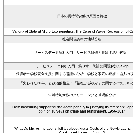
日本の長時間労働の原因と特徴
Validity of Stata at Micro Econometrics: The Case of Wage Recression of 
社会関係資本の地域分析
サービスデータ解析入門－サービス価値を見出す統計解析－
サービスデータ解析入門 第３章 統計的問題解決３Step
保護者の学校安全支援に関する意識の分析―学校と家庭の連携・協力の
「失われた20年」と政治的格差：「福祉か減税か」に関するパズルを
生活時刻変数のクリーニングと基礎的分析
From measuring support for the death penalty to justifying its retention: Ja
opinion surveys on crime and punishment, 1956-2014
What Do Microsimulations Tell Us about Fiscal Costs of the Newly Launc
Contingent Loans in Japan?