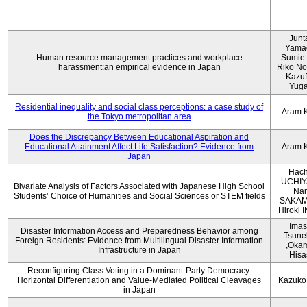
Junt
Yama
Human resource management practices and workplace
Sumie 
harassment:an empirical evidence in Japan
Riko No
Kazu
Yug
Residential inequality and social class perceptions: a case study of
Aram 
the Tokyo metropolitan area
Does the Discrepancy Between Educational Aspiration and
Educational Attainment Affect Life Satisfaction? Evidence from
Aram 
Japan
Hach
UCHIY
Bivariate Analysis of Factors Associated with Japanese High School
Na
Students’ Choice of Humanities and Social Sciences or STEM fields
SAKAM
Hiroki
Imas
Disaster Information Access and Preparedness Behavior among
Tsune
Foreign Residents: Evidence from Multilingual Disaster Information
,Oka
Infrastructure in Japan
Hisa
Reconfiguring Class Voting in a Dominant-Party Democracy:
Horizontal Differentiation and Value-Mediated Political Cleavages
Kazuko
in Japan