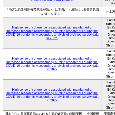
Sat
「地方は性別役割分業意識が強い」は本当か －属性による分業意識
井上
の違いを探る－
Fumi
Yamag
High sense of coherence is associated with maintained or
Eri K
increased research activity among nursing researchers during the
Yur
COVID-19 pandemic: A secondary analysis of archived survey data
Ohka
in 2022.
Hiro
Sawa
Shiori 
Fumi
Yamag
High sense of coherence is associated with maintained or
Eri K
increased research activity among nursing researchers during the
Yur
COVID-19 pandemic: A secondary analysis of archived survey data
Ohka
in 2022
Hiro
Sawa
Shiori 
Fumi
Yamag
High sense of coherence is associated with maintained or
Eri K
increased research activity among nursing researchers during the
Yur
COVID-19 pandemic: A secondary analysis of archived survey data
Ohka
in 2022
Hiro
Sawa
Shiori 
日本在住の外国籍住民における主観的健康観の関連要因 ― 全国規模
安齋寿美