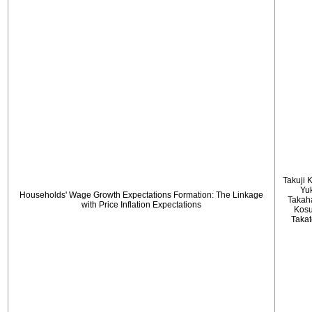
Takuji 
Yu
Households' Wage Growth Expectations Formation: The Linkage
Takah
with Price Inflation Expectations
Kos
Taka