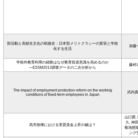
部活動と高校生文化の戦後史：日本型メリトクラシーの変容と学校
加藤
化する生活
学校外教育利用の経験はなぜ教育投資意識を高めるのか
藤村
―ESSM2013調査データの二次分析から
The impact of employment protection reform on the working
武内
conditions of fixed-term employees in Japan
山口茜,
久, 神
高市政権における実質賃金上昇の鍵は？
菊池慈陽
ング