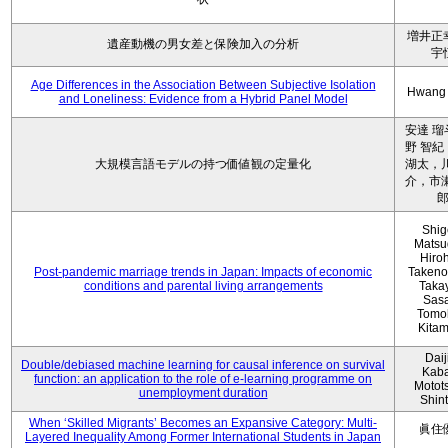
増井正
遺産動機の男女差と保険加入の分析
宇
Age Differences in the Association Between Subjective Isolation
Hwang
and Loneliness: Evidence from a Hybrid Panel Model
安達 瑠
野 智紀
大規模言語モデルの持つ価値観の定量化
湖太，川
介，市瀬
Shig
Matsu
Hiro
Post-pandemic marriage trends in Japan: Impacts of economic
Takeno
conditions and parental living arrangements
Taka
Sasa
Tomo
Kita
Daij
Double/debiased machine learning for causal inference on survival
Kaba
function: an application to the role of e-learning programme on
Motot
unemployment duration
Shin
When ‘Skilled Migrants’ Becomes an Expansive Category: Multi-
眞住
Layered Inequality Among Former International Students in Japan