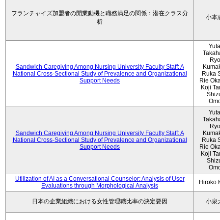
フランチャイズ加盟者の開業動機と職務満足の関係：潜在クラス分
小本
析
Yut
Takah
Ryo
Sandwich Caregiving Among Nursing University Faculty Staff: A
Kumak
National Cross-Sectional Study of Prevalence and Organizational
Ruka S
Support Needs
Rie Ok
Koji T
Shiz
Omo
Yut
Takah
Ryo
Sandwich Caregiving Among Nursing University Faculty Staff: A
Kumak
National Cross-Sectional Study of Prevalence and Organizational
Ruka S
Support Needs
Rie Ok
Koji T
Shiz
Omo
Utilization of AI as a Conversational Counselor: Analysis of User
Hiroko
Evaluations through Morphological Analysis
日本の企業組織における女性管理職比率の決定要因
小泉