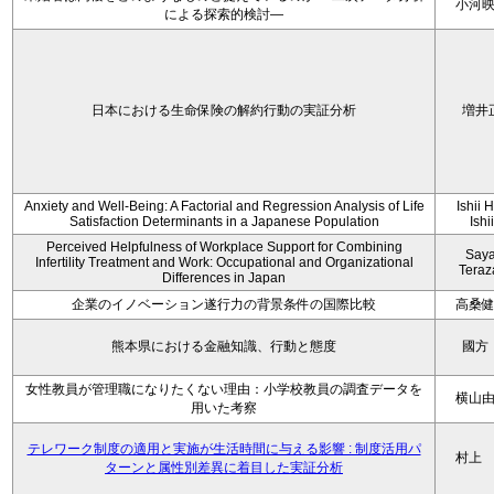
小河
による探索的検討—
日本における生命保険の解約行動の実証分析
増井
Anxiety and Well-Being: A Factorial and Regression Analysis of Life
Ishii 
Satisfaction Determinants in a Japanese Population
Ishi
Perceived Helpfulness of Workplace Support for Combining
Say
Infertility Treatment and Work: Occupational and Organizational
Tera
Differences in Japan
企業のイノベーション遂行力の背景条件の国際比較
高桑
熊本県における金融知識、行動と態度
國方
女性教員が管理職になりたくない理由：小学校教員の調査データを
横山
用いた考察
テレワーク制度の適用と実施が生活時間に与える影響 : 制度活用パ
村上
ターンと属性別差異に着目した実証分析