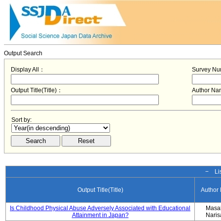
Output Search
Display All：
Survey N
Output Title(Title)：
Author N
Sort by:
− Lis
Output Title(Title)
Author
Is Childhood Physical Abuse Adversely Associated with Educational
Masa
Attainment in Japan?
Nari