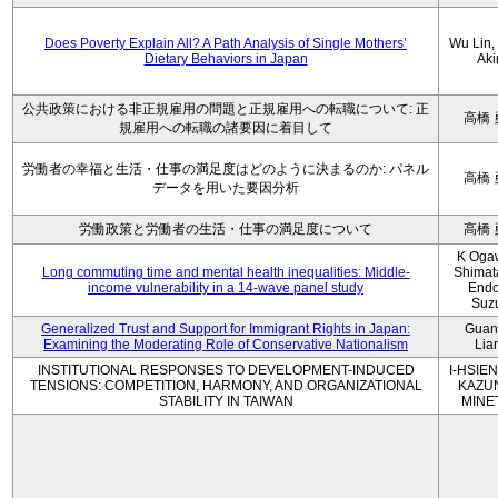
Does Poverty Explain All? A Path Analysis of Single Mothers’
Wu Lin, 
Dietary Behaviors in Japan
Aki
公共政策における非正規雇用の問題と正規雇用への転職について: 正
高橋 
規雇用への転職の諸要因に着目して
労働者の幸福と生活・仕事の満足度はどのように決まるのか: パネル
高橋 
データを用いた要因分析
労働政策と労働者の生活・仕事の満足度について
高橋 
K Oga
Long commuting time and mental health inequalities: Middle-
Shimat
income vulnerability in a 14-wave panel study
Endo
Suz
Generalized Trust and Support for Immigrant Rights in Japan:
Guan
Examining the Moderating Role of Conservative Nationalism
Lia
INSTITUTIONAL RESPONSES TO DEVELOPMENT-INDUCED
I-HSIEN
TENSIONS: COMPETITION, HARMONY, AND ORGANIZATIONAL
KAZU
STABILITY IN TAIWAN
MINE