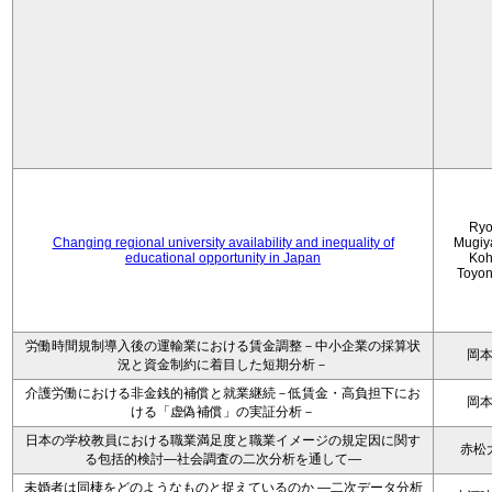
Ryo
Changing regional university availability and inequality of
Mugiy
educational opportunity in Japan
Koh
Toyo
労働時間規制導入後の運輸業における賃金調整－中小企業の採算状
岡
況と資金制約に着目した短期分析－
介護労働における非金銭的補償と就業継続－低賃金・高負担下にお
岡
ける「虚偽補償」の実証分析－
日本の学校教員における職業満足度と職業イメージの規定因に関す
赤松
る包括的検討―社会調査の二次分析を通して―
未婚者は同棲をどのようなものと捉えているのか —二次データ分析