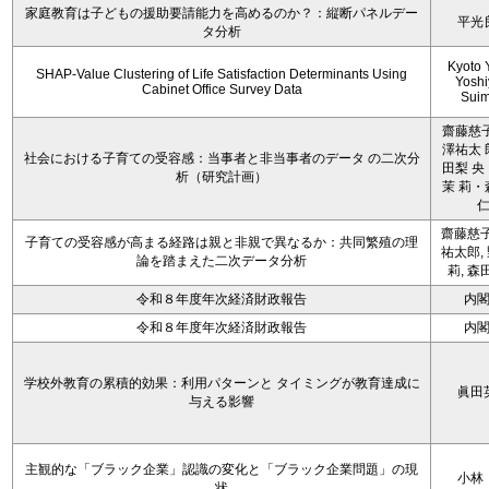
家庭教育は子どもの援助要請能力を高めるのか？：縦断パネルデー
平光
タ分析
Kyoto 
SHAP-Value Clustering of Life Satisfaction Determinants Using
Yoshi
Cabinet Office Survey Data
Sui
齋藤慈子
澤祐太 
社会における子育ての受容感：当事者と非当事者のデータ の二次分
田梨 央
析（研究計画）
茉 莉・
齋藤慈子
子育ての受容感が高まる経路は親と非親で異なるか：共同繁殖の理
祐太郎,
論を踏まえた二次データ分析
莉, 森
令和８年度年次経済財政報告
内
令和８年度年次経済財政報告
内
学校外教育の累積的効果：利用パターンと タイミングが教育達成に
眞田
与える影響
主観的な「ブラック企業」認識の変化と「ブラック企業問題」の現
小林
状