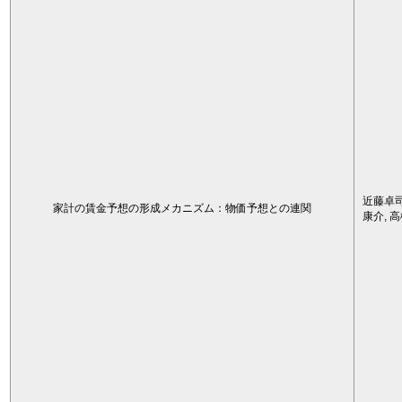
近藤卓司
家計の賃金予想の形成メカニズム：物価予想との連関
康介, 