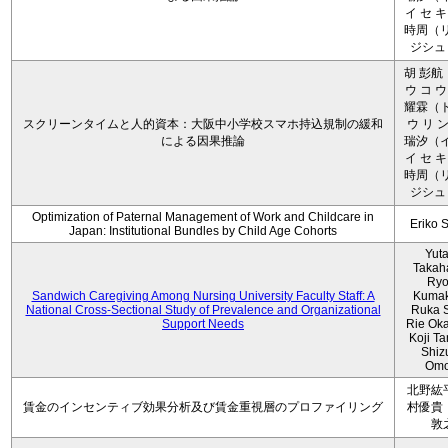
イ セ キ
時周（リ
ジシュ 
胡 彭航
ウ コ ウ
耀霖（ト
スクリーンタイムと人的資本：大阪中小学校スマホ持込規制の緩和
ウ リ ン
による因果推論
瑞汐（イ
イ セ キ
時周（リ
ジシュ 
Optimization of Paternal Management of Work and Childcare in
Eriko 
Japan: Institutional Bundles by Child Age Cohorts
Yut
Takah
Ryo
Sandwich Caregiving Among Nursing University Faculty Staff: A
Kumak
National Cross-Sectional Study of Prevalence and Organizational
Ruka S
Support Needs
Rie Ok
Koji T
Shiz
Omo
北野紘
賃金のインセンティブ効果分析及び賃金重視層のプロファイリング
村優貴
敦