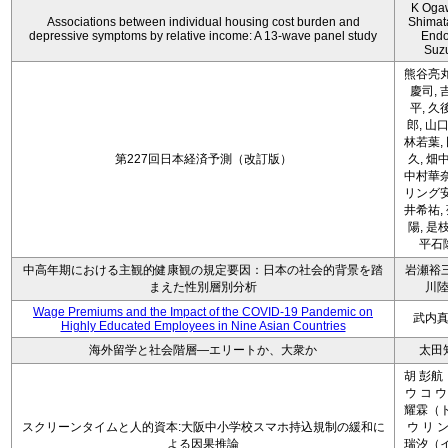
K Oga
Associations between individual housing cost burden and
Shimat
depressive symptoms by relative income: A 13-wave panel study
Endo
Suz
熊谷亮丸
慶司, 
平, 久
郎, 山口
林若葉,
第227回日本経済予測（改訂版）
久, 畑
中村華奈
リング安
井希祐,
陽, 是
平石
中高年期における主観的健康観の規定要因：日本の社会的背景を踏
岩瀬裕三
まえた性別層別分析
川
Wage Premiums and the Impact of the COVID‑19 Pandemic on
武内
Highly Educated Employees in Nine Asian Countries
海外留学と社会階層―エリートか、大衆か
太田
胡 彭航
ウ コ ウ
耀霖（ト
スクリーンタイムと人的資本:大阪中小学校スマホ持込規制の緩和に
ウ リ ン
よる因果推論
瑞汐（イ