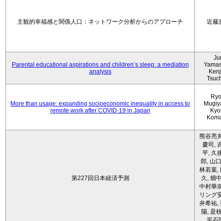
主観的幸福感と関係人口：ネットワーク分析からのアプローチ
近藤
Ju
Parental educational aspirations and children’s sleep: a mediation
Yamas
analysis
Kenji
Tsuc
Ryo
More than usage: expanding socioeconomic inequality in access to
Mugiy
remote work after COVID-19 in Japan
Kyo
Koma
熊谷亮丸
慶司, 
平, 久
郎, 山口
林若葉,
第227回日本経済予測
久, 畑
中村華奈
リング安
井希祐,
陽, 是
平石