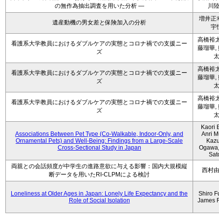
の無作為抽出調査を用いた分析 ―
川
増井正
遺産動機の男女差と保険加入の分析
宇
高橋裕太
看護系大学教員におけるダブルケアの実態とコロナ禍での支援ニー
藤瑠華,
ズ
高橋裕太
看護系大学教員におけるダブルケアの実態とコロナ禍での支援ニー
藤瑠華,
ズ
高橋裕太
看護系大学教員におけるダブルケアの実態とコロナ禍での支援ニー
藤瑠華,
ズ
Kaori 
Associations Between Pet Type (Co-Walkable, Indoor-Only, and
Anri M
Ornamental Pets) and Well-Being: Findings from a Large-Scale
Kaz
Cross-Sectional Study in Japan
Ogawa,
Sat
両親との会話頻度が中学生の進路意欲に与える影響：国内大規模縦
西村
断データを用いたRI-CLPMによる検討
Loneliness at Older Ages in Japan: Lonely Life Expectancy and the
Shiro F
Role of Social Isolation
James 