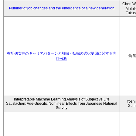
Chen W
Number of job changes and the emergence of a new generation
Motot
Fukus
有配偶女性のキャリアパターンと離職・転職の選択要因に関する実
聶 
証分析
Interpretable Machine Learning Analysis of Subjective Life
Yoshi
Satisfaction: Age-Specific Nonlinear Effects from Japanese National
Sui
Survey