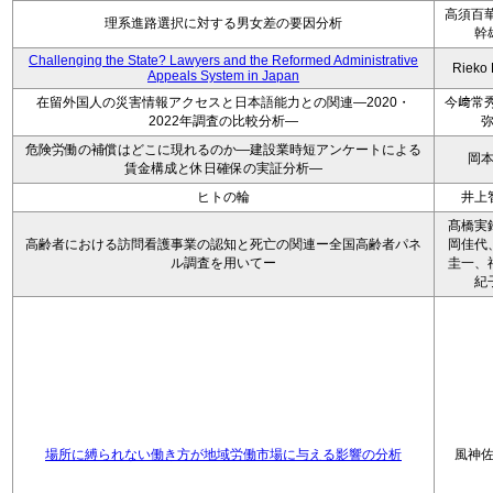
高須百華
理系進路選択に対する男女差の要因分析
幹
Challenging the State? Lawyers and the Reformed Administrative
Rieko
Appeals System in Japan
在留外国人の災害情報アクセスと日本語能力との関連―2020・
今﨑常秀
2022年調査の比較分析―
危険労働の補償はどこに現れるのか―建設業時短アンケートによる
岡
賃金構成と休日確保の実証分析―
ヒトの輪
井上
髙橋実
高齢者における訪問看護事業の認知と死亡の関連ー全国高齢者パネ
岡佳代
ル調査を用いてー
圭一、
紀
場所に縛られない働き方が地域労働市場に与える影響の分析
風神