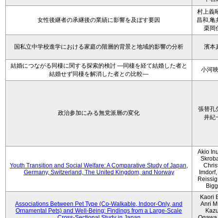
村上義昭
女性後継者の承継後の業績に影響を及ぼす要因
昌和,亀
栗岡
国私立中学校進学における家庭の階層的背景と地域的影響の分析
濱本
結婚につながる同棲に関する探索的検討 ―同棲を経て結婚した者と
小河
結婚せず同棲を解消した者との比較―
張替孔
政治参加にみる無党派層の変化
井紀
Akio Inu
Skrob
Youth Transition and Social Welfare: A Comparative Study of Japan,
Chris
Germany, Switzerland, The United Kingdom, and Norway
Imdorf, 
Reissig
Bigg
Kaori 
Associations Between Pet Type (Co-Walkable, Indoor-Only, and
Anri M
Ornamental Pets) and Well-Being: Findings from a Large-Scale
Kaz
Cross-Sectional Study in Japan
Ogawa,