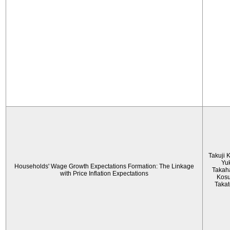
Takuji 
Yu
Households' Wage Growth Expectations Formation: The Linkage
Takah
with Price Inflation Expectations
Kos
Taka