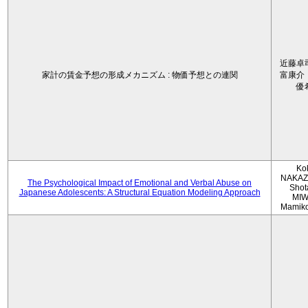
近藤卓
家計の賃金予想の形成メカニズム : 物価予想との連関
富康介
優
Ko
NAKAZ
The Psychological Impact of Emotional and Verbal Abuse on
Shot
Japanese Adolescents: A Structural Equation Modeling Approach
MIW
Mamik