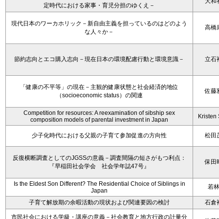
大和
定時代における家事・育児分担のゆくえ－
現代日本のワーカホリック－新自由主義を担っているのはどのよう
高橋
な人々か－
節約志向とエコ購入志向－現在日本の環境配慮行動と環境意識－
立石
「健康の不平等」の現在－主観的健康状態と社会経済的地位
佐藤
（socioeconomic status）の関連
Competition for resources: A reexamination of sibship sex
Kristen 
composition models of parental investment in Japan
少子化時代における父親の子育て参加促進の方向性
松田
反復横断調査としてのJGSSの意義－調査間隔の短さがもつ利点：
保田
『早稲田社会学会 社会学年誌47号』
Is the Eldest Son Different? The Residential Choice of Siblings in
若
Japan
子育て解放期の余暇活動の現状および関連要因の検討
石倉
市民社会における学級・講座の意義－社会教育と地方行政の計量分