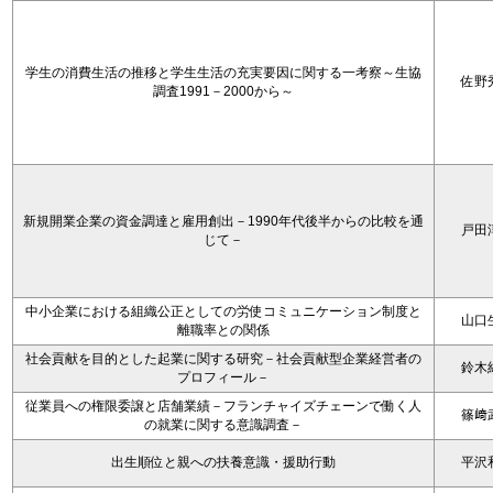
学生の消費生活の推移と学生生活の充実要因に関する一考察～生協
佐野
調査1991－2000から～
新規開業企業の資金調達と雇用創出－1990年代後半からの比較を通
戸田
じて－
中小企業における組織公正としての労使コミュニケーション制度と
山口
離職率との関係
社会貢献を目的とした起業に関する研究－社会貢献型企業経営者の
鈴木
プロフィール－
従業員への権限委譲と店舗業績－フランチャイズチェーンで働く人
篠﨑
の就業に関する意識調査－
出生順位と親への扶養意識・援助行動
平沢