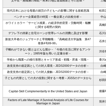
父不在・無職層の帰結－将来の地位達成格差とその意味－
三
現代日本における母親の就労の子どもへの影響に関する規範意識
松田
ベンチャー企業経営の特質－一般企業との比較分析－
中
ホワイトカラー「サービス残業」の経済学的背景－労働時間・報酬
高橋
に関する暗黙の契約
デフレ下の持家と住宅ローンが世帯レベルの消費に及ぼす影響
石川
新規大卒者のジョブサーチと早期離職：『高崎経済大学論集 第47
石井
巻第4号89-99』
子離れができない親とはどんな親か－「今後の生活に関するアンケ
渋谷
ート」1995年版を用いた定量分析－
学校から職業への移行形態とキャリア形成－初職・昇進・現職－
香川
政党支持の規定因としての対人環境－JEDS2000データの分析－
白
政党支持の規定因としての対人接触－JEDS2000データの分析－
白
子どもの代替としての犬の役割に関する一考察－JGSSのデータから
杉田
－
後藤
Capital-Skill Complementarity in the United States and Japan
Factors of Late Marriage: A Survival Analysis of Life Courses for
筒井
Marriage in Japan