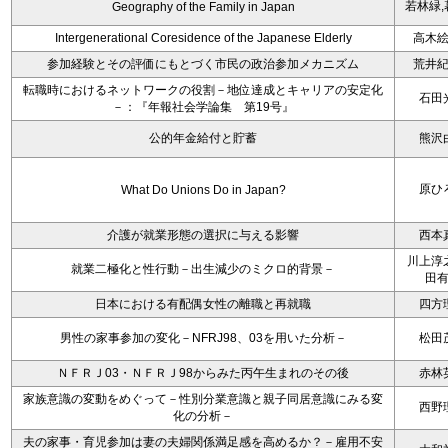
若林緑,
Geography of the Family in Japan
Intergenerational Coresidence of the Japanese Elderly
高木
参加経験とその評価にもとづく市民の政治参加メカニズム
荒井
転職時におけるネットワークの役割－地位達成とキャリアの安定化
石田
－：『年報社会学論集 第19号』
公的年金給付と貯蓄
熊沢
原ひ
What Do Unions Do in Japan?
介護が就業形態の選択に与える影響
西本
川上淳
就業二極化と性行動－出生減少のミクロ的背景－
田
日本における有配偶女性の離職と再就職
四方
男性の家事参加の変化－NFRJ98、03を用いた分析－
松田
ＮＦＲＪ03・ＮＦＲＪ98からみた丙午生まれのその後
赤林
家族意識の変動をめぐって－性別分業意識と親子同居意識にみる変
西野
化の分析－
夫の家事・育児参加は妻の夫婦関係満足感を高めるか？－雇用不安