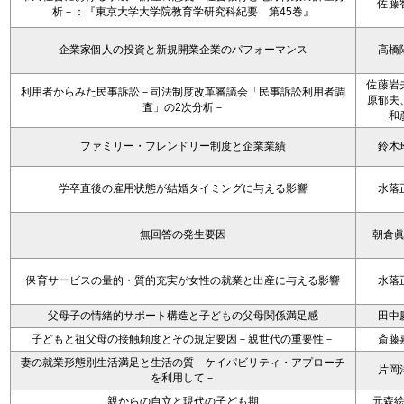
佐藤
析－：『東京大学大学院教育学研究科紀要 第45巻』
企業家個人の投資と新規開業企業のパフォーマンス
高橋
佐藤岩
利用者からみた民事訴訟－司法制度改革審議会「民事訴訟利用者調
原郁夫
査」の2次分析－
和
ファミリー・フレンドリー制度と企業業績
鈴木
学卒直後の雇用状態が結婚タイミングに与える影響
水落
無回答の発生要因
朝倉
保育サービスの量的・質的充実が女性の就業と出産に与える影響
水落
父母子の情緒的サポート構造と子どもの父母関係満足感
田中
子どもと祖父母の接触頻度とその規定要因－親世代の重要性－
斎藤
妻の就業形態別生活満足と生活の質－ケイパビリティ・アプローチ
片岡
を利用して－
親からの自立と現代の子ども期
元森