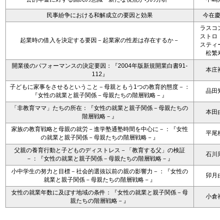
民事紛争における和解成立の要因と効果
今在
ラスコ
ストロ
起業時の借入を決定する要因－起業家の性差は存在するか－
スティ
松繁
開業後のパフォーマンスの決定要因：『2004年版新規開業白書91-
本庄
112』
子どもに家事をさせるということ－母親ともう1つの教育的態度－：
品田
『女性の就業と親子関係－母親たちの階層戦略－』
「非教育ママ」たちの所在：『女性の就業と親子関係－母親たちの
本田
階層戦略－』
家族の教育戦略と母親の就労－進学塾通塾時間を中心に－：『女性
平尾
の就業と親子関係－母親たちの階層戦略－』
父親の養育行動と子どものディストレス－「教育する父」の検証
石川
－：『女性の就業と親子関係－母親たちの階層戦略－』
小中学生の努力と目標－社会的選抜以前の親の影響力－：『女性の
卯月
就業と親子関係－母親たちの階層戦略－』
女性の就業年数に及ぼす地域の条件：『女性の就業と親子関係－母
小倉
親たちの階層戦略－』