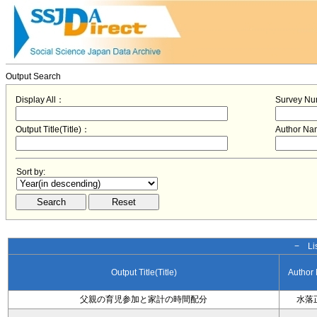
Output Search
Display All：
Survey N
Output Title(Title)：
Author N
Sort by:
− Lis
Output Title(Title)
Author
父親の育児参加と家計の時間配分
水落