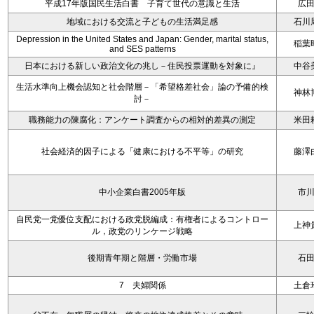
平成17年版国民生活白書 子育て世代の意識と生活
広
地域における交流と子どもの生活満足感
石川
Depression in the United States and Japan: Gender, marital status,
稲葉
and SES patterns
日本における新しい政治文化の兆し－住民投票運動を対象に』
中谷
生活水準向上機会認知と社会階層－「希望格差社会」論の予備的検
神林
討－
職務能力の陳腐化：アンケート調査からの相対的差異の測定
米田
社会経済的因子による「健康における不平等」の研究
藤澤
中小企業白書2005年版
市
自民党一党優位支配における政党脱編成：有権者によるコントロー
上神
ル，政党のリンケージ戦略
後期青年期と階層・労働市場
石
7 夫婦関係
土倉