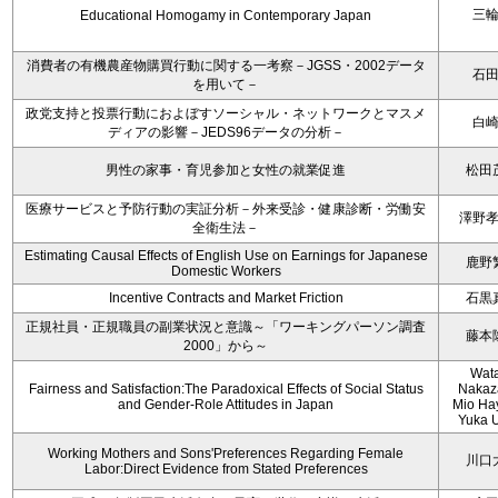
三
Educational Homogamy in Contemporary Japan
消費者の有機農産物購買行動に関する一考察－JGSS・2002データ
石
を用いて－
政党支持と投票行動におよぼすソーシャル・ネットワークとマスメ
白
ディアの影響－JEDS96データの分析－
男性の家事・育児参加と女性の就業促進
松田
医療サービスと予防行動の実証分析－外来受診・健康診断・労働安
澤野
全衛生法－
Estimating Causal Effects of English Use on Earnings for Japanese
鹿野
Domestic Workers
Incentive Contracts and Market Friction
石黒
正規社員・正規職員の副業状況と意識～「ワーキングパーソン調査
藤本
2000」から～
Wat
Fairness and Satisfaction:The Paradoxical Effects of Social Status
Nakaz
and Gender-Role Attitudes in Japan
Mio Ha
Yuka 
Working Mothers and Sons'Preferences Regarding Female
川口
Labor:Direct Evidence from Stated Preferences