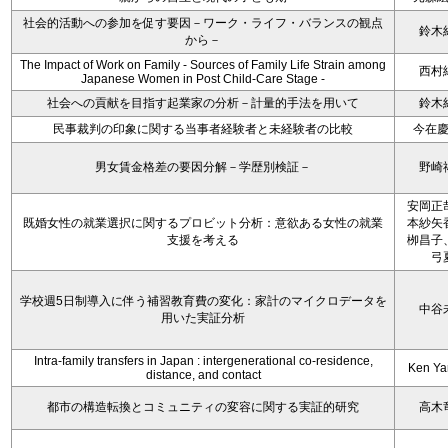
社会的活動への参加を促す要因－ワーク・ライフ・バランスの観点
鈴木
から－
The Impact of Work on Family - Sources of Family Life Strain among
西村
Japanese Women in Post Child-Care Stage -
社会への貢献を目指す起業家の分析－計量的手法を用いて
鈴木
民事裁判の印象に関する当事者経験者と未経験者の比較
今在
男女賃金格差の要因分解－学歴別検証－
野崎
安岡正
既婚女性の就業選択に関するプロビット分析：意欲ある女性の就業
本紗矢
支援を考える
栁昌子
弓
学校週5日制導入に伴う補習教育費の変化：家計のマイクロデータを
中谷
用いた実証分析
Intra-family transfers in Japan : intergenerational co-residence,
Ken Y
distance, and contact
都市の構造転換とコミュニティの変容に関する実証的研究
高木