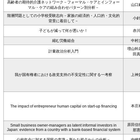
高齢者の期待的介護ネットワーク－フォーマル・ケアとインフォー
山口
マル・ケアの組み合わせパターン別分析－
階層問題としての小学校受験志向－家族の経済的・人口的・文化的
小
背景に着目して－
子どもが減って何が悪いか！
赤
縮む労働組合
中村
増山幹
計量政治分析入門
田
我が国有権者における政党支持の不安定性に関する一考察
上神
本庄
The impact of entrepreneur human capital on start-up financing
原田信
Small business owner-managers as latent informal investors in
Japan: evidence from a country with a bank-based financial system
那
公的年金に対する国民の意識－新たな視点からの分析－
中嶋