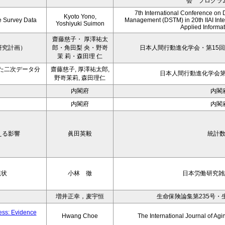
会 プログラ
7th International Conference on 
Kyoto Yono,
ce Survey Data
Management (DSTM) in 20th IIAI Int
Yoshiyuki Suimon
Applied Informati
齋藤慈子・ 厚澤祐太
研究計画）
郎・角田梨 央・野嵜
日本人間行動進化学会・第15回
茉 莉・森田理 仁
た二次データ分
齋藤慈子, 厚澤祐太郎,
日本人間行動進化学会第1
野嵜茉莉, 森田理仁
内閣府
内閣
内閣府
内閣
える影響
眞田英毅
統計
現状
小林 徹
日本労働研究雑誌
増井正幸，麦宇恒
生命保険論集第235号・
ness: Evidence
Hwang Choe
The International Journal of 