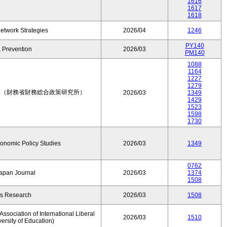
1616
1617
1618
etwork Strategies
2026/04
1246
PY140
 Prevention
2026/03
PM140
1088
1164
1227
1279
集（財務省財務総合政策研究所）
2026/03
1349
1429
1523
1598
1730
conomic Policy Studies
2026/03
1349
0762
Japan Journal
2026/03
1374
1508
rs Research
2026/03
1508
ssociation of International Liberal
2026/03
1510
versity of Education)