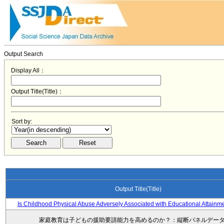
Output Search
Display All：
Output Title(Title)：
Sort by:
Output Title(Title)
Is Childhood Physical Abuse Adversely Associated with Educational Attainm
家庭教育は子どもの援助要請能力を高めるのか？：縦断パネルデー