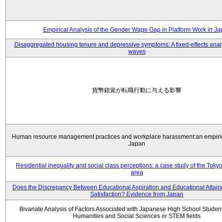
Empirical Analysis of the Gender Wage Gap in Platform Work in J
Disaggregated housing tenure and depressive symptoms: A fixed-effects anal
waves
貨幣錯覚が転職行動に与える影響
Human resource management practices and workplace harassment:an empiric
Japan
Residential inequality and social class perceptions: a case study of the Toky
area
Does the Discrepancy Between Educational Aspiration and Educational Attainm
Satisfaction? Evidence from Japan
Bivariate Analysis of Factors Associated with Japanese High School Student
Humanities and Social Sciences or STEM fields