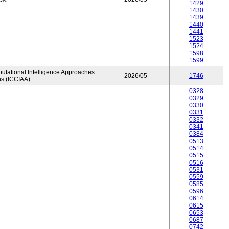
1429
1430
1439
1440
1441
1523
1524
1598
1599
utational Intelligence Approaches
2026/05
1746
ns (ICCIAA)
0328
0329
0330
0331
0332
0341
0384
0513
0514
0515
0516
0531
0559
0585
0596
0614
0615
0653
0687
0742