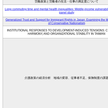
労働政策と労働者の生活・仕事の満足度について
Long commuting time and mental health inequalities: Middle-income vulnerabil
panel study
Generalized Trust and Support for Immigrant Rights in Japan: Examining the 
of Conservative Nationalism
INSTITUTIONAL RESPONSES TO DEVELOPMENT-INDUCED TENSIONS: C
HARMONY, AND ORGANIZATIONAL STABILITY IN TAIWAN
介護政策の経済分析 地域の変容、従事者不足、保険制度の課