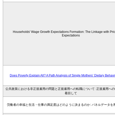
Households' Wage Growth Expectations Formation: The Linkage with Price
Expectations
Does Poverty Explain All? A Path Analysis of Single Mothers’ Dietary Behav
公共政策における非正規雇用の問題と正規雇用への転職について: 正規雇用へ
着目して
労働者の幸福と生活・仕事の満足度はどのように決まるのか: パネルデータを