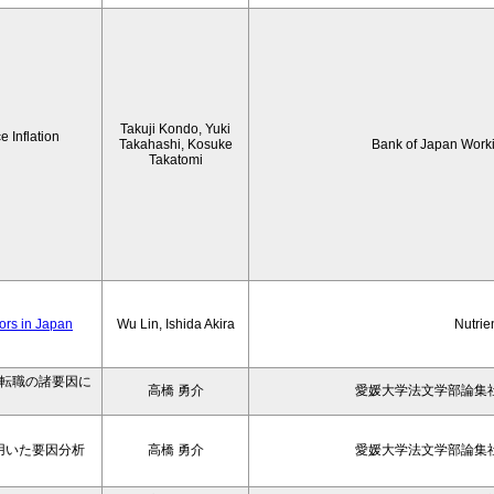
Takuji Kondo, Yuki
 Inflation
Takahashi, Kosuke
Bank of Japan Work
Takatomi
iors in Japan
Wu Lin, Ishida Akira
Nutrie
の転職の諸要因に
高橋 勇介
愛媛大学法文学部論集社
用いた要因分析
高橋 勇介
愛媛大学法文学部論集社