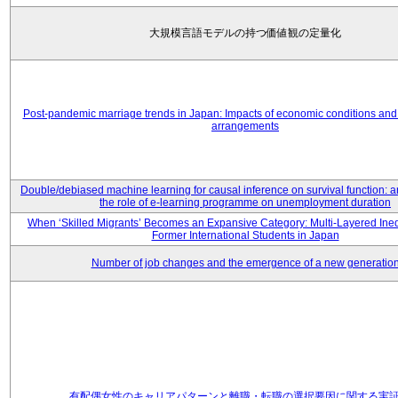
大規模言語モデルの持つ価値観の定量化
Post-pandemic marriage trends in Japan: Impacts of economic conditions and 
arrangements
Double/debiased machine learning for causal inference on survival function: an
the role of e-learning programme on unemployment duration
When ‘Skilled Migrants’ Becomes an Expansive Category: Multi-Layered Ine
Former International Students in Japan
Number of job changes and the emergence of a new generatio
有配偶女性のキャリアパターンと離職・転職の選択要因に関する実