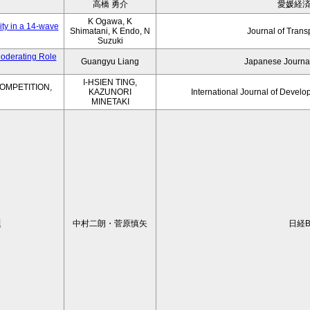
高橋 勇介
愛媛経
K Ogawa, K
ity in a 14-wave
Shimatani, K Endo, N
Journal of Trans
Suzuki
Moderating Role
Guangyu Liang
Japanese Journal
I-HSIEN TING,
OMPETITION,
KAZUNORI
International Journal of Develo
MINETAKI
題
中村二朗・菅原慎矢
日経B