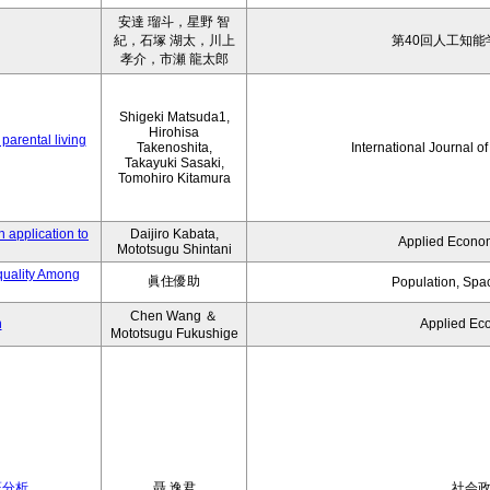
安達 瑠斗，星野 智
紀，石塚 湖太，川上
第40回人工知能
孝介，市瀬 龍太郎
Shigeki Matsuda1,
Hirohisa
parental living
Takenoshita,
International Journal o
Takayuki Sasaki,
Tomohiro Kitamura
 application to
Daijiro Kabata,
Applied Econom
Mototsugu Shintani
quality Among
眞住優助
Population, Spa
Chen Wang ＆
n
Applied Ec
Mototsugu Fukushige
証分析
聶 逸君
社会