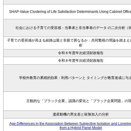
SHAP-Value Clustering of Life Satisfaction Determinants Using Cabinet Offi
社会における子育ての受容感：当事者と非当事者のデータ の二次分析（
子育ての受容感が高まる経路は親と非親で異なるか：共同繁殖の理論を踏まえ
析
令和８年度年次経済財政報告
令和８年度年次経済財政報告
学校外教育の累積的効果：利用パターンと タイミングが教育達成に与
主観的な「ブラック企業」認識の変化と「ブラック企業問題」の
遺産動機の男女差と保険加入の分析
Age Differences in the Association Between Subjective Isolation and Loneli
from a Hybrid Panel Model