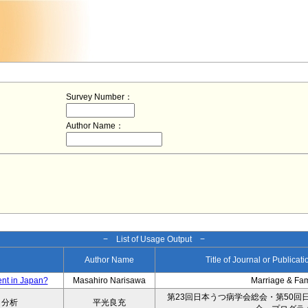
Survey Number：
Author Name：
− List of Usage Output −
Author Name
Title of Journal or Publicat
ent in Japan?
Masahiro Narisawa
Marriage & Fa
第23回日本うつ病学会総会・第50回
タ分析
平光良充