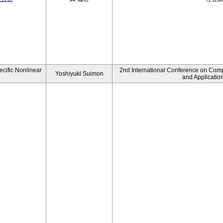
ecific Nonlinear
2nd International Conference on Comp
Yoshiyuki Suimon
and Applicatio