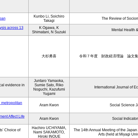
Kunbo Li, Soichiro
apan
The Review of Socion
Takagi
ysis across 13
K Ogawa, K
Mental Health &
Shimatani, N Suzuki
大杉勇喜
令和７年度 財政経済理論 論文
Juntaro Yamaoka,
al evidence in
Sumie Sato, Riko
International Journal of E
Noguchi, Kazufumi
Yugami
o metropolitan
Aram Kwon
Social Science 
ent Affect Life
Aram Kwon
Social Indicato
Hachiro UCHIYAMA,
s’ Choice of
The 14th Annual Meeting of the Japan A
Nami SAKAMOTO,
Arts (held at Miyagi Uni
Hiroki INOUE