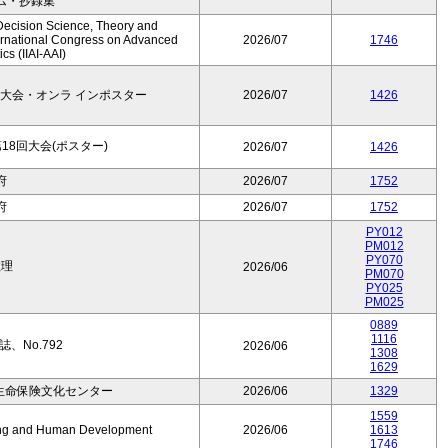
ム・抄録集
Decision Science, Theory and
ernational Congress on Advanced
2026/07
1746
cs (IIAI-AAI)
大会・オンラ インポスター
2026/07
1426
8回大会(ポスター)
2026/07
1426
府
2026/07
1752
府
2026/07
1752
PY012
PM012
PY070
数理
2026/06
PM070
PY025
PM025
0889
1116
、No.792
2026/06
1308
1629
生命保険文化センター
2026/06
1329
1559
Aging and Human Development
2026/06
1613
1746