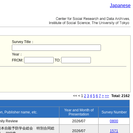
Japanese
Survey Title：
Year：
FROM:
TO:
<<
<
1
2
3
4
5
6
7
>
>>
Total: 2162
Year and Month of
ion, Publisher name, etc.
Survey Number
Presentation
mily Review
2026/07
0800
日本自殺予防学会総会 特別合同総
2026/07
1571