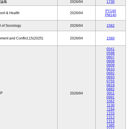
済論集
2026/04
1730
PY140
port & Health
2026/04
PM140
 of Sociology
2026/04
1582
pment and Conflict,15(2025)
2026/04
1560
0541
0598
0607
0608
0609
0610
0692
0693
0755
0818
0882
P
2026/04
0911
0991
1062
1130
1184
1233
1312
1313
1385