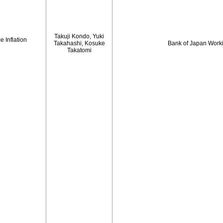
Takuji Kondo, Yuki
 Inflation
Takahashi, Kosuke
Bank of Japan Work
Takatomi