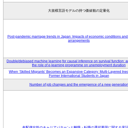
大規模言語モデルの持つ価値観の定量化
Post-pandemic marriage trends in Japan: Impacts of economic conditions and 
arrangements
Double/debiased machine learning for causal inference on survival function: an
the role of e-learning programme on unemployment duration
When ‘Skilled Migrants’ Becomes an Expansive Category: Multi-Layered Ine
Former International Students in Japan
Number of job changes and the emergence of a new generatio
有配偶女性のキャリアパターンと離職・転職の選択要因に関する実