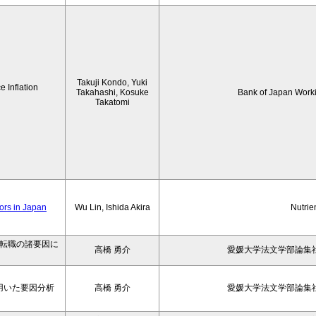
Takuji Kondo, Yuki
 Inflation
Takahashi, Kosuke
Bank of Japan Work
Takatomi
iors in Japan
Wu Lin, Ishida Akira
Nutrie
の転職の諸要因に
高橋 勇介
愛媛大学法文学部論集社
用いた要因分析
高橋 勇介
愛媛大学法文学部論集社