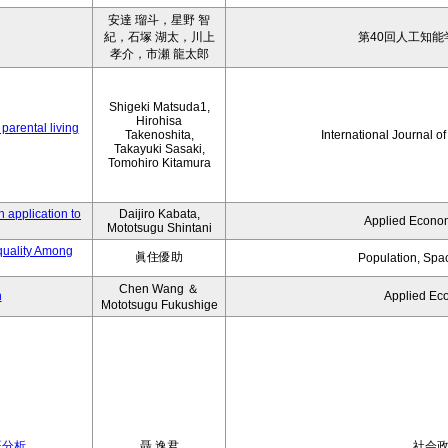
安達 瑠斗，星野 智
紀，石塚 湖太，川上
第40回人工知能
孝介，市瀬 龍太郎
Shigeki Matsuda1,
Hirohisa
parental living
Takenoshita,
International Journal o
Takayuki Sasaki,
Tomohiro Kitamura
 application to
Daijiro Kabata,
Applied Econom
Mototsugu Shintani
quality Among
眞住優助
Population, Spa
Chen Wang ＆
n
Applied Ec
Mototsugu Fukushige
証分析
聶 逸君
社会