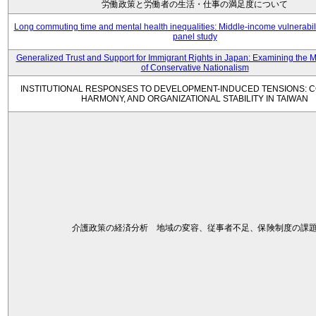
労働政策と労働者の生活・仕事の満足度について
Long commuting time and mental health inequalities: Middle-income vulnerabil
panel study
Generalized Trust and Support for Immigrant Rights in Japan: Examining the 
of Conservative Nationalism
INSTITUTIONAL RESPONSES TO DEVELOPMENT-INDUCED TENSIONS: C
HARMONY, AND ORGANIZATIONAL STABILITY IN TAIWAN
介護政策の経済分析 地域の変容、従事者不足、保険制度の課