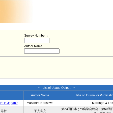
Survey Number：
Author Name：
− List of Usage Output −
Author Name
Title of Journal or Publicat
ent in Japan?
Masahiro Narisawa
Marriage & Fa
第23回日本うつ病学会総会・第50回
タ分析
平光良充