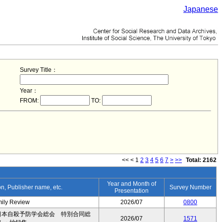
Japanese
Survey Title：
Year：
FROM:
TO:
<<
<
1
2
3
4
5
6
7
>
>>
Total: 2162
Year and Month of
ion, Publisher name, etc.
Survey Number
Presentation
mily Review
2026/07
0800
日本自殺予防学会総会 特別合同総
2026/07
1571