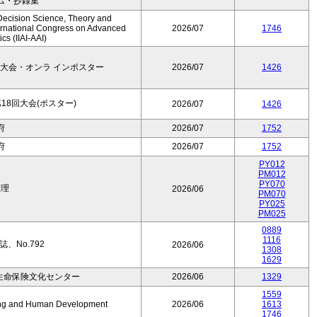
ム・抄録集
Decision Science, Theory and
ernational Congress on Advanced
2026/07
1746
cs (IIAI-AAI)
大会・オンラ インポスター
2026/07
1426
8回大会(ポスター)
2026/07
1426
府
2026/07
1752
府
2026/07
1752
PY012
PM012
PY070
数理
2026/06
PM070
PY025
PM025
0889
1116
、No.792
2026/06
1308
1629
生命保険文化センター
2026/06
1329
1559
Aging and Human Development
2026/06
1613
1746