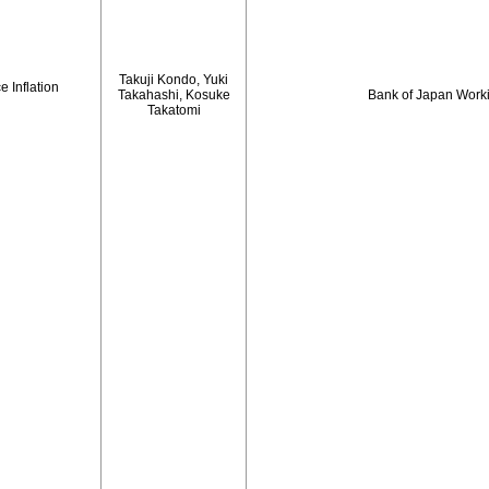
Takuji Kondo, Yuki
 Inflation
Takahashi, Kosuke
Bank of Japan Work
Takatomi