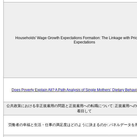
Households' Wage Growth Expectations Formation: The Linkage with Price
Expectations
Does Poverty Explain All? A Path Analysis of Single Mothers’ Dietary Behav
公共政策における非正規雇用の問題と正規雇用への転職について: 正規雇用へ
着目して
労働者の幸福と生活・仕事の満足度はどのように決まるのか: パネルデータを