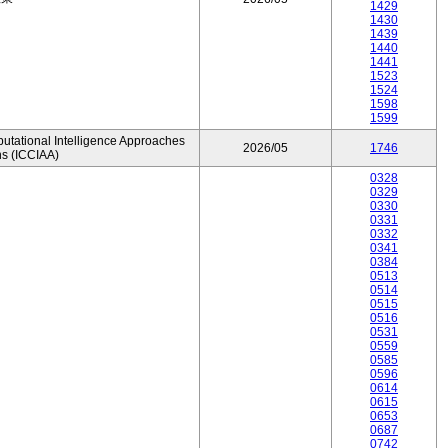
1429
1430
1439
1440
1441
1523
1524
1598
1599
utational Intelligence Approaches
2026/05
1746
ns (ICCIAA)
0328
0329
0330
0331
0332
0341
0384
0513
0514
0515
0516
0531
0559
0585
0596
0614
0615
0653
0687
0742