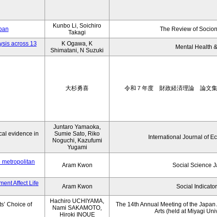
Kunbo Li, Soichiro
apan
The Review of Socion
Takagi
ysis across 13
K Ogawa, K
Mental Health &
Shimatani, N Suzuki
大杉勇喜
令和７年度 財政経済理論 論文
Juntaro Yamaoka,
al evidence in
Sumie Sato, Riko
International Journal of E
Noguchi, Kazufumi
Yugami
o metropolitan
Aram Kwon
Social Science 
ent Affect Life
Aram Kwon
Social Indicato
Hachiro UCHIYAMA,
s’ Choice of
The 14th Annual Meeting of the Japan A
Nami SAKAMOTO,
Arts (held at Miyagi Uni
Hiroki INOUE