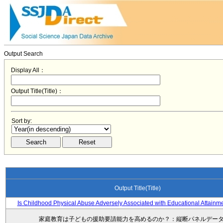
Output Search
Display All：
Output Title(Title)：
Sort by:
Output Title(Title)
Is Childhood Physical Abuse Adversely Associated with Educational Attainm
家庭教育は子どもの援助要請能力を高めるのか？：縦断パネルデー