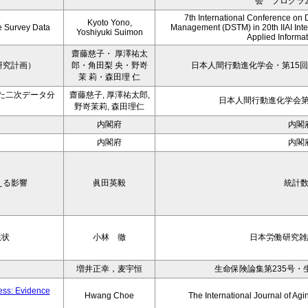
会 プログラ
7th International Conference on 
Kyoto Yono,
ce Survey Data
Management (DSTM) in 20th IIAI Int
Yoshiyuki Suimon
Applied Informati
齋藤慈子・ 厚澤祐太
研究計画）
郎・角田梨 央・野嵜
日本人間行動進化学会・第15回
茉 莉・森田理 仁
た二次データ分
齋藤慈子, 厚澤祐太郎,
日本人間行動進化学会第1
野嵜茉莉, 森田理仁
内閣府
内閣
内閣府
内閣
える影響
眞田英毅
統計
現状
小林 徹
日本労働研究雑誌
増井正幸，麦宇恒
生命保険論集第235号・
ness: Evidence
Hwang Choe
The International Journal of 