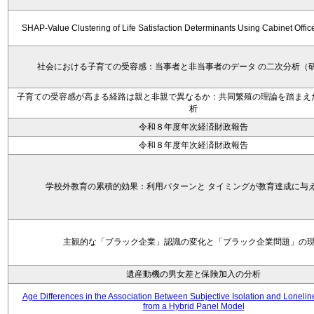
SHAP-Value Clustering of Life Satisfaction Determinants Using Cabinet Offi
社会における子育ての受容感：当事者と非当事者のデータ の二次分析（
子育ての受容感が高まる経路は親と非親で異なるか：共同繁殖の理論を踏まえ
析
令和８年度年次経済財政報告
令和８年度年次経済財政報告
学校外教育の累積的効果：利用パターンと タイミングが教育達成に与
主観的な「ブラック企業」認識の変化と「ブラック企業問題」の
遺産動機の男女差と保険加入の分析
Age Differences in the Association Between Subjective Isolation and Loneli
from a Hybrid Panel Model