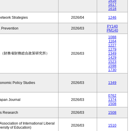
1616
1617
1618
etwork Strategies
2026/04
1246
PY140
 Prevention
2026/03
PM140
1088
1164
1227
1279
集（財務省財務総合政策研究所）
2026/03
1349
1429
1523
1598
1730
conomic Policy Studies
2026/03
1349
0762
Japan Journal
2026/03
1374
1508
rs Research
2026/03
1508
ssociation of International Liberal
2026/03
1510
versity of Education)