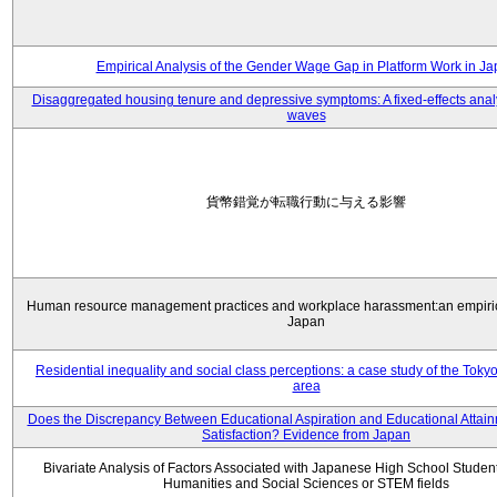
Empirical Analysis of the Gender Wage Gap in Platform Work in J
Disaggregated housing tenure and depressive symptoms: A fixed-effects anal
waves
貨幣錯覚が転職行動に与える影響
Human resource management practices and workplace harassment:an empiric
Japan
Residential inequality and social class perceptions: a case study of the Toky
area
Does the Discrepancy Between Educational Aspiration and Educational Attainm
Satisfaction? Evidence from Japan
Bivariate Analysis of Factors Associated with Japanese High School Student
Humanities and Social Sciences or STEM fields