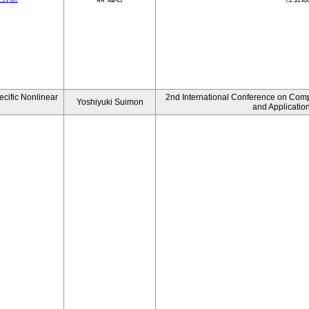
ecific Nonlinear
2nd International Conference on Comp
Yoshiyuki Suimon
and Applicatio