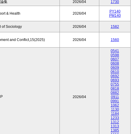
済論集
2026/04
1730
PY140
port & Health
2026/04
PM140
 of Sociology
2026/04
1582
pment and Conflict,15(2025)
2026/04
1560
0541
0598
0607
0608
0609
0610
0692
0693
0755
0818
0882
P
2026/04
0911
0991
1062
1130
1184
1233
1312
1313
1385