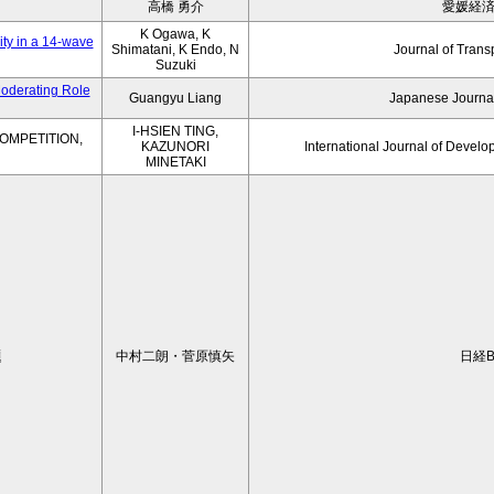
高橋 勇介
愛媛経
K Ogawa, K
ity in a 14-wave
Shimatani, K Endo, N
Journal of Trans
Suzuki
Moderating Role
Guangyu Liang
Japanese Journal
I-HSIEN TING,
OMPETITION,
KAZUNORI
International Journal of Develo
MINETAKI
題
中村二朗・菅原慎矢
日経B