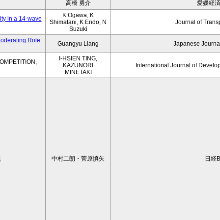
高橋 勇介
愛媛経
K Ogawa, K
ity in a 14-wave
Shimatani, K Endo, N
Journal of Trans
Suzuki
Moderating Role
Guangyu Liang
Japanese Journal
I-HSIEN TING,
OMPETITION,
KAZUNORI
International Journal of Develo
MINETAKI
題
中村二朗・菅原慎矢
日経B