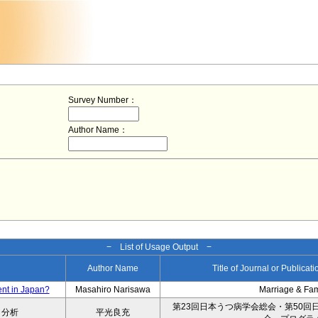
Survey Number：
Author Name：
− List of Usage Output −
Author Name
Title of Journal or Publicat
ent in Japan?
Masahiro Narisawa
Marriage & Fa
第23回日本うつ病学会総会・第50回
タ分析
平光良充