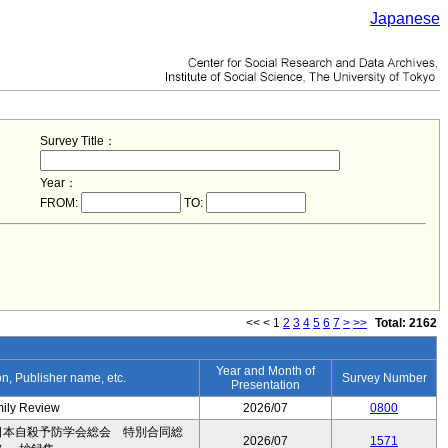
Japanese
Survey Title：
Year：
FROM:
TO:
<<
<
1
2
3
4
5
6
7
>
>>
Total: 2162
Year and Month of
ion, Publisher name, etc.
Survey Number
Presentation
mily Review
2026/07
0800
日本自殺予防学会総会 特別合同総
2026/07
1571