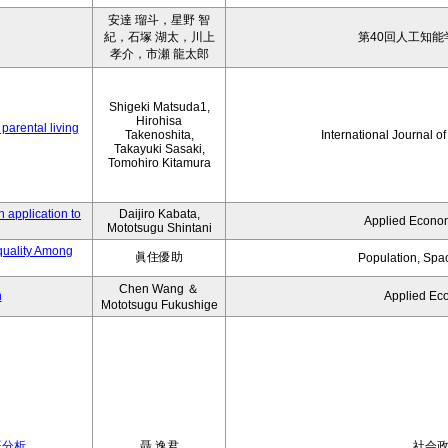
安達 瑠斗，星野 智
紀，石塚 湖太，川上
第40回人工知能
孝介，市瀬 龍太郎
Shigeki Matsuda1,
Hirohisa
parental living
Takenoshita,
International Journal o
Takayuki Sasaki,
Tomohiro Kitamura
 application to
Daijiro Kabata,
Applied Econom
Mototsugu Shintani
quality Among
眞住優助
Population, Spa
Chen Wang ＆
n
Applied Ec
Mototsugu Fukushige
証分析
聶 逸君
社会