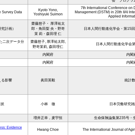
会 プログラ
7th International Conference on 
Kyoto Yono,
ce Survey Data
Management (DSTM) in 20th IIAI Int
Yoshiyuki Suimon
Applied Informati
齋藤慈子・ 厚澤祐太
研究計画）
郎・角田梨 央・野嵜
日本人間行動進化学会・第15回
茉 莉・森田理 仁
た二次データ分
齋藤慈子, 厚澤祐太郎,
日本人間行動進化学会第1
野嵜茉莉, 森田理仁
内閣府
内閣
内閣府
内閣
える影響
眞田英毅
統計
現状
小林 徹
日本労働研究雑誌
増井正幸，麦宇恒
生命保険論集第235号・
ness: Evidence
Hwang Choe
The International Journal of 