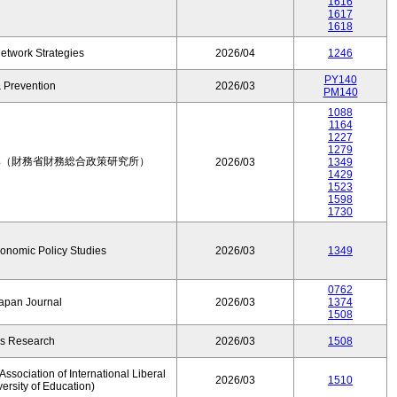
1616
1617
1618
etwork Strategies
2026/04
1246
PY140
 Prevention
2026/03
PM140
1088
1164
1227
1279
集（財務省財務総合政策研究所）
2026/03
1349
1429
1523
1598
1730
conomic Policy Studies
2026/03
1349
0762
Japan Journal
2026/03
1374
1508
rs Research
2026/03
1508
ssociation of International Liberal
2026/03
1510
versity of Education)