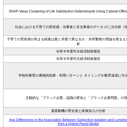
SHAP-Value Clustering of Life Satisfaction Determinants Using Cabinet Offi
社会における子育ての受容感：当事者と非当事者のデータ の二次分析（
子育ての受容感が高まる経路は親と非親で異なるか：共同繁殖の理論を踏まえ
析
令和８年度年次経済財政報告
令和８年度年次経済財政報告
学校外教育の累積的効果：利用パターンと タイミングが教育達成に与
主観的な「ブラック企業」認識の変化と「ブラック企業問題」の
遺産動機の男女差と保険加入の分析
Age Differences in the Association Between Subjective Isolation and Loneli
from a Hybrid Panel Model