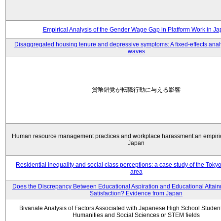
Empirical Analysis of the Gender Wage Gap in Platform Work in J
Disaggregated housing tenure and depressive symptoms: A fixed-effects anal
waves
貨幣錯覚が転職行動に与える影響
Human resource management practices and workplace harassment:an empiric
Japan
Residential inequality and social class perceptions: a case study of the Toky
area
Does the Discrepancy Between Educational Aspiration and Educational Attainm
Satisfaction? Evidence from Japan
Bivariate Analysis of Factors Associated with Japanese High School Student
Humanities and Social Sciences or STEM fields