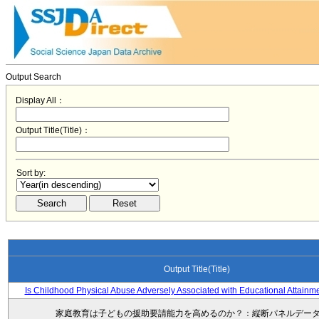
Output Search
Display All：
Output Title(Title)：
Sort by:
Output Title(Title)
Is Childhood Physical Abuse Adversely Associated with Educational Attainm
家庭教育は子どもの援助要請能力を高めるのか？：縦断パネルデー