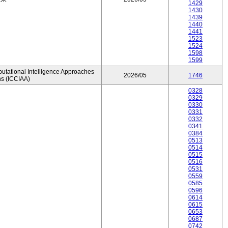
1429
1430
1439
1440
1441
1523
1524
1598
1599
utational Intelligence Approaches
2026/05
1746
ns (ICCIAA)
0328
0329
0330
0331
0332
0341
0384
0513
0514
0515
0516
0531
0559
0585
0596
0614
0615
0653
0687
0742