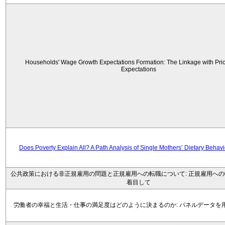
Households' Wage Growth Expectations Formation: The Linkage with Price
Expectations
Does Poverty Explain All? A Path Analysis of Single Mothers’ Dietary Behav
公共政策における非正規雇用の問題と正規雇用への転職について: 正規雇用へ
着目して
労働者の幸福と生活・仕事の満足度はどのように決まるのか: パネルデータを