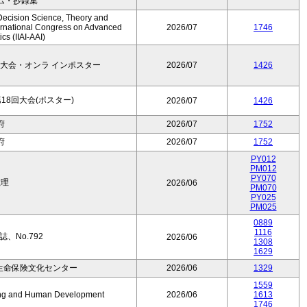
ム・抄録集
Decision Science, Theory and
ernational Congress on Advanced
2026/07
1746
cs (IIAI-AAI)
大会・オンラ インポスター
2026/07
1426
8回大会(ポスター)
2026/07
1426
府
2026/07
1752
府
2026/07
1752
PY012
PM012
PY070
数理
2026/06
PM070
PY025
PM025
0889
1116
、No.792
2026/06
1308
1629
生命保険文化センター
2026/06
1329
1559
Aging and Human Development
2026/06
1613
1746