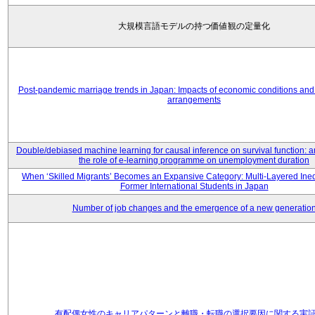
大規模言語モデルの持つ価値観の定量化
Post-pandemic marriage trends in Japan: Impacts of economic conditions and 
arrangements
Double/debiased machine learning for causal inference on survival function: an
the role of e-learning programme on unemployment duration
When ‘Skilled Migrants’ Becomes an Expansive Category: Multi-Layered Ine
Former International Students in Japan
Number of job changes and the emergence of a new generatio
有配偶女性のキャリアパターンと離職・転職の選択要因に関する実