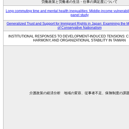
労働政策と労働者の生活・仕事の満足度について
Long commuting time and mental health inequalities: Middle-income vulnerabil
panel study
Generalized Trust and Support for Immigrant Rights in Japan: Examining the 
of Conservative Nationalism
INSTITUTIONAL RESPONSES TO DEVELOPMENT-INDUCED TENSIONS: C
HARMONY, AND ORGANIZATIONAL STABILITY IN TAIWAN
介護政策の経済分析 地域の変容、従事者不足、保険制度の課