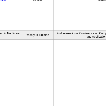
ecific Nonlinear
2nd International Conference on Comp
Yoshiyuki Suimon
and Applicatio