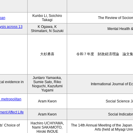
Kunbo Li, Soichiro
apan
The Review of Socion
Takagi
ysis across 13
K Ogawa, K
Mental Health &
Shimatani, N Suzuki
大杉勇喜
令和７年度 財政経済理論 論文
Juntaro Yamaoka,
al evidence in
Sumie Sato, Riko
International Journal of E
Noguchi, Kazufumi
Yugami
o metropolitan
Aram Kwon
Social Science 
ent Affect Life
Aram Kwon
Social Indicato
Hachiro UCHIYAMA,
s’ Choice of
The 14th Annual Meeting of the Japan A
Nami SAKAMOTO,
Arts (held at Miyagi Uni
Hiroki INOUE