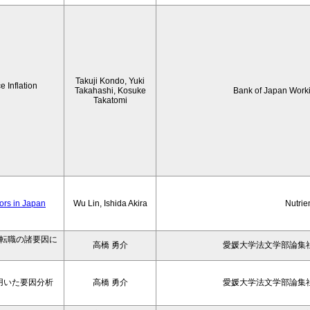
Takuji Kondo, Yuki
 Inflation
Takahashi, Kosuke
Bank of Japan Work
Takatomi
iors in Japan
Wu Lin, Ishida Akira
Nutrie
の転職の諸要因に
高橋 勇介
愛媛大学法文学部論集社
用いた要因分析
高橋 勇介
愛媛大学法文学部論集社