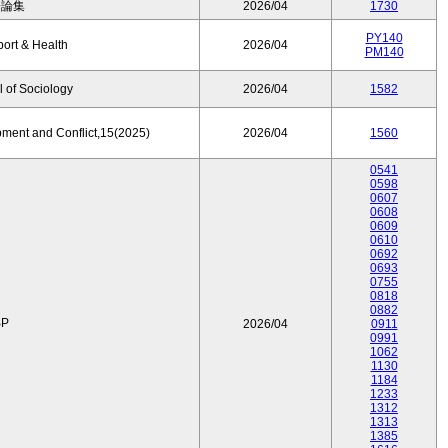
済論集
2026/04
1730
PY140
port & Health
2026/04
PM140
 of Sociology
2026/04
1582
pment and Conflict,15(2025)
2026/04
1560
0541
0598
0607
0608
0609
0610
0692
0693
0755
0818
0882
P
2026/04
0911
0991
1062
1130
1184
1233
1312
1313
1385