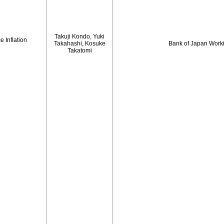
Takuji Kondo, Yuki
 Inflation
Takahashi, Kosuke
Bank of Japan Work
Takatomi