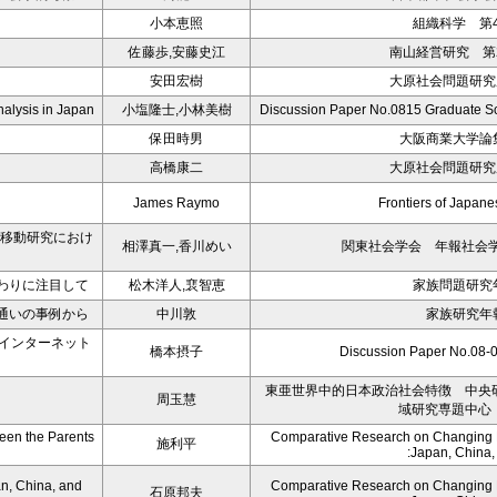
小本恵照
組織科学 第4
佐藤歩,安藤史江
南山経営研究 第2
安田宏樹
大原社会問題研究所
nalysis in Japan
小塩隆士,小林美樹
Discussion Paper No.0815 Graduate Sc
保田時男
大阪商業大学論集
高橋康二
大原社会問題研究所
James Raymo
Frontiers of Japa
会移動研究におけ
相澤真一,香川めい
関東社会学会 年報社会学論
わりに注目して
松木洋人,裵智恵
家族問題研究年
通いの事例から
中川敦
家族研究年報
・インターネット
橋本摂子
Discussion Paper No
東亜世界中的日本政治社会特徴 中央
周玉慧
域研究専題中心
een the Parents
Comparative Research on Changing Fa
施利平
:Japan, China
n, China, and
Comparative Research on Changing Fa
石原邦夫