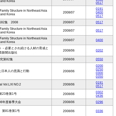
, and Korea
0517
0191
mily Structure in Northeast Asia
2008/07
0400
, and Korea
0517
2集 2008
2008/07
0517
mily Structure in Northeast Asia
2008/07
0517
, and Korea
mily Structure in Northeast Asia
2008/07
0400
, and Korea
ト－必要とされ続ける人材の育成と
2008/06
0202
済新聞出版社
究第82集
2008/06
0550
0200
0250
見た日本人の意識と行動
2008/06
0300
0350
0191
al Vol.LXI NO.2
2008/06
0517
0302
23巻第1号
2008/06
0436
08年度春季大会
2008/06
0296
第81巻第1号
2008/06
0336