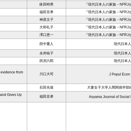
保田時男
『現代日本人の家族－NFRJ
福田亘孝
『現代日本人の家族－NFRJ
神原文子
『現代日本人の家族－NFRJ
大和礼子
『現代日本人の家族－NFRJ
澤口恵一
『現代日本人の家族－NFRJ
田中重人
現代日本
永井暁子
現代日本
田渕六郎
現代日本
t evidence from
川口大司
J Popul Econ
石田光規
大妻女子大学人間関係学部
 and Gives Up
福田亘孝
Aoyama Journal of Social I