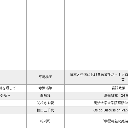
日本と中国における家族生活－ミク
平尾桂子
（2）
析を通して－
寺沢拓敬
言語政策 
の分析－
白崎護
選挙研究 24巻
関根さや花
明治大学大学院経済学
橋口三千代
Osipp Discussion Pa
松浦司
『学歴格差の経