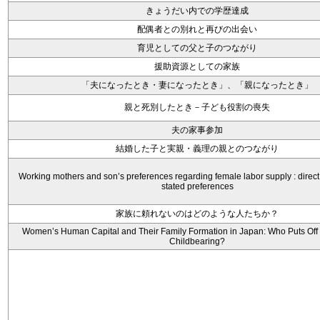
きょうだい内での学歴達成
配偶者との別れと再びの出会い
育児としての父と子のつながり
援助資源としての家族
「夫になったとき・妻になったとき」、「親になったとき」
親と死別したとき－子ども役割の喪失
夫の家事参加
結婚した子と実親・義理の親とのつながり
Working mothers and son’s preferences regarding female labor supply : direc
stated preferences
家族に頼れないのはどのような人たちか？
Women’s Human Capital and Their Family Formation in Japan: Who Puts Off
Childbearing?