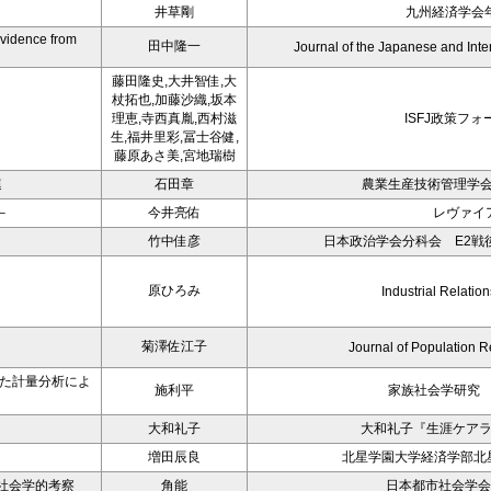
井草剛
九州経済学会年
Evidence from
田中隆一
Journal of the Japanese and Int
藤田隆史,大井智佳,大
杖拓也,加藤沙織,坂本
理恵,寺西真胤,西村滋
ISFJ政策フォ
生,福井里彩,冨士谷健,
藤原あさ美,宮地瑞樹
連
石田章
農業生産技術管理学会
－
今井亮佑
レヴァイ
－
竹中佳彦
日本政治学会分科会 E2戦後
原ひろみ
Industrial Relation
菊澤佐江子
Journal of Population R
いた計量分析によ
施利平
家族社会学研究 
大和礼子
大和礼子『生涯ケア
増田辰良
北星学園大学経済学部北星
社会学的考察
角能
日本都市社会学会