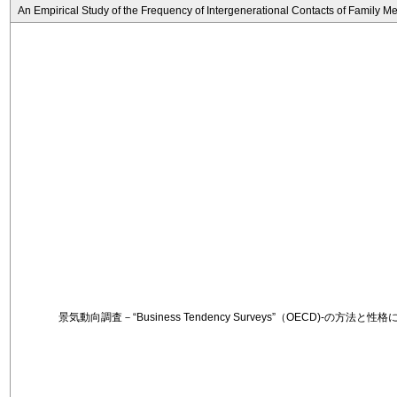
An Empirical Study of the Frequency of Intergenerational Contacts of Family 
景気動向調査－“Business Tendency Surveys”（OECD)-の方法と性