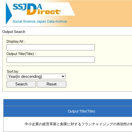
Output Search
Display All：
Output Title(Title)：
Sort by:
Output Title(Title)
中小企業の経営革新と創業に対するフランチャイジングの有効性の