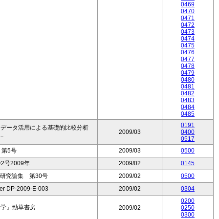
0469
0470
0471
0472
0473
0474
0475
0476
0477
0478
0479
0480
0481
0482
0483
0484
0485
0191
ロデータ活用による基礎的比較分析
2009/03
0400
－
0517
第5号
2009/03
0500
2号2009年
2009/02
0145
研究論集 第30号
2009/02
0500
per DP-2009-E-003
2009/02
0304
0200
済学』勁草書房
2009/02
0250
0300