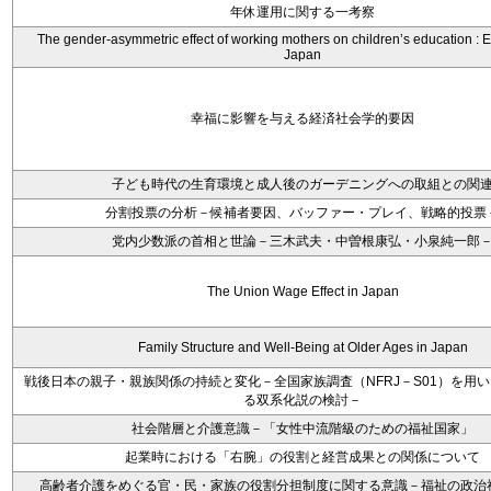
年休運用に関する一考察
The gender-asymmetric effect of working mothers on children’s education : 
Japan
幸福に影響を与える経済社会学的要因
子ども時代の生育環境と成人後のガーデニングへの取組との関
分割投票の分析－候補者要因、バッファー・プレイ、戦略的投票
党内少数派の首相と世論－三木武夫・中曽根康弘・小泉純一郎
The Union Wage Effect in Japan
Family Structure and Well-Being at Older Ages in Japan
戦後日本の親子・親族関係の持続と変化－全国家族調査（NFRJ－S01）を用
る双系化説の検討－
社会階層と介護意識－「女性中流階級のための福祉国家」
起業時における「右腕」の役割と経営成果との関係について
高齢者介護をめぐる官・民・家族の役割分担制度に関する意識－福祉の政治