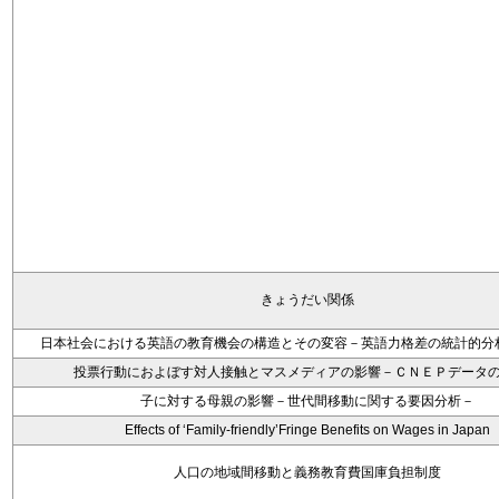
きょうだい関係
日本社会における英語の教育機会の構造とその変容－英語力格差の統計的分
投票行動におよぼす対人接触とマスメディアの影響－ＣＮＥＰデータ
子に対する母親の影響－世代間移動に関する要因分析－
Effects of ‘Family-friendly’Fringe Benefits on Wages in Japan
人口の地域間移動と義務教育費国庫負担制度