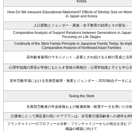
Korea
How Do We measure Educational Attainment? Effects of Sibship Size on Wom
in Japan and Korea
人口変動とジェンダー・家族－女子教育の効用とその変化－
Comparative Analysis of Support Relations between Generations in Japan
Focusing on Life Stages
Continuity of the Stem Family Principle in Japanese Family Today: Its Impli
Cpmparative Analysis of Northeast Asian Families
高年齢者雇用のマネジメント－必要とされ続ける人材の育成と活
心理学知識の受容が学校にもたらす意味の再検討－心理学知識と子ども中心
若年労働市場における非典型雇用・無業とジェンダー－JGSS統合データに
Taxing the Stork
非典型労働者の年金保険および健康保険－個票データを用いた分
介護者にとって満足度の高いケアプランは、在宅要介護高齢者への虐待を抑
フランチャイジーのプロフィール分析：フランチャイジーからの視点を含むフ
織論の構築に向けて