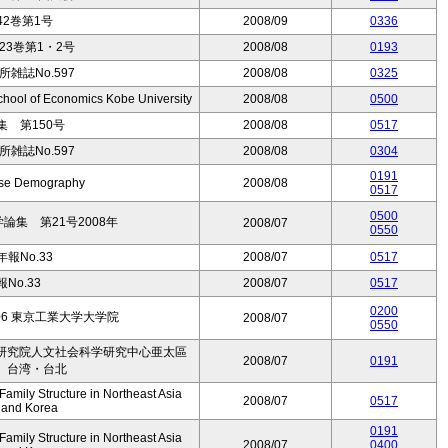
2巻第1号
2008/09
0336
3巻第1・2号
2008/08
0193
雑誌No.597
2008/08
0325
hool of Economics Kobe University
2008/08
0500
 第150号
2008/08
0517
雑誌No.597
2008/08
0304
0191
nese Demography
2008/08
0517
0500
集 第21号2008年
2008/07
0550
報No.33
2008/07
0517
No.33
2008/07
0517
0200
.08-06 東京工業大学大学院
2008/07
0550
研究院人文社会科学研究中心亜太區
2008/07
0191
 台湾・台北
mily Structure in Northeast Asia
2008/07
0517
, and Korea
0191
mily Structure in Northeast Asia
2008/07
0400