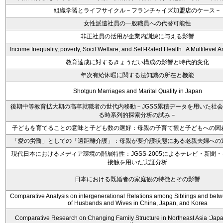
組織学習とライフサイクル－フランチャイズ加盟店のケース－
女性派遣社員の一般職員への代替可能性
非正社員の活用が企業内訓練に与える影響
Income Inequality, poverty, Socil Welfare, and Self-Rated Health : A Multilevel A
教育達成に対するきょうだい構成の影響と時代的変化
年次有給休暇に関する法知識の所在と機能
Shotgun Marriages and Marital Quality in Japan
後期中等教育拡大期の高卒就職者の世代内移動－JGSS累積データを用いた社
る時系列的探索分析の試み－
子どもを育てることの意味と子ども数の選好：母親の子育て観と子どもへの関
「愛の労働」としての「遠距離介護」：母親が要介護状態にある老親夫婦への
現代日本におけるメディア環境の階層特性：JGSS-2005によるテレビ・新聞
接触を用いた実証分析
日本における既婚者の家庭観の特徴とその影響
Comparative Analysis on intergenerational Relations among Siblings and betw
of Husbands and Wives in China, Japan, and Korea
Comparative Research on Changing Family Structure in Northeast Asia :Japa