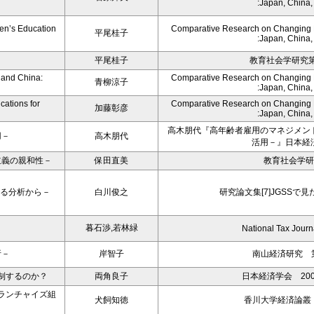
:Japan, China
en’s Education
Comparative Research on Changing Fa
平尾桂子
:Japan, China
平尾桂子
教育社会学研究第8
 and China:
Comparative Research on Changing Fa
青柳涼子
:Japan, China
cations for
Comparative Research on Changing Fa
加藤彰彦
:Japan, China
高木朋代『高年齢者雇用のマネジメン
用－
高木朋代
活用－』日本経
主義の親和性－
保田直美
教育社会学研
よる分析から－
白川俊之
研究論文集[7]JGSSで
暮石渉,若林緑
National Tax Journ
析－
岸智子
南山経済研究 第
制するのか？
両角良子
日本経済学会 20
ランチャイズ組
犬飼知徳
香川大学経済論叢 