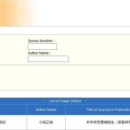
Survey Number：
Author Name：
− List of Usage Output −
Author Name
Title of Journal or Publicat
検証
小嶌正稔
科学研究費補助金（基盤研