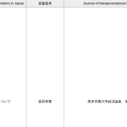
Members in Japan
斎藤嘉孝
Journal of Intergenerational
格について
坂田幸繁
熊本学園大学経済論集 第