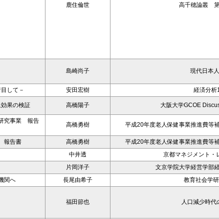
鹿住倫世
高千穂論叢 第
島崎尚子
現代日本
着目して－
安田宏樹
経済分析1
上効果の検証
高橋陽子
大阪大学GCOE Discussi
研究事業 報告
高橋勇樹
平成20年度老人保健事業推進費等
 報告書
高橋勇樹
平成20年度老人保健事業推進費等
－
中井透
京都マネジメント・レ
片岡洋子
文京学院大学経営学部経
機関へ
長尾由希子
教育社会学研
福田節也
人口減少時代