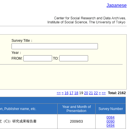
Japanese
Survey Title：
Year：
FROM:
TO:
<<
<
16
17
18
19
20
21
22
>
>>
Total: 2162
Year and Month of
ion, Publisher name, etc.
Survey Number
Presentation
0084
究（C)）研究成果報告書
2009/03
0090
0494