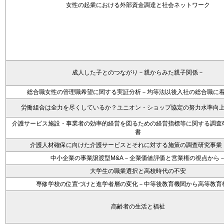
女性の起業における外部資金調達と社会ネットワーク
成人した子とのつながり－親からみた親子関係－
総合職女性の管理職希望に関する実証分析－均等法以後入社の総合職に
労働組合は全力を尽くしているか？ユニオン・ショップ協定の努力水準向
介護サービス施設・事業者の効率的経営を図るための経営指標等に関する調査
書
介護人材確保に向けた介護サービスとそれに対する施策の調査研究事業
中小企業の事業譲渡型M&A－企業価値評価と営業権の視点から
大学生の職業選択と高校時代の不安
専修学校の位置づけと進学者層の変化－中等後教育機関から高等教育
高齢者の生活と福祉