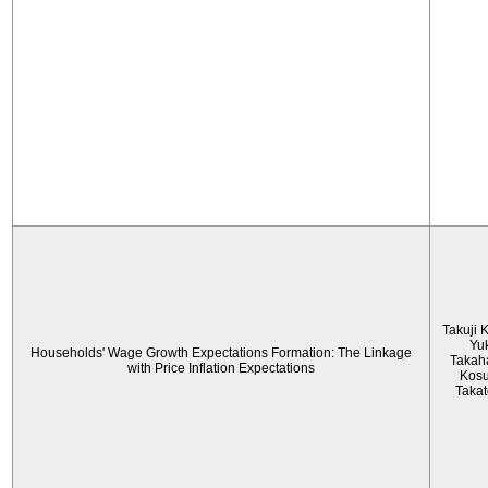
Takuji 
Yu
Households' Wage Growth Expectations Formation: The Linkage
Takah
with Price Inflation Expectations
Kos
Taka