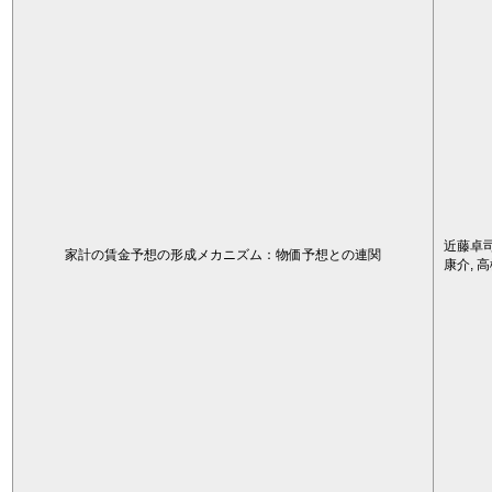
近藤卓司
家計の賃金予想の形成メカニズム：物価予想との連関
康介, 