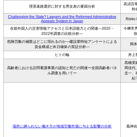
高須百華
理系進路選択に対する男女差の要因分析
幹
Challenging the State? Lawyers and the Reformed Administrative
Rieko
Appeals System in Japan
在留外国人の災害情報アクセスと日本語能力との関連―2020・
今﨑常秀
2022年調査の比較分析―
危険労働の補償はどこに現れるのか―建設業時短アンケートによる
岡
賃金構成と休日確保の実証分析―
ヒトの輪
井上
髙橋実
高齢者における訪問看護事業の認知と死亡の関連ー全国高齢者パネ
岡佳代
ル調査を用いてー
圭一、
紀
場所に縛られない働き方が地域労働市場に与える影響の分析
風神