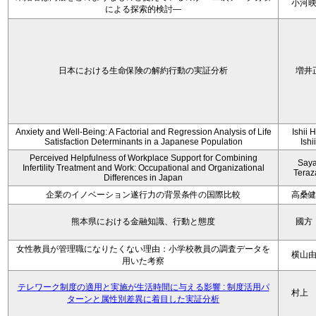
小河
による探索的検討—
日本における生命保険の解約行動の実証分析
増井
Anxiety and Well-Being: A Factorial and Regression Analysis of Life
Ishii 
Satisfaction Determinants in a Japanese Population
Ishi
Perceived Helpfulness of Workplace Support for Combining
Say
Infertility Treatment and Work: Occupational and Organizational
Tera
Differences in Japan
企業のイノベーション遂行力の背景条件の国際比較
高桑
熊本県における金融知識、行動と態度
國方
女性教員が管理職になりたくない理由：小学校教員の調査データを
横山
用いた考察
テレワーク制度の適用と実施が生活時間に与える影響 : 制度活用パ
村上
ターンと属性別差異に着目した実証分析