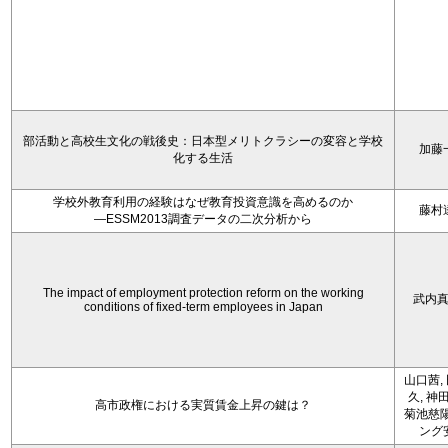
部活動と高校生文化の戦後史：日本型メリトクラシーの変容と学校
加藤
化する生活
学校外教育利用の経験はなぜ教育投資意識を高めるのか
藤村
―ESSM2013調査データの二次分析から
The impact of employment protection reform on the working
武内
conditions of fixed-term employees in Japan
山口茜,
久, 神
高市政権における実質賃金上昇の鍵は？
菊池慈陽
ング