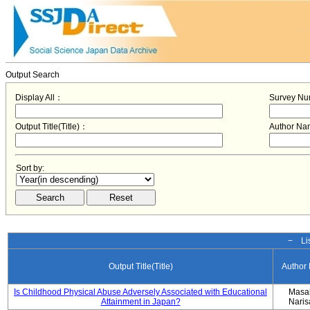
Output Search
Display All：
Survey N
Output Title(Title)：
Author N
Sort by:
− Lis
Output Title(Title)
Author
Is Childhood Physical Abuse Adversely Associated with Educational
Masa
Attainment in Japan?
Nari