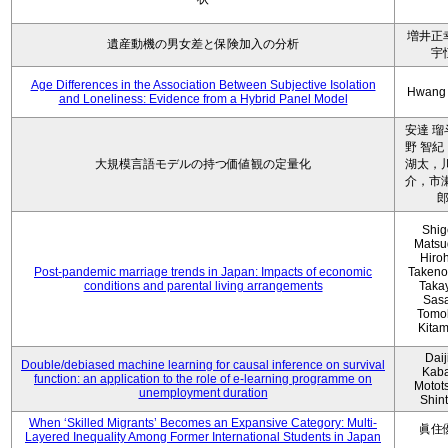
増井正
遺産動機の男女差と保険加入の分析
宇
Age Differences in the Association Between Subjective Isolation
Hwang
and Loneliness: Evidence from a Hybrid Panel Model
安達 瑠
野 智紀
大規模言語モデルの持つ価値観の定量化
湖太，川
介，市瀬
Shig
Matsu
Hiro
Post-pandemic marriage trends in Japan: Impacts of economic
Takeno
conditions and parental living arrangements
Taka
Sasa
Tomo
Kita
Daij
Double/debiased machine learning for causal inference on survival
Kaba
function: an application to the role of e-learning programme on
Motot
unemployment duration
Shin
When ‘Skilled Migrants’ Becomes an Expansive Category: Multi-
眞住
Layered Inequality Among Former International Students in Japan