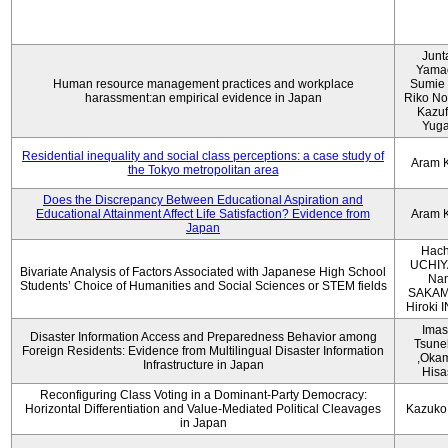
Junt
Yama
Human resource management practices and workplace
Sumie 
harassment:an empirical evidence in Japan
Riko No
Kazu
Yug
Residential inequality and social class perceptions: a case study of
Aram 
the Tokyo metropolitan area
Does the Discrepancy Between Educational Aspiration and
Educational Attainment Affect Life Satisfaction? Evidence from
Aram 
Japan
Hach
UCHIY
Bivariate Analysis of Factors Associated with Japanese High School
Na
Students’ Choice of Humanities and Social Sciences or STEM fields
SAKAM
Hiroki
Imas
Disaster Information Access and Preparedness Behavior among
Tsune
Foreign Residents: Evidence from Multilingual Disaster Information
,Oka
Infrastructure in Japan
Hisa
Reconfiguring Class Voting in a Dominant-Party Democracy:
Horizontal Differentiation and Value-Mediated Political Cleavages
Kazuko
in Japan