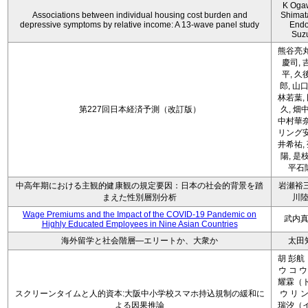
K Oga
Associations between individual housing cost burden and
Shimat
depressive symptoms by relative income: A 13-wave panel study
Endo
Suz
熊谷亮丸
慶司, 
平, 久
郎, 山口
林若葉,
第227回日本経済予測（改訂版）
久, 畑
中村華奈
リング安
井希祐,
陽, 是
平石
中高年期における主観的健康観の規定要因：日本の社会的背景を踏
岩瀬裕三
まえた性別層別分析
川
Wage Premiums and the Impact of the COVID‑19 Pandemic on
武内
Highly Educated Employees in Nine Asian Countries
海外留学と社会階層―エリートか、大衆か
太田
胡 彭航
ウ コ ウ
耀霖（ト
スクリーンタイムと人的資本:大阪中小学校スマホ持込規制の緩和に
ウ リ ン
よる因果推論
瑞汐（イ