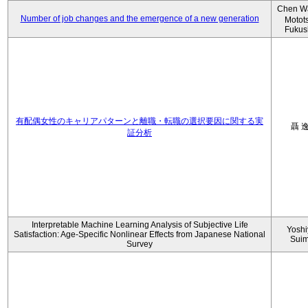
Chen W
Number of job changes and the emergence of a new generation
Motot
Fukus
有配偶女性のキャリアパターンと離職・転職の選択要因に関する実
聶 
証分析
Interpretable Machine Learning Analysis of Subjective Life
Yoshi
Satisfaction: Age-Specific Nonlinear Effects from Japanese National
Sui
Survey