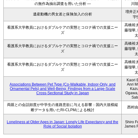
の無作為抽出調査を用いた分析 ―
川
増井正
遺産動機の男女差と保険加入の分析
宇
高橋裕太
看護系大学教員におけるダブルケアの実態とコロナ禍での支援ニー
藤瑠華,
ズ
高橋裕太
看護系大学教員におけるダブルケアの実態とコロナ禍での支援ニー
藤瑠華,
ズ
高橋裕太
看護系大学教員におけるダブルケアの実態とコロナ禍での支援ニー
藤瑠華,
ズ
Kaori 
Associations Between Pet Type (Co-Walkable, Indoor-Only, and
Anri M
Ornamental Pets) and Well-Being: Findings from a Large-Scale
Kaz
Cross-Sectional Study in Japan
Ogawa,
Sat
両親との会話頻度が中学生の進路意欲に与える影響：国内大規模縦
西村
断データを用いたRI-CLPMによる検討
Loneliness at Older Ages in Japan: Lonely Life Expectancy and the
Shiro F
Role of Social Isolation
James 