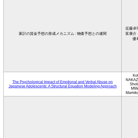
近藤卓
家計の賃金予想の形成メカニズム : 物価予想との連関
富康介
優
Ko
NAKAZ
The Psychological Impact of Emotional and Verbal Abuse on
Shot
Japanese Adolescents: A Structural Equation Modeling Approach
MIW
Mamik