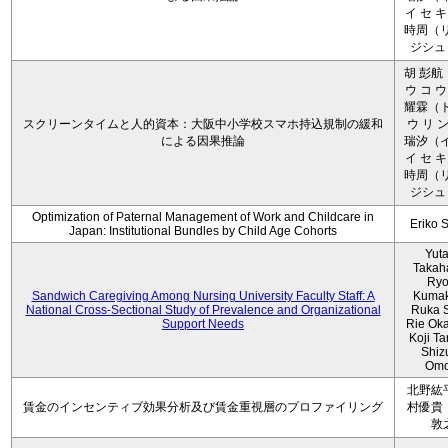
イ セ キ
時周（リ
ジシュ 
胡 彭航
ウ コ ウ
耀霖（ト
スクリーンタイムと人的資本：大阪中小学校スマホ持込規制の緩和
ウ リ ン
による因果推論
瑞汐（イ
イ セ キ
時周（リ
ジシュ 
Optimization of Paternal Management of Work and Childcare in
Eriko 
Japan: Institutional Bundles by Child Age Cohorts
Yut
Takah
Ryo
Sandwich Caregiving Among Nursing University Faculty Staff: A
Kumak
National Cross-Sectional Study of Prevalence and Organizational
Ruka S
Support Needs
Rie Ok
Koji T
Shiz
Omo
北野紘
賃金のインセンティブ効果分析及び賃金重視層のプロファイリング
村優貴
敦