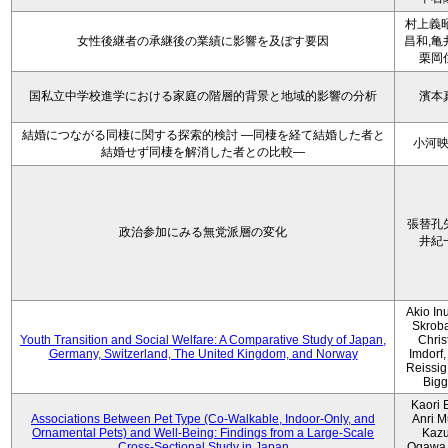
村上義昭
女性後継者の承継後の業績に影響を及ぼす要因
昌和,亀
栗岡
国私立中学校進学における家庭の階層的背景と地域的影響の分析
濱本
結婚につながる同棲に関する探索的検討 ―同棲を経て結婚した者と
小河
結婚せず同棲を解消した者との比較―
張替孔
政治参加にみる無党派層の変化
井紀
Akio Inu
Skrob
Youth Transition and Social Welfare: A Comparative Study of Japan,
Chris
Germany, Switzerland, The United Kingdom, and Norway
Imdorf, 
Reissig
Bigg
Kaori 
Associations Between Pet Type (Co-Walkable, Indoor-Only, and
Anri M
Ornamental Pets) and Well-Being: Findings from a Large-Scale
Kaz
Cross-Sectional Study in Japan
Ogawa,