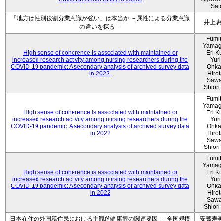
Sat
「地方は性別役割分業意識が強い」は本当か －属性による分業意識
井上
の違いを探る－
Fumi
Yamag
High sense of coherence is associated with maintained or
Eri K
increased research activity among nursing researchers during the
Yur
COVID-19 pandemic: A secondary analysis of archived survey data
Ohka
in 2022.
Hiro
Sawa
Shiori 
Fumi
Yamag
High sense of coherence is associated with maintained or
Eri K
increased research activity among nursing researchers during the
Yur
COVID-19 pandemic: A secondary analysis of archived survey data
Ohka
in 2022
Hiro
Sawa
Shiori 
Fumi
Yamag
High sense of coherence is associated with maintained or
Eri K
increased research activity among nursing researchers during the
Yur
COVID-19 pandemic: A secondary analysis of archived survey data
Ohka
in 2022
Hiro
Sawa
Shiori 
日本在住の外国籍住民における主観的健康観の関連要因 ― 全国規模
安齋寿美