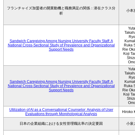
フランチャイズ加盟者の開業動機と職務満足の関係：潜在クラス分
小本
析
Yut
Takah
Ryo
Sandwich Caregiving Among Nursing University Faculty Staff: A
Kumak
National Cross-Sectional Study of Prevalence and Organizational
Ruka S
Support Needs
Rie Ok
Koji T
Shiz
Omo
Yut
Takah
Ryo
Sandwich Caregiving Among Nursing University Faculty Staff: A
Kumak
National Cross-Sectional Study of Prevalence and Organizational
Ruka S
Support Needs
Rie Ok
Koji T
Shiz
Omo
Utilization of AI as a Conversational Counselor: Analysis of User
Hiroko
Evaluations through Morphological Analysis
日本の企業組織における女性管理職比率の決定要因
小泉