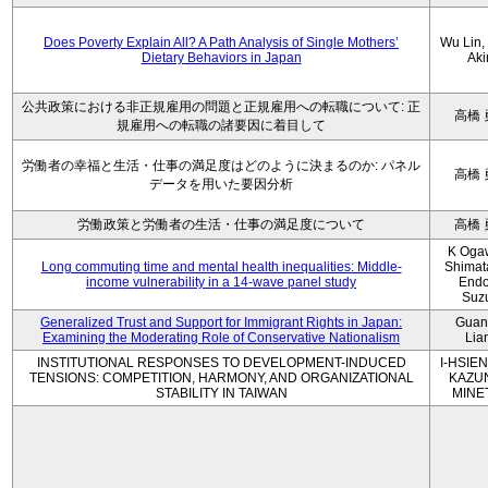
Does Poverty Explain All? A Path Analysis of Single Mothers’
Wu Lin, 
Dietary Behaviors in Japan
Aki
公共政策における非正規雇用の問題と正規雇用への転職について: 正
高橋 
規雇用への転職の諸要因に着目して
労働者の幸福と生活・仕事の満足度はどのように決まるのか: パネル
高橋 
データを用いた要因分析
労働政策と労働者の生活・仕事の満足度について
高橋 
K Oga
Long commuting time and mental health inequalities: Middle-
Shimat
income vulnerability in a 14-wave panel study
Endo
Suz
Generalized Trust and Support for Immigrant Rights in Japan:
Guan
Examining the Moderating Role of Conservative Nationalism
Lia
INSTITUTIONAL RESPONSES TO DEVELOPMENT-INDUCED
I-HSIEN
TENSIONS: COMPETITION, HARMONY, AND ORGANIZATIONAL
KAZU
STABILITY IN TAIWAN
MINE