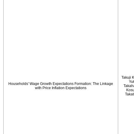
Takuji 
Yu
Households' Wage Growth Expectations Formation: The Linkage
Takah
with Price Inflation Expectations
Kos
Taka