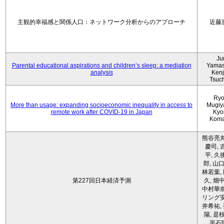
主観的幸福感と関係人口：ネットワーク分析からのアプローチ
近藤
Ju
Parental educational aspirations and children’s sleep: a mediation
Yamas
analysis
Kenji
Tsuc
Ryo
More than usage: expanding socioeconomic inequality in access to
Mugiy
remote work after COVID-19 in Japan
Kyo
Koma
熊谷亮丸
慶司, 
平, 久
郎, 山口
林若葉,
第227回日本経済予測
久, 畑
中村華奈
リング安
井希祐,
陽, 是
平石