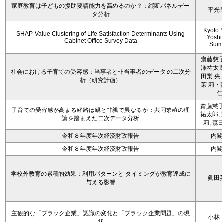
家庭教育は子どもの援助要請能力を高めるのか？：縦断パネルデー
平光
タ分析
Kyoto 
SHAP-Value Clustering of Life Satisfaction Determinants Using
Yoshi
Cabinet Office Survey Data
Sui
齋藤慈子
澤祐太 
社会における子育ての受容感：当事者と非当事者のデータ の二次分
田梨 央
析（研究計画）
茉 莉・
齋藤慈子
子育ての受容感が高まる経路は親と非親で異なるか：共同繁殖の理
祐太郎,
論を踏まえた二次データ分析
莉, 森
令和８年度年次経済財政報告
内
令和８年度年次経済財政報告
内
学校外教育の累積的効果：利用パターンと タイミングが教育達成に
眞田
与える影響
主観的な「ブラック企業」認識の変化と「ブラック企業問題」の現
小林
状