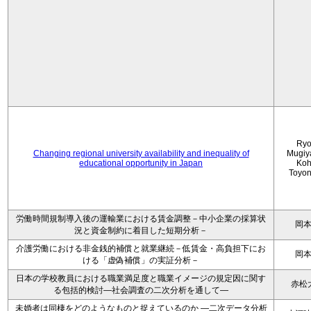
Ryo
Changing regional university availability and inequality of
Mugiy
educational opportunity in Japan
Koh
Toyo
労働時間規制導入後の運輸業における賃金調整－中小企業の採算状
岡
況と資金制約に着目した短期分析－
介護労働における非金銭的補償と就業継続－低賃金・高負担下にお
岡
ける「虚偽補償」の実証分析－
日本の学校教員における職業満足度と職業イメージの規定因に関す
赤松
る包括的検討―社会調査の二次分析を通して―
未婚者は同棲をどのようなものと捉えているのか —二次データ分析