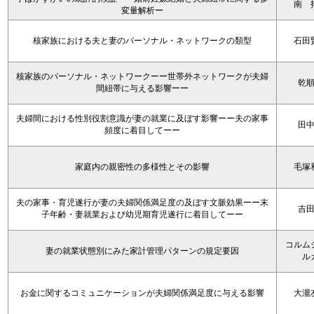
南 
変量解析ー
核家族における夫と妻のパーソナル・ネットワークの類型
石田
核家族のパーソナル・ネットワークーー世帯外ネットワークが夫婦
乾
間紐帯に与える影響ーー
夫婦間における性別役割意識が妻の就業に及ぼす影響ーー夫の家事
田
頻度に着目してーー
家庭内の親密性の多様性とその影響
毛塚
夫の家事・育児遂行が妻の夫婦関係満足度の及ぼす文脈効果ーー末
吉
子年齢・妻就業および幼児期育児遂行に着目してーー
コルム
妻の就業状態別にみた家計管理パターンの規定要因
ル
お金に関するコミュニケーションが夫婦関係満足度に与える影響
大瀧