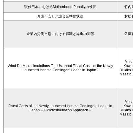
現代日本におけるMotherhood Penaltyの検証
竹内
介護不安と介護資金準備状況
村松
企業内労働市場における転職と昇進の関係
佐藤
Masa
What Do Microsimulations Tell Us about Fiscal Costs of the Newly
Kawa
Launched Income Contingent Loans in Japan?
Yukiko 
Masato 
Masa
Fiscal Costs of the Newly Launched Income Contingent Loans in
Kawa
Japan – A Microsimulation Approach –
Yukiko 
Masato 