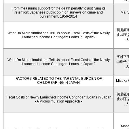
From measuring support for the death penalty to justifying its
retention: Japanese public opinion surveys on crime and
Mai 
punishment, 1956-2014
河越正
What Do Microsimulations Tell Us about Fiscal Costs of the Newly
由樹子
Launched Income Contingent Loans in Japan?
河越正明
What Do Microsimulations Tell Us about Fiscal Costs of the Newly
由樹子,
Launched Income Contingent Loans in Japan?
FACTORS RELATED TO THE PARENTAL BURDEN OF
Mizuka 
CHILDREARING IN JAPAN
河越正
Fiscal Costs of Newly Launched Income Contingent Loans in Japan
由樹子
- A Microsimulation Approach -
Masa