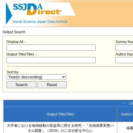
Output Search
Display All：
Survey N
Output Title(Title)：
Author N
Sort by:
− Lis
Output Title(Title)
Author
大卒者における地域移動の収益率に関する研究－『全国就業実態パ
遠
ネル調査』（2016）の二次分析を中心に