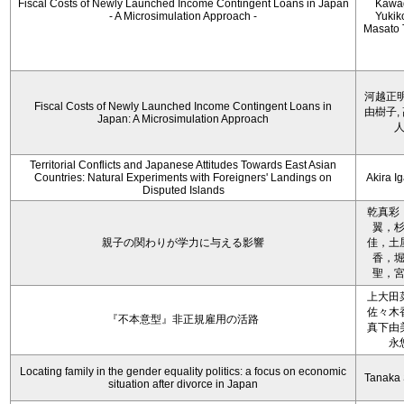
Fiscal Costs of Newly Launched Income Contingent Loans in Japan
Kawa
- A Microsimulation Approach -
Yukiko
Masato 
河越正明
Fiscal Costs of Newly Launched Income Contingent Loans in
由樹子,
Japan: A Microsimulation Approach
Territorial Conflicts and Japanese Attitudes Towards East Asian
Countries: Natural Experiments with Foreigners' Landings on
Akira I
Disputed Islands
乾真彩
翼，
親子の関わりが学力に与える影響
佳，土
香，
聖，
上大田
佐々木
『不本意型』非正規雇用の活路
真下由
永
Locating family in the gender equality politics: a focus on economic
Tanaka 
situation after divorce in Japan