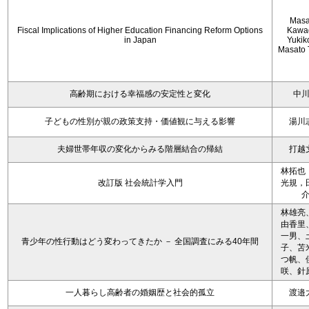
Masa
Fiscal Implications of Higher Education Financing Reform Options
Kawa
in Japan
Yukiko
Masato 
高齢期における幸福感の安定性と変化
中
子どもの性別が親の政策支持・価値観に与える影響
湯川
夫婦世帯年収の変化からみる階層結合の帰結
打越
林拓也
改訂版 社会統計学入門
光規，
林雄亮
由香里
一男、
青少年の性行動はどう変わってきたか － 全国調査にみる40年間
子、苫
つ帆、
咲、針
一人暮らし高齢者の婚姻歴と社会的孤立
渡邉