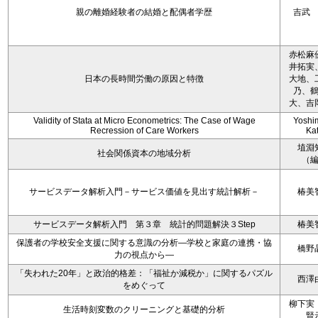
親の離婚経験者の結婚と配偶者学歴
吉武
赤松麻
井拓実
日本の長時間労働の原因と特徴
大地、
乃、
大、吉
Validity of Stata at Micro Econometrics: The Case of Wage
Yoshi
Recression of Care Workers
Ka
埴淵
社会関係資本の地域分析
（
サービスデータ解析入門－サービス価値を見出す統計解析－
椿美
サービスデータ解析入門 第３章 統計的問題解決３Step
椿美
保護者の学校安全支援に関する意識の分析―学校と家庭の連携・協
橋野
力の視点から―
「失われた20年」と政治的格差：「福祉か減税か」に関するパズル
西澤
をめぐって
柳下実
生活時刻変数のクリーニングと基礎的分析
賢