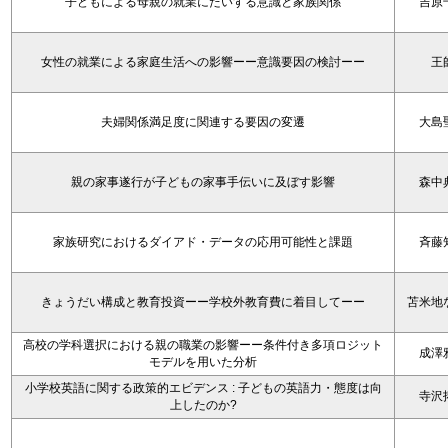
子どもによる母親の就業にたいする意識と家族関係
吉原
女性の就業による家庭生活への影響ーー意識要因の検討ーー
王
夫婦関係満足度に関連する要因の変遷
大島
親の家事遂行が子どもの家事手伝いに及ぼす影響
森中
家族研究におけるダイアド・データの応用可能性と課題
斉藤
きょうだい構成と教育投資ーー学校外教育費に着目してーー
苫米地
高校の学科選択における親の職業の影響ーー条件付き多項ロジット
成澤
モデルを用いた分析
小学校英語に関する政策的エビデンス : 子どもの英語力・態度は向
寺沢
上したのか?