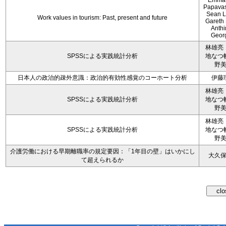
Emman
Papavas
Sean L
Work values in tourism: Past, present and future
Gareth
Anth
Geor
林雄亮
SPSSによる実践統計分析
地なつ
野
日本人の政治的疎外意識：政治的有効性感覚のコーホート分析
伊藤
林雄亮
SPSSによる実践統計分析
地なつ
野
林雄亮
SPSSによる実践統計分析
地なつ
野
介護労働における早期離職率の規定要因：「1年目の壁」はいかにし
大久
て超えられるか