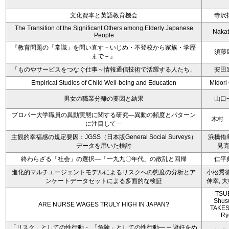
文化資本と英語教育機会
寺沢
The Transition of the Significant Others among Elderly Japanese
Nakat
People
『教育問題の「常識」を問い直す－いじめ・不登校から家族・学歴
須藤
まで－』
「ものやサービスをつなぐ仕事～情報通信技術で活躍する人たち」
安田
Empirical Studies of Child Well-being and Education
Midori
男女の職業分離の要因と結果
山口
プロパー大学職員の異動実態に関する研究―異動の頻度とパターン
木村
に注目して―
主観的幸福感の規定要因：JGSS（日本版General Social Surveys）
浜橋侑
データを用いた検討
見
終わらざる「社会」の選択―「一九九〇年代」の散乱と回帰
仁平
進化的マルチエージェントモデルによるリスクへの態度の分析とア
小松秀徳
ンケートデータセットによる多面的な検証
伸幸, 
TSU
Shus
ARE NURSE WAGES TRULY HIGH IN JAPAN?
TAKES
Ry
「リスク」としての性行動・ 「危険」としての性行動― ─ 避妊をめ