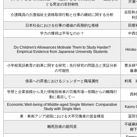
片瀬
ぐる男女の非対称性
吉田和
介護職員の介護福祉士資格取得行動と仕事の継続に関する分析
利
日本社会における仕事の価値の長期的な推移
田靡
学力の獲得は平等なのか？
中西
Do Children's Allowances Motivate Them to Study Harder?
Hiroko
Empirical Evidence from Japanese University Students
小学校英語教育の効果に関する研究：先行研究の問題点と実証分析
豊永耕
の可能性
藤
係長への昇進におけるジェンダーと職場属性
村尾 
学歴と企業規模から見た情報技術者の労働市場―初職からの離職行
西
動に着目して―
Economic Well-being of Middle-aged Single Women: Comparative
Kaoru 
Study with Single Men
東・東南アジア諸国における大卒労働者の賃金構造
冨田
不破麻
離死別者の親同居
柳