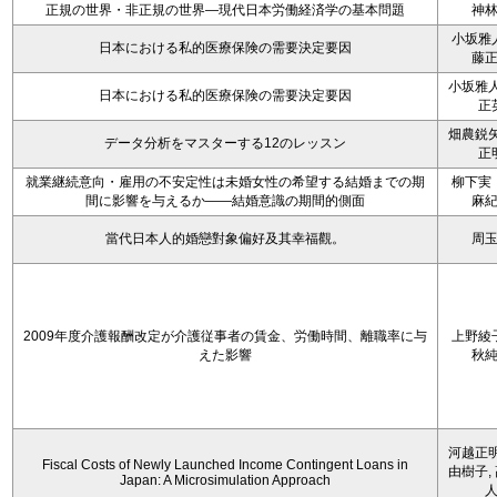
正規の世界・非正規の世界―現代日本労働経済学の基本問題
神
小坂雅
日本における私的医療保険の需要決定要因
藤
小坂雅人
日本における私的医療保険の需要決定要因
正
畑農鋭矢
データ分析をマスターする12のレッスン
正
就業継続意向・雇用の不安定性は未婚女性の希望する結婚までの期
柳下実
間に影響を与えるか――結婚意識の期間的側面
麻
當代日本人的婚戀對象偏好及其幸福觀。
周
2009年度介護報酬改定が介護従事者の賃金、労働時間、離職率に与
上野綾
えた影響
秋
河越正明
Fiscal Costs of Newly Launched Income Contingent Loans in
由樹子,
Japan: A Microsimulation Approach