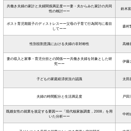
共働き夫婦の家計と夫婦関係満足度ーー妻・夫からみた家計の共同
鈴木
性の検討ーー
ポスト育児期親子のディストレスーー父母の子育て行為関与に着目
森村
してーー
性別役割意識における夫婦の非対称性
高橋
妻の収入と家事・育児分担との関係ーー共働き夫婦を対象とした研
伊藤
究ーー
子どもの家庭経済状況の認識
太田
夫婦の時間配分と生活満足度
戸田
既婚女性の就業を規定する要因ーー「現代核家族調査，2008」を用
中村
いた分析ーー