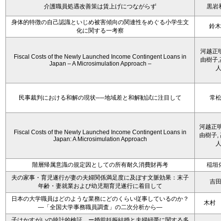
介護職員処遇改善策は賃上げにつながらず
黒岩
身体的特徴の自己認識といじめ被害傾向の関連性をめぐる小学生文
鈴木
化に関する一考察
河越正
Fiscal Costs of the Newly Launched Income Contingent Loans in
由樹子
Japan – A Microsimulation Approach –
民事裁判における和解の現状──地域差と和解勧試に注目して
常
河越正明
Fiscal Costs of the Newly Launched Income Contingent Loans in
由樹子,
Japan: A Microsimulation Approach
階層帰属意識の規定因としての所有耐久消費財再考
稲垣
夫の家事・育児遂行が妻の夫婦関係満足度に及ぼす文脈効果：末子
吉
年齢・妻就業および幼児期育児遂行に着目して
日本の大学職員はどのような業務にどのくらい従事しているのか？
木村
―「全国大学事務職員調査」の二次分析から―
子はかすがいの統計的検証 ー婚前妊娠結婚と夫婦紐帯に関する多