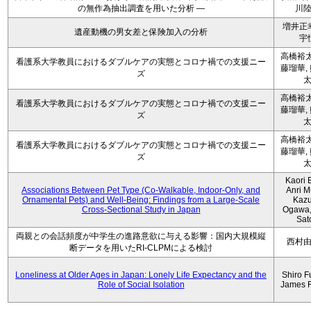
の無作為抽出調査を用いた分析 ―
川
増井正
遺産動機の男女差と保険加入の分析
宇
高橋裕太
看護系大学教員におけるダブルケアの実態とコロナ禍での支援ニー
藤瑠華,
ズ
高橋裕太
看護系大学教員におけるダブルケアの実態とコロナ禍での支援ニー
藤瑠華,
ズ
高橋裕太
看護系大学教員におけるダブルケアの実態とコロナ禍での支援ニー
藤瑠華,
ズ
Kaori 
Associations Between Pet Type (Co-Walkable, Indoor-Only, and
Anri M
Ornamental Pets) and Well-Being: Findings from a Large-Scale
Kaz
Cross-Sectional Study in Japan
Ogawa,
Sat
両親との会話頻度が中学生の進路意欲に与える影響：国内大規模縦
西村
断データを用いたRI-CLPMによる検討
Loneliness at Older Ages in Japan: Lonely Life Expectancy and the
Shiro F
Role of Social Isolation
James 