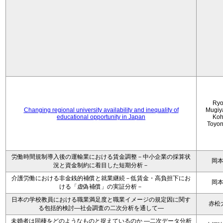
Ryo
Changing regional university availability and inequality of
Mugiy
educational opportunity in Japan
Koh
Toyo
労働時間規制導入後の運輸業における賃金調整－中小企業の採算状
岡
況と資金制約に着目した短期分析－
介護労働における非金銭的補償と就業継続－低賃金・高負担下にお
岡
ける「虚偽補償」の実証分析－
日本の学校教員における職業満足度と職業イメージの規定因に関す
赤松
る包括的検討―社会調査の二次分析を通して―
未婚者は同棲をどのようなものと捉えているのか —二次データ分析