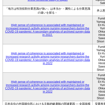
Sat
「地方は性別役割分業意識が強い」は本当か －属性による分業意識
井上
の違いを探る－
Fumi
Yamag
High sense of coherence is associated with maintained or
Eri K
increased research activity among nursing researchers during the
Yur
COVID-19 pandemic: A secondary analysis of archived survey data
Ohka
in 2022.
Hiro
Sawa
Shiori 
Fumi
Yamag
High sense of coherence is associated with maintained or
Eri K
increased research activity among nursing researchers during the
Yur
COVID-19 pandemic: A secondary analysis of archived survey data
Ohka
in 2022
Hiro
Sawa
Shiori 
Fumi
Yamag
High sense of coherence is associated with maintained or
Eri K
increased research activity among nursing researchers during the
Yur
COVID-19 pandemic: A secondary analysis of archived survey data
Ohka
in 2022
Hiro
Sawa
Shiori 
日本在住の外国籍住民における主観的健康観の関連要因 ― 全国規模
安齋寿美