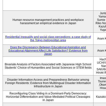
Junt
Yama
Human resource management practices and workplace
Sumie 
harassment:an empirical evidence in Japan
Riko No
Kazu
Yug
Residential inequality and social class perceptions: a case study of
Aram 
the Tokyo metropolitan area
Does the Discrepancy Between Educational Aspiration and
Educational Attainment Affect Life Satisfaction? Evidence from
Aram 
Japan
Hach
UCHIY
Bivariate Analysis of Factors Associated with Japanese High School
Na
Students’ Choice of Humanities and Social Sciences or STEM fields
SAKAM
Hiroki
Imas
Disaster Information Access and Preparedness Behavior among
Tsune
Foreign Residents: Evidence from Multilingual Disaster Information
,Oka
Infrastructure in Japan
Hisa
Reconfiguring Class Voting in a Dominant-Party Democracy:
Horizontal Differentiation and Value-Mediated Political Cleavages
Kazuko
in Japan