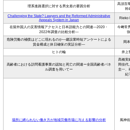
高須百華
理系進路選択に対する男女差の要因分析
幹
Challenging the State? Lawyers and the Reformed Administrative
Rieko
Appeals System in Japan
在留外国人の災害情報アクセスと日本語能力との関連―2020・
今﨑常秀
2022年調査の比較分析―
危険労働の補償はどこに現れるのか―建設業時短アンケートによる
岡
賃金構成と休日確保の実証分析―
ヒトの輪
井上
髙橋実
高齢者における訪問看護事業の認知と死亡の関連ー全国高齢者パネ
岡佳代
ル調査を用いてー
圭一、
紀
場所に縛られない働き方が地域労働市場に与える影響の分析
風神