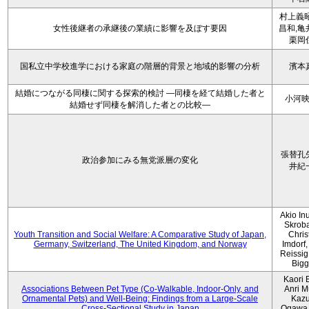
村上義昭
女性後継者の承継後の業績に影響を及ぼす要因
昌和,亀
栗岡
国私立中学校進学における家庭の階層的背景と地域的影響の分析
濱本
結婚につながる同棲に関する探索的検討 ―同棲を経て結婚した者と
小河
結婚せず同棲を解消した者との比較―
張替孔
政治参加にみる無党派層の変化
井紀
Akio Inu
Skrob
Youth Transition and Social Welfare: A Comparative Study of Japan,
Chris
Germany, Switzerland, The United Kingdom, and Norway
Imdorf, 
Reissig
Bigg
Kaori 
Associations Between Pet Type (Co-Walkable, Indoor-Only, and
Anri M
Ornamental Pets) and Well-Being: Findings from a Large-Scale
Kaz
Cross-Sectional Study in Japan
Ogawa,