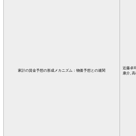
近藤卓司
家計の賃金予想の形成メカニズム：物価予想との連関
康介, 