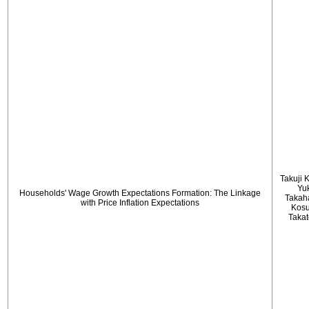
Takuji 
Yu
Households' Wage Growth Expectations Formation: The Linkage
Takah
with Price Inflation Expectations
Kos
Taka