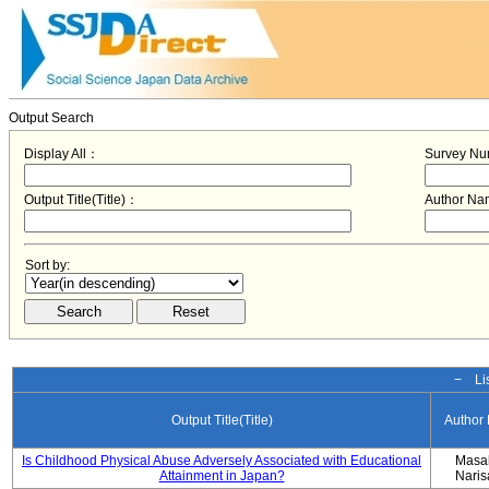
Output Search
Display All：
Survey N
Output Title(Title)：
Author N
Sort by:
− Lis
Output Title(Title)
Author
Is Childhood Physical Abuse Adversely Associated with Educational
Masa
Attainment in Japan?
Nari