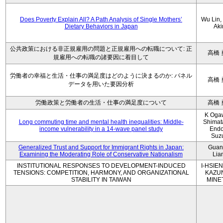
Does Poverty Explain All? A Path Analysis of Single Mothers’
Wu Lin, 
Dietary Behaviors in Japan
Aki
公共政策における非正規雇用の問題と正規雇用への転職について: 正
高橋 
規雇用への転職の諸要因に着目して
労働者の幸福と生活・仕事の満足度はどのように決まるのか: パネル
高橋 
データを用いた要因分析
労働政策と労働者の生活・仕事の満足度について
高橋 
K Oga
Long commuting time and mental health inequalities: Middle-
Shimat
income vulnerability in a 14-wave panel study
Endo
Suz
Generalized Trust and Support for Immigrant Rights in Japan:
Guan
Examining the Moderating Role of Conservative Nationalism
Lia
INSTITUTIONAL RESPONSES TO DEVELOPMENT-INDUCED
I-HSIEN
TENSIONS: COMPETITION, HARMONY, AND ORGANIZATIONAL
KAZU
STABILITY IN TAIWAN
MINE