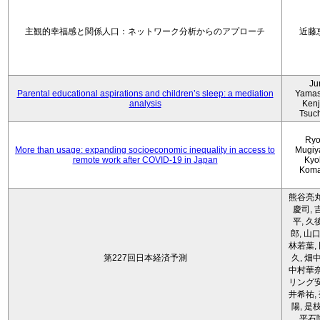
主観的幸福感と関係人口：ネットワーク分析からのアプローチ
近藤
Ju
Parental educational aspirations and children’s sleep: a mediation
Yamas
analysis
Kenji
Tsuc
Ryo
More than usage: expanding socioeconomic inequality in access to
Mugiy
remote work after COVID-19 in Japan
Kyo
Koma
熊谷亮丸
慶司, 
平, 久
郎, 山口
林若葉,
第227回日本経済予測
久, 畑
中村華奈
リング安
井希祐,
陽, 是
平石