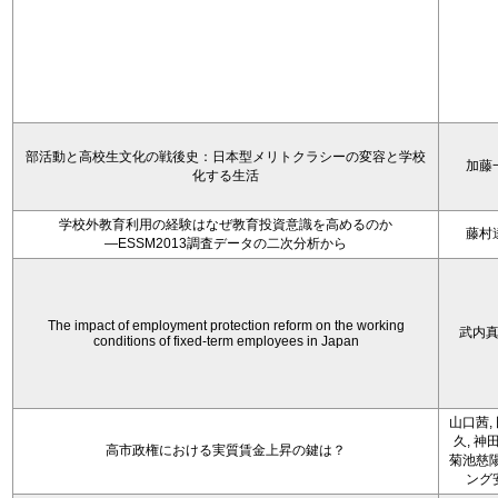
部活動と高校生文化の戦後史：日本型メリトクラシーの変容と学校
加藤
化する生活
学校外教育利用の経験はなぜ教育投資意識を高めるのか
藤村
―ESSM2013調査データの二次分析から
The impact of employment protection reform on the working
武内
conditions of fixed-term employees in Japan
山口茜,
久, 神
高市政権における実質賃金上昇の鍵は？
菊池慈陽
ング