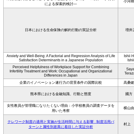
小河
による探索的検討—
日本における生命保険の解約行動の実証分析
増井
Anxiety and Well-Being: A Factorial and Regression Analysis of Life
Ishii 
Satisfaction Determinants in a Japanese Population
Ishi
Perceived Helpfulness of Workplace Support for Combining
Say
Infertility Treatment and Work: Occupational and Organizational
Tera
Differences in Japan
企業のイノベーション遂行力の背景条件の国際比較
高桑
熊本県における金融知識、行動と態度
國方
女性教員が管理職になりたくない理由：小学校教員の調査データを
横山
用いた考察
テレワーク制度の適用と実施が生活時間に与える影響 : 制度活用パ
村上
ターンと属性別差異に着目した実証分析