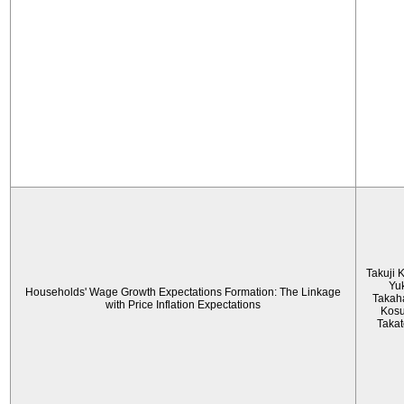
Takuji 
Yu
Households' Wage Growth Expectations Formation: The Linkage
Takah
with Price Inflation Expectations
Kos
Taka