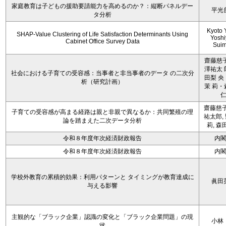
家庭教育は子どもの援助要請能力を高めるのか？：縦断パネルデー
平光
タ分析
Kyoto 
SHAP-Value Clustering of Life Satisfaction Determinants Using
Yoshi
Cabinet Office Survey Data
Sui
齋藤慈子
澤祐太 
社会における子育ての受容感：当事者と非当事者のデータ の二次分
田梨 央
析（研究計画）
茉 莉・
齋藤慈子
子育ての受容感が高まる経路は親と非親で異なるか：共同繁殖の理
祐太郎,
論を踏まえた二次データ分析
莉, 森
令和８年度年次経済財政報告
内
令和８年度年次経済財政報告
内
学校外教育の累積的効果：利用パターンと タイミングが教育達成に
眞田
与える影響
主観的な「ブラック企業」認識の変化と「ブラック企業問題」の現
小林
状