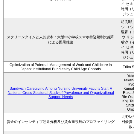
イ セ キ
時周（リ
ジシュ 
胡 彭航
ウ コ ウ
耀霖（ト
スクリーンタイムと人的資本：大阪中小学校スマホ持込規制の緩和
ウ リ ン
による因果推論
瑞汐（イ
イ セ キ
時周（リ
ジシュ 
Optimization of Paternal Management of Work and Childcare in
Eriko 
Japan: Institutional Bundles by Child Age Cohorts
Yut
Takah
Ryo
Sandwich Caregiving Among Nursing University Faculty Staff: A
Kumak
National Cross-Sectional Study of Prevalence and Organizational
Ruka S
Support Needs
Rie Ok
Koji T
Shiz
Omo
北野紘
賃金のインセンティブ効果分析及び賃金重視層のプロファイリング
村優貴
敦