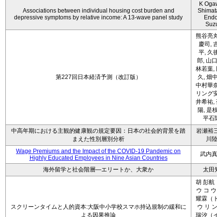
K Oga
Associations between individual housing cost burden and
Shimat
depressive symptoms by relative income: A 13-wave panel study
Endo
Suz
熊谷亮丸
慶司, 
平, 久
郎, 山口
林若葉,
第227回日本経済予測（改訂版）
久, 畑
中村華奈
リング安
井希祐,
陽, 是
平石
中高年期における主観的健康観の規定要因：日本の社会的背景を踏
岩瀬裕三
まえた性別層別分析
川
Wage Premiums and the Impact of the COVID‑19 Pandemic on
武内
Highly Educated Employees in Nine Asian Countries
海外留学と社会階層―エリートか、大衆か
太田
胡 彭航
ウ コ ウ
耀霖（ト
スクリーンタイムと人的資本:大阪中小学校スマホ持込規制の緩和に
ウ リ ン
よる因果推論
瑞汐（イ