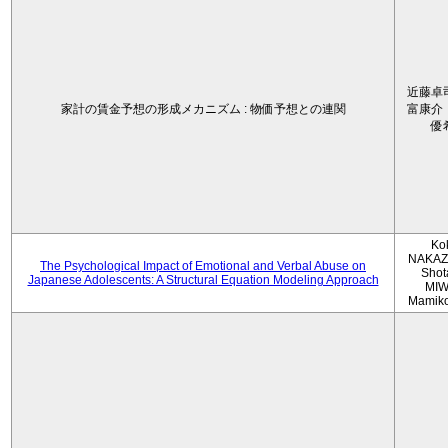
近藤卓
家計の賃金予想の形成メカニズム : 物価予想との連関
富康介
優
Ko
NAKAZ
The Psychological Impact of Emotional and Verbal Abuse on
Shot
Japanese Adolescents: A Structural Equation Modeling Approach
MIW
Mamik