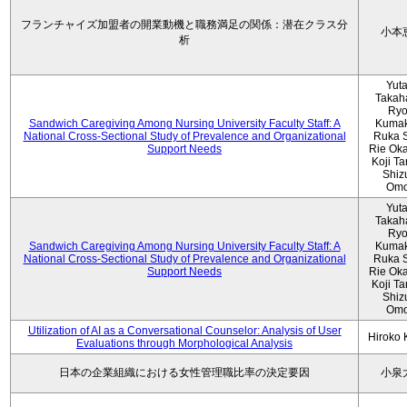
フランチャイズ加盟者の開業動機と職務満足の関係：潜在クラス分
小本
析
Yut
Takah
Ryo
Sandwich Caregiving Among Nursing University Faculty Staff: A
Kumak
National Cross-Sectional Study of Prevalence and Organizational
Ruka S
Support Needs
Rie Ok
Koji T
Shiz
Omo
Yut
Takah
Ryo
Sandwich Caregiving Among Nursing University Faculty Staff: A
Kumak
National Cross-Sectional Study of Prevalence and Organizational
Ruka S
Support Needs
Rie Ok
Koji T
Shiz
Omo
Utilization of AI as a Conversational Counselor: Analysis of User
Hiroko
Evaluations through Morphological Analysis
日本の企業組織における女性管理職比率の決定要因
小泉