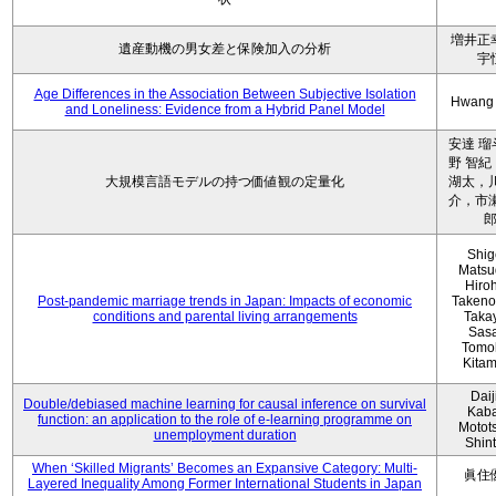
増井正
遺産動機の男女差と保険加入の分析
宇
Age Differences in the Association Between Subjective Isolation
Hwang
and Loneliness: Evidence from a Hybrid Panel Model
安達 瑠
野 智紀
大規模言語モデルの持つ価値観の定量化
湖太，川
介，市瀬
Shig
Matsu
Hiro
Post-pandemic marriage trends in Japan: Impacts of economic
Takeno
conditions and parental living arrangements
Taka
Sasa
Tomo
Kita
Daij
Double/debiased machine learning for causal inference on survival
Kaba
function: an application to the role of e-learning programme on
Motot
unemployment duration
Shin
When ‘Skilled Migrants’ Becomes an Expansive Category: Multi-
眞住
Layered Inequality Among Former International Students in Japan