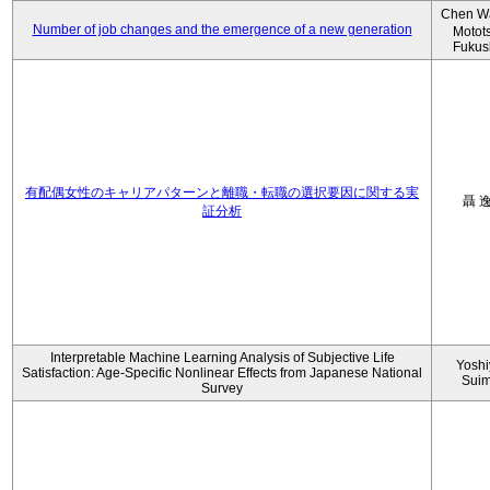
Chen W
Number of job changes and the emergence of a new generation
Motot
Fukus
有配偶女性のキャリアパターンと離職・転職の選択要因に関する実
聶 
証分析
Interpretable Machine Learning Analysis of Subjective Life
Yoshi
Satisfaction: Age-Specific Nonlinear Effects from Japanese National
Sui
Survey