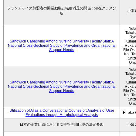
フランチャイズ加盟者の開業動機と職務満足の関係：潜在クラス分
小本
析
Yut
Takah
Ryo
Sandwich Caregiving Among Nursing University Faculty Staff: A
Kumak
National Cross-Sectional Study of Prevalence and Organizational
Ruka S
Support Needs
Rie Ok
Koji T
Shiz
Omo
Yut
Takah
Ryo
Sandwich Caregiving Among Nursing University Faculty Staff: A
Kumak
National Cross-Sectional Study of Prevalence and Organizational
Ruka S
Support Needs
Rie Ok
Koji T
Shiz
Omo
Utilization of AI as a Conversational Counselor: Analysis of User
Hiroko
Evaluations through Morphological Analysis
日本の企業組織における女性管理職比率の決定要因
小泉