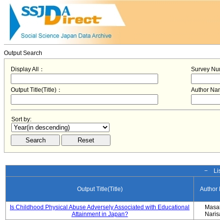
Output Search
Display All：
Survey N
Output Title(Title)：
Author N
Sort by:
− Lis
Output Title(Title)
Author
Is Childhood Physical Abuse Adversely Associated with Educational
Masa
Attainment in Japan?
Nari