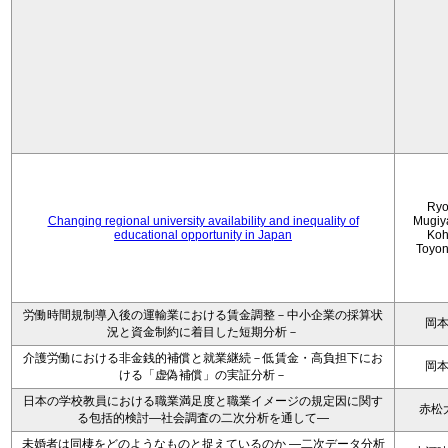
Ryo
Changing regional university availability and inequality of
Mugiy
educational opportunity in Japan
Koh
Toyo
労働時間規制導入後の運輸業における賃金調整－中小企業の採算状
岡
況と資金制約に着目した短期分析－
介護労働における非金銭的補償と就業継続－低賃金・高負担下にお
岡
ける「虚偽補償」の実証分析－
日本の学校教員における職業満足度と職業イメージの規定因に関す
赤松
る包括的検討―社会調査の二次分析を通して―
未婚者は同棲をどのようなものと捉えているのか —二次データ分析