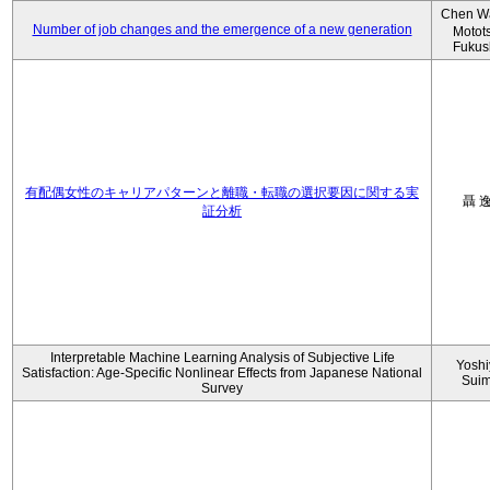
Chen W
Number of job changes and the emergence of a new generation
Motot
Fukus
有配偶女性のキャリアパターンと離職・転職の選択要因に関する実
聶 
証分析
Interpretable Machine Learning Analysis of Subjective Life
Yoshi
Satisfaction: Age-Specific Nonlinear Effects from Japanese National
Sui
Survey