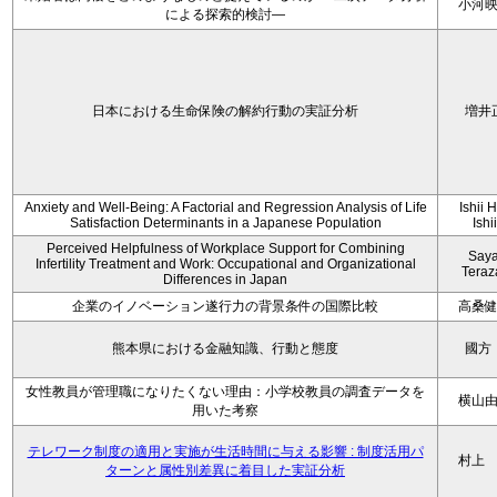
小河
による探索的検討—
日本における生命保険の解約行動の実証分析
増井
Anxiety and Well-Being: A Factorial and Regression Analysis of Life
Ishii 
Satisfaction Determinants in a Japanese Population
Ishi
Perceived Helpfulness of Workplace Support for Combining
Say
Infertility Treatment and Work: Occupational and Organizational
Tera
Differences in Japan
企業のイノベーション遂行力の背景条件の国際比較
高桑
熊本県における金融知識、行動と態度
國方
女性教員が管理職になりたくない理由：小学校教員の調査データを
横山
用いた考察
テレワーク制度の適用と実施が生活時間に与える影響 : 制度活用パ
村上
ターンと属性別差異に着目した実証分析