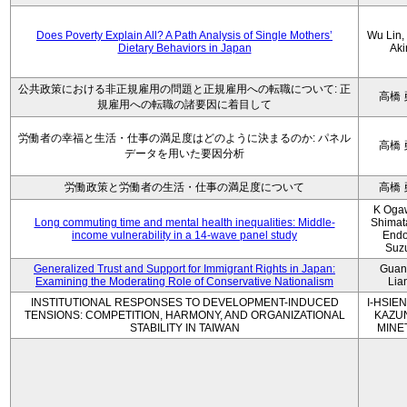
Does Poverty Explain All? A Path Analysis of Single Mothers’
Wu Lin, 
Dietary Behaviors in Japan
Aki
公共政策における非正規雇用の問題と正規雇用への転職について: 正
高橋 
規雇用への転職の諸要因に着目して
労働者の幸福と生活・仕事の満足度はどのように決まるのか: パネル
高橋 
データを用いた要因分析
労働政策と労働者の生活・仕事の満足度について
高橋 
K Oga
Long commuting time and mental health inequalities: Middle-
Shimat
income vulnerability in a 14-wave panel study
Endo
Suz
Generalized Trust and Support for Immigrant Rights in Japan:
Guan
Examining the Moderating Role of Conservative Nationalism
Lia
INSTITUTIONAL RESPONSES TO DEVELOPMENT-INDUCED
I-HSIEN
TENSIONS: COMPETITION, HARMONY, AND ORGANIZATIONAL
KAZU
STABILITY IN TAIWAN
MINE