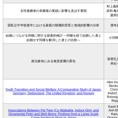
村上義昭
女性後継者の承継後の業績に影響を及ぼす要因
昌和,亀
栗岡
国私立中学校進学における家庭の階層的背景と地域的影響の分析
濱本
結婚につながる同棲に関する探索的検討 ―同棲を経て結婚した者と
小河
結婚せず同棲を解消した者との比較―
張替孔
政治参加にみる無党派層の変化
井紀
Akio Inu
Skrob
Youth Transition and Social Welfare: A Comparative Study of Japan,
Chris
Germany, Switzerland, The United Kingdom, and Norway
Imdorf, 
Reissig
Bigg
Kaori 
Associations Between Pet Type (Co-Walkable, Indoor-Only, and
Anri M
Ornamental Pets) and Well-Being: Findings from a Large-Scale
Kaz
Cross-Sectional Study in Japan
Ogawa,