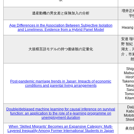
増井正
遺産動機の男女差と保険加入の分析
宇
Age Differences in the Association Between Subjective Isolation
Hwang
and Loneliness: Evidence from a Hybrid Panel Model
安達 瑠
野 智紀
大規模言語モデルの持つ価値観の定量化
湖太，川
介，市瀬
Shig
Matsu
Hiro
Post-pandemic marriage trends in Japan: Impacts of economic
Takeno
conditions and parental living arrangements
Taka
Sasa
Tomo
Kita
Daij
Double/debiased machine learning for causal inference on survival
Kaba
function: an application to the role of e-learning programme on
Motot
unemployment duration
Shin
When ‘Skilled Migrants’ Becomes an Expansive Category: Multi-
眞住
Layered Inequality Among Former International Students in Japan