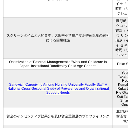
イ セ キ
時周（リ
ジシュ 
胡 彭航
ウ コ ウ
耀霖（ト
スクリーンタイムと人的資本：大阪中小学校スマホ持込規制の緩和
ウ リ ン
による因果推論
瑞汐（イ
イ セ キ
時周（リ
ジシュ 
Optimization of Paternal Management of Work and Childcare in
Eriko 
Japan: Institutional Bundles by Child Age Cohorts
Yut
Takah
Ryo
Sandwich Caregiving Among Nursing University Faculty Staff: A
Kumak
National Cross-Sectional Study of Prevalence and Organizational
Ruka S
Support Needs
Rie Ok
Koji T
Shiz
Omo
北野紘
賃金のインセンティブ効果分析及び賃金重視層のプロファイリング
村優貴
敦