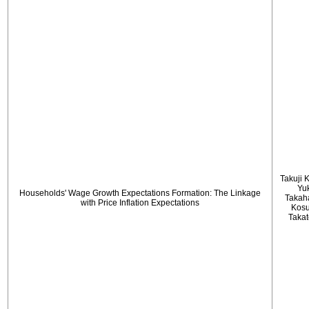
Takuji 
Yu
Households' Wage Growth Expectations Formation: The Linkage
Takah
with Price Inflation Expectations
Kos
Taka