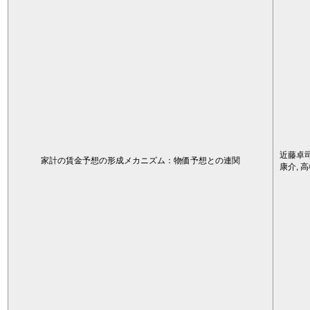
近藤卓司
家計の賃金予想の形成メカニズム：物価予想との連関
康介, 