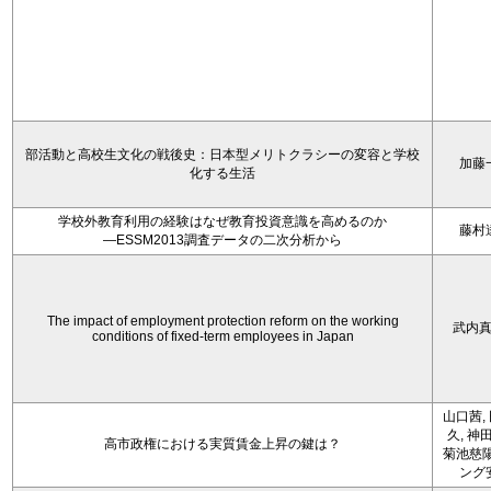
部活動と高校生文化の戦後史：日本型メリトクラシーの変容と学校
加藤
化する生活
学校外教育利用の経験はなぜ教育投資意識を高めるのか
藤村
―ESSM2013調査データの二次分析から
The impact of employment protection reform on the working
武内
conditions of fixed-term employees in Japan
山口茜,
久, 神
高市政権における実質賃金上昇の鍵は？
菊池慈陽
ング