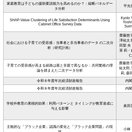
家庭教育は子どもの援助要請能力を高めるのか？：縦断パネルデー
平光
タ分析
Kyoto 
SHAP-Value Clustering of Life Satisfaction Determinants Using
Yoshi
Cabinet Office Survey Data
Sui
齋藤慈子
澤祐太 
社会における子育ての受容感：当事者と非当事者のデータ の二次分
田梨 央
析（研究計画）
茉 莉・
齋藤慈子
子育ての受容感が高まる経路は親と非親で異なるか：共同繁殖の理
祐太郎,
論を踏まえた二次データ分析
莉, 森
令和８年度年次経済財政報告
内
令和８年度年次経済財政報告
内
学校外教育の累積的効果：利用パターンと タイミングが教育達成に
眞田
与える影響
主観的な「ブラック企業」認識の変化と「ブラック企業問題」の現
小林
状