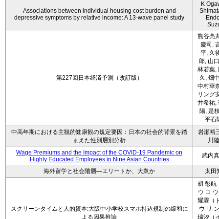
K Oga
Associations between individual housing cost burden and
Shimat
depressive symptoms by relative income: A 13-wave panel study
Endo
Suz
熊谷亮丸
慶司, 
平, 久
郎, 山口
林若葉,
第227回日本経済予測（改訂版）
久, 畑
中村華奈
リング安
井希祐,
陽, 是
平石
中高年期における主観的健康観の規定要因：日本の社会的背景を踏
岩瀬裕三
まえた性別層別分析
川
Wage Premiums and the Impact of the COVID‑19 Pandemic on
武内
Highly Educated Employees in Nine Asian Countries
海外留学と社会階層―エリートか、大衆か
太田
胡 彭航
ウ コ ウ
耀霖（ト
スクリーンタイムと人的資本:大阪中小学校スマホ持込規制の緩和に
ウ リ ン
よる因果推論
瑞汐（イ