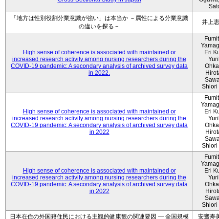
Sat
「地方は性別役割分業意識が強い」は本当か －属性による分業意識
井上
の違いを探る－
Fumi
Yamag
High sense of coherence is associated with maintained or
Eri K
increased research activity among nursing researchers during the
Yur
COVID-19 pandemic: A secondary analysis of archived survey data
Ohka
in 2022.
Hiro
Sawa
Shiori 
Fumi
Yamag
High sense of coherence is associated with maintained or
Eri K
increased research activity among nursing researchers during the
Yur
COVID-19 pandemic: A secondary analysis of archived survey data
Ohka
in 2022
Hiro
Sawa
Shiori 
Fumi
Yamag
High sense of coherence is associated with maintained or
Eri K
increased research activity among nursing researchers during the
Yur
COVID-19 pandemic: A secondary analysis of archived survey data
Ohka
in 2022
Hiro
Sawa
Shiori 
日本在住の外国籍住民における主観的健康観の関連要因 ― 全国規模
安齋寿美