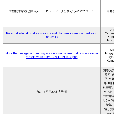
主観的幸福感と関係人口：ネットワーク分析からのアプローチ
近藤
Ju
Parental educational aspirations and children’s sleep: a mediation
Yamas
analysis
Kenji
Tsuc
Ryo
More than usage: expanding socioeconomic inequality in access to
Mugiy
remote work after COVID-19 in Japan
Kyo
Koma
熊谷亮丸
慶司, 
平, 久
郎, 山口
林若葉,
第227回日本経済予測
久, 畑
中村華奈
リング安
井希祐,
陽, 是
平石