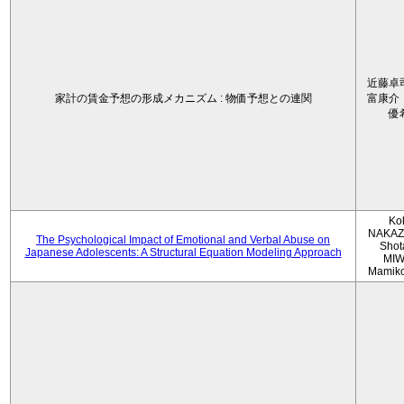
近藤卓
家計の賃金予想の形成メカニズム : 物価予想との連関
富康介
優
Ko
NAKAZ
The Psychological Impact of Emotional and Verbal Abuse on
Shot
Japanese Adolescents: A Structural Equation Modeling Approach
MIW
Mamik