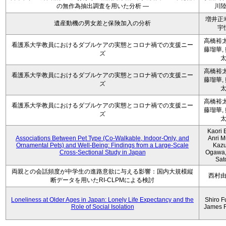
の無作為抽出調査を用いた分析 ―
川
増井正
遺産動機の男女差と保険加入の分析
宇
高橋裕太
看護系大学教員におけるダブルケアの実態とコロナ禍での支援ニー
藤瑠華,
ズ
高橋裕太
看護系大学教員におけるダブルケアの実態とコロナ禍での支援ニー
藤瑠華,
ズ
高橋裕太
看護系大学教員におけるダブルケアの実態とコロナ禍での支援ニー
藤瑠華,
ズ
Kaori 
Associations Between Pet Type (Co-Walkable, Indoor-Only, and
Anri M
Ornamental Pets) and Well-Being: Findings from a Large-Scale
Kaz
Cross-Sectional Study in Japan
Ogawa,
Sat
両親との会話頻度が中学生の進路意欲に与える影響：国内大規模縦
西村
断データを用いたRI-CLPMによる検討
Loneliness at Older Ages in Japan: Lonely Life Expectancy and the
Shiro F
Role of Social Isolation
James 