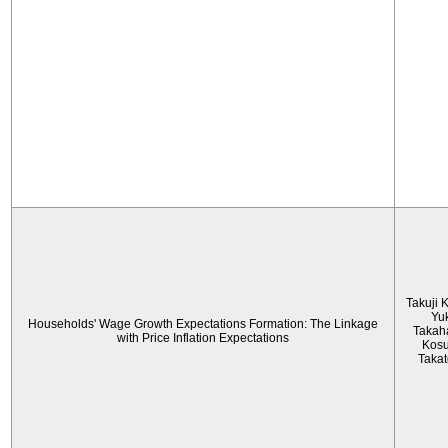
Takuji 
Yu
Households' Wage Growth Expectations Formation: The Linkage
Takah
with Price Inflation Expectations
Kos
Taka