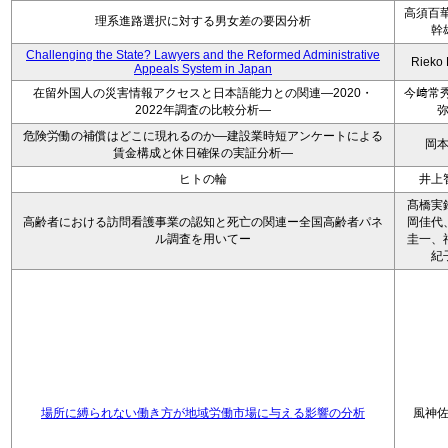
高須百華
理系進路選択に対する男女差の要因分析
幹
Challenging the State? Lawyers and the Reformed Administrative
Rieko
Appeals System in Japan
在留外国人の災害情報アクセスと日本語能力との関連―2020・
今﨑常秀
2022年調査の比較分析―
危険労働の補償はどこに現れるのか―建設業時短アンケートによる
岡
賃金構成と休日確保の実証分析―
ヒトの輪
井上
髙橋実
高齢者における訪問看護事業の認知と死亡の関連ー全国高齢者パネ
岡佳代
ル調査を用いてー
圭一、
紀
場所に縛られない働き方が地域労働市場に与える影響の分析
風神