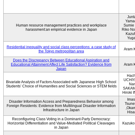
Junt
Yama
Human resource management practices and workplace
Sumie 
harassment:an empirical evidence in Japan
Riko No
Kazu
Yug
Residential inequality and social class perceptions: a case study of
Aram 
the Tokyo metropolitan area
Does the Discrepancy Between Educational Aspiration and
Educational Attainment Affect Life Satisfaction? Evidence from
Aram 
Japan
Hach
UCHIY
Bivariate Analysis of Factors Associated with Japanese High School
Na
Students’ Choice of Humanities and Social Sciences or STEM fields
SAKAM
Hiroki
Imas
Disaster Information Access and Preparedness Behavior among
Tsune
Foreign Residents: Evidence from Multilingual Disaster Information
,Oka
Infrastructure in Japan
Hisa
Reconfiguring Class Voting in a Dominant-Party Democracy:
Horizontal Differentiation and Value-Mediated Political Cleavages
Kazuko
in Japan