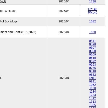
済論集
2026/04
1730
PY140
port & Health
2026/04
PM140
 of Sociology
2026/04
1582
pment and Conflict,15(2025)
2026/04
1560
0541
0598
0607
0608
0609
0610
0692
0693
0755
0818
0882
P
2026/04
0911
0991
1062
1130
1184
1233
1312
1313
1385