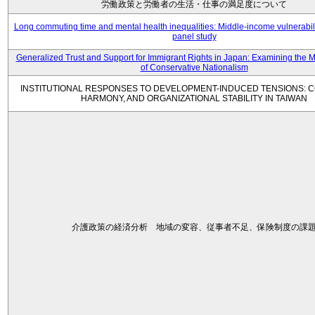
労働政策と労働者の生活・仕事の満足度について
Long commuting time and mental health inequalities: Middle-income vulnerabil
panel study
Generalized Trust and Support for Immigrant Rights in Japan: Examining the 
of Conservative Nationalism
INSTITUTIONAL RESPONSES TO DEVELOPMENT-INDUCED TENSIONS: C
HARMONY, AND ORGANIZATIONAL STABILITY IN TAIWAN
介護政策の経済分析 地域の変容、従事者不足、保険制度の課