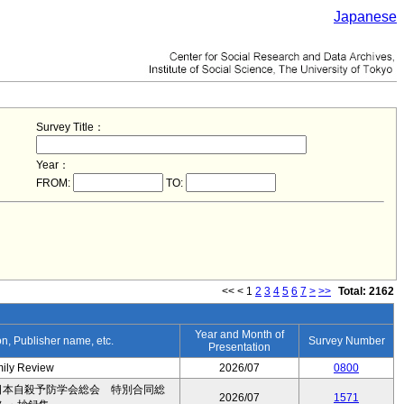
Japanese
Survey Title：
Year：
FROM:
TO:
<<
<
1
2
3
4
5
6
7
>
>>
Total: 2162
Year and Month of
ion, Publisher name, etc.
Survey Number
Presentation
mily Review
2026/07
0800
日本自殺予防学会総会 特別合同総
2026/07
1571