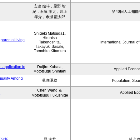
安達 瑠斗，星野 智
紀，石塚 湖太，川上
第40回人工知能
孝介，市瀬 龍太郎
Shigeki Matsuda1,
Hirohisa
parental living
Takenoshita,
International Journal o
Takayuki Sasaki,
Tomohiro Kitamura
 application to
Daijiro Kabata,
Applied Econom
Mototsugu Shintani
quality Among
眞住優助
Population, Spa
Chen Wang ＆
n
Applied Ec
Mototsugu Fukushige
証分析
聶 逸君
社会