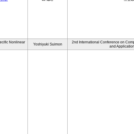
ecific Nonlinear
2nd International Conference on Comp
Yoshiyuki Suimon
and Applicatio