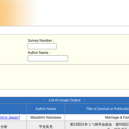
Survey Number：
Author Name：
− List of Usage Output −
Author Name
Title of Journal or Publicat
ent in Japan?
Masahiro Narisawa
Marriage & Fa
第23回日本うつ病学会総会・第50回
タ分析
平光良充