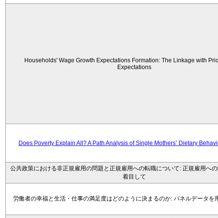
Households' Wage Growth Expectations Formation: The Linkage with Price
Expectations
Does Poverty Explain All? A Path Analysis of Single Mothers’ Dietary Behav
公共政策における非正規雇用の問題と正規雇用への転職について: 正規雇用へ
着目して
労働者の幸福と生活・仕事の満足度はどのように決まるのか: パネルデータを