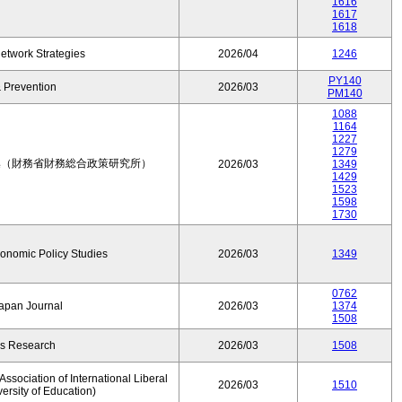
1616
1617
1618
etwork Strategies
2026/04
1246
PY140
 Prevention
2026/03
PM140
1088
1164
1227
1279
集（財務省財務総合政策研究所）
2026/03
1349
1429
1523
1598
1730
conomic Policy Studies
2026/03
1349
0762
Japan Journal
2026/03
1374
1508
rs Research
2026/03
1508
ssociation of International Liberal
2026/03
1510
versity of Education)