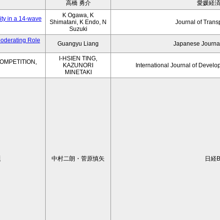
高橋 勇介
愛媛経
K Ogawa, K
ity in a 14-wave
Shimatani, K Endo, N
Journal of Trans
Suzuki
Moderating Role
Guangyu Liang
Japanese Journal
I-HSIEN TING,
OMPETITION,
KAZUNORI
International Journal of Develo
MINETAKI
題
中村二朗・菅原慎矢
日経B