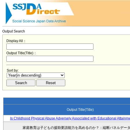
Output Search
Display All：
Output Title(Title)：
Sort by:
Output Title(Title)
Is Childhood Physical Abuse Adversely Associated with Educational Attainm
家庭教育は子どもの援助要請能力を高めるのか？：縦断パネルデー