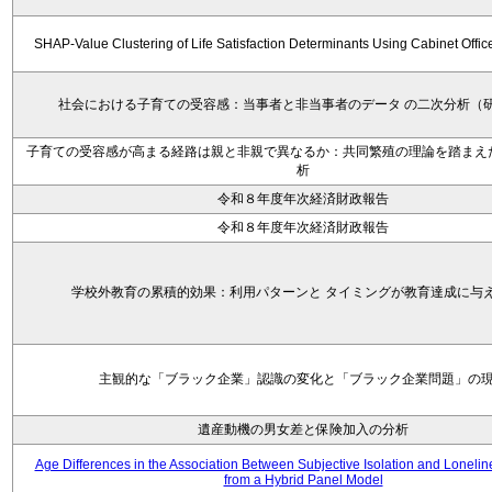
SHAP-Value Clustering of Life Satisfaction Determinants Using Cabinet Offi
社会における子育ての受容感：当事者と非当事者のデータ の二次分析（
子育ての受容感が高まる経路は親と非親で異なるか：共同繁殖の理論を踏まえ
析
令和８年度年次経済財政報告
令和８年度年次経済財政報告
学校外教育の累積的効果：利用パターンと タイミングが教育達成に与
主観的な「ブラック企業」認識の変化と「ブラック企業問題」の
遺産動機の男女差と保険加入の分析
Age Differences in the Association Between Subjective Isolation and Loneli
from a Hybrid Panel Model