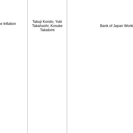
Takuji Kondo, Yuki
 Inflation
Takahashi, Kosuke
Bank of Japan Work
Takatomi