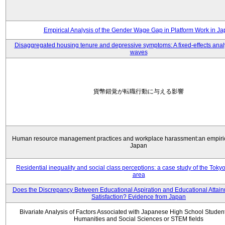
Empirical Analysis of the Gender Wage Gap in Platform Work in J
Disaggregated housing tenure and depressive symptoms: A fixed-effects anal
waves
貨幣錯覚が転職行動に与える影響
Human resource management practices and workplace harassment:an empiric
Japan
Residential inequality and social class perceptions: a case study of the Toky
area
Does the Discrepancy Between Educational Aspiration and Educational Attainm
Satisfaction? Evidence from Japan
Bivariate Analysis of Factors Associated with Japanese High School Student
Humanities and Social Sciences or STEM fields