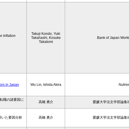
Takuji Kondo, Yuki
 Inflation
Takahashi, Kosuke
Bank of Japan Work
Takatomi
iors in Japan
Wu Lin, Ishida Akira
Nutrie
の転職の諸要因に
高橋 勇介
愛媛大学法文学部論集社
用いた要因分析
高橋 勇介
愛媛大学法文学部論集社