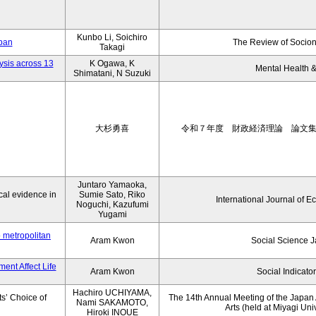
Kunbo Li, Soichiro
apan
The Review of Socion
Takagi
ysis across 13
K Ogawa, K
Mental Health &
Shimatani, N Suzuki
大杉勇喜
令和７年度 財政経済理論 論文
Juntaro Yamaoka,
al evidence in
Sumie Sato, Riko
International Journal of E
Noguchi, Kazufumi
Yugami
o metropolitan
Aram Kwon
Social Science 
ent Affect Life
Aram Kwon
Social Indicato
Hachiro UCHIYAMA,
s’ Choice of
The 14th Annual Meeting of the Japan A
Nami SAKAMOTO,
Arts (held at Miyagi Uni
Hiroki INOUE