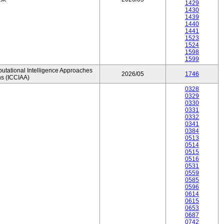
1429
1430
1439
1440
1441
1523
1524
1598
1599
utational Intelligence Approaches
2026/05
1746
ns (ICCIAA)
0328
0329
0330
0331
0332
0341
0384
0513
0514
0515
0516
0531
0559
0585
0596
0614
0615
0653
0687
0742