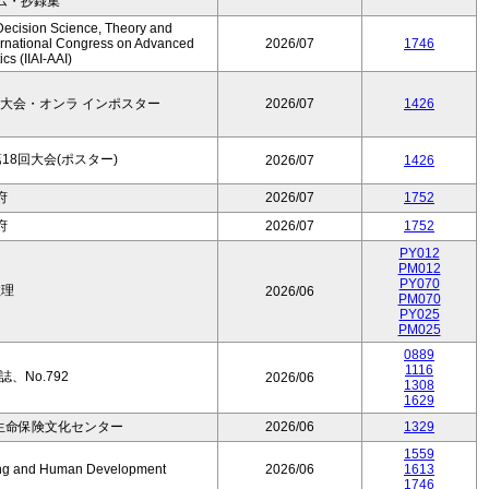
ム・抄録集
Decision Science, Theory and
ernational Congress on Advanced
2026/07
1746
cs (IIAI-AAI)
大会・オンラ インポスター
2026/07
1426
8回大会(ポスター)
2026/07
1426
府
2026/07
1752
府
2026/07
1752
PY012
PM012
PY070
数理
2026/06
PM070
PY025
PM025
0889
1116
、No.792
2026/06
1308
1629
生命保険文化センター
2026/06
1329
1559
Aging and Human Development
2026/06
1613
1746