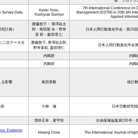
会 プログラ
7th International Conference on 
Kyoto Yono,
ce Survey Data
Management (DSTM) in 20th IIAI Int
Yoshiyuki Suimon
Applied Informati
齋藤慈子・ 厚澤祐太
研究計画）
郎・角田梨 央・野嵜
日本人間行動進化学会・第15回
茉 莉・森田理 仁
た二次データ分
齋藤慈子, 厚澤祐太郎,
日本人間行動進化学会第1
野嵜茉莉, 森田理仁
内閣府
内閣
内閣府
内閣
える影響
眞田英毅
統計
現状
小林 徹
日本労働研究雑誌
増井正幸，麦宇恒
生命保険論集第235号・
ness: Evidence
Hwang Choe
The International Journal of 