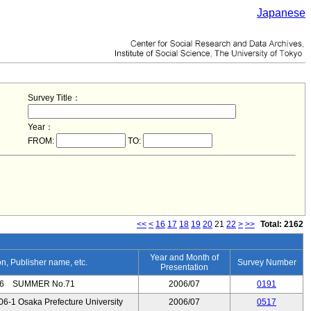
Japanese
Survey Title：
Year：
FROM:
TO:
<<
<
16
17
18
19
20
21
22
>
>>
Total: 2162
Year and Month of
ion, Publisher name, etc.
Survey Number
Presentation
SUMMER No.71
2006/07
0191
6-1 Osaka Prefecture University
2006/07
0517