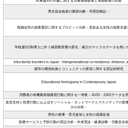
民事裁判の印象に関する当事者経験者と未経験者の比較
男女賃金格差の要因分解－学歴別検証－
既婚女性の就業選択に関するプロビット分析：意欲ある女性の就業支援
学校週5日制導入に伴う補習教育費の変化：家計のマイクロデータを用い
Intra-family transfers in Japan : intergenerational co-residence, distance, 
都市の構造転換とコミュニティの変容に関する実証的研究
Educational Homogamy in Contemporary Japan
消費者の有機農産物購買行動に関する一考察－JGSS・2002データを
政党支持と投票行動におよぼすソーシャル・ネットワークとマスメディアの影響－
タの分析－
男性の家事・育児参加と女性の就業促進
医療サービスと予防行動の実証分析－外来受診・健康診断・労働安全