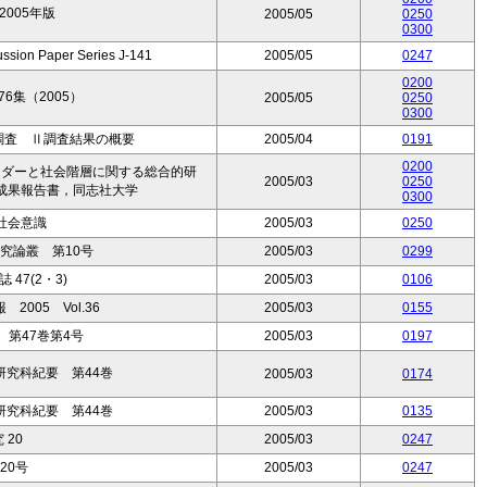
005年版
2005/05
0250
0300
 Paper Series J-141
2005/05
0247
0200
6集（2005）
2005/05
0250
0300
調査 Ⅱ調査結果の概要
2005/04
0191
0200
ンダーと社会階層に関する総合的研
2005/03
0250
成果報告書，同志社大学
0300
社会意識
2005/03
0250
究論叢 第10号
2005/03
0299
47(2・3)
2005/03
0106
005 Vol.36
2005/03
0155
第47巻第4号
2005/03
0197
究科紀要 第44巻
2005/03
0174
究科紀要 第44巻
2005/03
0135
 20
2005/03
0247
20号
2005/03
0247