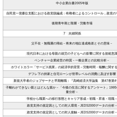
中小企業白書2005年版
自民党一党優位支配における政党脱編成：有権者によるコントロール，政党の
後期青年期と階層・労働市場
7 夫婦関係
父不在・無職層の帰結－将来の地位達成格差とその意味－
現代日本における母親の就労の子どもへの影響に関する規範意
ベンチャー企業経営の特質－一般企業との比較分析－
ホワイトカラー「サービス残業」の経済学的背景－労働時間・報酬に関す
デフレ下の持家と住宅ローンが世帯レベルの消費に及ぼす影響
新規大卒者のジョブサーチと早期離職：『高崎経済大学論集 第47巻第4号8
子離れができない親とはどんな親か－「今後の生活に関するアンケート」199
量分析－
学校から職業への移行形態とキャリア形成－初職・昇進・現職
政党支持の規定因としての対人環境－JEDS2000データの分析
政党支持の規定因としての対人接触－JEDS2000データの分析