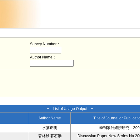
Survey Number：
Author Name：
− List of Usage Output −
Author Name
Title of Journal or Publicat
水落正明
季刊家計経済研究 2006 
若林緑,暮石渉
Discussion Paper New Series No.200