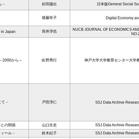
ら－
杉田陽出
日本版General Social 
後藤玲子
Digital Economy an
NUCB JOURNAL OF ECONOMICS AND
筒井淳也
e in Japan
NO.
2000から～
佐野秀行
神戸大学大学教育センター大学教育
じて－
戸田淳仁
SSJ Data Archive Resear
率との関係
山口生史
SSJ Data Archive Resear
フィール－
鈴木紀子
SSJ Data Archive Resear