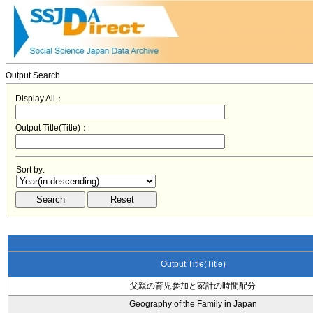
Output Search
Display All：
Output Title(Title)：
Sort by:
Output Title(Title)
父親の育児参加と家計の時間配分
Geography of the Family in Japan