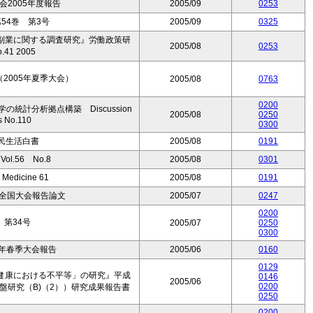
2005年度報告
2005/09
0253
54巻 第3号
2005/09
0325
副業に関する調査研究』労働政策研
2005/08
0253
41 2005
2005年夏季大会）
2005/08
0763
0200
統計分析拠点構築 Discussion
2005/08
0250
s No.110
0300
民生活白書
2005/08
0191
l.56 No.8
2005/08
0301
& Medicine 61
2005/08
0191
回全国大会報告論文
2005/07
0247
0200
第34号
2005/07
0250
0300
5年春季大会報告
2005/06
0160
0129
健康における不平等」の研究』平成
0146
2005/06
0200
盤研究（B)（2））研究成果報告書
0250
0200