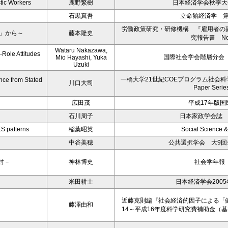
tic Workers
鹿野繁樹
日本経済学会秋季大会
石黒真吾
立命館経済学 第
労働政策研究・研修機構 『雇用者の
0」から～
藤本隆史
究報告書 No.
Wataru Nakazawa,
-Role Attitudes
国際社会学会階層分会（
Mio Hayashi, Yuka
Uzuki
一橋大学21世紀COEプログラム社会科学の
nce from Stated
川口大司
Paper Serie
広田茂
平成17年版国
石川周子
日本家政学会誌 Vo
ES patterns
稲葉昭英
Social Science 
中谷美穂
公共選択学会 大9
討－
神林博史
社会学年報 
米田耕士
日本経済学会200
近藤克則編『社会経済的因子による「
藤澤由和
14～平成16年度科学研究費補助金（基