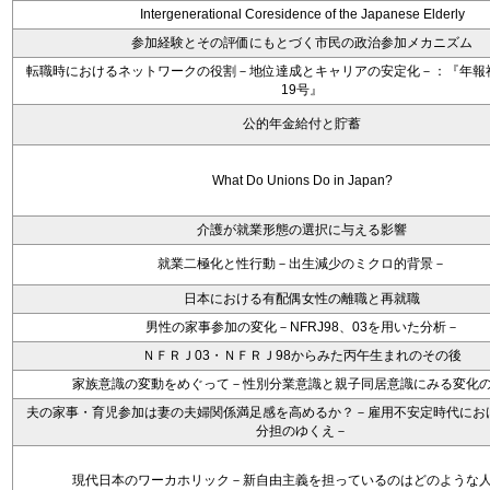
Intergenerational Coresidence of the Japanese Elderly
参加経験とその評価にもとづく市民の政治参加メカニズム
転職時におけるネットワークの役割－地位達成とキャリアの安定化－：『年報
19号』
公的年金給付と貯蓄
What Do Unions Do in Japan?
介護が就業形態の選択に与える影響
就業二極化と性行動－出生減少のミクロ的背景－
日本における有配偶女性の離職と再就職
男性の家事参加の変化－NFRJ98、03を用いた分析－
ＮＦＲＪ03・ＮＦＲＪ98からみた丙午生まれのその後
家族意識の変動をめぐって－性別分業意識と親子同居意識にみる変化
夫の家事・育児参加は妻の夫婦関係満足感を高めるか？－雇用不安定時代にお
分担のゆくえ－
現代日本のワーカホリック－新自由主義を担っているのはどのような