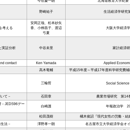
今在慶一朗
北海道教育大学紀要 
野崎祐子
生活経済学研究第
安岡正哉、松本紗矢
を考える
香、小栁昌子、渡辺
大阪大学経済
弓夏
た実証分析
中谷未里
家計経済研究
and contact
Ken Yamada
Applied Economi
高木竜輔
平成15年度～平成17年度科学研究費
三輪哲
Social Science
用いて－
石田章
農業市場研究 第14巻
JEDS96デー
白崎護
年報政治学 20
松田茂樹
橘木俊詔『現代女性の労働・結
衛生法－
澤野孝一朗
名古屋市立大学経済学会オイ