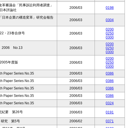
改革審議会「民事訴訟利用者調査」
2006/03
0198
』日本評論社
「日本企業の構造変革」研究会報告
2006/03
0304
0200
2・23巻合併号
2006/03
0250
0300
0200
006 No.13
2006/03
0250
0300
0200
005年度版
2006/03
0250
0300
ch Paper Series No.35
2006/03
0386
ch Paper Series No.35
2006/03
0386
ch Paper Series No.35
2006/03
0386
ch Paper Series No.35
2006/03
0386
ch Paper Series No.35
2006/03
0324
紀要 第26号
2006/03
0191
ト研究 第5号
2006/02
0371