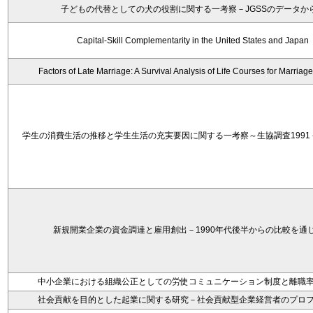
子どもの代替としての犬の役割に関する一考察－JGSSのデータか
Capital-Skill Complementarity in the United States and Japan
Factors of Late Marriage: A Survival Analysis of Life Courses for Marriag
学生の消費生活の推移と学生生活の充実要因に関する一考察～生協調査1991－
新規開業企業の資金調達と雇用創出－1990年代後半からの比較を通
中小企業における組織公正としての労使コミュニケーション制度と離職
社会貢献を目的とした起業に関する研究－社会貢献型企業経営者のプロ