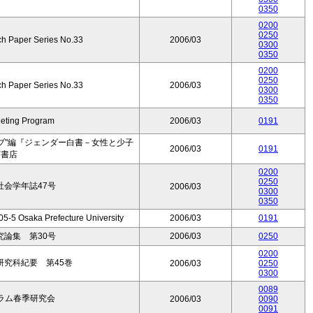
0350
0200
0250
ch Paper Series No.33
2006/03
0300
0350
0200
0250
ch Paper Series No.33
2006/03
0300
0350
eeting Program
2006/03
0191
ブ"編『ジェンダー白書－女性と少子
2006/03
0191
石書店
0200
0250
会学年誌47号
2006/03
0300
0350
5-5 Osaka Prefecture University
2006/03
0191
論集 第30号
2006/03
0250
0200
究科紀要 第45巻
2006/03
0250
0300
0089
ラム春季研究会
2006/03
0090
0091