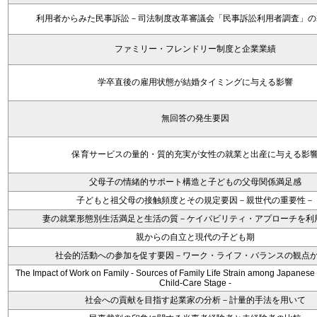
利用者からみた民事訴訟－司法制度改革審議会「民事訴訟利用者調査」の
ファミリー・フレンドリー制度と企業業績
学卒直後の雇用状態が結婚タイミングに与える影響
無回答の発生要因
保育サービスの量的・質的充実が女性の就業と出産に与える影
父母子の情緒的サポート構造と子どもの父母関係満足感
子どもと祖父母の接触頻度とその規定要因－親世代の重要性－
妻の就業形態別生活満足と生活の質－ケイパビリティ・アプローチを利
親からの自立と現代の子ども期
社会的活動への参加を促す要因－ワーク・ライフ・バランスの観点
The Impact of Work on Family - Sources of Family Life Strain among Japanes
Child-Care Stage -
社会への貢献を目指す起業家の分析－計量的手法を用いて