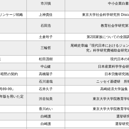
市川慎
中小企業白書2
リンケージ戦略
上神貴佳
東京大学社会科学研究所 Discussion
石田浩
教育社会学研究第7
土倉玲子
第2回家族についての全国
尾嶋史章編『現代日本におけるジェ
三輪哲
究』科学研究費補助金研究
識
松田茂樹
現代日本の
中山健
日本産業科学学会研
る暗黙の契約
高橋陽子
日本労働研究雑誌 
石川達哉
ニッセイ基礎研 所報 2
9-99』
石井久子
高崎経済大学論集 
5年版を用いた定
渋谷知美
東京大学大学院教育学研
－
香川めい
東京大学大学院教育学研
－
白崎護
選挙研究
－
白崎護
選挙研究