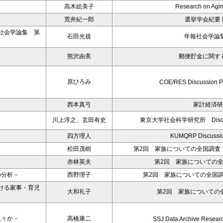
高木絵美子
Research on Agin
荒井紀一郎
選挙学会紀要 No
社会学論集 第
石田光規
年報社会学論集
熊沢由美
郵便貯金に関す
原ひろみ
COE/RES Discussion P
西本真弓
家計経済研究
川上淳之、玄田有史
東京大学社会科学研究所 Discussion
四方理人
KUMQRP Discussio
松田茂樹
第2回 家族についての全国調査（N
赤林英夫
第2回 家族についての
の分析－
西野理子
第2回 家族についての全国調
ける家事・育児
大和礼子
第2回 家族についての全
人々か－
高橋康二
SSJ Data Archive Resear