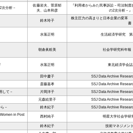
佐藤岩夫、菅原郁
『利用者からみた民事訴訟－司法制度
2次分析－
夫、山本和彦
の2次分析－
株主圧力の高まりと日本企業の変革 
鈴木玲子
書
水落正明
生活経済学研究 第2
朝倉眞粧美
社会学研究科年報 2
響
水落正明
東北経済学会誌2
田中慶子
SSJ Data Archive Resear
斎藤嘉孝
SSJ Data Archive Resear
用して－
片岡洋子
SSJ Data Archive Resear
元森絵里子
SSJ Data Archive Resear
から－
鈴木紀子
SSJ Data Archive Resear
e Women in Post
西村純子
明星大学社会学研究
鈴木紀子
技術マネジメン