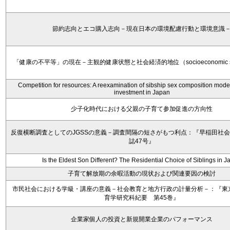
節約志向とエコ購入志向－現在日本の環境配慮行動と環境意識
「健康の不平等」の現在－主観的健康状態と社会経済的地位（socioeconomic s
Competition for resources: A reexamination of sibship sex composition model
investment in Japan
少子化時代における父親の子育て参加促進の方向性
反復横断調査としてのJGSSの意義－調査間隔の短さがもつ利点：『早稲田社
誌47号』
Is the Eldest Son Different? The Residential Choice of Siblings in 
子育て解放期の余暇活動の現状および関連要因の検討
市民社会における学級・講座の意義－社会教育と地方行政の計量分析－：『東
育学研究科紀要 第45巻』
企業家個人の投資と新規開業企業のパフォーマンス