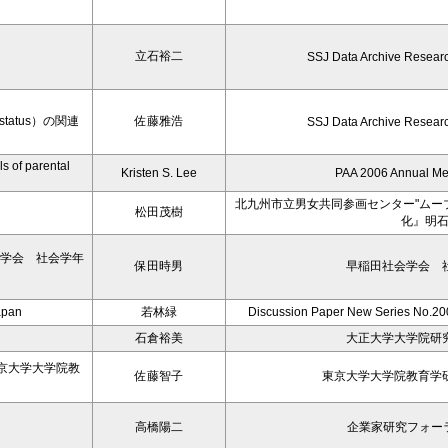
－
立石裕二
SSJ Data Archive Resear
tatus）の関連
佐藤雅浩
SSJ Data Archive Resear
s of parental
Kristen S. Lee
PAA 2006 Annual M
北九州市立男女共同参画センター"ムー
松田茂樹
化』明
会学会 社会学年
保田時男
早稲田社会学会 社
Japan
若林緑
Discussion Paper New Series No.200
石倉裕美
大正大学大学院研究
京大学大学院教
佐藤智子
東京大学大学院教育学研
高橋陽二
企業家研究フォー