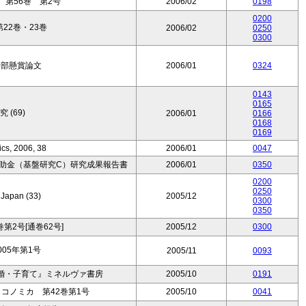
第56巻 第2号
2006/02
0198
0200
22巻・23巻
2006/02
0250
0300
学部懸賞論文
2006/01
0324
0143
0165
 (69)
2006/01
0166
0168
0169
cs, 2006, 38
2006/01
0047
補助金（基盤研究C）研究成果報告書
2006/01
0350
0200
0250
 Japan (33)
2005/12
0300
0350
第2号[通巻62号]
2005/12
0300
05年第1号
2005/11
0093
婚・子育て』ミネルヴァ書房
2005/10
0191
コノミカ 第42巻第1号
2005/10
0041