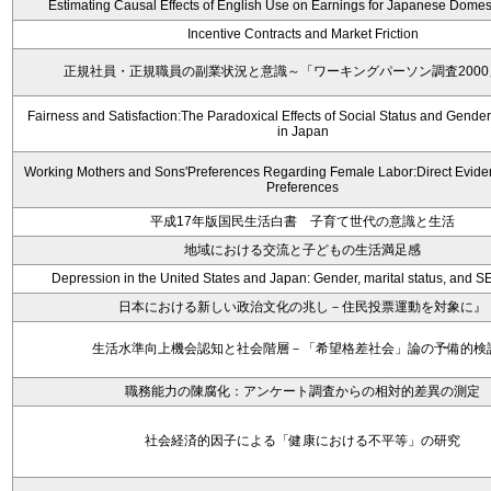
Estimating Causal Effects of English Use on Earnings for Japanese Domes
Incentive Contracts and Market Friction
正規社員・正規職員の副業状況と意識～「ワーキングパーソン調査200
Fairness and Satisfaction:The Paradoxical Effects of Social Status and Gender
in Japan
Working Mothers and Sons'Preferences Regarding Female Labor:Direct Evide
Preferences
平成17年版国民生活白書 子育て世代の意識と生活
地域における交流と子どもの生活満足感
Depression in the United States and Japan: Gender, marital status, and S
日本における新しい政治文化の兆し－住民投票運動を対象に』
生活水準向上機会認知と社会階層－「希望格差社会」論の予備的検
職務能力の陳腐化：アンケート調査からの相対的差異の測定
社会経済的因子による「健康における不平等」の研究