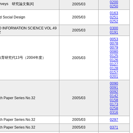
0200
Surveys 研究論文集[4]
2005/03
0250
0163
d Social Design
2005/03
0251
0252
 INFORMATION SCIENCE VOL.49
0300
2005/03
2
0191
0053
0078
0079
0080
0125
研究代13号（2004年度）
2005/03
0126
0127
0128
0157
0201
0090
0091
0092
0142
ch Paper Series No.32
2005/03
0158
0173
0258
0316
ch Paper Series No.32
2005/03
0297
ch Paper Series No.32
2005/03
0371