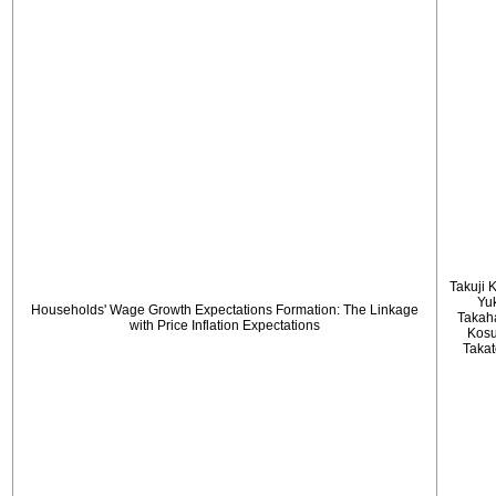
Takuji 
Yu
Households' Wage Growth Expectations Formation: The Linkage
Takah
with Price Inflation Expectations
Kos
Taka