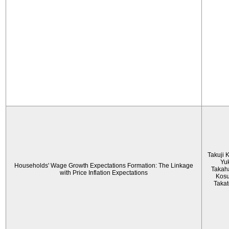
Takuji 
Yu
Households' Wage Growth Expectations Formation: The Linkage
Takah
with Price Inflation Expectations
Kos
Taka