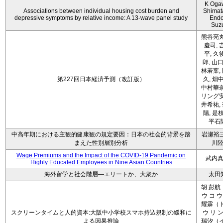
K Oga
Associations between individual housing cost burden and
Shimat
depressive symptoms by relative income: A 13-wave panel study
Endo
Suz
熊谷亮丸
慶司, 
平, 久
郎, 山口
林若葉,
第227回日本経済予測（改訂版）
久, 畑
中村華奈
リング安
井希祐,
陽, 是
平石
中高年期における主観的健康観の規定要因：日本の社会的背景を踏
岩瀬裕三
まえた性別層別分析
川
Wage Premiums and the Impact of the COVID‑19 Pandemic on
武内
Highly Educated Employees in Nine Asian Countries
海外留学と社会階層―エリートか、大衆か
太田
胡 彭航
ウ コ ウ
耀霖（ト
スクリーンタイムと人的資本:大阪中小学校スマホ持込規制の緩和に
ウ リ ン
よる因果推論
瑞汐（イ