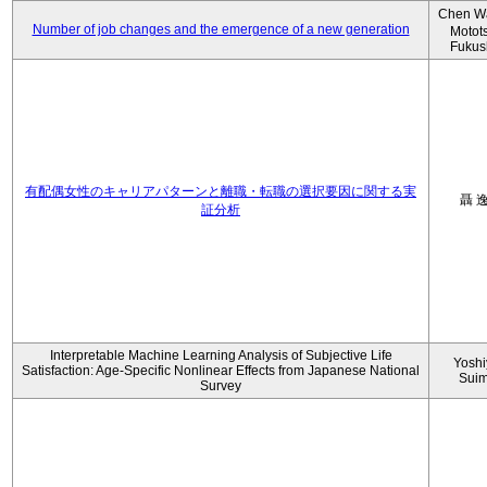
Chen W
Number of job changes and the emergence of a new generation
Motot
Fukus
有配偶女性のキャリアパターンと離職・転職の選択要因に関する実
聶 
証分析
Interpretable Machine Learning Analysis of Subjective Life
Yoshi
Satisfaction: Age-Specific Nonlinear Effects from Japanese National
Sui
Survey