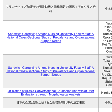
フランチャイズ加盟者の開業動機と職務満足の関係：潜在クラス分
小本
析
Yut
Takah
Ryo
Sandwich Caregiving Among Nursing University Faculty Staff: A
Kumak
National Cross-Sectional Study of Prevalence and Organizational
Ruka S
Support Needs
Rie Ok
Koji T
Shiz
Omo
Yut
Takah
Ryo
Sandwich Caregiving Among Nursing University Faculty Staff: A
Kumak
National Cross-Sectional Study of Prevalence and Organizational
Ruka S
Support Needs
Rie Ok
Koji T
Shiz
Omo
Utilization of AI as a Conversational Counselor: Analysis of User
Hiroko
Evaluations through Morphological Analysis
日本の企業組織における女性管理職比率の決定要因
小泉