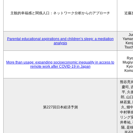
主観的幸福感と関係人口：ネットワーク分析からのアプローチ
近藤
Ju
Parental educational aspirations and children’s sleep: a mediation
Yamas
analysis
Kenji
Tsuc
Ryo
More than usage: expanding socioeconomic inequality in access to
Mugiy
remote work after COVID-19 in Japan
Kyo
Koma
熊谷亮丸
慶司, 
平, 久
郎, 山口
林若葉,
第227回日本経済予測
久, 畑
中村華奈
リング安
井希祐,
陽, 是
平石