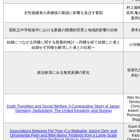
村上義昭
女性後継者の承継後の業績に影響を及ぼす要因
昌和,亀
栗岡
国私立中学校進学における家庭の階層的背景と地域的影響の分析
濱本
結婚につながる同棲に関する探索的検討 ―同棲を経て結婚した者と
小河
結婚せず同棲を解消した者との比較―
張替孔
政治参加にみる無党派層の変化
井紀
Akio Inu
Skrob
Youth Transition and Social Welfare: A Comparative Study of Japan,
Chris
Germany, Switzerland, The United Kingdom, and Norway
Imdorf, 
Reissig
Bigg
Kaori 
Associations Between Pet Type (Co-Walkable, Indoor-Only, and
Anri M
Ornamental Pets) and Well-Being: Findings from a Large-Scale
Kaz
Cross-Sectional Study in Japan
Ogawa,