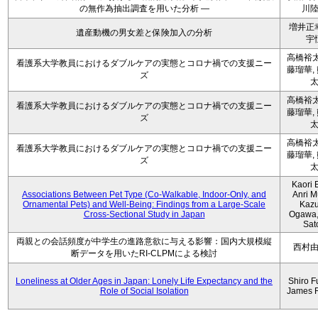
の無作為抽出調査を用いた分析 ―
川
増井正
遺産動機の男女差と保険加入の分析
宇
高橋裕太
看護系大学教員におけるダブルケアの実態とコロナ禍での支援ニー
藤瑠華,
ズ
高橋裕太
看護系大学教員におけるダブルケアの実態とコロナ禍での支援ニー
藤瑠華,
ズ
高橋裕太
看護系大学教員におけるダブルケアの実態とコロナ禍での支援ニー
藤瑠華,
ズ
Kaori 
Associations Between Pet Type (Co-Walkable, Indoor-Only, and
Anri M
Ornamental Pets) and Well-Being: Findings from a Large-Scale
Kaz
Cross-Sectional Study in Japan
Ogawa,
Sat
両親との会話頻度が中学生の進路意欲に与える影響：国内大規模縦
西村
断データを用いたRI-CLPMによる検討
Loneliness at Older Ages in Japan: Lonely Life Expectancy and the
Shiro F
Role of Social Isolation
James 