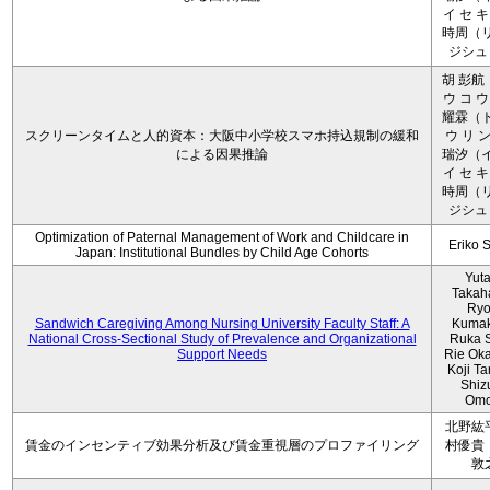
イ セ キ
時周（リ
ジシュ 
胡 彭航
ウ コ ウ
耀霖（ト
スクリーンタイムと人的資本：大阪中小学校スマホ持込規制の緩和
ウ リ ン
による因果推論
瑞汐（イ
イ セ キ
時周（リ
ジシュ 
Optimization of Paternal Management of Work and Childcare in
Eriko 
Japan: Institutional Bundles by Child Age Cohorts
Yut
Takah
Ryo
Sandwich Caregiving Among Nursing University Faculty Staff: A
Kumak
National Cross-Sectional Study of Prevalence and Organizational
Ruka S
Support Needs
Rie Ok
Koji T
Shiz
Omo
北野紘
賃金のインセンティブ効果分析及び賃金重視層のプロファイリング
村優貴
敦