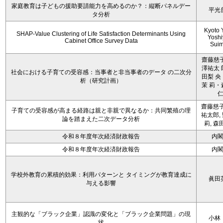
家庭教育は子どもの援助要請能力を高めるのか？：縦断パネルデー
平光
タ分析
Kyoto 
SHAP-Value Clustering of Life Satisfaction Determinants Using
Yoshi
Cabinet Office Survey Data
Sui
齋藤慈子
澤祐太 
社会における子育ての受容感：当事者と非当事者のデータ の二次分
田梨 央
析（研究計画）
茉 莉・
齋藤慈子
子育ての受容感が高まる経路は親と非親で異なるか：共同繁殖の理
祐太郎,
論を踏まえた二次データ分析
莉, 森
令和８年度年次経済財政報告
内
令和８年度年次経済財政報告
内
学校外教育の累積的効果：利用パターンと タイミングが教育達成に
眞田
与える影響
主観的な「ブラック企業」認識の変化と「ブラック企業問題」の現
小林
状