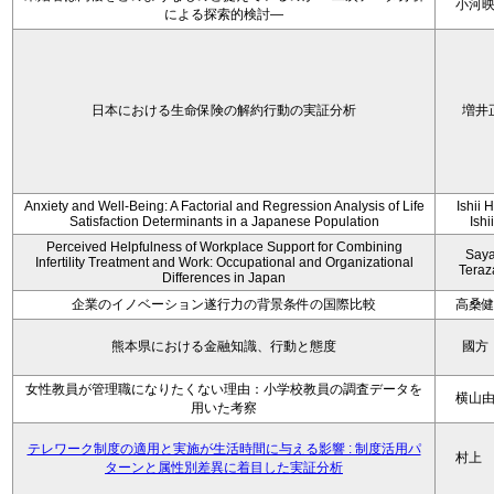
小河
による探索的検討—
日本における生命保険の解約行動の実証分析
増井
Anxiety and Well-Being: A Factorial and Regression Analysis of Life
Ishii 
Satisfaction Determinants in a Japanese Population
Ishi
Perceived Helpfulness of Workplace Support for Combining
Say
Infertility Treatment and Work: Occupational and Organizational
Tera
Differences in Japan
企業のイノベーション遂行力の背景条件の国際比較
高桑
熊本県における金融知識、行動と態度
國方
女性教員が管理職になりたくない理由：小学校教員の調査データを
横山
用いた考察
テレワーク制度の適用と実施が生活時間に与える影響 : 制度活用パ
村上
ターンと属性別差異に着目した実証分析