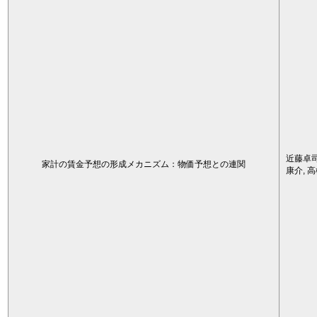
近藤卓司
家計の賃金予想の形成メカニズム：物価予想との連関
康介, 