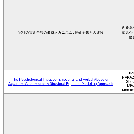
近藤卓
家計の賃金予想の形成メカニズム : 物価予想との連関
富康介
優
Ko
NAKAZ
The Psychological Impact of Emotional and Verbal Abuse on
Shot
Japanese Adolescents: A Structural Equation Modeling Approach
MIW
Mamik