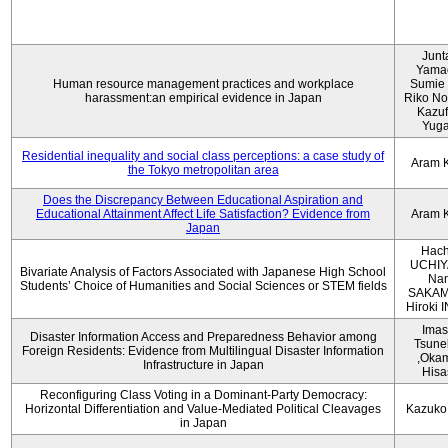
Junt
Yama
Human resource management practices and workplace
Sumie 
harassment:an empirical evidence in Japan
Riko No
Kazu
Yug
Residential inequality and social class perceptions: a case study of
Aram 
the Tokyo metropolitan area
Does the Discrepancy Between Educational Aspiration and
Educational Attainment Affect Life Satisfaction? Evidence from
Aram 
Japan
Hach
UCHIY
Bivariate Analysis of Factors Associated with Japanese High School
Na
Students’ Choice of Humanities and Social Sciences or STEM fields
SAKAM
Hiroki
Imas
Disaster Information Access and Preparedness Behavior among
Tsune
Foreign Residents: Evidence from Multilingual Disaster Information
,Oka
Infrastructure in Japan
Hisa
Reconfiguring Class Voting in a Dominant-Party Democracy:
Horizontal Differentiation and Value-Mediated Political Cleavages
Kazuko
in Japan