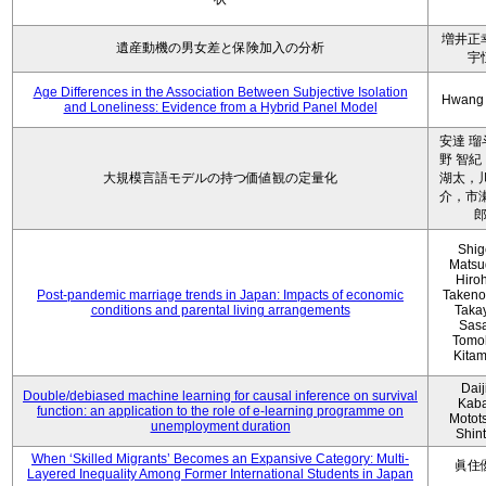
増井正
遺産動機の男女差と保険加入の分析
宇
Age Differences in the Association Between Subjective Isolation
Hwang
and Loneliness: Evidence from a Hybrid Panel Model
安達 瑠
野 智紀
大規模言語モデルの持つ価値観の定量化
湖太，川
介，市瀬
Shig
Matsu
Hiro
Post-pandemic marriage trends in Japan: Impacts of economic
Takeno
conditions and parental living arrangements
Taka
Sasa
Tomo
Kita
Daij
Double/debiased machine learning for causal inference on survival
Kaba
function: an application to the role of e-learning programme on
Motot
unemployment duration
Shin
When ‘Skilled Migrants’ Becomes an Expansive Category: Multi-
眞住
Layered Inequality Among Former International Students in Japan