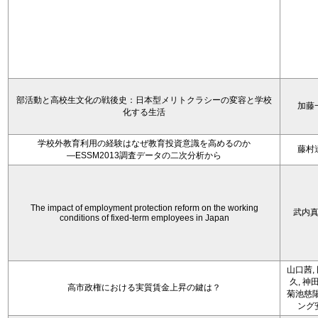
部活動と高校生文化の戦後史：日本型メリトクラシーの変容と学校
加藤
化する生活
学校外教育利用の経験はなぜ教育投資意識を高めるのか
藤村
―ESSM2013調査データの二次分析から
The impact of employment protection reform on the working
武内
conditions of fixed-term employees in Japan
山口茜,
久, 神
高市政権における実質賃金上昇の鍵は？
菊池慈陽
ング