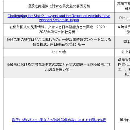
高須百華
理系進路選択に対する男女差の要因分析
幹
Challenging the State? Lawyers and the Reformed Administrative
Rieko
Appeals System in Japan
在留外国人の災害情報アクセスと日本語能力との関連―2020・
今﨑常秀
2022年調査の比較分析―
危険労働の補償はどこに現れるのか―建設業時短アンケートによる
岡
賃金構成と休日確保の実証分析―
ヒトの輪
井上
髙橋実
高齢者における訪問看護事業の認知と死亡の関連ー全国高齢者パネ
岡佳代
ル調査を用いてー
圭一、
紀
場所に縛られない働き方が地域労働市場に与える影響の分析
風神