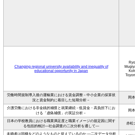
Ryo
Changing regional university availability and inequality of
Mugiy
educational opportunity in Japan
Koh
Toyo
労働時間規制導入後の運輸業における賃金調整－中小企業の採算状
岡
況と資金制約に着目した短期分析－
介護労働における非金銭的補償と就業継続－低賃金・高負担下にお
岡
ける「虚偽補償」の実証分析－
日本の学校教員における職業満足度と職業イメージの規定因に関す
赤松
る包括的検討―社会調査の二次分析を通して―
未婚者は同棲をどのようなものと捉えているのか —二次データ分析