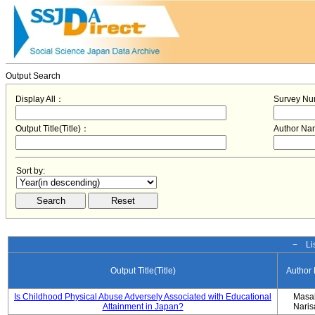
Output Search
Display All：
Survey N
Output Title(Title)：
Author N
Sort by:
− Lis
Output Title(Title)
Author
Is Childhood Physical Abuse Adversely Associated with Educational
Masa
Attainment in Japan?
Nari