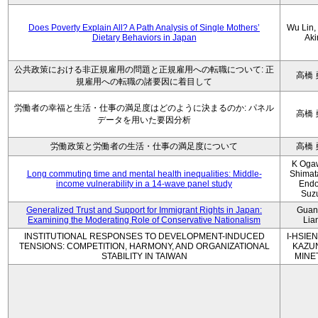
Does Poverty Explain All? A Path Analysis of Single Mothers’
Wu Lin, 
Dietary Behaviors in Japan
Aki
公共政策における非正規雇用の問題と正規雇用への転職について: 正
高橋 
規雇用への転職の諸要因に着目して
労働者の幸福と生活・仕事の満足度はどのように決まるのか: パネル
高橋 
データを用いた要因分析
労働政策と労働者の生活・仕事の満足度について
高橋 
K Oga
Long commuting time and mental health inequalities: Middle-
Shimat
income vulnerability in a 14-wave panel study
Endo
Suz
Generalized Trust and Support for Immigrant Rights in Japan:
Guan
Examining the Moderating Role of Conservative Nationalism
Lia
INSTITUTIONAL RESPONSES TO DEVELOPMENT-INDUCED
I-HSIEN
TENSIONS: COMPETITION, HARMONY, AND ORGANIZATIONAL
KAZU
STABILITY IN TAIWAN
MINE