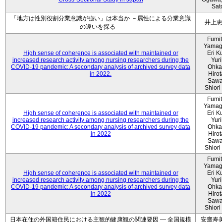
Sat
「地方は性別役割分業意識が強い」は本当か －属性による分業意識
井上
の違いを探る－
Fumi
Yamag
High sense of coherence is associated with maintained or
Eri K
increased research activity among nursing researchers during the
Yur
COVID-19 pandemic: A secondary analysis of archived survey data
Ohka
in 2022.
Hiro
Sawa
Shiori 
Fumi
Yamag
High sense of coherence is associated with maintained or
Eri K
increased research activity among nursing researchers during the
Yur
COVID-19 pandemic: A secondary analysis of archived survey data
Ohka
in 2022
Hiro
Sawa
Shiori 
Fumi
Yamag
High sense of coherence is associated with maintained or
Eri K
increased research activity among nursing researchers during the
Yur
COVID-19 pandemic: A secondary analysis of archived survey data
Ohka
in 2022
Hiro
Sawa
Shiori 
日本在住の外国籍住民における主観的健康観の関連要因 ― 全国規模
安齋寿美