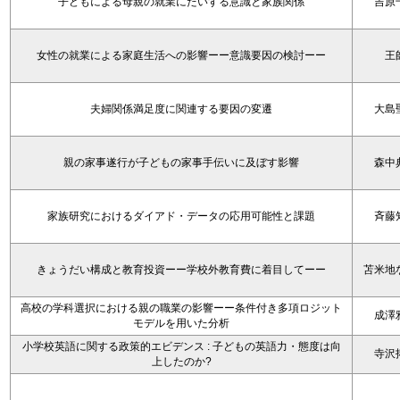
子どもによる母親の就業にたいする意識と家族関係
吉原
女性の就業による家庭生活への影響ーー意識要因の検討ーー
王
夫婦関係満足度に関連する要因の変遷
大島
親の家事遂行が子どもの家事手伝いに及ぼす影響
森中
家族研究におけるダイアド・データの応用可能性と課題
斉藤
きょうだい構成と教育投資ーー学校外教育費に着目してーー
苫米地
高校の学科選択における親の職業の影響ーー条件付き多項ロジット
成澤
モデルを用いた分析
小学校英語に関する政策的エビデンス : 子どもの英語力・態度は向
寺沢
上したのか?