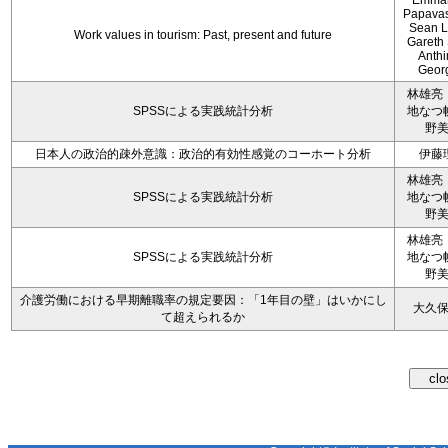
Emman
Papavas
Sean L
Work values in tourism: Past, present and future
Gareth
Anth
Geor
林雄亮
SPSSによる実践統計分析
地なつ
野
日本人の政治的疎外意識：政治的有効性感覚のコーホート分析
伊藤
林雄亮
SPSSによる実践統計分析
地なつ
野
林雄亮
SPSSによる実践統計分析
地なつ
野
介護労働における早期離職率の規定要因：「1年目の壁」はいかにし
大久
て超えられるか