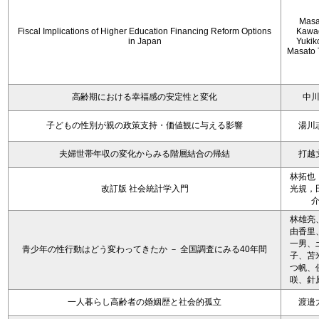
Masa
Fiscal Implications of Higher Education Financing Reform Options
Kawa
in Japan
Yukiko
Masato 
高齢期における幸福感の安定性と変化
中
子どもの性別が親の政策支持・価値観に与える影響
湯川
夫婦世帯年収の変化からみる階層結合の帰結
打越
林拓也
改訂版 社会統計学入門
光規，
林雄亮
由香里
一男、
青少年の性行動はどう変わってきたか － 全国調査にみる40年間
子、苫
つ帆、
咲、針
一人暮らし高齢者の婚姻歴と社会的孤立
渡邉