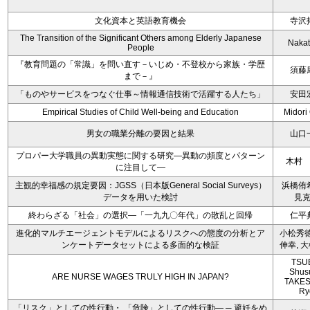
文化資本と英語教育機会
寺沢
The Transition of the Significant Others among Elderly Japanese
Nakat
People
『教育問題の「常識」を問い直す－いじめ・不登校から家族・学歴
須藤
まで－』
「ものやサービスをつなぐ仕事～情報通信技術で活躍する人たち」
安田
Empirical Studies of Child Well-being and Education
Midori
男女の職業分離の要因と結果
山口
プロパー大学職員の異動実態に関する研究―異動の頻度とパターン
木村
に注目して―
主観的幸福感の規定要因：JGSS（日本版General Social Surveys）
浜橋侑
データを用いた検討
見
終わらざる「社会」の選択―「一九九〇年代」の散乱と回帰
仁平
進化的マルチエージェントモデルによるリスクへの態度の分析とア
小松秀徳
ンケートデータセットによる多面的な検証
伸幸, 
TSU
Shus
ARE NURSE WAGES TRULY HIGH IN JAPAN?
TAKES
Ry
「リスク」としての性行動・ 「危険」としての性行動― ─ 避妊をめ