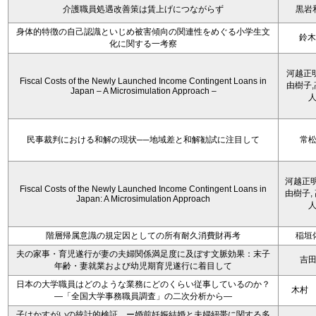
介護職員処遇改善策は賃上げにつながらず
黒岩
身体的特徴の自己認識といじめ被害傾向の関連性をめぐる小学生文
鈴木
化に関する一考察
河越正
Fiscal Costs of the Newly Launched Income Contingent Loans in
由樹子
Japan – A Microsimulation Approach –
民事裁判における和解の現状──地域差と和解勧試に注目して
常
河越正明
Fiscal Costs of the Newly Launched Income Contingent Loans in
由樹子,
Japan: A Microsimulation Approach
階層帰属意識の規定因としての所有耐久消費財再考
稲垣
夫の家事・育児遂行が妻の夫婦関係満足度に及ぼす文脈効果：末子
吉
年齢・妻就業および幼児期育児遂行に着目して
日本の大学職員はどのような業務にどのくらい従事しているのか？
木村
―「全国大学事務職員調査」の二次分析から―
子はかすがいの統計的検証 ー婚前妊娠結婚と夫婦紐帯に関する多