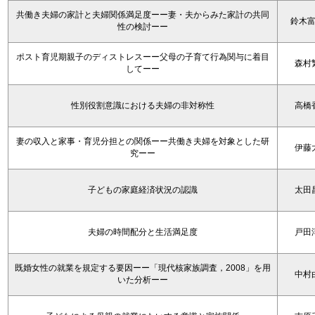
共働き夫婦の家計と夫婦関係満足度ーー妻・夫からみた家計の共同
鈴木
性の検討ーー
ポスト育児期親子のディストレスーー父母の子育て行為関与に着目
森村
してーー
性別役割意識における夫婦の非対称性
高橋
妻の収入と家事・育児分担との関係ーー共働き夫婦を対象とした研
伊藤
究ーー
子どもの家庭経済状況の認識
太田
夫婦の時間配分と生活満足度
戸田
既婚女性の就業を規定する要因ーー「現代核家族調査，2008」を用
中村
いた分析ーー