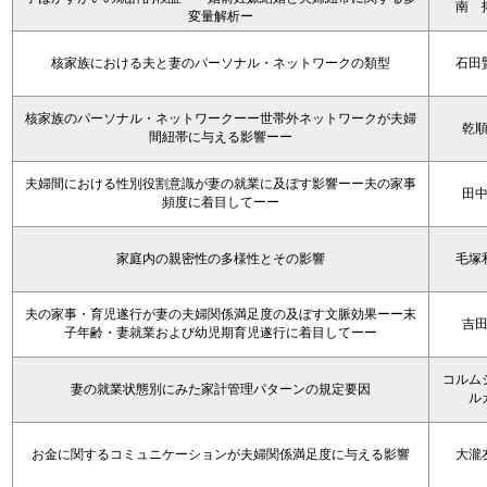
南 
変量解析ー
核家族における夫と妻のパーソナル・ネットワークの類型
石田
核家族のパーソナル・ネットワークーー世帯外ネットワークが夫婦
乾
間紐帯に与える影響ーー
夫婦間における性別役割意識が妻の就業に及ぼす影響ーー夫の家事
田
頻度に着目してーー
家庭内の親密性の多様性とその影響
毛塚
夫の家事・育児遂行が妻の夫婦関係満足度の及ぼす文脈効果ーー末
吉
子年齢・妻就業および幼児期育児遂行に着目してーー
コルム
妻の就業状態別にみた家計管理パターンの規定要因
ル
お金に関するコミュニケーションが夫婦関係満足度に与える影響
大瀧