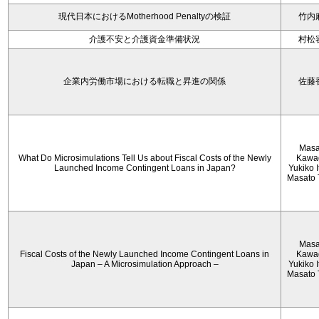
現代日本におけるMotherhood Penaltyの検証
竹内
介護不安と介護資金準備状況
村松
企業内労働市場における転職と昇進の関係
佐藤
Masa
What Do Microsimulations Tell Us about Fiscal Costs of the Newly
Kawa
Launched Income Contingent Loans in Japan?
Yukiko 
Masato 
Masa
Fiscal Costs of the Newly Launched Income Contingent Loans in
Kawa
Japan – A Microsimulation Approach –
Yukiko 
Masato 