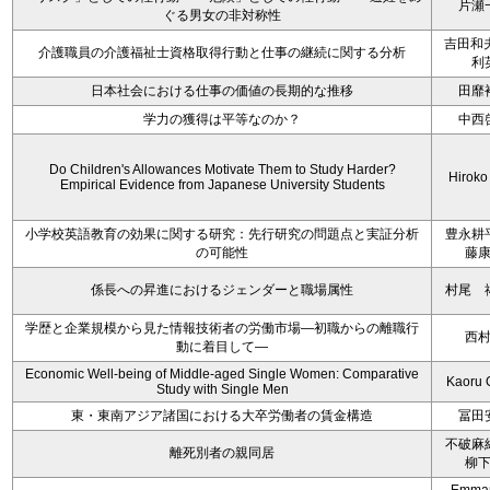
片瀬
ぐる男女の非対称性
吉田和
介護職員の介護福祉士資格取得行動と仕事の継続に関する分析
利
日本社会における仕事の価値の長期的な推移
田靡
学力の獲得は平等なのか？
中西
Do Children's Allowances Motivate Them to Study Harder?
Hiroko
Empirical Evidence from Japanese University Students
小学校英語教育の効果に関する研究：先行研究の問題点と実証分析
豊永耕
の可能性
藤
係長への昇進におけるジェンダーと職場属性
村尾 
学歴と企業規模から見た情報技術者の労働市場―初職からの離職行
西
動に着目して―
Economic Well-being of Middle-aged Single Women: Comparative
Kaoru 
Study with Single Men
東・東南アジア諸国における大卒労働者の賃金構造
冨田
不破麻
離死別者の親同居
柳