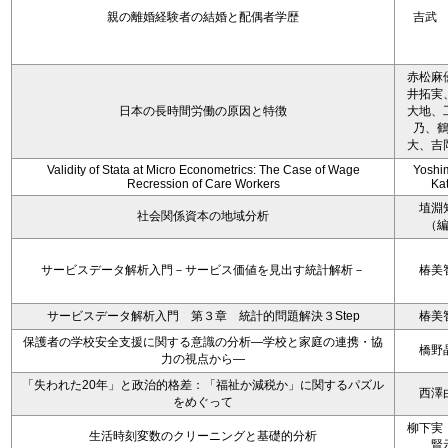
親の離婚経験者の結婚と配偶者学歴
吉武
赤松麻
井拓実
日本の長時間労働の原因と特徴
大地、
乃、
大、吉
Validity of Stata at Micro Econometrics: The Case of Wage
Yoshi
Recression of Care Workers
Ka
埴淵
社会関係資本の地域分析
（
サービスデータ解析入門－サービス価値を見出す統計解析－
椿美
サービスデータ解析入門 第３章 統計的問題解決３Step
椿美
保護者の学校安全支援に関する意識の分析―学校と家庭の連携・協
橋野
力の視点から―
「失われた20年」と政治的格差：「福祉か減税か」に関するパズル
西澤
をめぐって
柳下実
生活時刻変数のクリーニングと基礎的分析
賢