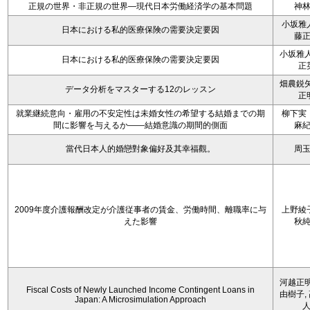
正規の世界・非正規の世界―現代日本労働経済学の基本問題
神
小坂雅
日本における私的医療保険の需要決定要因
藤
小坂雅人
日本における私的医療保険の需要決定要因
正
畑農鋭矢
データ分析をマスターする12のレッスン
正
就業継続意向・雇用の不安定性は未婚女性の希望する結婚までの期
柳下実
間に影響を与えるか――結婚意識の期間的側面
麻
當代日本人的婚戀對象偏好及其幸福觀。
周
2009年度介護報酬改定が介護従事者の賃金、労働時間、離職率に与
上野綾
えた影響
秋
河越正明
Fiscal Costs of Newly Launched Income Contingent Loans in
由樹子,
Japan: A Microsimulation Approach