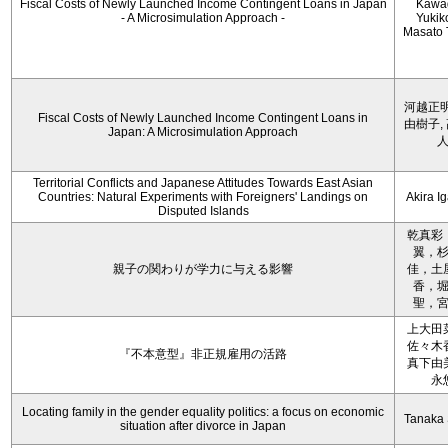
Fiscal Costs of Newly Launched Income Contingent Loans in Japan
Kawa
- A Microsimulation Approach -
Yukiko
Masato 
河越正明
Fiscal Costs of Newly Launched Income Contingent Loans in
由樹子,
Japan: A Microsimulation Approach
Territorial Conflicts and Japanese Attitudes Towards East Asian
Countries: Natural Experiments with Foreigners' Landings on
Akira I
Disputed Islands
乾真彩
翼，
親子の関わりが学力に与える影響
佳，土
香，
聖，
上大田
佐々木
『不本意型』非正規雇用の活路
真下由
永
Locating family in the gender equality politics: a focus on economic
Tanaka 
situation after divorce in Japan