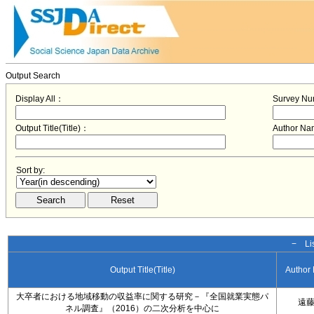
Output Search
Display All：
Survey N
Output Title(Title)：
Author N
Sort by:
− Lis
Output Title(Title)
Author
大卒者における地域移動の収益率に関する研究－『全国就業実態パ
遠
ネル調査』（2016）の二次分析を中心に