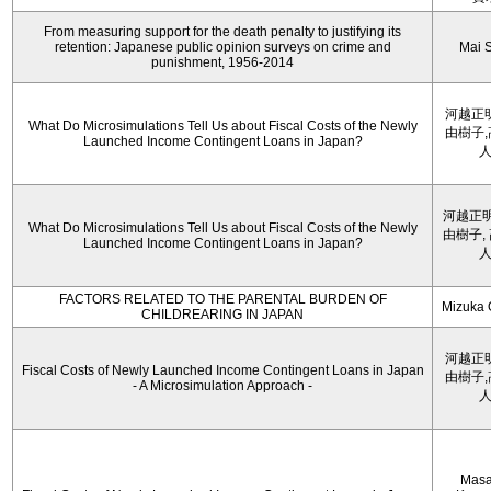
From measuring support for the death penalty to justifying its
retention: Japanese public opinion surveys on crime and
Mai 
punishment, 1956-2014
河越正
What Do Microsimulations Tell Us about Fiscal Costs of the Newly
由樹子
Launched Income Contingent Loans in Japan?
河越正明
What Do Microsimulations Tell Us about Fiscal Costs of the Newly
由樹子,
Launched Income Contingent Loans in Japan?
FACTORS RELATED TO THE PARENTAL BURDEN OF
Mizuka 
CHILDREARING IN JAPAN
河越正
Fiscal Costs of Newly Launched Income Contingent Loans in Japan
由樹子
- A Microsimulation Approach -
Masa