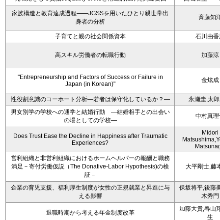
家族構造と教育達成過程――JGSSを用いたひとり親世帯出
斉藤知
身者の分析
子育てと親の社会関係資本
石川由香
高スキル労働者の転職行動
加藤涼
"Entrepreneurship and Factors of Success or Failure in
金炫成
Japan (in Korean)"
性役割意識のコーホート分析―若者は保守化しているか？―
永瀬圭,太
男女別学の学校への通学と結婚行動 ―結婚相手との出会い
中村真理
の場としての学校―
Midori
Does Trust Ease the Decline in Happiness after Traumatic
Matsushima,Y
Experiences?
Matsuna
営利組織と非営利組織におけるホームヘルパーの報酬と職務
満足－寄付労働仮説（The Donative-Labor Hypothesis)の検
大平剛士,藤
証－
企業の育児支援、福利厚生制度が女性の正規就業と昇進に与
保坂将平,後藤
える影響
木秀門
加藤大貴,春山
退職時期から考える年金制度改革
生