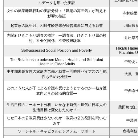
立福家徳,松
ルデータを用いた実証
女性の就業離職行動の実証分析：「職場の雰囲気」が与える
寺村絵里
影響の検証
起業家の誕生月、相対年齢効果が経営成果に与える影響
増田辰
内閣府ひきこもり調査の検討 ―調査法、ひきこもり票の検
井出草
討、社会的関係、不登校経験率―
Hikaru Hase
Self-assessed Social Position and Poverty
Kazuhiro 
The Relationship between Mental Health and Self-rated
中野あ
Health in Older Adults
中年期未婚女性の家庭内労働と就業ー同時性バイアスの可能
大風 
性も含めた検証ー
どのような人が子による介護を受けようとするのか―被介護
中西泰
意向とその経済的背景―
生活目標のコーホート分析―いかなる時代・世代に日本人の
柴田悠,坂
生活目標は変化したのか？―
なぜ日本の公教育費は少ないのか－教育の公的役割を問いな
中澤渉
おす
ソーシャル・キャピタルとシステム・サポート
鹿毛利枝