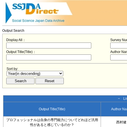
Output Search
Display All：
Survey N
Output Title(Title)：
Author N
Sort by:
− Lis
Output Title(Title)
Author N
プロフェッショナルは自身の専門能力についてどれほど汎用
西村健
性があると感じているのか？