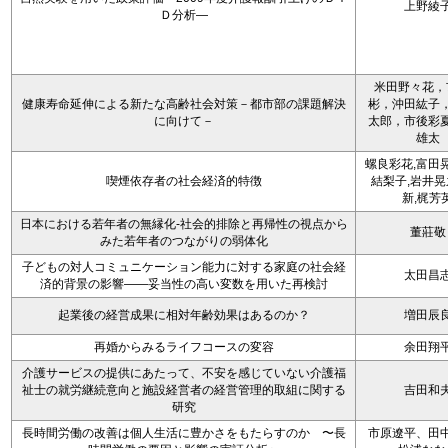
上野綾
Ｄ分析―
米田野々花，
健康寿命延伸による新たな高齢社会対策－都市部の課題解決
彬，沖田紘子
に向けて－
太郎，市後彩
雄太
螺良彩花,富田
喫煙依存者の社会経済的特徴
結梨子,岩井晃
新,梶芳
日本における若年者の無縁化-社会的排除と再帰性の視点から
董莊敬
みた若年者のつながりの弱体化
子どもの対人コミュニケーション能力に対する家庭の社会経
太田昌
済的背景の影響――妥当性の高い変数を用いた再検討
起業後の経営成果に相対年齢効果はあるのか？
増田辰
再婚からみるライフコースの変容
余田翔
介護サービスの提供にあたって、不安を感じていない介護福
祉士の就労継続意向と施設経営者の経営管理的取組に関する
吉田和
研究
長時間労働の改善は個人生活に豊かさをもたらすのか 〜長
市原遼平、田