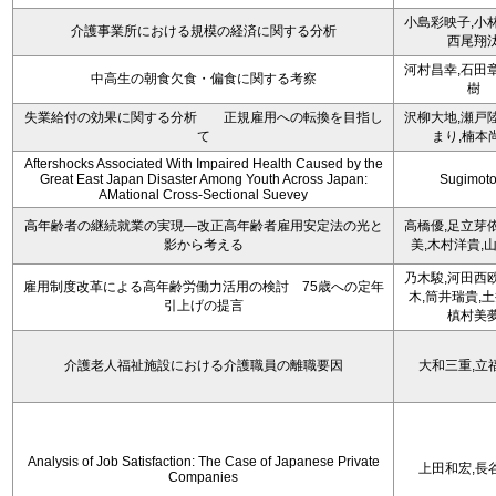
小島彩映子,小
介護事業所における規模の経済に関する分析
西尾翔
河村昌幸,石田
中高生の朝食欠食・偏食に関する考察
樹
失業給付の効果に関する分析 正規雇用への転換を目指し
沢柳大地,瀬戸
て
まり,楠本
Aftershocks Associated With Impaired Health Caused by the
Great East Japan Disaster Among Youth Across Japan:
Sugimoto
AMational Cross-Sectional Suevey
高年齢者の継続就業の実現―改正高年齢者雇用安定法の光と
高橋優,足立芽
影から考える
美,木村洋貴,
乃木駿,河田西
雇用制度改革による高年齢労働力活用の検討 75歳への定年
木,筒井瑞貴,土
引上げの提言
槙村美
介護老人福祉施設における介護職員の離職要因
大和三重,立
Analysis of Job Satisfaction: The Case of Japanese Private
上田和宏,長
Companies