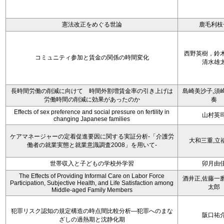
憲法改正をめぐる世論
鹿毛利枝
西野英樹，鈴
コミュニティ参加と賃金の関係の時間変化
清水雄
長時間労働の削減に向けて 時間外割増賃金率の引き上げは
島崎美沙子,須
労働時間の削減に効果があったのか
奏
Effects of sex preference and social pressure on fertility in
山村英
changing Japanese families
ケアマネージャーの定着促進要因に関する実証分析-「介護労
大和三重,立
働者の就業実態と就業意識調査2008」を用いて-
世帯収入と子どもの学校外学習
卯月由
The Effects of Providing Informal Care on Labor Force
酒井正,佐藤一
Participation, Subjective Health, and Life Satisfaction among
太郎
Middle-aged Family Members
犯罪リスク認知の規定構造の時点間比較分析―犯罪へのまな
阪口祐
ざしの過熱期と沈静化期