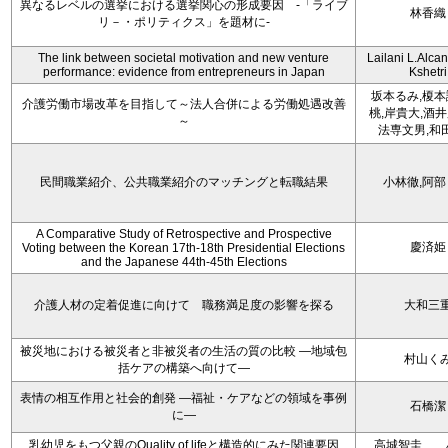
異なるレベルの選挙における選挙関心の形成要因 -「ライブ
林香織
リ－・ポリティクス」を題材に-
The link between societal motivation and new venture
Lailani L.Alcan
performance: evidence from entrepreneurs in Japan
Kshetri
坂本るみ,榎本
介護労働市場改革を目指して～法人合併による労働処遇改善
桃,岸貴大,酒井
～
法専文男,和
民間職業紹介、公共職業紹介のマッチングと転職結果
小林徹,阿部
A Comparative Study of Retrospective and Prospective
慶済姫
Voting between the Korean 17th-18th Presidential Elections
and the Japanese 44th-45th Elections
介護人材の定着促進に向けて 職務満足度の影響を探る
大和三
被災地における被災者と非被災者の生活の質の比較 ―地域包
村山く
括ケアの構築へ向けて―
表情の相互作用と社会的創発 ―福祉・ケアなどの領域を事例
石橋潔
に―
乳幼児をもつ父親のQuality of lifeと構造的にみた関連要因
高城智圭 