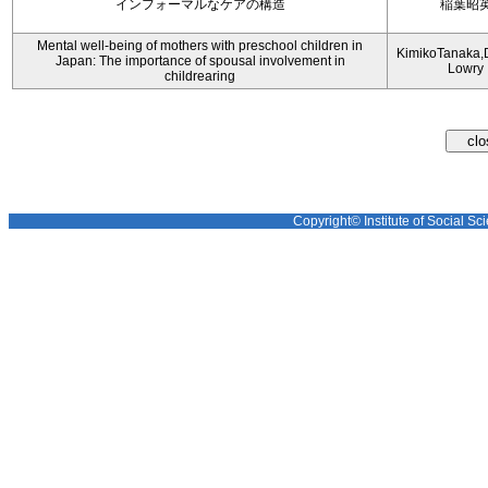
インフォーマルなケアの構造
稲葉昭
Mental well-being of mothers with preschool children in
KimikoTanaka,
Japan: The importance of spousal involvement in
Lowry
childrearing
Copyright© Institute of Social Sci