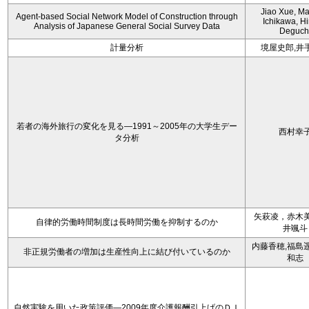
Jiao Xue, M
Agent-based Social Network Model of Construction through
Ichikawa, Hi
Analysis of Japanese General Social Survey Data
Deguch
計量分析
境屋史郎,井
若者の海外旅行の変化を見る―1991～2005年の大学生デー
西村幸
タ分析
矢萩凌，赤木
自律的労働時間制度は長時間労働を抑制するのか
井颯斗
内藤香穂,福島
非正規労働者の増加は生産性向上に結び付いているのか
和志
自然実験を用いた政策評価―2009年度介護報酬引上げのＤＩ