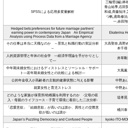
三輪哲(編),林雄
青山祐季,石田
SPSSによる応用多変量解析
和成,斉藤知洋
つ帆,鳶島修治
一,余田
Hedged bets:preferences for future marriage partners’
earning power in contemporary Japan An Empirical
Ekaterina H
Analysis using Process Data from a Marriage Agency
その仕事は本当に天職なのか ～景気と転職行動の実証分析
大高聖奈,高野
～
本千尋
人的資源管理と年休の社会学 ―経済学理論を手がかりとし
井草剛
て―
中年期未婚女性におけるディストレスとソーシャル・サポー
大風薫
ト―若年期未婚女性との比較による検討―
公的年金収入が高齢者の主観的健康状態に与える影響
中野あ
就業女性と育児ストレス
中野あ
どのような家族が保育所/幼稚園を利用するのか -父母の収
堤孝晃
入・母親のライフコース・子育て環境に着目した二次分析-
「恋愛意欲」「結婚意欲」が高いのは誰か、異性との交際意
桶川泰
欲が低いのは誰か
Japan’s Puzzling Democracy and Confused People
kyoko ITO-M