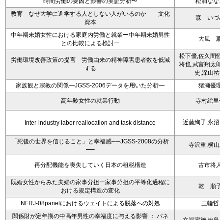
時間労働の要因と影響の実証分析〜
松浦なな
教育 なぜ大学に進学する人としない人がいるのか――文化
森 いづ
資本
中年期未婚女性における家庭内労働と就業ー中年期未婚男性
大風 
との比較による検討ー
松下優,佐久間
労働環境改善政策の提言 労働由来の精神障害患者数を低減
将也,武富翔太
する
史,深山
家族観と宗教の関係―JGSS‐2006データを用いた分析―
猪瀬優
高年齢女性の就業行動
寺村絵里
近藤絢子,永
Inter-industry labor reallocation and task distance
「死後の世界を信じること」と幸福感──JGSS-2008の分析
寺沢重,横
──
再分配機能を喪失していく日本の租税構造
古市将
既婚女性からみた夫婦の家事分担ー家事分担の平等化過程に
乾 順
おける規定構造の変化
NFRJ-08panelにおけるウェイトによる脱落への対処
三輪哲
関係財が定年期の中高年男性の幸福度に与える影響 ： パネ