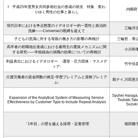
I 平成25年度男女共同参画社会の形成の状況 特集 変わ
内閣府
りゆく男性の仕事と暮らし
現代日本における争点態度のイデオロギー的一貫性と政治的
三輪洋
洗練――Converseの呪縛を超えて
子どもの意識に対する母親の働き方の影響の再検討
三輪哲，青
高卒者の初職地位達成における雇用主の選抜メカニズムに関
小川和
する研究――学校経由の就職の効果についての再検討
利益表出におけるイデオロギー -選挙・圧力団体・マスメデ
竹中佳
ィア-
介護労働者の賃金関数の推定-学歴プレミアムと資格プレミア
殷テイ,川田恵
ム-
Syuhei Haraga
Expansion of the Analytical System of Measuring Service
Tsubaki,Tak
Effectiveness by Customer Type to Include Repeat Analysis
Suzuki
「1年目」の壁を越える採用・定着管理
堀田聰