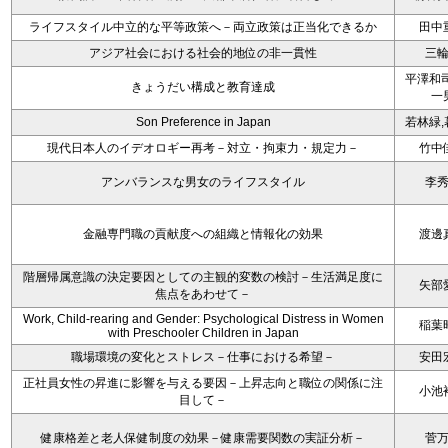
ライフスタイル中立的な平等政策へ－両立政策は正当化できるか
田中
アジア社会における社会的地位の非一貫性
三
平澤和司
きょうだい構成と教育達成
一
Son Preference in Japan
若林緑,
現代日本人のイデオロギー再考－対立・拘束力・規定力－
竹中
アンバランスな男女のライフスタイル
李
金融専門職の貢献度への組織と情報化の効果
渡邊
階層帰属意識の決定要因としての主観的変数の検討－生活満足度に
矢部
焦点をあわせて－
Work, Child-rearing and Gender: Psychological Distress in Women
稲葉
with Preschooler Children in Japan
職場環境の変化とストレス－仕事における希望－
安田
正社員女性の昇進に影響を与える要因－上昇志向と職位の関係に注
小池
目して－
健康格差と老人保健制度の効果－健康需要関数の実証分析－
菅