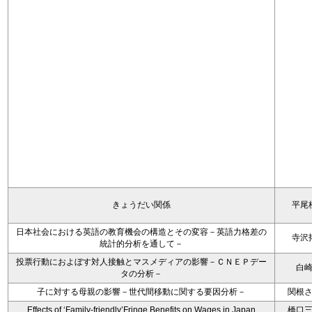
きょうだい関係
平尾
日本社会における英語の教育機会の構造とその変容－英語力格差の
寺沢
統計的分析を通して－
投票行動におよぼす対人接触とマスメディアの影響－ＣＮＥＰデー
白
タの分析－
子に対する母親の影響－世代間移動に関する要因分析－
関根
Effects of ‘Family-friendly’Fringe Benefits on Wages in Japan
橋口