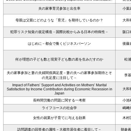
夫の家事育児参加と出生率
小葉
母親は父親にどのような「育児」を期待しているのか？
大和
犯罪リスク知覚の規定構造－国際比較からみる日本の特殊性－
阪口
はじめに－都会で働くビジネスパーソン
後藤
何が理想の子ども数と現実子ども数の差を生みだすのか
松
夫の家事参加と妻の夫婦関係満足度－妻の夫への家事参加期待とそ
李
の充足度に注目して－
Impact of Fathers’ Support and Activities on Mothers’ Marital
大和
Satisfaction by Income Contribution during Economic Recession in
Japan
長時間労働の問題に関する一考察
小池
ライフコースの社会学
嶋﨑
女性の就業が子育てに与える効果
木村
訪問調査の回答者の属性－大都市居住者に着目して－
朝倉