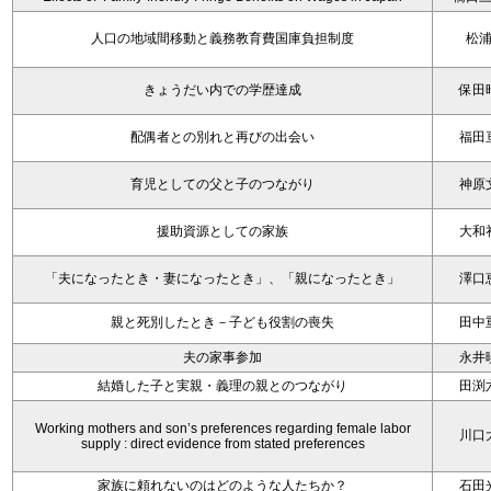
人口の地域間移動と義務教育費国庫負担制度
松
きょうだい内での学歴達成
保田
配偶者との別れと再びの出会い
福田
育児としての父と子のつながり
神原
援助資源としての家族
大和
「夫になったとき・妻になったとき」、「親になったとき」
澤口
親と死別したとき－子ども役割の喪失
田中
夫の家事参加
永井
結婚した子と実親・義理の親とのつながり
田渕
Working mothers and son’s preferences regarding female labor
川口
supply : direct evidence from stated preferences
家族に頼れないのはどのような人たちか？
石田