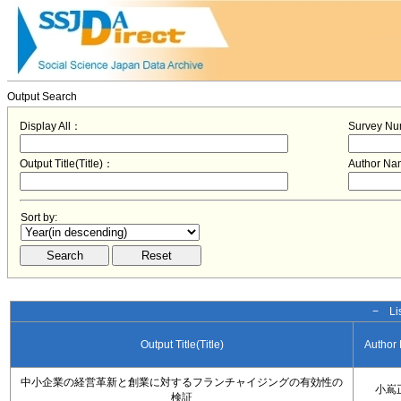
Output Search
Display All：
Survey N
Output Title(Title)：
Author N
Sort by:
− Lis
Output Title(Title)
Author
中小企業の経営革新と創業に対するフランチャイジングの有効性の
小嶌
検証