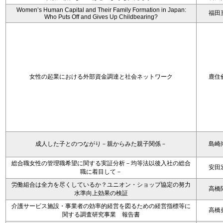
Women’s Human Capital and Their Family Formation in Japan:
福田
Who Puts Off and Gives Up Childbearing?
女性の起業における外部資金調達と社会ネットワーク
鹿住
成人した子とのつながり－親からみた親子関係－
島崎
総合職女性の管理職希望に関する実証分析－均等法以後入社の総合
安田
職に着目して－
労働組合は全力を尽くしているか？ユニオン・ショップ協定の努力
高橋
水準向上効果の検証
介護サービス施設・事業者の効率的経営を図るための経営指標等に
高橋
関する調査研究事業 報告書