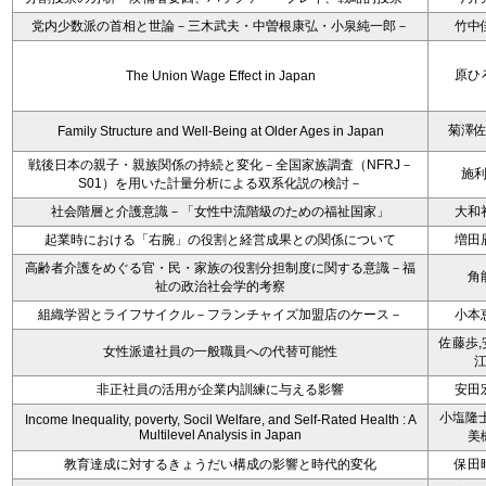
党内少数派の首相と世論－三木武夫・中曽根康弘・小泉純一郎－
竹中
原ひ
The Union Wage Effect in Japan
菊澤
Family Structure and Well-Being at Older Ages in Japan
戦後日本の親子・親族関係の持続と変化－全国家族調査（NFRJ－
施
S01）を用いた計量分析による双系化説の検討－
社会階層と介護意識－「女性中流階級のための福祉国家」
大和
起業時における「右腕」の役割と経営成果との関係について
増田
高齢者介護をめぐる官・民・家族の役割分担制度に関する意識－福
角
祉の政治社会学的考察
組織学習とライフサイクル－フランチャイズ加盟店のケース－
小本
佐藤歩,
女性派遣社員の一般職員への代替可能性
非正社員の活用が企業内訓練に与える影響
安田
小塩隆士
Income Inequality, poverty, Socil Welfare, and Self-Rated Health : A
Multilevel Analysis in Japan
美
教育達成に対するきょうだい構成の影響と時代的変化
保田