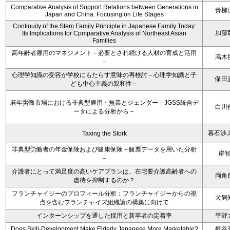
Comparative Analysis of Support Relations between Generations in
青柳
Japan and China: Focusing on Life Stages
Continuity of the Stem Family Principle in Japanese Family Today:
加藤
Its Implications for Cpmparative Analysis of Northeast Asian
Families
高年齢者雇用のマネジメント－必要とされ続ける人材の育成と活用
高木
－
心理学知識の受容が学校にもたらす意味の再検討－心理学知識と子
保田
ども中心主義の親和性－
若年労働市場における非典型雇用・無業とジェンダー－JGSS統合デ
白川
ータによる分析から－
暮石渉,
Taxing the Stork
非典型労働者の年金保険および健康保険－個票データを用いた分析
岸
－
介護者にとって満足度の高いケアプランは、在宅要介護高齢者への
両角
虐待を抑制するのか？
フランチャイジーのプロフィール分析：フランチャイジーからの視
犬飼
点を含むフランチャイズ組織論の構築に向けて
インターンシップを通した採用と新卒者の定着率
平野
Does Skill-Development Make Elderly Japanese More Marketable?
梶谷