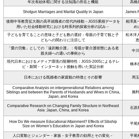
年次有給休暇に関する法知識の所在と機能
高橋
Shotgun Marriages and Marital Quality in Japan
James 
後期中等教育拡大期の高卒就職者の世代内移動－JGSS累積データを
相澤真一
用いた社会移動研究における時系列的探索分析の試み－
め
子どもを育てることの意味と子ども数の選好：母親の子育て観と子
松木洋人
どもへの関わりに注目して
「愛の労働」としての「遠距離介護」：母親が要介護状態にある老
中
親夫婦への通いの事例から
現代日本におけるメディア環境の階層特性：JGSS-2005によるテレ
橋本
ビ・新聞・インターネット接触を用いた実証分析
日本における既婚者の家庭観の特徴とその影響
周
Comparative Analysis on intergenerational Relations among
施
Siblings and between the Parents of Husbands and Wives in China,
Japan, and Korea
Comparative Research on Changing Family Structure in Northeast
石原
Asia :Japan, China, and Korea
How Do We measure Educational Attainment? Effects of Sibship
平尾
Size on Women’s Education in Japan and Korea
人口変動とジェンダー・家族－女子教育の効用とその変化－
平尾