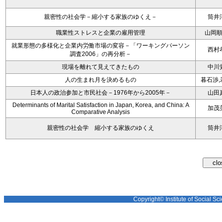
親密性の社会学－縮小する家族のゆくえ－
筒井
職業性ストレスと企業の雇用管理
山岡
就業形態の多様化と企業内労働市場の変容－「ワーキングパーソン
西村
調査2006」の再分析－
現場を離れて見えてきたもの
中川
人の生まれ月を決めるもの
暮石渉,
日本人の政治参加と市民社会－1976年から2005年－
山田
Determinants of Marital Satisfaction in Japan, Korea, and China: A
加茂
Comparative Analysis
親密性の社会学 縮小する家族のゆくえ
筒井
Copyright© Institute of Social Sci