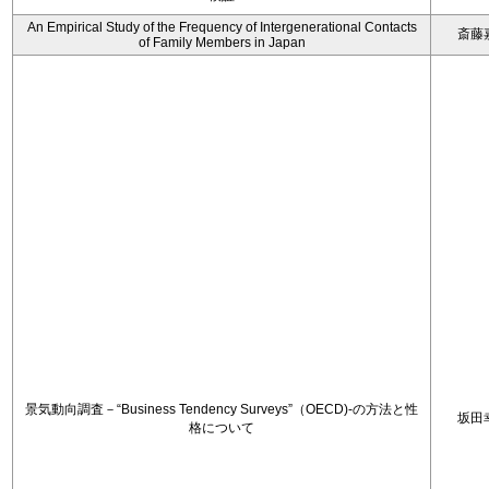
An Empirical Study of the Frequency of Intergenerational Contacts
斎藤
of Family Members in Japan
景気動向調査－“Business Tendency Surveys”（OECD)-の方法と性
坂田
格について