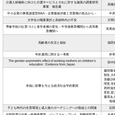
介護人材確保に向けた介護サービスとそれに対する施策の調査研究
高橋
事業 報告書
中小企業の事業譲渡型M&A－企業価値評価と営業権の視点から－
中
大学生の職業選択と高校時代の不安
片岡
専修学校の位置づけと進学者層の変化－中等後教育機関から高等教
長尾
育機関へ
高齢者の生活と福祉
福田
年休運用に関する一考察
井
The gender-asymmetric effect of working mothers on children’s
田中
education : Evidence from Japan
藤田隆史
智佳,大
加藤沙織
理恵,寺
幸福に影響を与える経済社会学的要因
西村滋生
里彩,冨
藤原あさ
地
子ども時代の生育環境と成人後のガーデニングへの取組との関連
石
分割投票の分析－候補者要因、バッファー・プレイ、戦略的投票－
今井