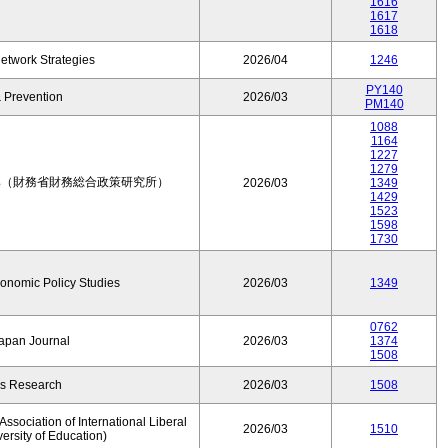
1616
1617
1618
etwork Strategies
2026/04
1246
PY140
 Prevention
2026/03
PM140
1088
1164
1227
1279
集（財務省財務総合政策研究所）
2026/03
1349
1429
1523
1598
1730
conomic Policy Studies
2026/03
1349
0762
Japan Journal
2026/03
1374
1508
rs Research
2026/03
1508
ssociation of International Liberal
2026/03
1510
versity of Education)