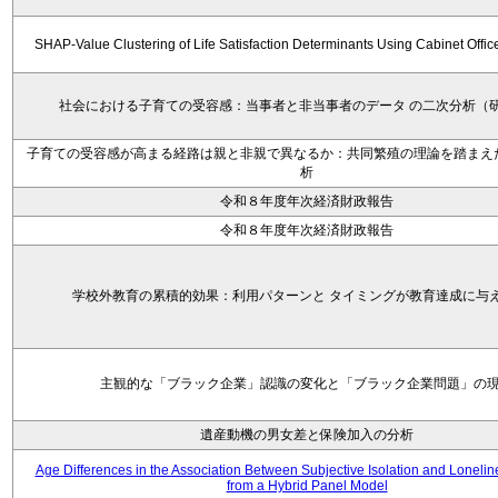
SHAP-Value Clustering of Life Satisfaction Determinants Using Cabinet Offi
社会における子育ての受容感：当事者と非当事者のデータ の二次分析（
子育ての受容感が高まる経路は親と非親で異なるか：共同繁殖の理論を踏まえ
析
令和８年度年次経済財政報告
令和８年度年次経済財政報告
学校外教育の累積的効果：利用パターンと タイミングが教育達成に与
主観的な「ブラック企業」認識の変化と「ブラック企業問題」の
遺産動機の男女差と保険加入の分析
Age Differences in the Association Between Subjective Isolation and Loneli
from a Hybrid Panel Model