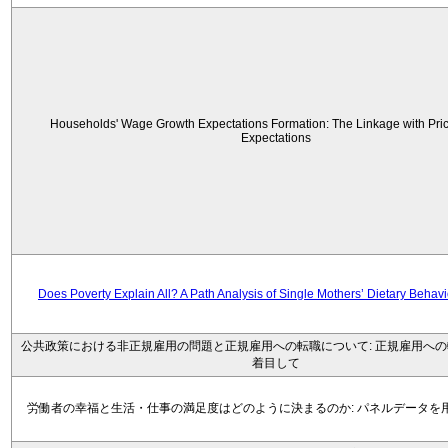
Households' Wage Growth Expectations Formation: The Linkage with Price
Expectations
Does Poverty Explain All? A Path Analysis of Single Mothers’ Dietary Behav
公共政策における非正規雇用の問題と正規雇用への転職について: 正規雇用へ
着目して
労働者の幸福と生活・仕事の満足度はどのように決まるのか: パネルデータを