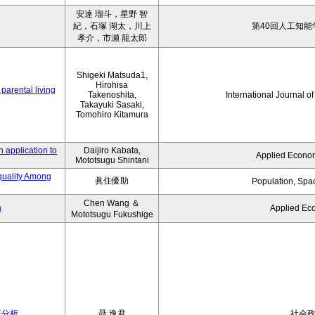
安達 瑠斗，星野 智
紀，石塚 湖太，川上
第40回人工知能
孝介，市瀬 龍太郎
Shigeki Matsuda1,
Hirohisa
parental living
Takenoshita,
International Journal o
Takayuki Sasaki,
Tomohiro Kitamura
 application to
Daijiro Kabata,
Applied Econom
Mototsugu Shintani
quality Among
眞住優助
Population, Spa
Chen Wang ＆
n
Applied Ec
Mototsugu Fukushige
証分析
聶 逸君
社会