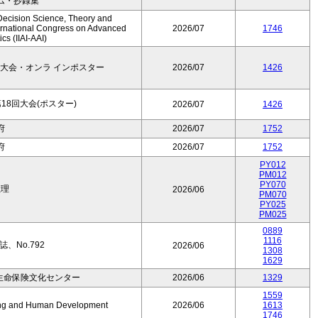
ム・抄録集
Decision Science, Theory and
ernational Congress on Advanced
2026/07
1746
cs (IIAI-AAI)
大会・オンラ インポスター
2026/07
1426
8回大会(ポスター)
2026/07
1426
府
2026/07
1752
府
2026/07
1752
PY012
PM012
PY070
数理
2026/06
PM070
PY025
PM025
0889
1116
、No.792
2026/06
1308
1629
生命保険文化センター
2026/06
1329
1559
Aging and Human Development
2026/06
1613
1746