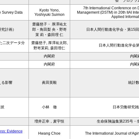
会 プログラ
7th International Conference on 
Kyoto Yono,
ce Survey Data
Management (DSTM) in 20th IIAI Int
Yoshiyuki Suimon
Applied Informati
齋藤慈子・ 厚澤祐太
研究計画）
郎・角田梨 央・野嵜
日本人間行動進化学会・第15回
茉 莉・森田理 仁
た二次データ分
齋藤慈子, 厚澤祐太郎,
日本人間行動進化学会第1
野嵜茉莉, 森田理仁
内閣府
内閣
内閣府
内閣
える影響
眞田英毅
統計
現状
小林 徹
日本労働研究雑誌
増井正幸，麦宇恒
生命保険論集第235号・
ness: Evidence
Hwang Choe
The International Journal of 