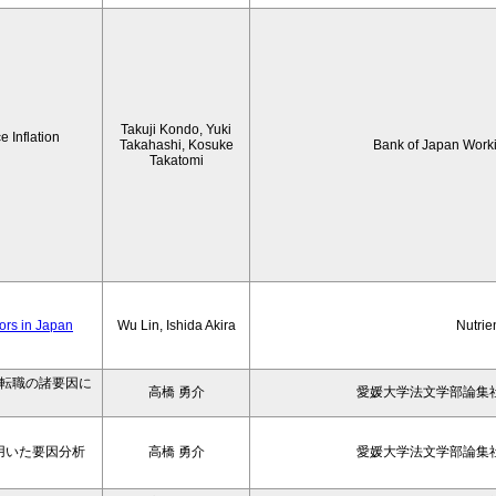
Takuji Kondo, Yuki
 Inflation
Takahashi, Kosuke
Bank of Japan Work
Takatomi
iors in Japan
Wu Lin, Ishida Akira
Nutrie
の転職の諸要因に
高橋 勇介
愛媛大学法文学部論集社
用いた要因分析
高橋 勇介
愛媛大学法文学部論集社