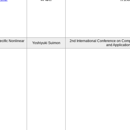
ecific Nonlinear
2nd International Conference on Comp
Yoshiyuki Suimon
and Applicatio