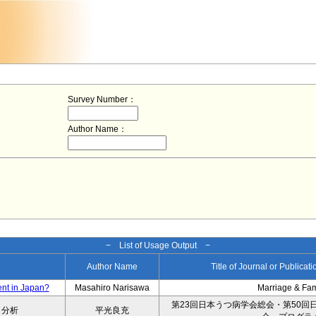
Survey Number：
Author Name：
− List of Usage Output −
Author Name
Title of Journal or Publicat
ent in Japan?
Masahiro Narisawa
Marriage & Fa
第23回日本うつ病学会総会・第50回
タ分析
平光良充