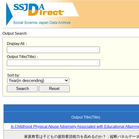
Output Search
Display All：
Output Title(Title)：
Sort by:
Output Title(Title)
Is Childhood Physical Abuse Adversely Associated with Educational Attainm
家庭教育は子どもの援助要請能力を高めるのか？：縦断パネルデー