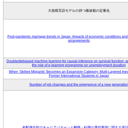
大規模言語モデルの持つ価値観の定量化
Post-pandemic marriage trends in Japan: Impacts of economic conditions and 
arrangements
Double/debiased machine learning for causal inference on survival function: an
the role of e-learning programme on unemployment duration
When ‘Skilled Migrants’ Becomes an Expansive Category: Multi-Layered Ine
Former International Students in Japan
Number of job changes and the emergence of a new generatio
有配偶女性のキャリアパターンと離職・転職の選択要因に関する実