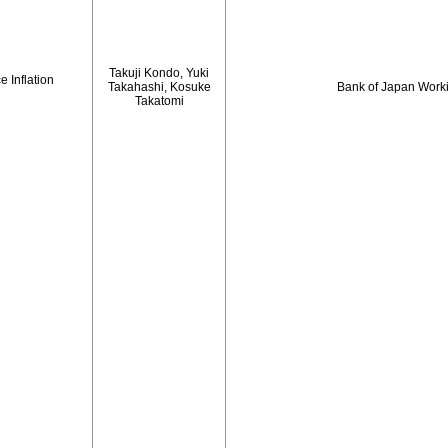
Takuji Kondo, Yuki
 Inflation
Takahashi, Kosuke
Bank of Japan Work
Takatomi