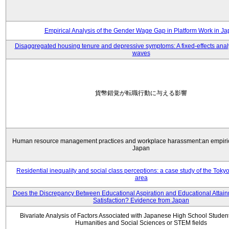
Empirical Analysis of the Gender Wage Gap in Platform Work in J
Disaggregated housing tenure and depressive symptoms: A fixed-effects anal
waves
貨幣錯覚が転職行動に与える影響
Human resource management practices and workplace harassment:an empiric
Japan
Residential inequality and social class perceptions: a case study of the Toky
area
Does the Discrepancy Between Educational Aspiration and Educational Attainm
Satisfaction? Evidence from Japan
Bivariate Analysis of Factors Associated with Japanese High School Student
Humanities and Social Sciences or STEM fields