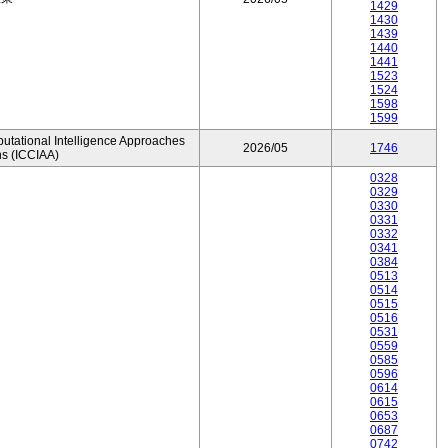
1429
1430
1439
1440
1441
1523
1524
1598
1599
utational Intelligence Approaches
2026/05
1746
ns (ICCIAA)
0328
0329
0330
0331
0332
0341
0384
0513
0514
0515
0516
0531
0559
0585
0596
0614
0615
0653
0687
0742