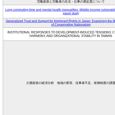
労働政策と労働者の生活・仕事の満足度について
Long commuting time and mental health inequalities: Middle-income vulnerabil
panel study
Generalized Trust and Support for Immigrant Rights in Japan: Examining the 
of Conservative Nationalism
INSTITUTIONAL RESPONSES TO DEVELOPMENT-INDUCED TENSIONS: C
HARMONY, AND ORGANIZATIONAL STABILITY IN TAIWAN
介護政策の経済分析 地域の変容、従事者不足、保険制度の課