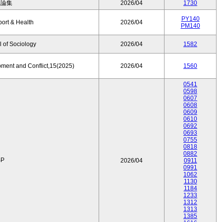
済論集
2026/04
1730
PY140
port & Health
2026/04
PM140
 of Sociology
2026/04
1582
pment and Conflict,15(2025)
2026/04
1560
0541
0598
0607
0608
0609
0610
0692
0693
0755
0818
0882
P
2026/04
0911
0991
1062
1130
1184
1233
1312
1313
1385