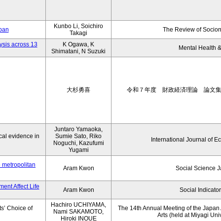
Kunbo Li, Soichiro
apan
The Review of Socion
Takagi
ysis across 13
K Ogawa, K
Mental Health &
Shimatani, N Suzuki
大杉勇喜
令和７年度 財政経済理論 論文
Juntaro Yamaoka,
al evidence in
Sumie Sato, Riko
International Journal of E
Noguchi, Kazufumi
Yugami
o metropolitan
Aram Kwon
Social Science 
ent Affect Life
Aram Kwon
Social Indicato
Hachiro UCHIYAMA,
s’ Choice of
The 14th Annual Meeting of the Japan A
Nami SAKAMOTO,
Arts (held at Miyagi Uni
Hiroki INOUE