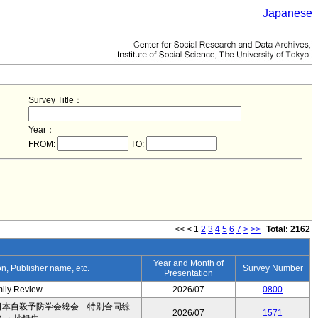
Japanese
Survey Title：
Year：
FROM:
TO:
<<
<
1
2
3
4
5
6
7
>
>>
Total: 2162
Year and Month of
ion, Publisher name, etc.
Survey Number
Presentation
mily Review
2026/07
0800
日本自殺予防学会総会 特別合同総
2026/07
1571