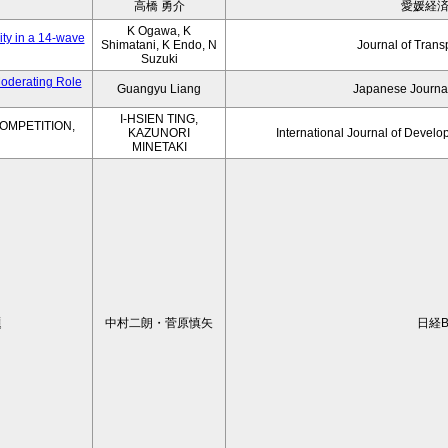
高橋 勇介
愛媛経
K Ogawa, K
ity in a 14-wave
Shimatani, K Endo, N
Journal of Trans
Suzuki
Moderating Role
Guangyu Liang
Japanese Journal
I-HSIEN TING,
OMPETITION,
KAZUNORI
International Journal of Develo
MINETAKI
題
中村二朗・菅原慎矢
日経B