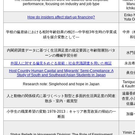
performance, focusing on industry and job type
Man
Ichi
Eriko N
How do insiders affect start-up financing?
Yuta 
学校の偏差値における相対年齢効果の検討―中学校3年生時の学業成
中井（
績を媒介変数として―
和
内閣府調査データに基づく生活満足度の規定要因と年齢階層別パタ
水門
ーンの機械学習分析
外国人に対する偏見をめぐる規範：社会意識調査を用いた検証
永吉
Host Country Human Capital and Migrants’ Semi-Compliance: A
眞住
Study of South and Southeast Asian Students in Japan
Taniguc
Research note: Singlehood and hope in Japan
& Kaufm
遠藤香織
人と動物の関係様式に基づくペット類型と多面的生活満足度の関連:
杏里,小
散歩・室内・鑑賞型
佐藤
小学生の職業希望の変動 1978-2013：キャリア教育政策の帰結の一
加藤
断面
Yimin 
Status Beliefs in Housework Division: The Role of Employment