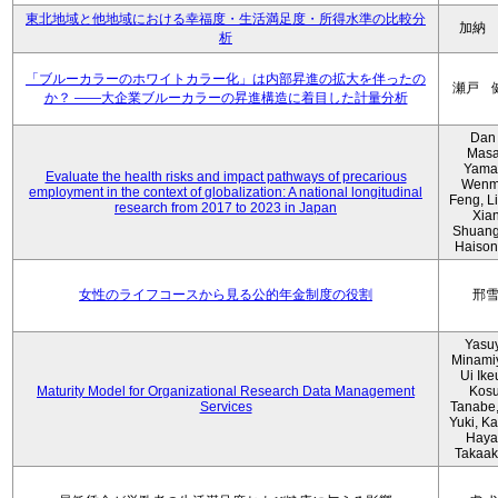
東北地域と他地域における幸福度・生活満足度・所得水準の比較分
加納
析
「ブルーカラーのホワイトカラー化」は内部昇進の拡大を伴ったの
瀬戸 
か？ ――大企業ブルーカラーの昇進構造に着目した計量分析
Dan 
Masa
Yama
Evaluate the health risks and impact pathways of precarious
Wenm
employment in the context of globalization: A national longitudinal
Feng, L
research from 2017 to 2023 in Japan
Xia
Shuang
Haison
女性のライフコースから見る公的年金制度の役割
邢
Yasu
Minami
Ui Ike
Maturity Model for Organizational Research Data Management
Kos
Services
Tanabe,
Yuki, K
Haya
Takaak