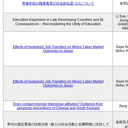
専修学校の職業教育の社会的位置づけについて
本田
LI Xue
Education Expansion in Late-Developing Countries and Its
Jiong
Consequences：Reconsidering the Utility of Education
KAMO
Hibi
Effects of Husbands' Job Transfers on Wives' Labor Market
Kayo N
Outcomes in Japan
Shiho 
Effects of Husbands' Job Transfers on Wives' Labor Market
Kayo N
Outcomes in Japan
Shiho 
Does contact improve intergroup attitudes? Evidence from
Zeng
Japanese perceptions of Chinese and South Koreans
金政芸,
寄付の規定要因の比較分析 : 個人の社会活動と近隣関係に注目して