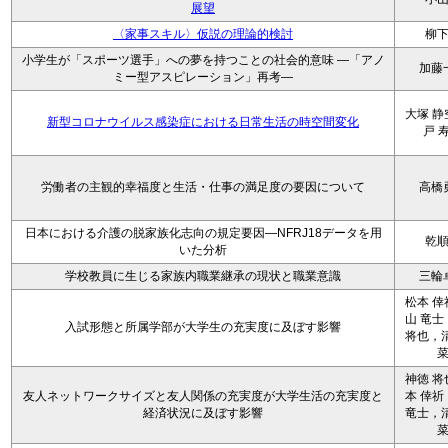
展望
〈家事スキル〉仮説の理論的検討
柳
小学生が「スポーツ選手」への夢を持つことの社会的意味 ―「アノ
加藤
ミー型アスピレーション」再考―
大塚 静
新型コロナウイルス感染症における日常生活の時空間変化
戸 
労働者の主観的幸福度と生活・仕事の満足度の要因について
高橋
日本における介護の脱家族化志向の規定要因―NFRJ18データを用
乾
いた分析
学校教員に生じる家族内職業継承の現状と職業意識
三輪
松本 倖
山 竜士
入試形態と所属学部が大学生の充実度に及ぼす影響
将也，清
神徳 将
友人ネットワークサイズと友人関係の充実度が大学生活の充実度と
本 倖祈
経済状況に及ぼす影響
竜士，清