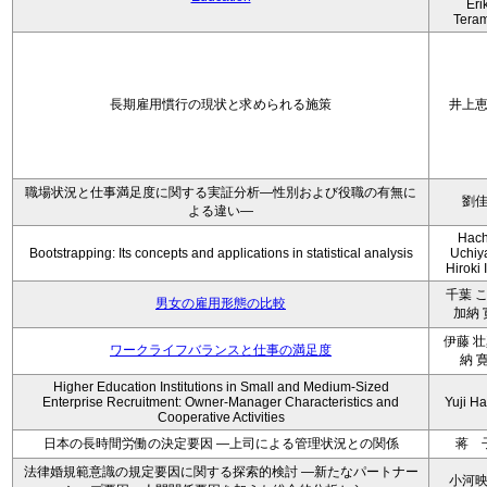
Eri
Tera
長期雇用慣行の現状と求められる施策
井上
職場状況と仕事満足度に関する実証分析―性別および役職の有無に
劉
よる違い―
Hach
Bootstrapping: Its concepts and applications in statistical analysis
Uchiy
Hiroki 
千葉 こ
男女の雇用形態の比較
加納 
伊藤 壮
ワークライフバランスと仕事の満足度
納 
Higher Education Institutions in Small and Medium-Sized
Enterprise Recruitment: Owner-Manager Characteristics and
Yuji H
Cooperative Activities
日本の長時間労働の決定要因 ―上司による管理状況との関係
蒋 
法律婚規範意識の規定要因に関する探索的検討 ―新たなパートナー
小河