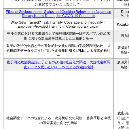
ける起業プロセスに着目して─
恒
Effect of Socioeconomic Status and Cooking Behavior on Japanese
Dais
Dietary Habits During the COVID-19 Pandemic
Mach
Who Gets Trained? Task Intensity, Coverage and Inequality in
Kazuko
Employer-Provided Training in Contemporary Japan
中小企業における労働組合と労働時間の関係─日本のバブル経済末
石丸
期における製造業を対象とした定量的分析―
親子の政治的会話と子の政治的社会化の関連の学校段階間比較 ―大
廣瀬周
規模調査データを二次利用した多母集団RI-CLPMによる探索的検討
島健
―
親子間の政治的会話と子どもの政治的社会化の関連：大規模縦断調
廣瀬周
査データを用いたRI-CLPMによる探索的検討
島健
麦山 亮
社会調査データの統合による二次分析研究の刷新： 作業手順と今後
松 誠, 
の調査実施に向けた示唆
ラン, 
太郎, 