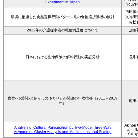
and Vie
Experiment in Japan
Nguye
西田依
環境に配慮した食品選択行動パターン別の食物選択動機の検討
久祢田
赤松
2022年の介護従事者の職務満足度について
加藤
日本における生命保険の解約行動の実証分析
増井 
食育への関心と暮らしのゆとりとの関連の年次推移（2011～2019
町田
年）
Akinori
Analysis of Cultural Participation by Two-Mode Three-Way
and S
Asymmetric Cluster Analysis and Multidimensional Scaling
Yoko