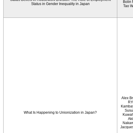
Bolin
Status in Gender Inequality in Japan
Tao 
Alex B
RY
Kambay
Sus
What Is Happening to Unionization in Japan?
Kuwah
Ak
Nakam
Jacque