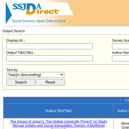
Output Search
Display All：
Survey N
Output Title(Title)：
Author N
Sort by:
− Lis
Output Title(Title)
Author
The Impact of Japan's “Top Global University Project” on Study
Stev
Abroad Uptake and Social Inequalities Therein: A Multilevel
Entr