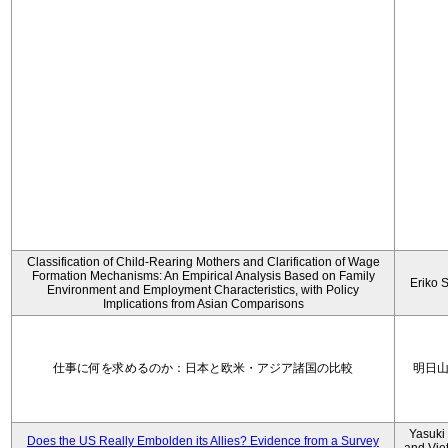
Classification of Child-Rearing Mothers and Clarification of Wage
Formation Mechanisms: An Empirical Analysis Based on Family
Eriko 
Environment and Employment Characteristics, with Policy
Implications from Asian Comparisons
仕事に何を求めるのか：日本と欧米・アジア諸国の比較
明日
Yasuki
Does the US Really Embolden its Allies? Evidence from a Survey