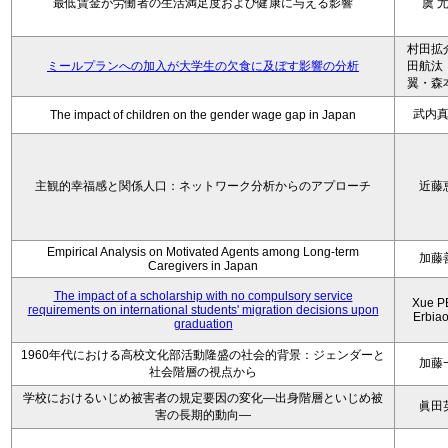
最低賃金が労働者の生活満足度および健康に与える影響
虞 尤
村田拡
ミールプランへの加入が大学生の欠食に及ぼす影響の分析
田航汰
翼・森
武内
The impact of children on the gender wage gap in Japan
主観的幸福感と関係人口：ネットワーク分析からのアプローチ
近藤
Empirical Analysis on Motivated Agents among Long‑term
加藤
Caregivers in Japan
The impact of a scholarship with no compulsory service
Xue P
requirements on international students' migration decisions upon
Erbia
graduation
1960年代における高校文化部活動隆盛の社会的背景：ジェンダーと
加藤
社会階層の視点から
学校におけるいじめ被害者の規定要因の変化―出身階層といじめ被
眞田
害の長期的動向―