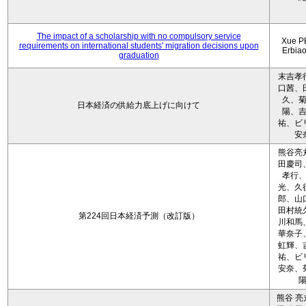
The impact of a scholarship with no compulsory service
Xue P
requirements on international students' migration decisions upon
Erbia
graduation
末吉孝
口茜、
久、
日本経済の供給力底上げに向けて
陽、
祐、ビ
安
熊谷亮
田慶司
孝行
光、久
郎、山
田村統
第224回日本経済予測（改訂版）
川和馬
華奈子
虹輝、
祐、ビ
安奈、
熊谷 亮