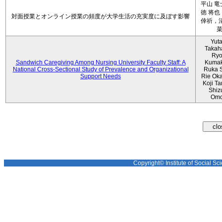
平山 竜
徳 将也
対面授業とオンライン授業の頻度が大学生活の充実度に及ぼす影響
倖祈，清
Yut
Takah
Ryo
Sandwich Caregiving Among Nursing University Faculty Staff: A
Kumak
National Cross-Sectional Study of Prevalence and Organizational
Ruka S
Support Needs
Rie Ok
Koji T
Shiz
Omo
Copyright© Institute of Social Sci