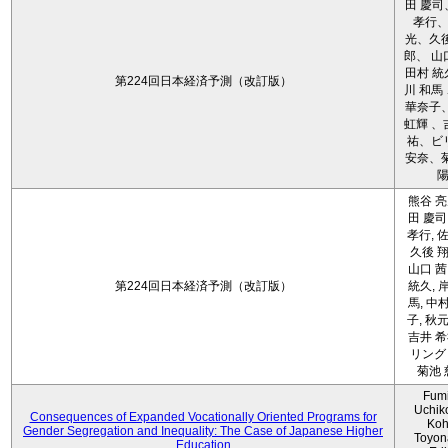
田 慶司
孝行
光、久後
郎、 山
田村 統
第224回日本経済予測（改訂版）
川 和馬
華奈子、
虹輝 、
祐、ビ
安奈、菊
熊谷 亮
田 慶司
孝行, 佐
久後 翔
山口 茜
第224回日本経済予測（改訂版）
統久, 
馬, 中
子, 秋元
吉井 希
リング 
菊池 
Fum
Uchik
Consequences of Expanded Vocationally Oriented Programs for
Koh
Gender Segregation and Inequality: The Case of Japanese Higher
Toyon
Education