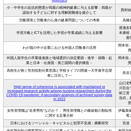
Approach
小・中学生の反抗的態度が両親の精神的健康に与える影響：両親が
西村
認知する子どもに対する理解困難感を媒介して
労働環境と労働者の心身の健康問題についての考察
高橋
渡邊友
学習方略とICTを活用した学習が学業成績に与える影響
本康裕
善
岡本弥,
わが国の中小企業における外国人労働者の活用
外国人留学生の卒業後進路と地域選択の決定要因－進学・就職・起
岡本弥,
業と日本・出身国・第三国間の選択構造－
高校生が抱く性別役割分業意識と学校タイプの関連―大学進学志望
長谷
者に注目して―
山口史
High sense of coherence is associated with maintained or
川百合
increased research activity among nursing researchers during the
保江里
COVID-19 pandemic: A secondary analysis of archived survey data
浩武，
in 2022
女性管理職は“名誉男性”なのか？： 男性管理職との価値観の類似性
伊藤真保
に関する定量分析
竜
日本におけるソーシャル・キャピタルと犯罪不安感：横断研究
宮道
中年期女性の職業選択としての起業 ─エフェクチュエーションにお
秋田志保