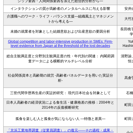
シップ要因・人間関係要因を加えた総合的分析から―
インタラクションの質が高齢者のメンタルヘルスに与える影響
安井
介護職へのワーク・ライフ・バランス支援―組織風土とマネジメン
大竹
トから考える―
長田桃子
未婚の就業者を対象とした結婚意欲および出産意欲の要因分析
Global competition and labor-intensive production in SMEs: Firm-
Yu
level evidence from Japan at the threshold of the lost decades
Hashi
総合主観満足度と分野別主観満足度の性・年代別の関連： 内閣府調
清野諭
査データによる横断的マルチレベル分析
恒
社会関係資本と高齢期の就労 -高齢者パネルデータを用いた実証分
高倉
析-
三世代間学歴再生産の実証的研究： 現代日本社会を対象として
石
日本人高齢者の経済状況による食生活・健康格差の推移：2004年と
町田
2014年の反復横断研究
孤食を楽しむ人と孤食が気にならない人 ―特徴と差異―
町田
「京浜工業地帯調査（従業員調査）」の復元――その過程・成果・
小