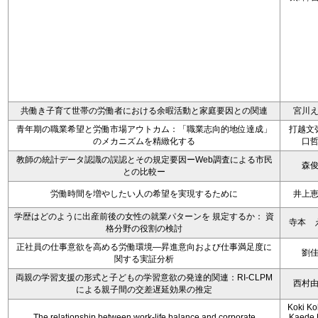
共働き子育て世帯の労働者における余暇活動と家庭要因との関連
宮川
青年期の職業希望と労働市場アウトカム：「職業志向的地位達成」
打越文
のメカニズムを精緻化する
口
教師の統計データ認識の誤認とその規定要因ーWeb調査による市民
森
との比較ー
労働時間を増やしたい人の希望を実現するために
井上
学歴はどのように出産前後の女性の就業パターンを 規定するか： 資
寺本 
格分野の役割の検討
正社員の仕事意欲を高める労働環境―昇進意向および仕事満足度に
劉
関する実証分析
両親の学習支援の形式と子どもの学習意欲の発達的関連：RI-CLPM
西村
による親子間の交差遅延効果の推定
Koki Ko
The relationship between work-life balance and corporate
Kaede F