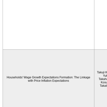
Takuji 
Yu
Households' Wage Growth Expectations Formation: The Linkage
Takah
with Price Inflation Expectations
Kos
Taka