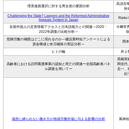
高須百華
理系進路選択に対する男女差の要因分析
幹
Challenging the State? Lawyers and the Reformed Administrative
Rieko
Appeals System in Japan
在留外国人の災害情報アクセスと日本語能力との関連―2020・
今﨑常秀
2022年調査の比較分析―
危険労働の補償はどこに現れるのか―建設業時短アンケートによる
岡
賃金構成と休日確保の実証分析―
ヒトの輪
井上
髙橋実
高齢者における訪問看護事業の認知と死亡の関連ー全国高齢者パネ
岡佳代
ル調査を用いてー
圭一、
紀
場所に縛られない働き方が地域労働市場に与える影響の分析
風神