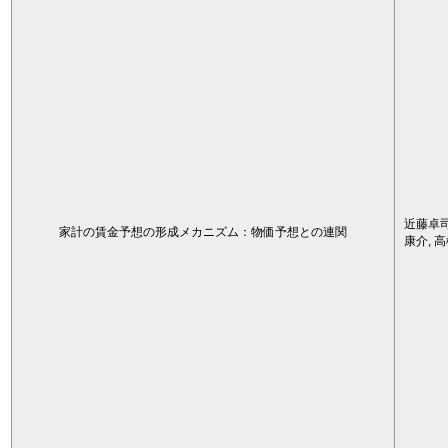
近藤卓司
家計の賃金予想の形成メカニズム：物価予想との連関
康介, 