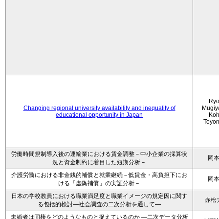
Ryo
Changing regional university availability and inequality of
Mugiy
educational opportunity in Japan
Koh
Toyo
労働時間規制導入後の運輸業における賃金調整－中小企業の採算状
岡
況と資金制約に着目した短期分析－
介護労働における非金銭的補償と就業継続－低賃金・高負担下にお
岡
ける「虚偽補償」の実証分析－
日本の学校教員における職業満足度と職業イメージの規定因に関す
赤松
る包括的検討―社会調査の二次分析を通して―
未婚者は同棲をどのようなものと捉えているのか —二次データ分析