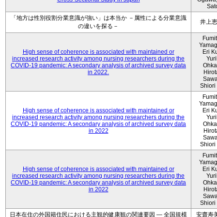
Sat
「地方は性別役割分業意識が強い」は本当か －属性による分業意識
井上
の違いを探る－
Fumi
Yamag
High sense of coherence is associated with maintained or
Eri K
increased research activity among nursing researchers during the
Yur
COVID-19 pandemic: A secondary analysis of archived survey data
Ohka
in 2022.
Hiro
Sawa
Shiori 
Fumi
Yamag
High sense of coherence is associated with maintained or
Eri K
increased research activity among nursing researchers during the
Yur
COVID-19 pandemic: A secondary analysis of archived survey data
Ohka
in 2022
Hiro
Sawa
Shiori 
Fumi
Yamag
High sense of coherence is associated with maintained or
Eri K
increased research activity among nursing researchers during the
Yur
COVID-19 pandemic: A secondary analysis of archived survey data
Ohka
in 2022
Hiro
Sawa
Shiori 
日本在住の外国籍住民における主観的健康観の関連要因 ― 全国規模
安齋寿美