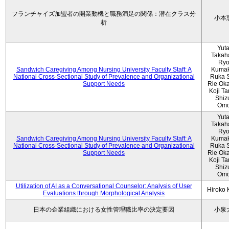
フランチャイズ加盟者の開業動機と職務満足の関係：潜在クラス分
小本
析
Yut
Takah
Ryo
Sandwich Caregiving Among Nursing University Faculty Staff: A
Kumak
National Cross-Sectional Study of Prevalence and Organizational
Ruka S
Support Needs
Rie Ok
Koji T
Shiz
Omo
Yut
Takah
Ryo
Sandwich Caregiving Among Nursing University Faculty Staff: A
Kumak
National Cross-Sectional Study of Prevalence and Organizational
Ruka S
Support Needs
Rie Ok
Koji T
Shiz
Omo
Utilization of AI as a Conversational Counselor: Analysis of User
Hiroko
Evaluations through Morphological Analysis
日本の企業組織における女性管理職比率の決定要因
小泉