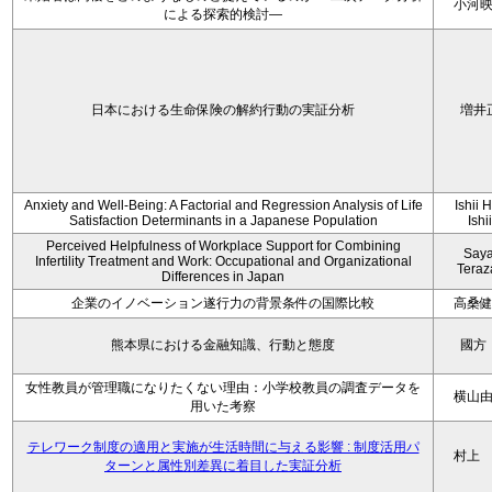
小河
による探索的検討—
日本における生命保険の解約行動の実証分析
増井
Anxiety and Well-Being: A Factorial and Regression Analysis of Life
Ishii 
Satisfaction Determinants in a Japanese Population
Ishi
Perceived Helpfulness of Workplace Support for Combining
Say
Infertility Treatment and Work: Occupational and Organizational
Tera
Differences in Japan
企業のイノベーション遂行力の背景条件の国際比較
高桑
熊本県における金融知識、行動と態度
國方
女性教員が管理職になりたくない理由：小学校教員の調査データを
横山
用いた考察
テレワーク制度の適用と実施が生活時間に与える影響 : 制度活用パ
村上
ターンと属性別差異に着目した実証分析