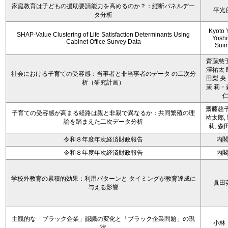
家庭教育は子どもの援助要請能力を高めるのか？：縦断パネルデー
平光
タ分析
Kyoto 
SHAP-Value Clustering of Life Satisfaction Determinants Using
Yoshi
Cabinet Office Survey Data
Sui
齋藤慈子
澤祐太 
社会における子育ての受容感：当事者と非当事者のデータ の二次分
田梨 央
析（研究計画）
茉 莉・
齋藤慈子
子育ての受容感が高まる経路は親と非親で異なるか：共同繁殖の理
祐太郎,
論を踏まえた二次データ分析
莉, 森
令和８年度年次経済財政報告
内
令和８年度年次経済財政報告
内
学校外教育の累積的効果：利用パターンと タイミングが教育達成に
眞田
与える影響
主観的な「ブラック企業」認識の変化と「ブラック企業問題」の現
小林
状