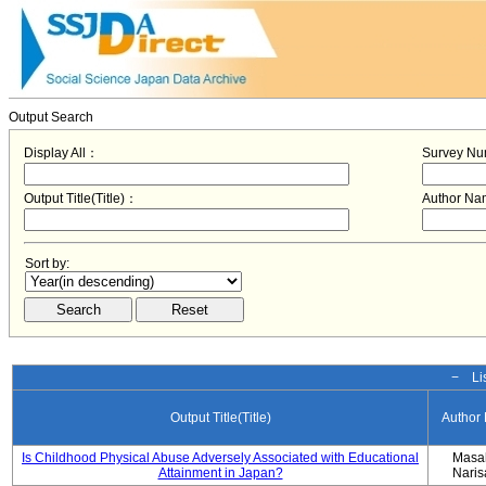
Output Search
Display All：
Survey N
Output Title(Title)：
Author N
Sort by:
− Lis
Output Title(Title)
Author
Is Childhood Physical Abuse Adversely Associated with Educational
Masa
Attainment in Japan?
Nari