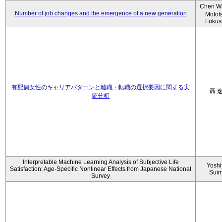
Chen W
Number of job changes and the emergence of a new generation
Motot
Fukus
有配偶女性のキャリアパターンと離職・転職の選択要因に関する実
聶 
証分析
Interpretable Machine Learning Analysis of Subjective Life
Yoshi
Satisfaction: Age-Specific Nonlinear Effects from Japanese National
Sui
Survey