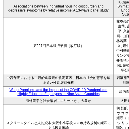
K Oga
Associations between individual housing cost burden and
Shimat
depressive symptoms by relative income: A 13-wave panel study
Endo
Suz
熊谷亮丸
慶司, 
平, 久
郎, 山口
林若葉,
第227回日本経済予測（改訂版）
久, 畑
中村華奈
リング安
井希祐,
陽, 是
平石
中高年期における主観的健康観の規定要因：日本の社会的背景を踏
岩瀬裕三
まえた性別層別分析
川
Wage Premiums and the Impact of the COVID‑19 Pandemic on
武内
Highly Educated Employees in Nine Asian Countries
海外留学と社会階層―エリートか、大衆か
太田
胡 彭航
ウ コ ウ
耀霖（ト
スクリーンタイムと人的資本:大阪中小学校スマホ持込規制の緩和に
ウ リ ン
よる因果推論
瑞汐（イ