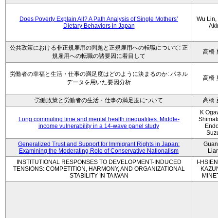
Does Poverty Explain All? A Path Analysis of Single Mothers’
Wu Lin, 
Dietary Behaviors in Japan
Aki
公共政策における非正規雇用の問題と正規雇用への転職について: 正
高橋 
規雇用への転職の諸要因に着目して
労働者の幸福と生活・仕事の満足度はどのように決まるのか: パネル
高橋 
データを用いた要因分析
労働政策と労働者の生活・仕事の満足度について
高橋 
K Oga
Long commuting time and mental health inequalities: Middle-
Shimat
income vulnerability in a 14-wave panel study
Endo
Suz
Generalized Trust and Support for Immigrant Rights in Japan:
Guan
Examining the Moderating Role of Conservative Nationalism
Lia
INSTITUTIONAL RESPONSES TO DEVELOPMENT-INDUCED
I-HSIEN
TENSIONS: COMPETITION, HARMONY, AND ORGANIZATIONAL
KAZU
STABILITY IN TAIWAN
MINE