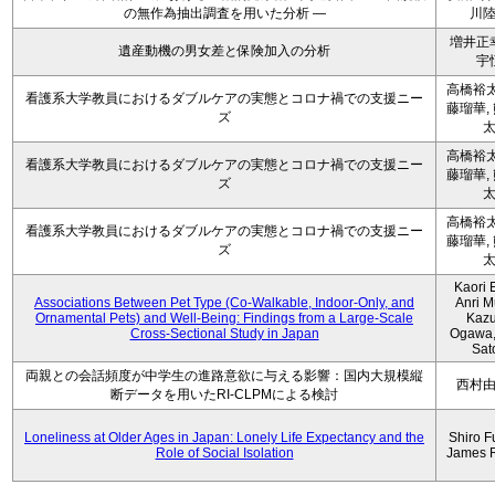
の無作為抽出調査を用いた分析 ―
川
増井正
遺産動機の男女差と保険加入の分析
宇
高橋裕太
看護系大学教員におけるダブルケアの実態とコロナ禍での支援ニー
藤瑠華,
ズ
高橋裕太
看護系大学教員におけるダブルケアの実態とコロナ禍での支援ニー
藤瑠華,
ズ
高橋裕太
看護系大学教員におけるダブルケアの実態とコロナ禍での支援ニー
藤瑠華,
ズ
Kaori 
Associations Between Pet Type (Co-Walkable, Indoor-Only, and
Anri M
Ornamental Pets) and Well-Being: Findings from a Large-Scale
Kaz
Cross-Sectional Study in Japan
Ogawa,
Sat
両親との会話頻度が中学生の進路意欲に与える影響：国内大規模縦
西村
断データを用いたRI-CLPMによる検討
Loneliness at Older Ages in Japan: Lonely Life Expectancy and the
Shiro F
Role of Social Isolation
James 