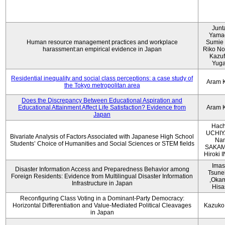
Junt
Yama
Human resource management practices and workplace
Sumie 
harassment:an empirical evidence in Japan
Riko No
Kazu
Yug
Residential inequality and social class perceptions: a case study of
Aram 
the Tokyo metropolitan area
Does the Discrepancy Between Educational Aspiration and
Educational Attainment Affect Life Satisfaction? Evidence from
Aram 
Japan
Hach
UCHIY
Bivariate Analysis of Factors Associated with Japanese High School
Na
Students’ Choice of Humanities and Social Sciences or STEM fields
SAKAM
Hiroki
Imas
Disaster Information Access and Preparedness Behavior among
Tsune
Foreign Residents: Evidence from Multilingual Disaster Information
,Oka
Infrastructure in Japan
Hisa
Reconfiguring Class Voting in a Dominant-Party Democracy:
Horizontal Differentiation and Value-Mediated Political Cleavages
Kazuko
in Japan