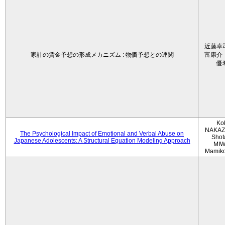
近藤卓
家計の賃金予想の形成メカニズム : 物価予想との連関
富康介
優
Ko
NAKAZ
The Psychological Impact of Emotional and Verbal Abuse on
Shot
Japanese Adolescents: A Structural Equation Modeling Approach
MIW
Mamik