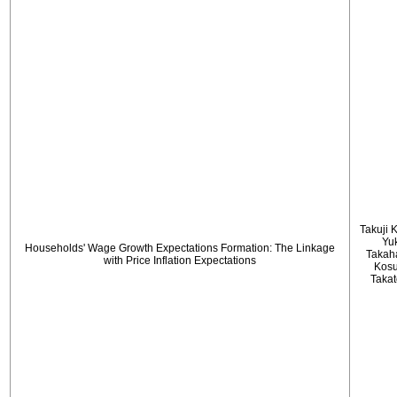
Takuji 
Yu
Households' Wage Growth Expectations Formation: The Linkage
Takah
with Price Inflation Expectations
Kos
Taka