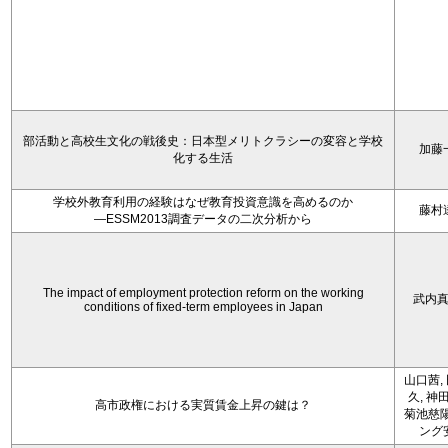
部活動と高校生文化の戦後史：日本型メリトクラシーの変容と学校
加藤
化する生活
学校外教育利用の経験はなぜ教育投資意識を高めるのか
藤村
―ESSM2013調査データの二次分析から
The impact of employment protection reform on the working
武内
conditions of fixed-term employees in Japan
山口茜,
久, 神
高市政権における実質賃金上昇の鍵は？
菊池慈陽
ング