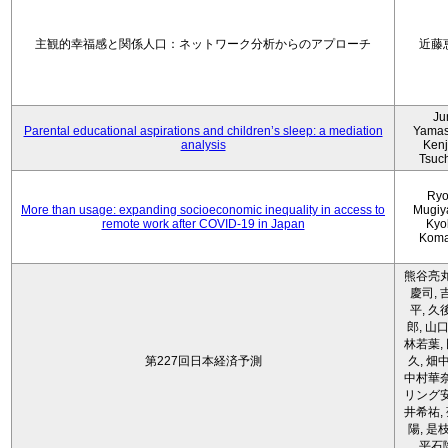
主観的幸福感と関係人口：ネットワーク分析からのアプローチ
近藤
Ju
Parental educational aspirations and children’s sleep: a mediation
Yamas
analysis
Kenji
Tsuc
Ryo
More than usage: expanding socioeconomic inequality in access to
Mugiy
remote work after COVID-19 in Japan
Kyo
Koma
熊谷亮丸
慶司, 
平, 久
郎, 山口
林若葉,
第227回日本経済予測
久, 畑
中村華奈
リング安
井希祐,
陽, 是
平石