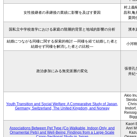
村上義昭
女性後継者の承継後の業績に影響を及ぼす要因
昌和,亀
栗岡
国私立中学校進学における家庭の階層的背景と地域的影響の分析
濱本
結婚につながる同棲に関する探索的検討 ―同棲を経て結婚した者と
小河
結婚せず同棲を解消した者との比較―
張替孔
政治参加にみる無党派層の変化
井紀
Akio Inu
Skrob
Youth Transition and Social Welfare: A Comparative Study of Japan,
Chris
Germany, Switzerland, The United Kingdom, and Norway
Imdorf, 
Reissig
Bigg
Kaori 
Associations Between Pet Type (Co-Walkable, Indoor-Only, and
Anri M
Ornamental Pets) and Well-Being: Findings from a Large-Scale
Kaz
Cross-Sectional Study in Japan
Ogawa,