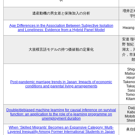
増井正
遺産動機の男女差と保険加入の分析
宇
Age Differences in the Association Between Subjective Isolation
Hwang
and Loneliness: Evidence from a Hybrid Panel Model
安達 瑠
野 智紀
大規模言語モデルの持つ価値観の定量化
湖太，川
介，市瀬
Shig
Matsu
Hiro
Post-pandemic marriage trends in Japan: Impacts of economic
Takeno
conditions and parental living arrangements
Taka
Sasa
Tomo
Kita
Daij
Double/debiased machine learning for causal inference on survival
Kaba
function: an application to the role of e-learning programme on
Motot
unemployment duration
Shin
When ‘Skilled Migrants’ Becomes an Expansive Category: Multi-
眞住
Layered Inequality Among Former International Students in Japan