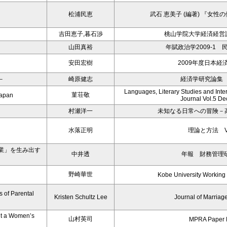
松浦民恵
武石 恵美子 (編著) 『女
吉田恵子,暮石渉
桃山学院大学経済経営論
山田真裕
年賦政治学2009-1
－
安田宏樹
2009年度日本経
－
崎原健志
経済学研究論集 第
Languages, Literary Studies and Inter
菫荘敬
Japan
Journal Vol.5 D
村瀬洋一
未知なる日常への冒険－
水落正明
理論と方法 Vol
業」を生み出す
中井透
年報 財務管理研
野崎華世
Kobe University Working
 of Parental
Kristen Schultz Lee
Journal of Marriag
ut a Women’s
山村英司
MPRA Paper 