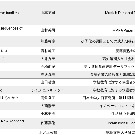
山本英司
ese families
Munich Personal 
onsequences of
山村英司
MPRA Paper 
加藤彰彦
少子化の要因としての成人期移
トレス
西村純子
慶應義塾大
いて
大井方子
高知短期大学社会科
高橋由紀
男女共同参画統計データブック－
渡邊真治
『金融企業の情報化と組織に
山田哲也
学校教育に対する保護者の
化
シムチュンキャット
学校教育に対する保護者の
制するのか？
両角良子
日本大学人口研究所 第11回NUPRI E
大薗陽子
イノベーション・マネ
小林美樹
生活経済学研究
e. New York and
佐藤嘉倫
International So
－
水ノ上智邦
徳島文理大学研究