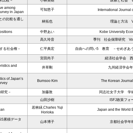
米比較－
小林美樹
医療と社会 Vol
eave among
可知悠子
International Journal 
 survey in Japan
との比較を通し
林拓也
理論と方法 Vol
ositions
中野あい
Kobe University Ec
高久玲音
季刊 社会保障研究 Vol45.
する社会権－
仁平典宏
自由への問い5 教育 －せめぎあ
宮田尚子
経済社会学会 
ristics and
井草剛
九州経済学会年
ics of Japan’s
Bumsoo Kim
The Korean Journal 
urvey
的研究－
加藤敦
同志社女子大学 学術
山田沙樹
ISFJ政策フォ
若林緑,Charles Yuji
pan
Japan and the World
Horioka
SS累積データ
山本博子
京都社会学年報