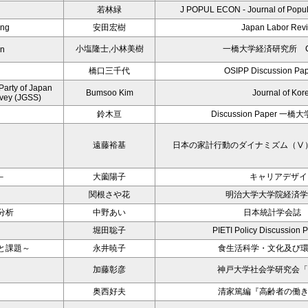
若林緑
J POPUL ECON - Journal of Popula
ing
安田宏樹
Japan Labor Revi
小塩隆士,小林美樹
一橋大学経済研究所 CIS/
an
橋口三千代
OSIPP Discussion Pa
Party of Japan
Bumsoo Kim
Journal of Kore
rvey (JGSS)
鈴木亘
Discussion Paper 
遠藤裕基
日本の家計行動のダイナミズム（Ⅴ
－
大薗陽子
キャリアデザイン
関根さや花
明治大学大学院経済学
分析
中野あい
日本統計学会誌 
堀田聡子
PIETI Policy Discussion 
と課題～
永井暁子
食生活科学・文化及び
加藤彰彦
神戸大学社会学研究会「
奥西好夫
清家篤編『高齢者の働