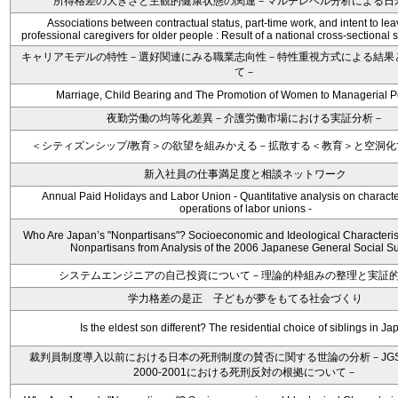
所得格差の大きさと主観的健康状態の関連－マルチレベル分析による日
Associations between contractual status, part-time work, and intent to l
professional caregivers for older people : Result of a national cross-sectional
キャリアモデルの特性－選好関連にみる職業志向性－特性重視方式による結果
て－
Marriage, Child Bearing and The Promotion of Women to Managerial P
夜勤労働の均等化差異－介護労働市場における実証分析－
＜シティズンシップ/教育＞の欲望を組みかえる－拡散する＜教育＞と空洞化
新入社員の仕事満足度と相談ネットワーク
Annual Paid Holidays and Labor Union - Quantitative analysis on characte
operations of labor unions -
Who Are Japan’s "Nonpartisans"? Socioeconomic and Ideological Characterist
Nonpartisans from Analysis of the 2006 Japanese General Social S
システムエンジニアの自己投資について－理論的枠組みの整理と実証
学力格差の是正 子どもが夢をもてる社会づくり
Is the eldest son different? The residential choice of siblings in Ja
裁判員制度導入以前における日本の死刑制度の賛否に関する世論の分析－JG
2000-2001における死刑反対の根拠について－