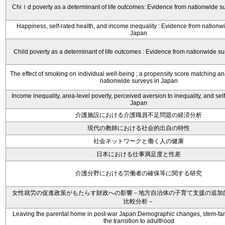
Chiｌd poverty as a determinant of life outcomes: Evidence from nationwide s
Happiness, self-rated health, and income inequality : Evidence from nationw
Japan
Child poverty as a determinant of life outcomes : Evidence from nationwide s
The effect of smoking on individual well-being ; a propensity score matching a
nationwide surveys in Japan
Income inequality, area-level poverty, perceived aversion to inequality, and self
Japan
介護施設における介護職員不足問題の経済分析
現代の教師における社会的出自の特性
社会ネットワークと働く人の健康
日本における仕事満足度と性差
介護分野における労働者の確保等に関する研究
女性就労の促進政策がもたらす財政への影響－地方自治体の子育て支援の追加
比較分析－
Leaving the parental home in post-war Japan:Demographic changes, stem-fa
the transition to adulthood