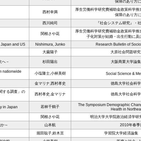
保障のあり方
厚生労働科学研究費補助金政策科学推
西村幸満
保障のあり方
西川純司
『社会システム研究』・
厚生労働科学研究費補助金政策科学推
関根さや花
子化対策が結婚・出生行動に及
n Japan and US
Nishimura, Junko
Research Bulletin of Socio
大薗陽子
大原社会問題研究所
犬へ－
杉田陽出
大阪商業大学論集
om nationwide
小塩隆士,小林美樹
Social Science & Me
金マリナ,西村孝史
徳島大学社会科学
関する調査」の
西村孝史,金マリナ
徳島大学社会科学
The Symposium Demographic Change
若林千鶴子
ly in Japan
Health in Northea
関根さや花
明治大学大学院政治経済学研
機か～
山本航
2010年春
堀田聡子,鈴木亘
学習院大学経済論集 第