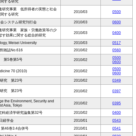
に関する研究
進研究事業 低所得者の実態と社会
2010/03
0500
に関する研究
社会システム研究刊行会
2010/03
0600
進研究事業 家族・労働政策等の少
2010/03
0400
ぼす効果に関する総合的研究
logy, Meisei University
2010/03
0517
雑誌No.616
2010/02
0560
0500
 第5巻第5号
2010/02
0600
0500
dicine 70 (2010)
2010/02
0600
研究 第23号
2010/02
0349
研究 第23号
2010/02
0397
 the Environment, Security and
2010/02
0395
st Asia, Tokyo
究科経済学研究論集第32号
2010/02
0400
季日経学会
2010/01
0543
46巻3.4合併号
2010/01
0541