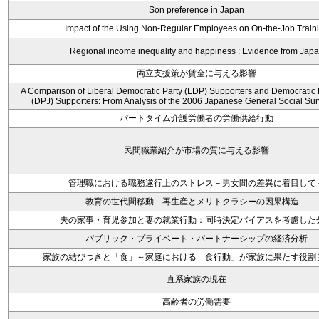
Son preference in Japan
Impact of the Using Non-Regular Employees on On-the-Job Train
Regional income inequality and happiness : Evidence from Jap
両立支援策が賃金に与える影響
A Comparison of Liberal Democratic Party (LDP) Supporters and Democratic 
(DPJ) Supporters: From Analysis of the 2006 Japanese General Social Su
パートタイム介護労働者の労働供給行動
民間職業紹介が市場の質に与える影響
管理職における職務遂行上のストレス－男女間の差異に着目して
教育の世代間移動－再生産とメリトクラシーの因果構造－
夫の家事・育児参加と妻の就業行動：同時決定バイアスを考慮した
パブリック・プライベート・パートナーシップの経済分析
家族の結びつきと「食」～家庭における「食行動」が家族に果たす役割
直系家族の現在
高齢者の労働需要