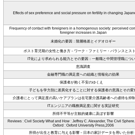
Effects of sex preference and social pressure on fertility in changing Japan
Frequency of contact with foreigners in a homogenous society: perceived c
foreigner increases in Japan
未婚化の要因：階層格差とイデオロギー
ポスト育児期の女性と働き方－ワーク・ファミリー・バランスとス
IT化により求められる能力とその要因：一般職と中間管理職につ
意識調査
金融専門職の満足度への組織と情報化の効果
保護者が抱く不安のゆくえ
子どもを学力別に差異化することに対する保護者の意識とその変
介護者にとって満足度の高いケアプランは在宅要介護高齢者への虐待を抑
ITエンジニアの職務満足度に関する実証研究
所得不平等が主観的健康に及ぼす影響
Reviews : Civil Society What and How : Jeffrey C. Alexander, The Civil Spher
Oxford : Oxford University Press,2006
所得が出生と教育に与える影響－日本の家計データを用いた分析