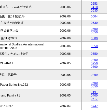
0253
性の働き方』ミネルヴァ書房
2009/06
0410
0535
集 第51巻第1号
2009/06
0004
 民主政治と政治制度
2009/06
0530
0500
済学会春季大会
2009/06
0550
31号2009
2009/06
0500
national Studies: An International
2009/06
0550
ecember 2008
高校生のための社会学
2009/06
0550
0200
.24No.1
2009/05
0250
0300
究 第20号
2009/05
0299
0500
 Paper Series No.252
2009/05
0550
0191
e and Family 71
2009/05
0400
0617
No.14837
2009/04
0247