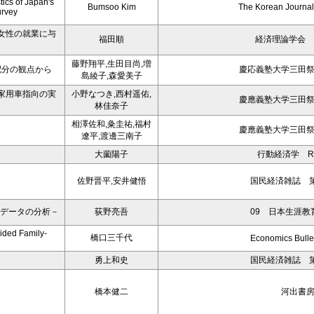
ics of Japan's
Bumsoo Kim
The Korean Journal 
urvey
女性の就業に与
福田順
経済理論学会 
藤野翔平,生田目尚,増
配分の観点から
慶応義塾大学三田
島綾子,森愛美子
家用車指向の実
小野なつき,西村遥佑,
慶應義塾大学三田
林佳奈子
相澤佐和,粂圭祐,福村
慶應義塾大学三田
遼平,渡邊三南子
大薗陽子
行動経済学 R V
佐野晋平,安井健悟
国民経済雑誌 第
Sデータの分析－
荻野亮吾
09 日本生涯教
ided Family-
橋口三千代
Economics Bullet
勇上和史
国民経済雑誌 第
橋本健二
河出書