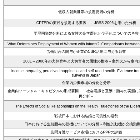
低収入就業世帯の規定要因の分析
CPTEDの実践を規定する要因――JGSS-2006を用いた分析
学歴同類婚分析による女性の高学歴化と少子化についての考察
What Determines Employment of Women with Infants?: Comparisons betwee
労働組合の関与が企業のCSR活動に与える影響
2001～2006年の犬飼育率と犬飼育者の属性の推移－室外犬から室内
Income inequality, perceived happiness, and self-rated health: Evidence fr
surveys in Japan
企業内労働市場の分化と分断
企業内ソーシャル・キャピタルの形成要因－「社会意識と互酬・贈与の実態に
再分析－
The Effects of Social Relationships on the Health Trajectories of the Elder
戦後日本における結婚と同質性の趨勢
日本における生前贈与の動機についての分析～利他的動機か交換動
訪問介護サービス市場におけるPPPの評価