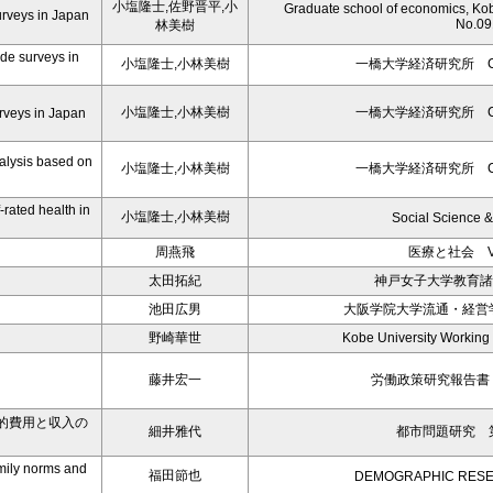
小塩隆士,佐野晋平,小
Graduate school of economics, Kob
urveys in Japan
No.09
林美樹
ide surveys in
小塩隆士,小林美樹
一橋大学経済研究所 CIS/
小塩隆士,小林美樹
一橋大学経済研究所 CIS/
urveys in Japan
nalysis based on
小塩隆士,小林美樹
一橋大学経済研究所 CIS/
-rated health in
小塩隆士,小林美樹
Social Science 
周燕飛
医療と社会 Vol
太田拓紀
神戸女子大学教育諸
池田広男
大阪学院大学流通・経営学
野崎華世
Kobe University Working
藤井宏一
労働政策研究報告書 N
的費用と収入の
細井雅代
都市問題研究 第
mily norms and
福田節也
DEMOGRAPHIC RES