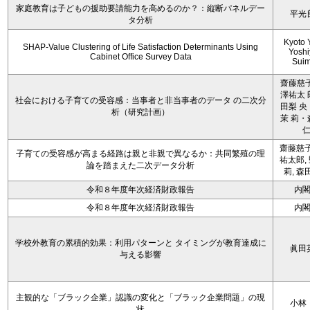
家庭教育は子どもの援助要請能力を高めるのか？：縦断パネルデー
平光
タ分析
Kyoto 
SHAP-Value Clustering of Life Satisfaction Determinants Using
Yoshi
Cabinet Office Survey Data
Sui
齋藤慈子
澤祐太 
社会における子育ての受容感：当事者と非当事者のデータ の二次分
田梨 央
析（研究計画）
茉 莉・
齋藤慈子
子育ての受容感が高まる経路は親と非親で異なるか：共同繁殖の理
祐太郎,
論を踏まえた二次データ分析
莉, 森
令和８年度年次経済財政報告
内
令和８年度年次経済財政報告
内
学校外教育の累積的効果：利用パターンと タイミングが教育達成に
眞田
与える影響
主観的な「ブラック企業」認識の変化と「ブラック企業問題」の現
小林
状