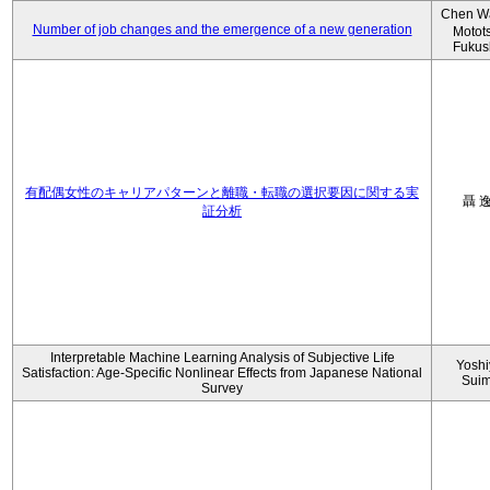
Chen W
Number of job changes and the emergence of a new generation
Motot
Fukus
有配偶女性のキャリアパターンと離職・転職の選択要因に関する実
聶 
証分析
Interpretable Machine Learning Analysis of Subjective Life
Yoshi
Satisfaction: Age-Specific Nonlinear Effects from Japanese National
Sui
Survey