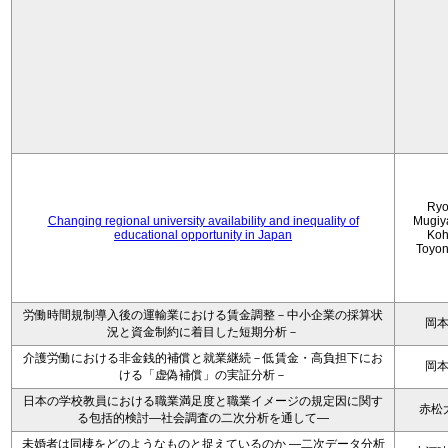
Ryo
Changing regional university availability and inequality of
Mugiy
educational opportunity in Japan
Koh
Toyo
労働時間規制導入後の運輸業における賃金調整－中小企業の採算状
岡
況と資金制約に着目した短期分析－
介護労働における非金銭的補償と就業継続－低賃金・高負担下にお
岡
ける「虚偽補償」の実証分析－
日本の学校教員における職業満足度と職業イメージの規定因に関す
赤松
る包括的検討―社会調査の二次分析を通して―
未婚者は同棲をどのようなものと捉えているのか —二次データ分析