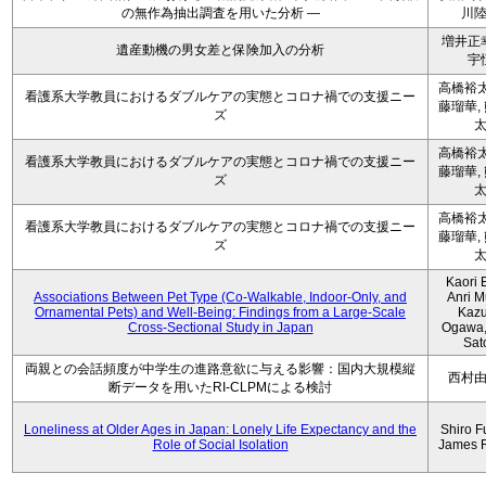
の無作為抽出調査を用いた分析 ―
川
増井正
遺産動機の男女差と保険加入の分析
宇
高橋裕太
看護系大学教員におけるダブルケアの実態とコロナ禍での支援ニー
藤瑠華,
ズ
高橋裕太
看護系大学教員におけるダブルケアの実態とコロナ禍での支援ニー
藤瑠華,
ズ
高橋裕太
看護系大学教員におけるダブルケアの実態とコロナ禍での支援ニー
藤瑠華,
ズ
Kaori 
Associations Between Pet Type (Co-Walkable, Indoor-Only, and
Anri M
Ornamental Pets) and Well-Being: Findings from a Large-Scale
Kaz
Cross-Sectional Study in Japan
Ogawa,
Sat
両親との会話頻度が中学生の進路意欲に与える影響：国内大規模縦
西村
断データを用いたRI-CLPMによる検討
Loneliness at Older Ages in Japan: Lonely Life Expectancy and the
Shiro F
Role of Social Isolation
James 