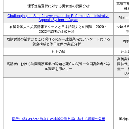
高須百華
理系進路選択に対する男女差の要因分析
幹
Challenging the State? Lawyers and the Reformed Administrative
Rieko
Appeals System in Japan
在留外国人の災害情報アクセスと日本語能力との関連―2020・
今﨑常秀
2022年調査の比較分析―
危険労働の補償はどこに現れるのか―建設業時短アンケートによる
岡
賃金構成と休日確保の実証分析―
ヒトの輪
井上
髙橋実
高齢者における訪問看護事業の認知と死亡の関連ー全国高齢者パネ
岡佳代
ル調査を用いてー
圭一、
紀
場所に縛られない働き方が地域労働市場に与える影響の分析
風神