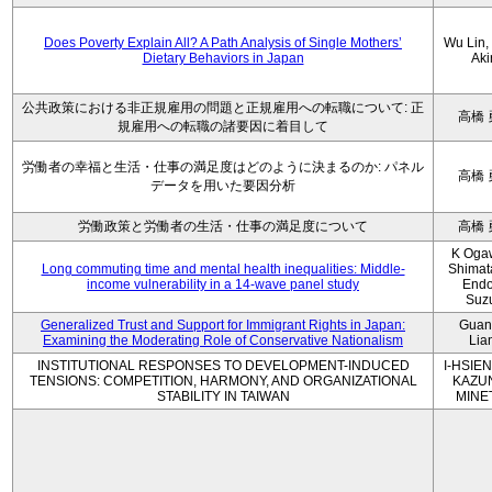
Does Poverty Explain All? A Path Analysis of Single Mothers’
Wu Lin, 
Dietary Behaviors in Japan
Aki
公共政策における非正規雇用の問題と正規雇用への転職について: 正
高橋 
規雇用への転職の諸要因に着目して
労働者の幸福と生活・仕事の満足度はどのように決まるのか: パネル
高橋 
データを用いた要因分析
労働政策と労働者の生活・仕事の満足度について
高橋 
K Oga
Long commuting time and mental health inequalities: Middle-
Shimat
income vulnerability in a 14-wave panel study
Endo
Suz
Generalized Trust and Support for Immigrant Rights in Japan:
Guan
Examining the Moderating Role of Conservative Nationalism
Lia
INSTITUTIONAL RESPONSES TO DEVELOPMENT-INDUCED
I-HSIEN
TENSIONS: COMPETITION, HARMONY, AND ORGANIZATIONAL
KAZU
STABILITY IN TAIWAN
MINE