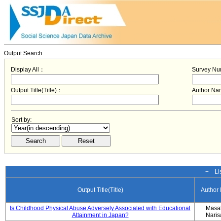
Output Search
Display All：
Survey N
Output Title(Title)：
Author N
Sort by:
− Lis
Output Title(Title)
Author
Is Childhood Physical Abuse Adversely Associated with Educational
Masa
Attainment in Japan?
Nari