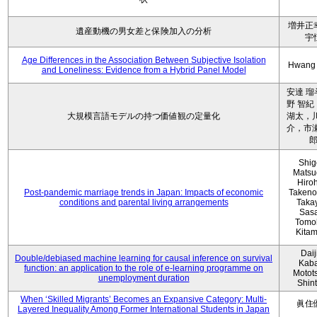
増井正
遺産動機の男女差と保険加入の分析
宇
Age Differences in the Association Between Subjective Isolation
Hwang
and Loneliness: Evidence from a Hybrid Panel Model
安達 瑠
野 智紀
大規模言語モデルの持つ価値観の定量化
湖太，川
介，市瀬
Shig
Matsu
Hiro
Post-pandemic marriage trends in Japan: Impacts of economic
Takeno
conditions and parental living arrangements
Taka
Sasa
Tomo
Kita
Daij
Double/debiased machine learning for causal inference on survival
Kaba
function: an application to the role of e-learning programme on
Motot
unemployment duration
Shin
When ‘Skilled Migrants’ Becomes an Expansive Category: Multi-
眞住
Layered Inequality Among Former International Students in Japan