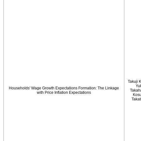
Takuji 
Yu
Households' Wage Growth Expectations Formation: The Linkage
Takah
with Price Inflation Expectations
Kos
Taka