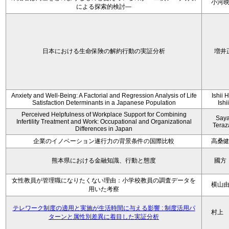
小河
による探索的検討—
日本における生命保険の解約行動の実証分析
増井
Anxiety and Well-Being: A Factorial and Regression Analysis of Life
Ishii 
Satisfaction Determinants in a Japanese Population
Ishi
Perceived Helpfulness of Workplace Support for Combining
Say
Infertility Treatment and Work: Occupational and Organizational
Tera
Differences in Japan
企業のイノベーション遂行力の背景条件の国際比較
高桑
熊本県における金融知識、行動と態度
國方
女性教員が管理職になりたくない理由：小学校教員の調査データを
横山
用いた考察
テレワーク制度の適用と実施が生活時間に与える影響 : 制度活用パ
村上
ターンと属性別差異に着目した実証分析