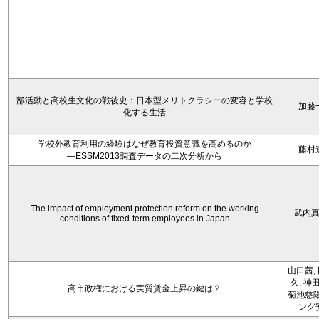
部活動と高校生文化の戦後史：日本型メリトクラシーの変容と学校
加藤
化する生活
学校外教育利用の経験はなぜ教育投資意識を高めるのか
藤村
―ESSM2013調査データの二次分析から
The impact of employment protection reform on the working
武内
conditions of fixed-term employees in Japan
山口茜,
久, 神
高市政権における実質賃金上昇の鍵は？
菊池慈陽
ング