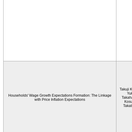
Takuji 
Yu
Households' Wage Growth Expectations Formation: The Linkage
Takah
with Price Inflation Expectations
Kos
Taka