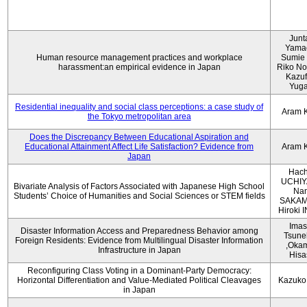
Junt
Yama
Human resource management practices and workplace
Sumie 
harassment:an empirical evidence in Japan
Riko No
Kazu
Yug
Residential inequality and social class perceptions: a case study of
Aram 
the Tokyo metropolitan area
Does the Discrepancy Between Educational Aspiration and
Educational Attainment Affect Life Satisfaction? Evidence from
Aram 
Japan
Hach
UCHIY
Bivariate Analysis of Factors Associated with Japanese High School
Na
Students’ Choice of Humanities and Social Sciences or STEM fields
SAKAM
Hiroki
Imas
Disaster Information Access and Preparedness Behavior among
Tsune
Foreign Residents: Evidence from Multilingual Disaster Information
,Oka
Infrastructure in Japan
Hisa
Reconfiguring Class Voting in a Dominant-Party Democracy:
Horizontal Differentiation and Value-Mediated Political Cleavages
Kazuko
in Japan