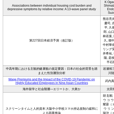
K Oga
Associations between individual housing cost burden and
Shimat
depressive symptoms by relative income: A 13-wave panel study
Endo
Suz
熊谷亮丸
慶司, 
平, 久
郎, 山口
林若葉,
第227回日本経済予測（改訂版）
久, 畑
中村華奈
リング安
井希祐,
陽, 是
平石
中高年期における主観的健康観の規定要因：日本の社会的背景を踏
岩瀬裕三
まえた性別層別分析
川
Wage Premiums and the Impact of the COVID‑19 Pandemic on
武内
Highly Educated Employees in Nine Asian Countries
海外留学と社会階層―エリートか、大衆か
太田
胡 彭航
ウ コ ウ
耀霖（ト
スクリーンタイムと人的資本:大阪中小学校スマホ持込規制の緩和に
ウ リ ン
よる因果推論
瑞汐（イ