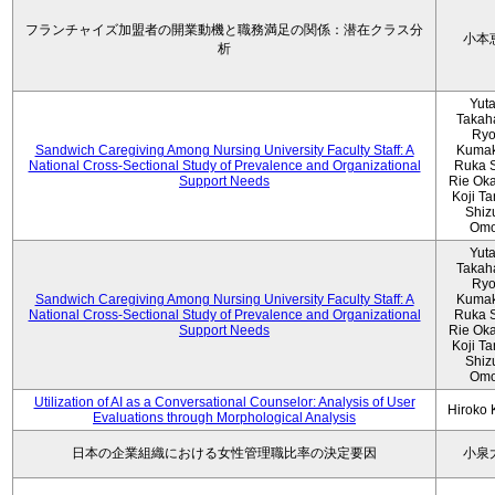
フランチャイズ加盟者の開業動機と職務満足の関係：潜在クラス分
小本
析
Yut
Takah
Ryo
Sandwich Caregiving Among Nursing University Faculty Staff: A
Kumak
National Cross-Sectional Study of Prevalence and Organizational
Ruka S
Support Needs
Rie Ok
Koji T
Shiz
Omo
Yut
Takah
Ryo
Sandwich Caregiving Among Nursing University Faculty Staff: A
Kumak
National Cross-Sectional Study of Prevalence and Organizational
Ruka S
Support Needs
Rie Ok
Koji T
Shiz
Omo
Utilization of AI as a Conversational Counselor: Analysis of User
Hiroko
Evaluations through Morphological Analysis
日本の企業組織における女性管理職比率の決定要因
小泉