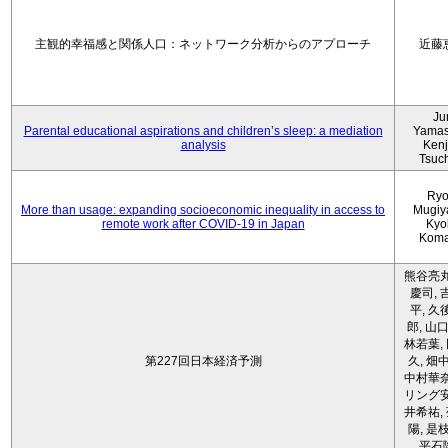
主観的幸福感と関係人口：ネットワーク分析からのアプローチ
近藤
Ju
Parental educational aspirations and children’s sleep: a mediation
Yamas
analysis
Kenji
Tsuc
Ryo
More than usage: expanding socioeconomic inequality in access to
Mugiy
remote work after COVID-19 in Japan
Kyo
Koma
熊谷亮丸
慶司, 
平, 久
郎, 山口
林若葉,
第227回日本経済予測
久, 畑
中村華奈
リング安
井希祐,
陽, 是
平石