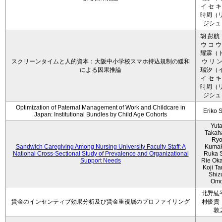
イ セ キ
時周（リ
ジシュ 
胡 彭航
ウ コ ウ
耀霖（ト
スクリーンタイムと人的資本：大阪中小学校スマホ持込規制の緩和
ウ リ ン
による因果推論
瑞汐（イ
イ セ キ
時周（リ
ジシュ 
Optimization of Paternal Management of Work and Childcare in
Eriko 
Japan: Institutional Bundles by Child Age Cohorts
Yut
Takah
Ryo
Sandwich Caregiving Among Nursing University Faculty Staff: A
Kumak
National Cross-Sectional Study of Prevalence and Organizational
Ruka S
Support Needs
Rie Ok
Koji T
Shiz
Omo
北野紘
賃金のインセンティブ効果分析及び賃金重視層のプロファイリング
村優貴
敦