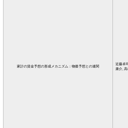
近藤卓司
家計の賃金予想の形成メカニズム：物価予想との連関
康介, 