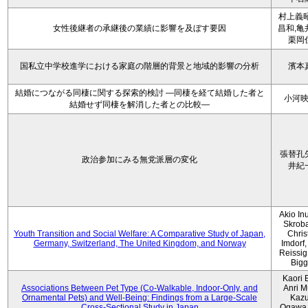
村上義昭
女性後継者の承継後の業績に影響を及ぼす要因
昌和,亀
栗岡
国私立中学校進学における家庭の階層的背景と地域的影響の分析
濱本
結婚につながる同棲に関する探索的検討 ―同棲を経て結婚した者と
小河
結婚せず同棲を解消した者との比較―
張替孔
政治参加にみる無党派層の変化
井紀
Akio Inu
Skrob
Youth Transition and Social Welfare: A Comparative Study of Japan,
Chris
Germany, Switzerland, The United Kingdom, and Norway
Imdorf, 
Reissig
Bigg
Kaori 
Associations Between Pet Type (Co-Walkable, Indoor-Only, and
Anri M
Ornamental Pets) and Well-Being: Findings from a Large-Scale
Kaz
Cross-Sectional Study in Japan
Ogawa,