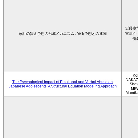
近藤卓
家計の賃金予想の形成メカニズム : 物価予想との連関
富康介
優
Ko
NAKAZ
The Psychological Impact of Emotional and Verbal Abuse on
Shot
Japanese Adolescents: A Structural Equation Modeling Approach
MIW
Mamik