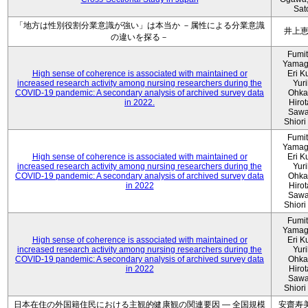
Sat
「地方は性別役割分業意識が強い」は本当か －属性による分業意識
井上
の違いを探る－
Fumi
Yamag
High sense of coherence is associated with maintained or
Eri K
increased research activity among nursing researchers during the
Yur
COVID-19 pandemic: A secondary analysis of archived survey data
Ohka
in 2022.
Hiro
Sawa
Shiori 
Fumi
Yamag
High sense of coherence is associated with maintained or
Eri K
increased research activity among nursing researchers during the
Yur
COVID-19 pandemic: A secondary analysis of archived survey data
Ohka
in 2022
Hiro
Sawa
Shiori 
Fumi
Yamag
High sense of coherence is associated with maintained or
Eri K
increased research activity among nursing researchers during the
Yur
COVID-19 pandemic: A secondary analysis of archived survey data
Ohka
in 2022
Hiro
Sawa
Shiori 
日本在住の外国籍住民における主観的健康観の関連要因 ― 全国規模
安齋寿美