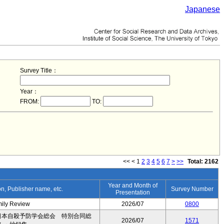
Japanese
Survey Title：
Year：
FROM:
TO:
<<
<
1
2
3
4
5
6
7
>
>>
Total: 2162
Year and Month of
ion, Publisher name, etc.
Survey Number
Presentation
mily Review
2026/07
0800
日本自殺予防学会総会 特別合同総
2026/07
1571