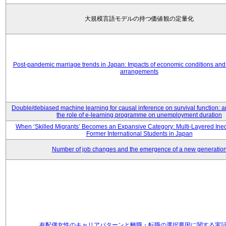
大規模言語モデルの持つ価値観の定量化
Post-pandemic marriage trends in Japan: Impacts of economic conditions and 
arrangements
Double/debiased machine learning for causal inference on survival function: an
the role of e-learning programme on unemployment duration
When ‘Skilled Migrants’ Becomes an Expansive Category: Multi-Layered Ine
Former International Students in Japan
Number of job changes and the emergence of a new generatio
有配偶女性のキャリアパターンと離職・転職の選択要因に関する実