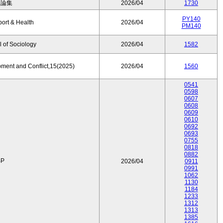
済論集
2026/04
1730
PY140
port & Health
2026/04
PM140
 of Sociology
2026/04
1582
pment and Conflict,15(2025)
2026/04
1560
0541
0598
0607
0608
0609
0610
0692
0693
0755
0818
0882
P
2026/04
0911
0991
1062
1130
1184
1233
1312
1313
1385