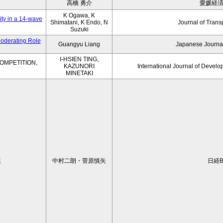
高橋 勇介
愛媛経
K Ogawa, K
ity in a 14-wave
Shimatani, K Endo, N
Journal of Trans
Suzuki
Moderating Role
Guangyu Liang
Japanese Journal
I-HSIEN TING,
OMPETITION,
KAZUNORI
International Journal of Develo
MINETAKI
題
中村二朗・菅原慎矢
日経B