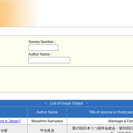
Survey Number：
Author Name：
− List of Usage Output −
Author Name
Title of Journal or Publicat
ent in Japan?
Masahiro Narisawa
Marriage & Fa
第23回日本うつ病学会総会・第50回
タ分析
平光良充