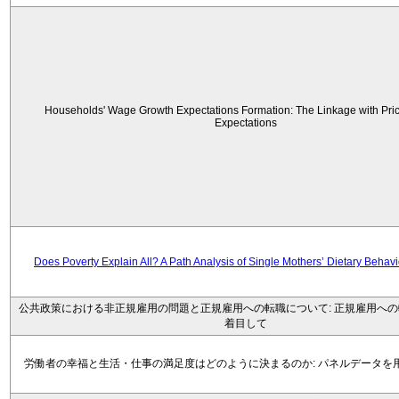
Households' Wage Growth Expectations Formation: The Linkage with Price
Expectations
Does Poverty Explain All? A Path Analysis of Single Mothers’ Dietary Behav
公共政策における非正規雇用の問題と正規雇用への転職について: 正規雇用へ
着目して
労働者の幸福と生活・仕事の満足度はどのように決まるのか: パネルデータを