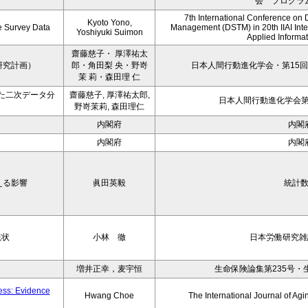
会 プログラ
7th International Conference on 
Kyoto Yono,
ce Survey Data
Management (DSTM) in 20th IIAI Int
Yoshiyuki Suimon
Applied Informati
齋藤慈子・ 厚澤祐太
研究計画）
郎・角田梨 央・野嵜
日本人間行動進化学会・第15回
茉 莉・森田理 仁
た二次データ分
齋藤慈子, 厚澤祐太郎,
日本人間行動進化学会第1
野嵜茉莉, 森田理仁
内閣府
内閣
内閣府
内閣
える影響
眞田英毅
統計
現状
小林 徹
日本労働研究雑誌
増井正幸，麦宇恒
生命保険論集第235号・
ness: Evidence
Hwang Choe
The International Journal of 