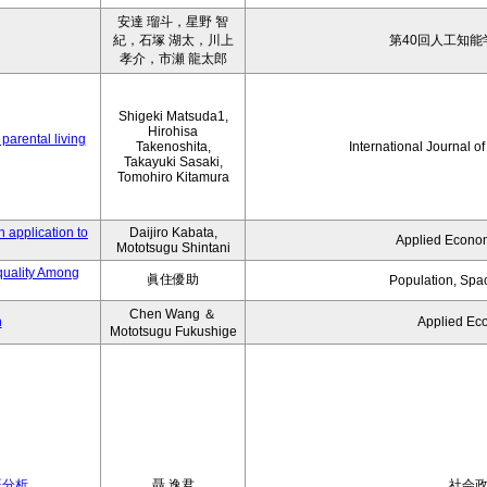
安達 瑠斗，星野 智
紀，石塚 湖太，川上
第40回人工知能
孝介，市瀬 龍太郎
Shigeki Matsuda1,
Hirohisa
parental living
Takenoshita,
International Journal o
Takayuki Sasaki,
Tomohiro Kitamura
 application to
Daijiro Kabata,
Applied Econom
Mototsugu Shintani
quality Among
眞住優助
Population, Spa
Chen Wang ＆
n
Applied Ec
Mototsugu Fukushige
証分析
聶 逸君
社会