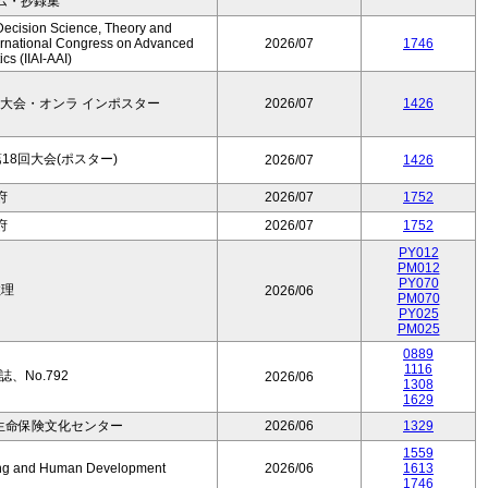
ム・抄録集
Decision Science, Theory and
ernational Congress on Advanced
2026/07
1746
cs (IIAI-AAI)
大会・オンラ インポスター
2026/07
1426
8回大会(ポスター)
2026/07
1426
府
2026/07
1752
府
2026/07
1752
PY012
PM012
PY070
数理
2026/06
PM070
PY025
PM025
0889
1116
、No.792
2026/06
1308
1629
生命保険文化センター
2026/06
1329
1559
Aging and Human Development
2026/06
1613
1746