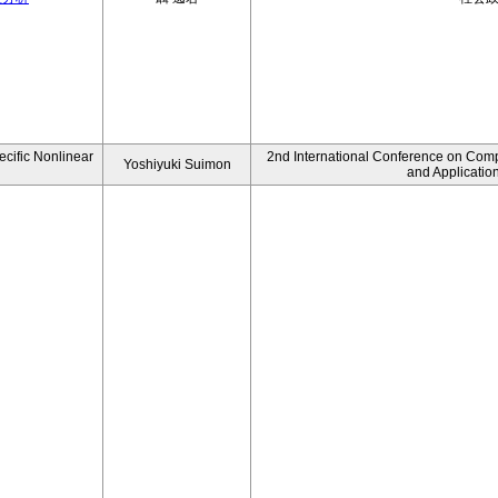
ecific Nonlinear
2nd International Conference on Comp
Yoshiyuki Suimon
and Applicatio