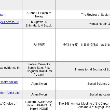
Kunbo Li, Soichiro
apan
The Review of Socion
Takagi
ysis across 13
K Ogawa, K
Mental Health &
Shimatani, N Suzuki
大杉勇喜
令和７年度 財政経済理論 論文
Juntaro Yamaoka,
al evidence in
Sumie Sato, Riko
International Journal of E
Noguchi, Kazufumi
Yugami
o metropolitan
Aram Kwon
Social Science 
ent Affect Life
Aram Kwon
Social Indicato
Hachiro UCHIYAMA,
s’ Choice of
The 14th Annual Meeting of the Japan A
Nami SAKAMOTO,
Arts (held at Miyagi Uni
Hiroki INOUE