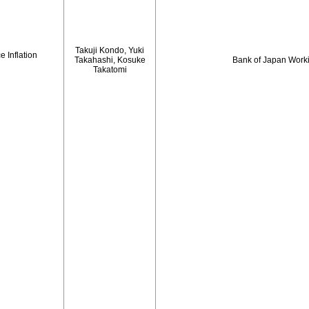
Takuji Kondo, Yuki
 Inflation
Takahashi, Kosuke
Bank of Japan Work
Takatomi