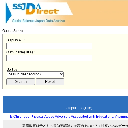
Output Search
Display All：
Output Title(Title)：
Sort by:
Output Title(Title)
Is Childhood Physical Abuse Adversely Associated with Educational Attainm
家庭教育は子どもの援助要請能力を高めるのか？：縦断パネルデー