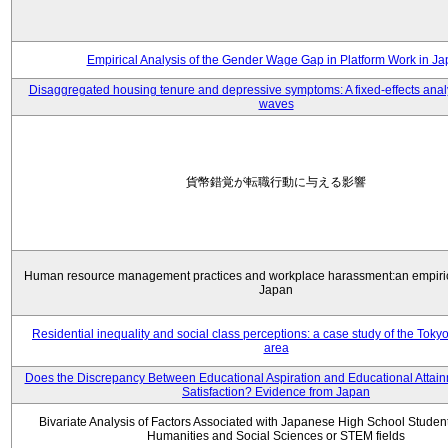
Empirical Analysis of the Gender Wage Gap in Platform Work in J
Disaggregated housing tenure and depressive symptoms: A fixed-effects anal
waves
貨幣錯覚が転職行動に与える影響
Human resource management practices and workplace harassment:an empiric
Japan
Residential inequality and social class perceptions: a case study of the Toky
area
Does the Discrepancy Between Educational Aspiration and Educational Attainm
Satisfaction? Evidence from Japan
Bivariate Analysis of Factors Associated with Japanese High School Student
Humanities and Social Sciences or STEM fields