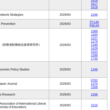
1616
1617
1618
etwork Strategies
2026/04
1246
PY140
 Prevention
2026/03
PM140
1088
1164
1227
1279
集（財務省財務総合政策研究所）
2026/03
1349
1429
1523
1598
1730
conomic Policy Studies
2026/03
1349
0762
Japan Journal
2026/03
1374
1508
rs Research
2026/03
1508
ssociation of International Liberal
2026/03
1510
versity of Education)