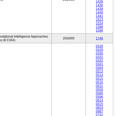
1429
1430
1439
1440
1441
1523
1524
1598
1599
utational Intelligence Approaches
2026/05
1746
ns (ICCIAA)
0328
0329
0330
0331
0332
0341
0384
0513
0514
0515
0516
0531
0559
0585
0596
0614
0615
0653
0687
0742