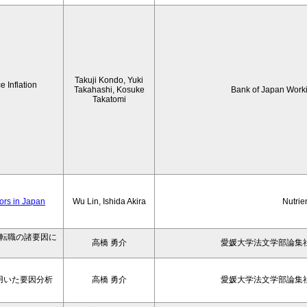
Takuji Kondo, Yuki
 Inflation
Takahashi, Kosuke
Bank of Japan Work
Takatomi
iors in Japan
Wu Lin, Ishida Akira
Nutrie
の転職の諸要因に
高橋 勇介
愛媛大学法文学部論集社
用いた要因分析
高橋 勇介
愛媛大学法文学部論集社