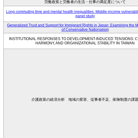
労働政策と労働者の生活・仕事の満足度について
Long commuting time and mental health inequalities: Middle-income vulnerabil
panel study
Generalized Trust and Support for Immigrant Rights in Japan: Examining the 
of Conservative Nationalism
INSTITUTIONAL RESPONSES TO DEVELOPMENT-INDUCED TENSIONS: C
HARMONY, AND ORGANIZATIONAL STABILITY IN TAIWAN
介護政策の経済分析 地域の変容、従事者不足、保険制度の課