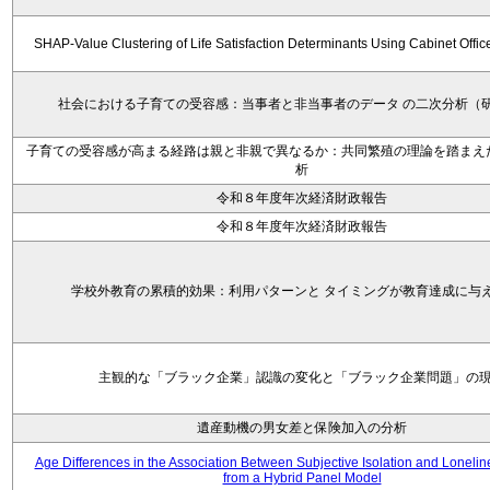
SHAP-Value Clustering of Life Satisfaction Determinants Using Cabinet Offi
社会における子育ての受容感：当事者と非当事者のデータ の二次分析（
子育ての受容感が高まる経路は親と非親で異なるか：共同繁殖の理論を踏まえ
析
令和８年度年次経済財政報告
令和８年度年次経済財政報告
学校外教育の累積的効果：利用パターンと タイミングが教育達成に与
主観的な「ブラック企業」認識の変化と「ブラック企業問題」の
遺産動機の男女差と保険加入の分析
Age Differences in the Association Between Subjective Isolation and Loneli
from a Hybrid Panel Model