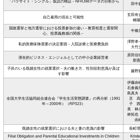
「パラサイト・シングル」仮説の検証－NFRJ98データの分析から
田中
－
玄田有
自己雇用の現在と可能性
橋
国政選挙と地方選挙における投票参加の違い－教育程度と選挙関
中條
心、投票義務感の関係－
澤野孝
私的医療保険需要の決定要因－入院診療と医療費負担
大竹
原田信
潜在的ビジネス・エンジェルとしての中小企業経営者
那
子供のいる既婚女性の就業選択－夫の働き方、性別役割意識が及ぼ
藤野
す影響
伊藤
石倉義
島真夫
全国大学生活協同組合連合会『学生生活実態調査』の再分析（1991
亘 
年～2000年）（RPS23）
子 
美 
林拓也
由
既婚女性の就業選択における夫と妻の意識の影響
長町
Filial Obligation and Parental Educational Investments in Children
Kriste