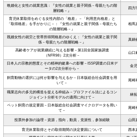
晩婚化と女性の就業意識：『女性の就業と親子関係－母親たちの階
四方
層戦略－』
育児休業取得をめぐる女性内部の「格差」－「利用意向格差」と
「取得格差」を手がかりに－：『女性の就業と親子関係－母親たち
相馬
の階層戦略－』
既婚女性の就労と世帯所得間格差のゆくえ：『女性の就業と親子関
真鍋
係－母親たちの階層戦略－』
高齢者ケアが就業継続に与える影響－第1回全国家族調査
山口
（NFR98）2次分析－
日本人の宗教的態度とその精神的健康への影響－ISSP調査の日米デ
金
ータの2次分析から－
飼育動物の選択には何が影響を与えるか－日本版総合社会調査を用
尾崎
いて－
職業志向の多元的構造を捉える枠組み－プロファイル法によるコン
林
ジョイント分析モデルの適用に向けて－
ペット飼育の規定要因－日本版総合社会調査マイクロデータを用い
尾崎
て－
投票外参加の論理－資源，指向，動員，党派性，参加経験
山田
育児休業取得とその取得期間の決定要因について
西本