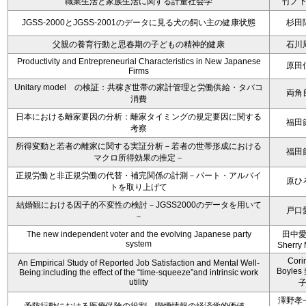
職業生活と家族生活に関する計量社会学
竹ノ
JGSS-2000とJGSS-2001のデータに見る犬の飼い主の健康状態
杉田
父親の養育行動と思春期の子どもの精神的健康
石川
Productivity and Entrepreneurial Characteristics in New Japanese
原田
Firms
Unitary model の検証：共稼ぎ世帯の家計管理と労働供給・タバコ
両角
消費
日本における離家要因の分析：離家タイミングの規定要因に関する
福田
考察
所得変動と若者の離家に関する実証分析－若者の世帯形成における
福田
マクロ所得効果の推定－
正規労働と非正規労働の代替・補完関係の計測－パート・アルバイ
原ひ
トを取り上げて
結婚観における因子的不変性の検討－JGSS2000のデータを用いて
戸口
－
The new independent voter and the evolving Japanese party
田中
system
Sherry 
Cori
An Empirical Study of Reported Job Satisfaction and Mental Well-
Boyle
Being:including the effect of the “time-squeeze”and intrinsic work
utility
澤野孝