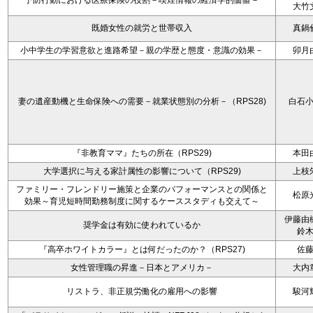
予防行動における医療保険の役割－喫煙情報の経済学的価値－
大竹
既婚女性の就労と世帯収入
真鍋
小中学生の学習意欲と進路希望－親の学歴と態度・意識の効果－
卯月
妻の遺産動機と生命保険への需要－就業状態別の分析－（RPS28)
白石
『非教育ママ』たちの所在（RPS29)
本田
大学選択に与える家計属性の影響について（RPS29)
上枝
ファミリー・フレンドリー施策と企業のパフォーマンスとの関係と
松原
効果～育児短時間勤務制度に関するケーススタディも交えて～
伊藤由
奨学金は有効に使われているか
鈴
『高卒ホワイトカラー』とは何だったのか？（RPS27)
佐
女性管理職の昇進－日本とアメリカ－
大内
リストラ、非正規労働化の雇用への影響
駿河