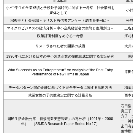
in Japan
Schu
小･中学生の学業成績と学校外学習時間に関する一考察―社会階層を
小
媒体として―
宗教性と社会意識－キリスト教信者アンケート調査を事例に－
松
マイクロビジネスの経済分析－中小企業経営者の実態と雇用創出－
三谷
政策評価制度をめぐる一考察
河村
リストラされた者の開業の成否
大井
1990年代における日本の中小製造企業の技能形成に関する実証研究
馬
Who Succeeds as an Entrepreneur? An Analysis of the Post-Entry
原田
Performance of New Firms in Japan
データパターン間の距離に基づく不完全データに関する診断方法
稲葉
就業女性の子供数決定に関する計量分析
西本
石田浩
真三子
方子 
国民生活金融公庫「新規開業実態調査」の再分析（1991年～2000
一 
年） （SSJDA Research Paper Series No.17）
玄田有
藤博樹