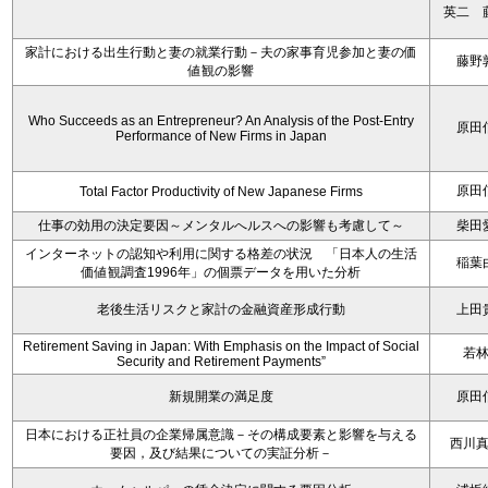
英二 
家計における出生行動と妻の就業行動－夫の家事育児参加と妻の価
藤野
値観の影響
Who Succeeds as an Entrepreneur? An Analysis of the Post-Entry
原田
Performance of New Firms in Japan
原田
Total Factor Productivity of New Japanese Firms
仕事の効用の決定要因～メンタルへルスへの影響も考慮して～
柴田
インターネットの認知や利用に関する格差の状況 「日本人の生活
稲葉
価値観調査1996年」の個票データを用いた分析
老後生活リスクと家計の金融資産形成行動
上田
Retirement Saving in Japan: With Emphasis on the Impact of Social
若
Security and Retirement Payments”
新規開業の満足度
原田
日本における正社員の企業帰属意識－その構成要素と影響を与える
西川
要因，及び結果についての実証分析－