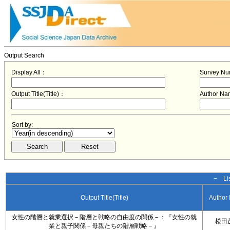
Output Search
Display All：
Survey N
Output Title(Title)：
Author N
Sort by:
− Lis
Output Title(Title)
Author
女性の階層と就業選択－階層と戦略の自由度の関係－：『女性の就
松田
業と親子関係－母親たちの階層戦略－』