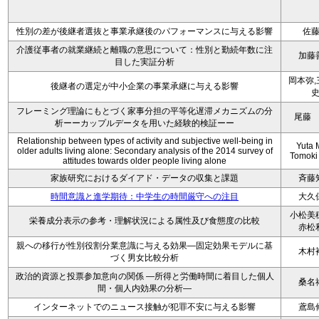
性別の差が後継者選抜と事業承継後のパフォーマンスに与える影響
佐
介護従事者の就業継続と離職の意思について：性別と勤続年数に注
加藤
目した実証分析
岡本弥,
後継者の選定が中小企業の事業承継に与える影響
フレーミング理論にもとづく家事分担の平等化遅滞メカニズムの分
尾藤
析ーーカップルデータを用いた経験的検証ーー
Relationship between types of activity and subjective well-being in
Yuta M
older adults living alone: Secondary analysis of the 2014 survey of
Tomoki
attitudes towards older people living alone
家族研究におけるダイアド・データの収集と課題
斉藤
時間意識と進学期待：中学生の時間厳守への注目
大久
小松美
栄養成分表示の参考・理解状況による属性及び食態度の比較
赤松
親への移行が性別役割分業意識に与える効果—固定効果モデルに基
木村
づく男女比較分析
政治的資源と投票参加意向の関係 ―所得と労働時間に着目した個人
桑名
間・個人内効果の分析―
インターネットでのニュース接触が犯罪不安に与える影響
鳶島