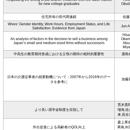
for new college graduates
Okud
住宅所有の世代間連鎖
佐藤
Wives’ Gender Identity, Work Hours, Employment Status, and Life
Jun 
Satisfaction: Evidence from Japan
Hisa
An analysis of factors in the decision to sell a business among
Okam
Japan’s small and medium-sized firms without successors
Atsu
Miy
中高生の教育期待形成における父母の期待の相対的重要性
鳶島
日本の介護従事者の就業動機について：2007年から2016年のデー
加藤
タを参考に
荒木貴郎
より良い奨学金制度を目指して
瑠海,佐
来,長谷
森上果奈
外出促進による高齢者のQOL向上
果南,向