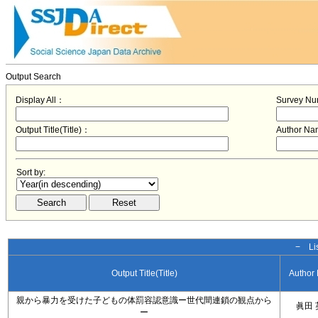
Output Search
Display All：
Survey N
Output Title(Title)：
Author N
Sort by:
− Lis
Output Title(Title)
Author
親から暴力を受けた子どもの体罰容認意識ー世代間連鎖の観点から
眞田 
ー