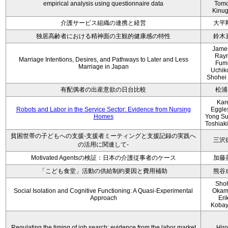
empirical analysis using questionnaire data
Tom
Kinu
介護サービス組織の連携と経営
大平
独居高齢者における精神面の主観的健康感の特性
鈴木
Jame
Ray
Marriage Intentions, Desires, and Pathways to Later and Less
Fum
Marriage in Japan
Uchik
Shohei
有配偶者の出産意欲の日台比較
松浦
Kar
Robots and Labor in the Service Sector: Evidence from Nursing
Eggle
Homes
Yong Su
Toshiaki
貧困世帯の子どもへの支援-支援者ミーティングと支援記録の実践へ
三沢
の活用に関連して-
Motivated Agentsの検証：日本の介護従事者のケース
加藤
「こども食堂」活動の供給制約要因と費用補助
熊谷
Sho
Social Isolation and Cognitive Functioning: A Quasi-Experimental
Okam
Approach
Eri
Kobay
Regulating the timing of job search: evidence from the labor market
Hir