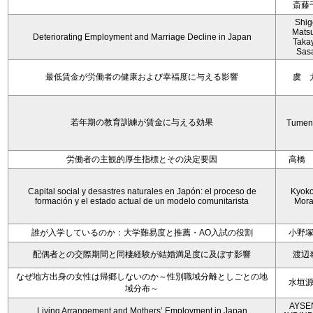
斎藤
Shig
Mats
Deteriorating Employment and Marriage Decline in Japan
Taka
Sas
最低賃金が労働者の健康および幸福度に与える影響
虞 
若年期の教育訓練が賃金に与える効果
Tumen
労働者の主観的厚生指標とその決定要因
高橋
Capital social y desastres naturales en Japón: el proceso de
Kyoko 
formación y el estado actual de un modelo comunitarista
Mora
誰が入学しているのか：大学難易度と推薦・AO入試の役割
小野
配偶者との交際期間と同棲経験が結婚満足度に及ぼす影響
渡辺
なぜ地方出身の女性は帰郷しないのか～性別職域分離としごとの地
水垣
域分布～
AYSE
Living Arrangement and Mothers’ Employment in Japan