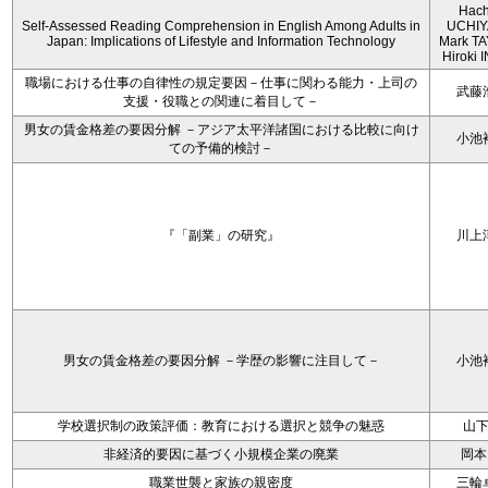
Hach
Self-Assessed Reading Comprehension in English Among Adults in
UCHIY
Japan: Implications of Lifestyle and Information Technology
Mark T
Hiroki
職場における仕事の自律性の規定要因－仕事に関わる能力・上司の
武藤
支援・役職との関連に着目して－
男女の賃金格差の要因分解 －アジア太平洋諸国における比較に向け
小池
ての予備的検討－
『「副業」の研究』
川上
男女の賃金格差の要因分解 －学歴の影響に注目して－
小池
学校選択制の政策評価：教育における選択と競争の魅惑
山
非経済的要因に基づく小規模企業の廃業
岡本
職業世襲と家族の親密度
三輪