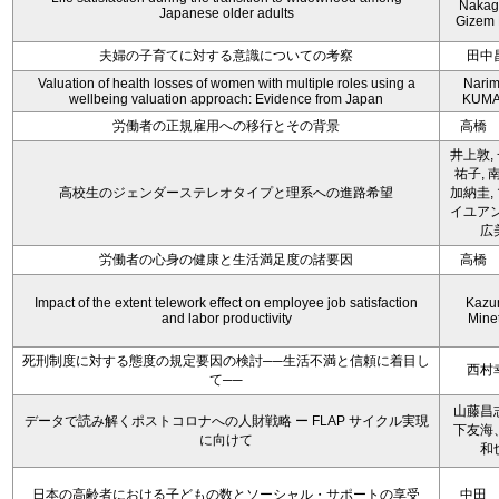
Nakag
Japanese older adults
Gizem 
夫婦の子育てに対する意識についての考察
田中
Valuation of health losses of women with multiple roles using a
Nari
wellbeing valuation approach: Evidence from Japan
KUMA
労働者の正規雇用への移行とその背景
高橋
井上敦,
祐子, 
高校生のジェンダーステレオタイプと理系への進路希望
加納圭,
イユアン
広
労働者の心身の健康と生活満足度の諸要因
高橋
Impact of the extent telework effect on employee job satisfaction
Kazu
and labor productivity
Mine
死刑制度に対する態度の規定要因の検討──生活不満と信頼に着目し
西村
て──
山藤昌
データで読み解くポストコロナへの人財戦略 ー FLAP サイクル実現
下友海
に向けて
和
日本の高齢者における子どもの数とソーシャル・サポートの享受
中田