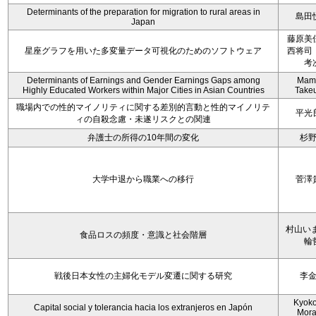
Determinants of the preparation for migration to rural areas in
島田
Japan
藤原美
星座グラフを用いた多変量データ可視化のためのソフトウェア
西将司
考
Determinants of Earnings and Gender Earnings Gaps among
Mam
Highly Educated Workers within Major Cities in Asian Countries
Take
職場内での性的マイノリティに関する差別的言動と性的マイノリテ
平光
ィの自殺念慮・未遂リスクとの関連
弁護士の所得の10年間の変化
杉
大学中退から職業への移行
菅澤
村山いま
食品ロスの頻度・意識と社会階層
輪
戦後日本女性の主婦化モデル変遷に関する研究
李
Kyoko 
Capital social y tolerancia hacia los extranjeros en Japón
Mora