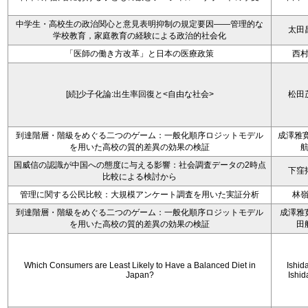
中学生・高校生の政治関心と意見表明抑制の規定要因――管理的な
太田
学校教育，家庭教育の経験による政治的社会化
「医師の働き方改革」と日本の医療政策
西
[続]少子化論:出生率回復と<自由な社会>
松田
到達階層・階級をめぐる二つのゲーム：一般化順序ロジットモデル
成澤雅寛
を用いた高校の質的差異の効果の検証
国威信の認識が中国への態度に与える影響：社会調査データの2時点
下窪
比較による検討から
管理に関する公民比較：大規模アンケート調査を用いた実証分析
林
到達階層・階級をめぐる二つのゲーム：一般化順序ロジットモデル
成澤雅
を用いた高校の質的差異の効果の検証
田
Which Consumers are Least Likely to Have a Balanced Diet in
Ishida
Japan?
Ishid