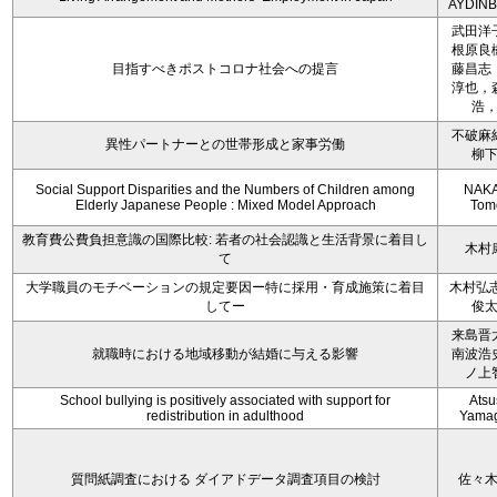
AYDIN
武田洋
根原良
目指すべきポストコロナ社会への提言
藤昌志
淳也，
浩
不破麻
異性パートナーとの世帯形成と家事労働
柳
Social Support Disparities and the Numbers of Children among
NAKA
Elderly Japanese People : Mixed Model Approach
Tom
教育費公費負担意識の国際比較: 若者の社会認識と生活背景に着目し
木村
て
大学職員のモチベーションの規定要因ー特に採用・育成施策に着目
木村弘志
してー
俊
来島晋
就職時における地域移動が結婚に与える影響
南波浩
ノ上
School bullying is positively associated with support for
Atsu
redistribution in adulthood
Yamag
質問紙調査における ダイアドデータ調査項目の検討
佐々