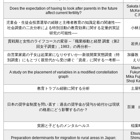
Sakata 
Does the expectation of having to look after parents in the future
McKe
affect current fertility?
C.
児童会・生徒会投票選挙の経験と主権者教育の知識定着の関連性──
社会調査の二次分析による特別活動の教育効果に関する定量的実証
小林
研究の可能性──
貫戦期と女性のライフコースの変容 --「職業移動と経歴 調査（第2
岩井
回女子調査）, 1983」の再分析--
自営業家庭の子女は起業家になりやすいか―新規開業実態調査（特
加藤敦
別調査）にもとづく親世代から受け継ぐ「資産」に関する一考察―
え
Mam
A study on the placement of variables in a modified constellation
Fukum
graph
Mika Fu
Shoji Ka
教育トラブル経験に関する分析
土屋
日本の奨学金制度を問い直す：過去の奨学金が貸与か給付かは現状
百瀬 
の格差にどう影響するのか？
貧困と子どものメンタルヘルス
稲葉
Etsu
Preparation determinants for migration to rural areas in Japan:
Shim