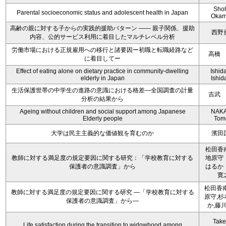
Sho
Parental socioeconomic status and adolescent health in Japan
Okam
高齢の親に対する子からの実践的援助パターン ―― 親子関係、援助
西野
内容、公的サービス利用に着目したマルチレベル分析
労働市場における正規雇用への移行と諸要因ー初職と転職経路など
高橋
に着目してー
Effect of eating alone on dietary practice in community-dwelling
Ishida
elderly in Japan
Ishida
生活保護世帯の中学生の進路の意識における格差―全国調査の計量
吉武
分析の結果から
Ageing without children and social support among Japanese
NAKA
Elderly people
Tom
大学は民主主義的な価値観を育むのか
濱田
松田香
教師に対する満足度の規定要因に関する研究：「学校教育に対する
地原守
保護者の意識調査」から
はるか
寛
松田香南
教師に対する満足度の規定要因に関する研究 ―「学校教育に対する
原守,杉
保護者の意識調査」から―
か,藤
Take
Life satisfaction during the transition to widowhood among