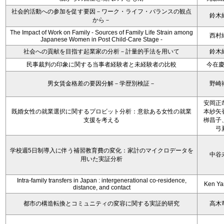
社会的活動への参加を促す要因－ワーク・ライフ・バランスの観点
鈴木
から－
The Impact of Work on Family - Sources of Family Life Strain among
西村
Japanese Women in Post Child-Care Stage -
社会への貢献を目指す起業家の分析－計量的手法を用いて
鈴木
民事裁判の印象に関する当事者経験者と未経験者の比較
今在
男女賃金格差の要因分解－学歴別検証－
野崎
安岡正
既婚女性の就業選択に関するプロビット分析：意欲ある女性の就業
本紗矢
支援を考える
栁昌子
弓
学校週5日制導入に伴う補習教育費の変化：家計のマイクロデータを
中谷
用いた実証分析
Intra-family transfers in Japan : intergenerational co-residence,
Ken Y
distance, and contact
都市の構造転換とコミュニティの変容に関する実証的研究
高木