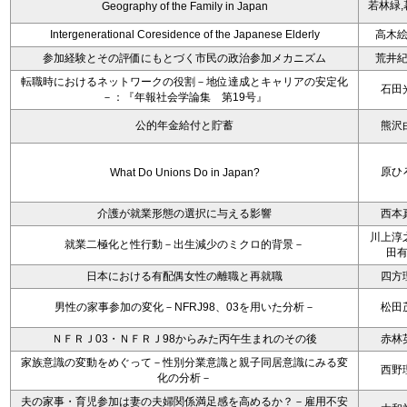
若林緑,
Geography of the Family in Japan
Intergenerational Coresidence of the Japanese Elderly
高木
参加経験とその評価にもとづく市民の政治参加メカニズム
荒井
転職時におけるネットワークの役割－地位達成とキャリアの安定化
石田
－：『年報社会学論集 第19号』
公的年金給付と貯蓄
熊沢
原ひ
What Do Unions Do in Japan?
介護が就業形態の選択に与える影響
西本
川上淳
就業二極化と性行動－出生減少のミクロ的背景－
田
日本における有配偶女性の離職と再就職
四方
男性の家事参加の変化－NFRJ98、03を用いた分析－
松田
ＮＦＲＪ03・ＮＦＲＪ98からみた丙午生まれのその後
赤林
家族意識の変動をめぐって－性別分業意識と親子同居意識にみる変
西野
化の分析－
夫の家事・育児参加は妻の夫婦関係満足感を高めるか？－雇用不安