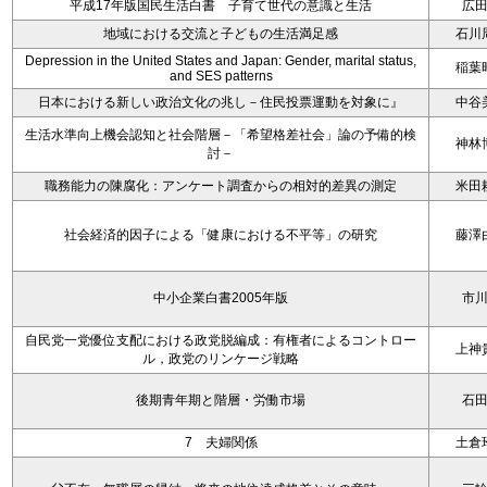
平成17年版国民生活白書 子育て世代の意識と生活
広
地域における交流と子どもの生活満足感
石川
Depression in the United States and Japan: Gender, marital status,
稲葉
and SES patterns
日本における新しい政治文化の兆し－住民投票運動を対象に』
中谷
生活水準向上機会認知と社会階層－「希望格差社会」論の予備的検
神林
討－
職務能力の陳腐化：アンケート調査からの相対的差異の測定
米田
社会経済的因子による「健康における不平等」の研究
藤澤
中小企業白書2005年版
市
自民党一党優位支配における政党脱編成：有権者によるコントロー
上神
ル，政党のリンケージ戦略
後期青年期と階層・労働市場
石
7 夫婦関係
土倉