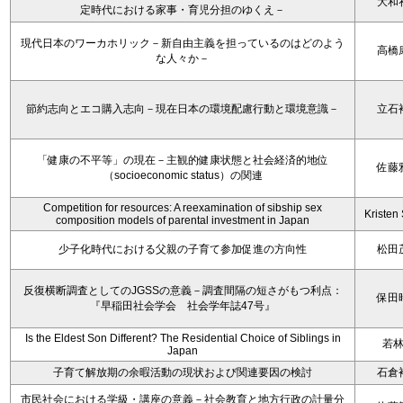
大和
定時代における家事・育児分担のゆくえ－
現代日本のワーカホリック－新自由主義を担っているのはどのよう
高橋
な人々か－
節約志向とエコ購入志向－現在日本の環境配慮行動と環境意識－
立石
「健康の不平等」の現在－主観的健康状態と社会経済的地位
佐藤
（socioeconomic status）の関連
Competition for resources: A reexamination of sibship sex
Kristen 
composition models of parental investment in Japan
少子化時代における父親の子育て参加促進の方向性
松田
反復横断調査としてのJGSSの意義－調査間隔の短さがもつ利点：
保田
『早稲田社会学会 社会学年誌47号』
Is the Eldest Son Different? The Residential Choice of Siblings in
若
Japan
子育て解放期の余暇活動の現状および関連要因の検討
石倉
市民社会における学級・講座の意義－社会教育と地方行政の計量分