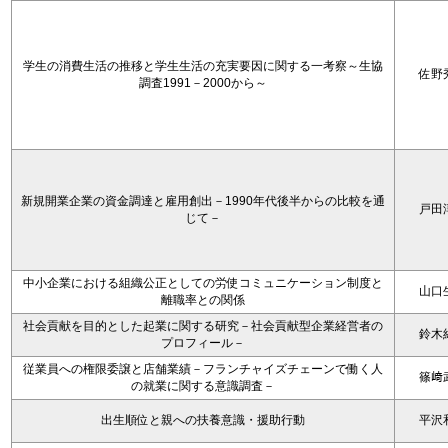
学生の消費生活の推移と学生生活の充実要因に関する一考察～生協
佐野
調査1991－2000から～
新規開業企業の資金調達と雇用創出－1990年代後半からの比較を通
戸田
じて－
中小企業における組織公正としての労使コミュニケーション制度と
山口
離職率との関係
社会貢献を目的とした起業に関する研究－社会貢献型企業経営者の
鈴木
プロフィール－
従業員への権限委譲と店舗業績－フランチャイズチェーンで働く人
篠﨑
の就業に関する意識調査－
出生順位と親への扶養意識・援助行動
平沢