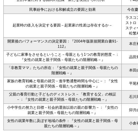
民事紛争における和解成立の要因と効果
今在
ラスコ
ストロ
起業時の借入を決定する要因－起業家の性差は存在するか－
スティ
松繁
開業後のパフォーマンスの決定要因：『2004年版新規開業白書91-
本庄
112』
子どもに家事をさせるということ－母親ともう1つの教育的態度－：
品田
『女性の就業と親子関係－母親たちの階層戦略－』
「非教育ママ」たちの所在：『女性の就業と親子関係－母親たちの
本田
階層戦略－』
家族の教育戦略と母親の就労－進学塾通塾時間を中心に－：『女性
平尾
の就業と親子関係－母親たちの階層戦略－』
父親の養育行動と子どものディストレス－「教育する父」の検証
石川
－：『女性の就業と親子関係－母親たちの階層戦略－』
小中学生の努力と目標－社会的選抜以前の親の影響力－：『女性の
卯月
就業と親子関係－母親たちの階層戦略－』
女性の就業年数に及ぼす地域の条件：『女性の就業と親子関係－母
小倉
親たちの階層戦略－』