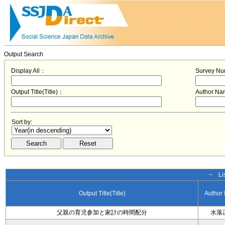
Output Search
Display All：
Survey N
Output Title(Title)：
Author N
Sort by:
− Lis
Output Title(Title)
Author
父親の育児参加と家計の時間配分
水落