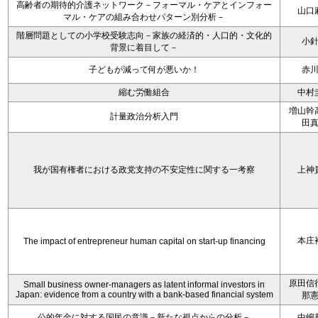
高齢者の期待的介護ネットワーク－フォーマル・ケアとインフォー
山口
マル・ケアの組み合わせパターン別分析－
階層問題としての小学校受験志向－家族の経済的・人口的・文化的
小
背景に着目して－
子どもが減って何が悪いか！
赤
縮む労働組合
中村
増山幹
計量政治分析入門
田
我が国有権者における政党支持の不安定性に関する一考察
上神
本庄
The impact of entrepreneur human capital on start-up financing
原田信
Small business owner-managers as latent informal investors in
Japan: evidence from a country with a bank-based financial system
那
公的年金に対する国民の意識－新たな視点からの分析－
中嶋