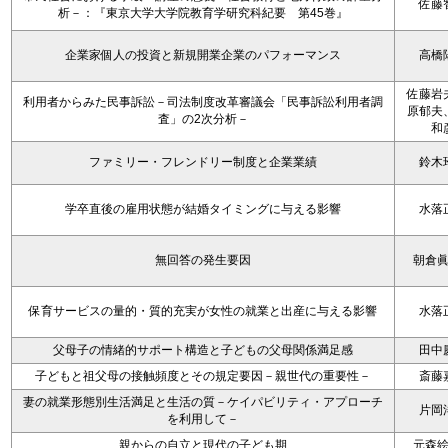
佐藤
析－：『東京大学大学院教育学研究科紀要 第45巻』
企業家個人の投資と新規開業企業のパフォーマンス
高橋
佐藤岩
利用者からみた民事訴訟－司法制度改革審議会「民事訴訟利用者調
原郁夫
査」の2次分析－
和
ファミリー・フレンドリー制度と企業業績
鈴木
学卒直後の雇用状態が結婚タイミングに与える影響
水落
無回答の発生要因
朝倉
保育サービスの量的・質的充実が女性の就業と出産に与える影響
水落
父母子の情緒的サポート構造と子どもの父母関係満足感
田中
子どもと祖父母の接触頻度とその規定要因－親世代の重要性－
斎藤
妻の就業形態別生活満足と生活の質－ケイパビリティ・アプローチ
片岡
を利用して－
親からの自立と現代の子ども期
元森