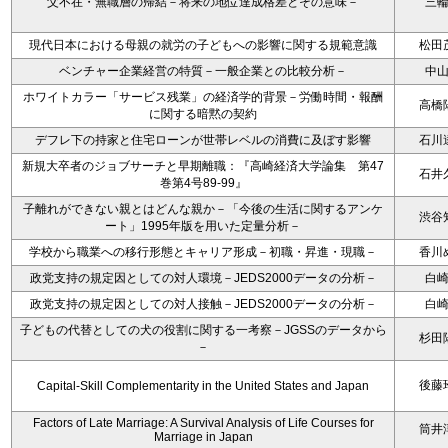
父不在・無職層の帰結－将来の地位達成格差とその意味－
三
現代日本における母親の就労の子どもへの影響に関する規範意識
松田
ベンチャー企業経営の特質－一般企業との比較分析－
中
ホワイトカラー「サービス残業」の経済学的背景－労働時間・報酬
高橋
に関する暗黙の契約
デフレ下の持家と住宅ローンが世帯レベルの消費に及ぼす影響
石川
新規大卒者のジョブサーチと早期離職：『高崎経済大学論集 第47
石井
巻第4号89-99』
子離れができない親とはどんな親か－「今後の生活に関するアンケ
渋谷
ート」1995年版を用いた定量分析－
学校から職業への移行形態とキャリア形成－初職・昇進・現職－
香川
政党支持の規定因としての対人環境－JEDS2000データの分析－
白
政党支持の規定因としての対人接触－JEDS2000データの分析－
白
子どもの代替としての犬の役割に関する一考察－JGSSのデータから
杉田
－
後藤
Capital-Skill Complementarity in the United States and Japan
Factors of Late Marriage: A Survival Analysis of Life Courses for
筒井
Marriage in Japan