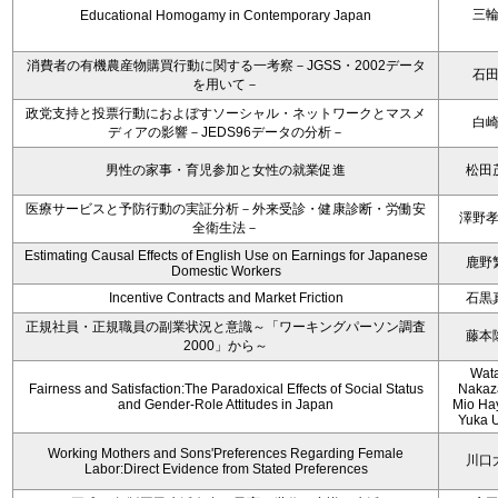
三
Educational Homogamy in Contemporary Japan
消費者の有機農産物購買行動に関する一考察－JGSS・2002データ
石
を用いて－
政党支持と投票行動におよぼすソーシャル・ネットワークとマスメ
白
ディアの影響－JEDS96データの分析－
男性の家事・育児参加と女性の就業促進
松田
医療サービスと予防行動の実証分析－外来受診・健康診断・労働安
澤野
全衛生法－
Estimating Causal Effects of English Use on Earnings for Japanese
鹿野
Domestic Workers
Incentive Contracts and Market Friction
石黒
正規社員・正規職員の副業状況と意識～「ワーキングパーソン調査
藤本
2000」から～
Wat
Fairness and Satisfaction:The Paradoxical Effects of Social Status
Nakaz
and Gender-Role Attitudes in Japan
Mio Ha
Yuka 
Working Mothers and Sons'Preferences Regarding Female
川口
Labor:Direct Evidence from Stated Preferences