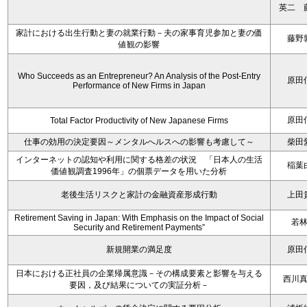
英二 
家計における出生行動と妻の就業行動－夫の家事育児参加と妻の価
藤野
値観の影響
Who Succeeds as an Entrepreneur? An Analysis of the Post-Entry
原田
Performance of New Firms in Japan
原田
Total Factor Productivity of New Japanese Firms
仕事の効用の決定要因～メンタルへルスへの影響も考慮して～
柴田
インターネットの認知や利用に関する格差の状況 「日本人の生活
稲葉
価値観調査1996年」の個票データを用いた分析
老後生活リスクと家計の金融資産形成行動
上田
Retirement Saving in Japan: With Emphasis on the Impact of Social
若
Security and Retirement Payments”
新規開業の満足度
原田
日本における正社員の企業帰属意識－その構成要素と影響を与える
西川
要因，及び結果についての実証分析－