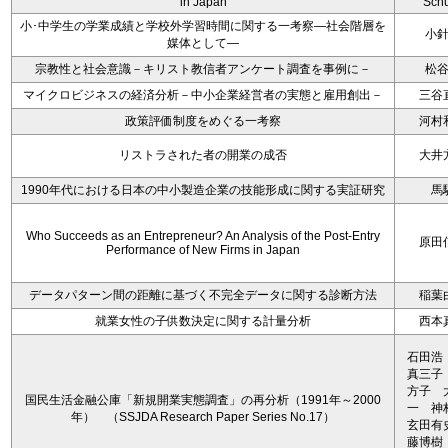
in Japan
Schu
小･中学生の学業成績と学校外学習時間に関する一考察―社会階層を
小
媒体として―
宗教性と社会意識－キリスト教信者アンケート調査を事例に－
松
マイクロビジネスの経済分析－中小企業経営者の実態と雇用創出－
三谷
政策評価制度をめぐる一考察
河村
リストラされた者の開業の成否
大井
1990年代における日本の中小製造企業の技能形成に関する実証研究
馬
Who Succeeds as an Entrepreneur? An Analysis of the Post-Entry
原田
Performance of New Firms in Japan
データパターン間の距離に基づく不完全データに関する診断方法
稲葉
就業女性の子供数決定に関する計量分析
西本
石田浩
真三子
方子 
国民生活金融公庫「新規開業実態調査」の再分析（1991年～2000
一 
年） （SSJDA Research Paper Series No.17）
玄田有
藤博樹