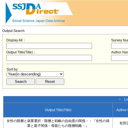
Output Search
Display All：
Survey N
Output Title(Title)：
Author N
Sort by:
− Lis
Output Title(Title)
Author
女性の階層と就業選択－階層と戦略の自由度の関係－：『女性の就
松田
業と親子関係－母親たちの階層戦略－』