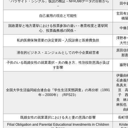
「パラサイト・シングル」仮説の検証－NFRJ98データの分析から
田中
－
玄田有
自己雇用の現在と可能性
橋
国政選挙と地方選挙における投票参加の違い－教育程度と選挙関
中條
心、投票義務感の関係－
澤野孝
私的医療保険需要の決定要因－入院診療と医療費負担
大竹
原田信
潜在的ビジネス・エンジェルとしての中小企業経営者
那
子供のいる既婚女性の就業選択－夫の働き方、性別役割意識が及ぼ
藤野
す影響
伊藤
石倉義
島真夫
全国大学生活協同組合連合会『学生生活実態調査』の再分析（1991
亘 
年～2000年）（RPS23）
子 
美 
林拓也
由
既婚女性の就業選択における夫と妻の意識の影響
長町
Filial Obligation and Parental Educational Investments in Children
Kriste