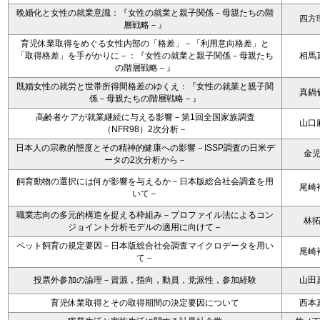
晩婚化と女性の就業意識：『女性の就業と親子関係－母親たちの階
四方
層戦略－』
育児休業取得をめぐる女性内部の「格差」－「利用意向格差」と
「取得格差」を手がかりに－：『女性の就業と親子関係－母親たち
相馬
の階層戦略－』
既婚女性の就労と世帯所得間格差のゆくえ：『女性の就業と親子関
真鍋
係－母親たちの階層戦略－』
高齢者ケアが就業継続に与える影響－第1回全国家族調査
山口
（NFR98）2次分析－
日本人の宗教的態度とその精神的健康への影響－ISSP調査の日米デ
金
ータの2次分析から－
飼育動物の選択には何が影響を与えるか－日本版総合社会調査を用
尾崎
いて－
職業志向の多元的構造を捉える枠組み－プロファイル法によるコン
林
ジョイント分析モデルの適用に向けて－
ペット飼育の規定要因－日本版総合社会調査マイクロデータを用い
尾崎
て－
投票外参加の論理－資源，指向，動員，党派性，参加経験
山田
育児休業取得とその取得期間の決定要因について
西本