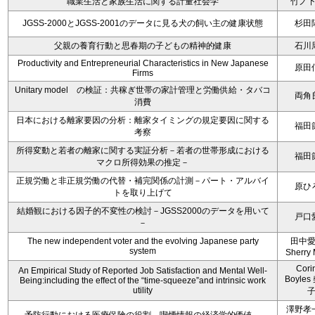
職業生活と家族生活に関する計量社会学
竹ノ
JGSS-2000とJGSS-2001のデータに見る犬の飼い主の健康状態
杉田
父親の養育行動と思春期の子どもの精神的健康
石川
Productivity and Entrepreneurial Characteristics in New Japanese
原田
Firms
Unitary model の検証：共稼ぎ世帯の家計管理と労働供給・タバコ
両角
消費
日本における離家要因の分析：離家タイミングの規定要因に関する
福田
考察
所得変動と若者の離家に関する実証分析－若者の世帯形成における
福田
マクロ所得効果の推定－
正規労働と非正規労働の代替・補完関係の計測－パート・アルバイ
原ひ
トを取り上げて
結婚観における因子的不変性の検討－JGSS2000のデータを用いて
戸口
－
The new independent voter and the evolving Japanese party
田中
system
Sherry 
Cori
An Empirical Study of Reported Job Satisfaction and Mental Well-
Boyle
Being:including the effect of the “time-squeeze”and intrinsic work
utility
澤野孝