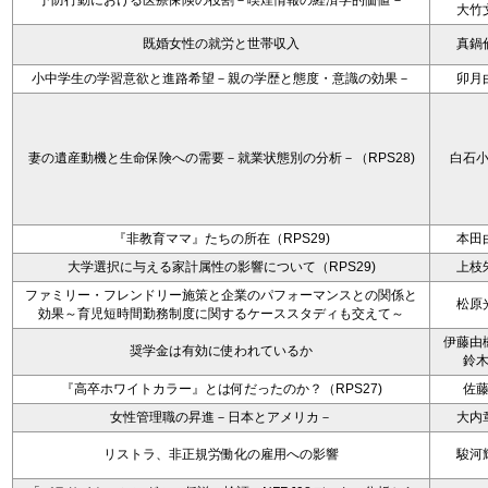
予防行動における医療保険の役割－喫煙情報の経済学的価値－
大竹
既婚女性の就労と世帯収入
真鍋
小中学生の学習意欲と進路希望－親の学歴と態度・意識の効果－
卯月
妻の遺産動機と生命保険への需要－就業状態別の分析－（RPS28)
白石
『非教育ママ』たちの所在（RPS29)
本田
大学選択に与える家計属性の影響について（RPS29)
上枝
ファミリー・フレンドリー施策と企業のパフォーマンスとの関係と
松原
効果～育児短時間勤務制度に関するケーススタディも交えて～
伊藤由
奨学金は有効に使われているか
鈴
『高卒ホワイトカラー』とは何だったのか？（RPS27)
佐
女性管理職の昇進－日本とアメリカ－
大内
リストラ、非正規労働化の雇用への影響
駿河