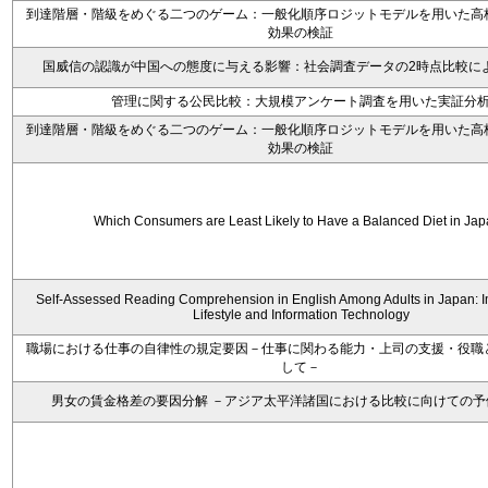
到達階層・階級をめぐる二つのゲーム：一般化順序ロジットモデルを用いた高
効果の検証
国威信の認識が中国への態度に与える影響：社会調査データの2時点比較に
管理に関する公民比較：大規模アンケート調査を用いた実証分
到達階層・階級をめぐる二つのゲーム：一般化順序ロジットモデルを用いた高
効果の検証
Which Consumers are Least Likely to Have a Balanced Diet in Ja
Self-Assessed Reading Comprehension in English Among Adults in Japan: Im
Lifestyle and Information Technology
職場における仕事の自律性の規定要因－仕事に関わる能力・上司の支援・役職
して－
男女の賃金格差の要因分解 －アジア太平洋諸国における比較に向けての予