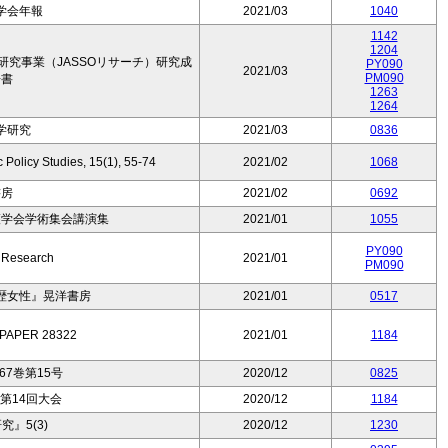
学会年報
2021/03
1040
1142
1204
究事業（JASSOリサーチ）研究成
PY090
2021/03
PM090
告書
1263
1264
学研究
2021/03
0836
 Policy Studies, 15(1), 55-74
2021/02
1068
書房
2021/02
0692
護学会学術集会講演集
2021/01
1055
PY090
 Research
2021/01
PM090
歴女性』晃洋書房
2021/01
0517
PAPER 28322
2021/01
1184
7巻第15号
2020/12
0825
第14回大会
2020/12
1184
』5(3)
2020/12
1230