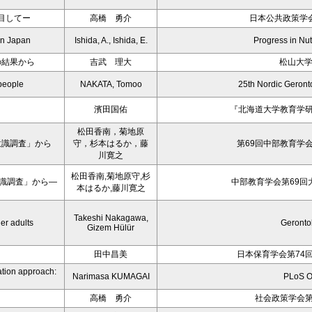
目してー
高橋 勇介
日本公共政策学会
 in Japan
Ishida, A., Ishida, E.
Progress in Nutr
の結果から
吉武 理大
松山大
people
NAKATA, Tomoo
25th Nordic Geron
濱田国佑
『北海道大学教育学研
松田香南，菊地原
意識調査」から
守，杉本はるか，藤
第69回中部教育学
川寛之
松田香南,菊地原守,杉
識調査」から―
中部教育学会第69回
本はるか,藤川寛之
Takeshi Nakagawa,
er adults
Geronto
Gizem Hülür
田中昌美
日本保育学会第74
ation approach:
Narimasa KUMAGAI
PLoS 
高橋 勇介
社会政策学会第