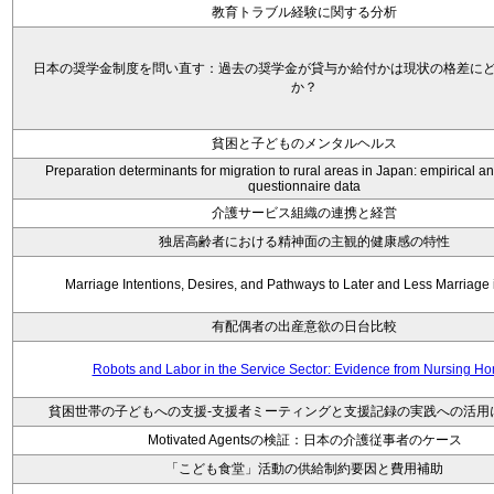
教育トラブル経験に関する分析
日本の奨学金制度を問い直す：過去の奨学金が貸与か給付かは現状の格差に
か？
貧困と子どものメンタルヘルス
Preparation determinants for migration to rural areas in Japan: empirical an
questionnaire data
介護サービス組織の連携と経営
独居高齢者における精神面の主観的健康感の特性
Marriage Intentions, Desires, and Pathways to Later and Less Marriage
有配偶者の出産意欲の日台比較
Robots and Labor in the Service Sector: Evidence from Nursing H
貧困世帯の子どもへの支援-支援者ミーティングと支援記録の実践への活用
Motivated Agentsの検証：日本の介護従事者のケース
「こども食堂」活動の供給制約要因と費用補助