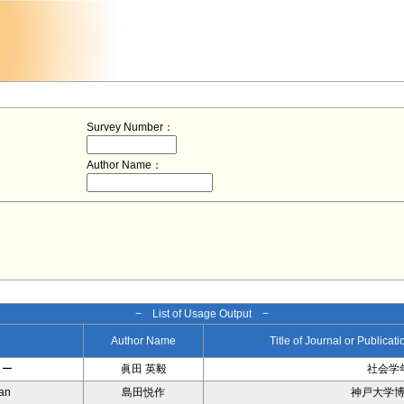
Survey Number：
Author Name：
− List of Usage Output −
Author Name
Title of Journal or Publicat
らー
眞田 英毅
社会学
pan
島田悦作
神戸大学