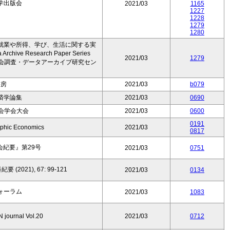
学出版会
2021/03
1165
1227
1228
1279
1280
就業や所得、学び、生活に関する実
ve Research Paper Series
2021/03
1279
属社会調査・データアーカイブ研究セン
ー
書房
2021/03
b079
済学論集
2021/03
0690
会学会大会
2021/03
0600
0191
aphic Economics
2021/03
0817
紀要』第29号
2021/03
0751
021), 67: 99-121
2021/03
0134
ォーラム
2021/03
1083
ournal Vol.20
2021/03
0712