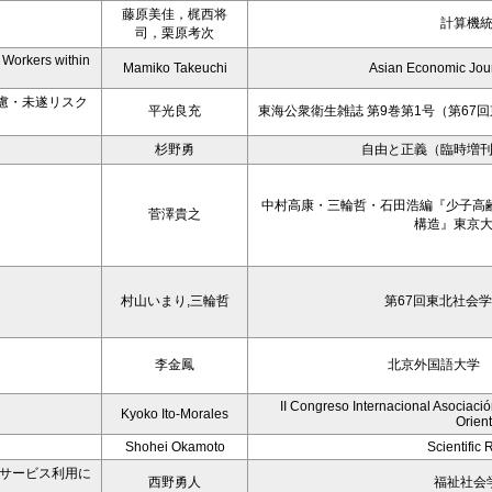
藤原美佳，梶西将
計算機
司，栗原考次
Workers within
Mamiko Takeuchi
Asian Economic Jour
慮・未遂リスク
平光良充
東海公衆衛生雑誌 第9巻第1号（第67
杉野勇
自由と正義（臨時増刊号）vo
中村高康・三輪哲・石田浩編『少子高齢
菅澤貴之
構造』東京
村山いまり,三輪哲
第67回東北社会学
李金鳳
北京外国語大学
II Congreso Internacional Asociaci
Kyoko Ito-Morales
Orient
Shohei Okamoto
Scientific 
的サービス利用に
西野勇人
福祉社会