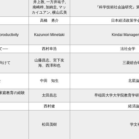
井上敦, 一方井祐子,
南崎梓, 加納圭, マッ
『科学技術社会論研究』第1
カイユアン, 横山広美
高橋 勇介
日本経済政策学会
productivity
Kazunori Minetaki
Kindai Manage
て──
西村幸浩
法社会学 
山藤昌志、宮下友
に向けて
三菱総合
海、西澤和也
受
中田 知生
北星
家庭教育の経験
太田昌志
早稲田大学大学院教育学研究
西村健
経済
松田茂樹
学文