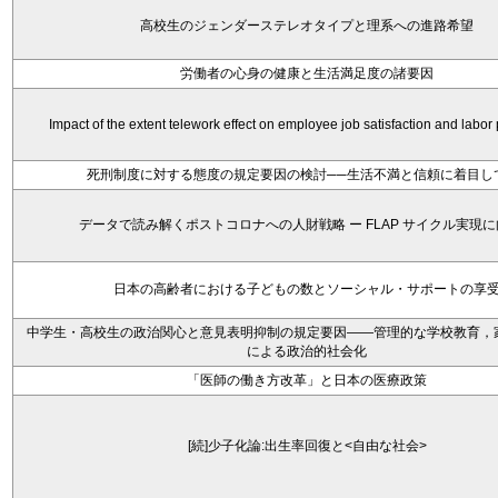
高校生のジェンダーステレオタイプと理系への進路希望
労働者の心身の健康と生活満足度の諸要因
Impact of the extent telework effect on employee job satisfaction and labor 
死刑制度に対する態度の規定要因の検討──生活不満と信頼に着目し
データで読み解くポストコロナへの人財戦略 ー FLAP サイクル実現
日本の高齢者における子どもの数とソーシャル・サポートの享
中学生・高校生の政治関心と意見表明抑制の規定要因――管理的な学校教育，
による政治的社会化
「医師の働き方改革」と日本の医療政策
[続]少子化論:出生率回復と<自由な社会>