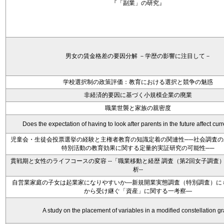
『「副業」の研究』
男女の賃金格差の要因分解 －学歴の影響に注目して－
学校選択制の政策評価：教育における選択と競争の魅惑
非経済的要因に基づく小規模企業の廃業
職業世襲と家族の親密度
Does the expectation of having to look after parents in the future affect curren
児童会・生徒会投票選挙の経験と主権者教育の知識定着の関連性──社会調査の
特別活動の教育効果に関する定量的実証研究の可能性──
貫戦期と女性のライフコースの変容 --「職業移動と経歴 調査（第2回女子調査）,
析--
自営業家庭の子女は起業家になりやすいか―新規開業実態調査（特別調査）に
から受け継ぐ「資産」に関する一考察―
A study on the placement of variables in a modified constellation g