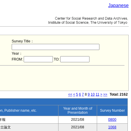
Japanese
Survey Title：
Year：
FROM:
TO:
<<
<
5
6
7
8
9
10
11
>
>>
Total: 2162
Year and Month of
ion, Publisher name, etc.
Survey Number
Presentation
年報
2021/08
0800
博士論文
2021/08
1068