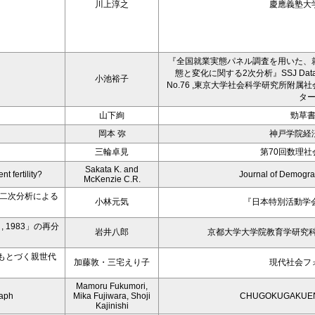
川上淳之
慶應義塾大
『全国就業実態パネル調査を用いた、
態と変化に関する2次分析』SSJ Data Archi
小池裕子
No.76 ,東京大学社会科学研究所附
タ
山下絢
勁草
岡本 弥
神戸学院経
三輪卓見
第70回数理社
Sakata K. and
t fertility?
Journal of Demogr
McKenzie C.R.
二次分析による
小林元気
『日本特別活動学会
 1983」の再分
岩井八郎
京都大学大学院教育学研究科紀要 (2
もとづく親世代
加藤敦・三宅えり子
現代社会フ
Mamoru Fukumori,
raph
Mika Fujiwara, Shoji
CHUGOKUGAKUEN j
Kajinishi