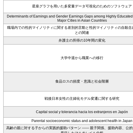
星座グラフを用いた多変量データ可視化のためのソフトウェア
Determinants of Earnings and Gender Earnings Gaps among Highly Educated 
Major Cities in Asian Countries
職場内での性的マイノリティに関する差別的言動と性的マイノリティの自殺念
との関連
弁護士の所得の10年間の変化
大学中退から職業への移行
食品ロスの頻度・意識と社会階層
戦後日本女性の主婦化モデル変遷に関する研究
Capital social y tolerancia hacia los extranjeros en Japón
Parental socioeconomic status and adolescent health in Japan
高齢の親に対する子からの実践的援助パターン ―― 親子関係、援助内容、公