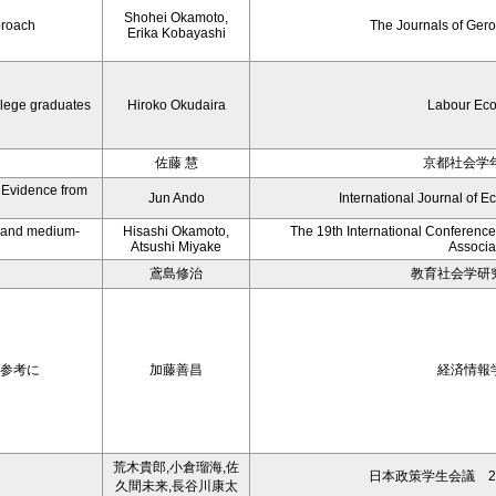
Shohei Okamoto,
proach
The Journals of Gero
Erika Kobayashi
llege graduates
Hiroko Okudaira
Labour Ec
佐藤 慧
京都社会学年
: Evidence from
Jun Ando
International Journal of E
ll and medium-
Hisashi Okamoto,
The 19th International Conference
Atsushi Miyake
Associa
鳶島修治
教育社会学研究
を参考に
加藤善昌
経済情報
荒木貴郎,小倉瑠海,佐
日本政策学生会議 2
久間未来,長谷川康太