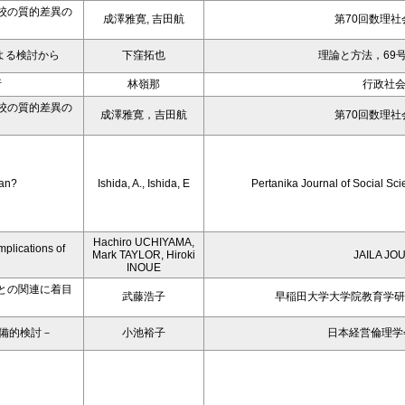
校の質的差異の
成澤雅寛, 吉田航
第70回数理社
よる検討から
下窪拓也
理論と方法，69号
析
林嶺那
行政社
校の質的差異の
成澤雅寛，吉田航
第70回数理社
pan?
Ishida, A., Ishida, E
Pertanika Journal of Social Sc
Hachiro UCHIYAMA,
plications of
Mark TAYLOR, Hiroki
JAILA JO
INOUE
との関連に着目
武藤浩子
早稲田大学大学院教育学研究
備的検討－
小池裕子
日本経営倫理学会