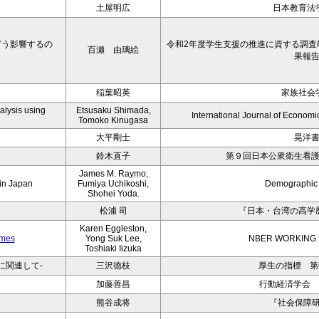
土屋明広
日本教育法
どう影響するの
令和2年度学生支援の推進に資する調査研
百瀬 由璃絵
果報
稲葉昭英
家族社会
alysis using
Etsusaku Shimada,
International Journal of Economic
Tomoko Kinugasa
大平剛士
晃洋
鈴木直子
第９回日本公衆衛生看
James M. Raymo,
 in Japan
Fumiya Uchikoshi,
Demographic
Shohei Yoda.
松浦 司
『日本・台湾の高学
Karen Eggleston,
omes
Yong Suk Lee,
NBER WORKING 
Toshiaki Iizuka
に関連して-
三沢徳枝
厚生の指標 第6
加藤善昌
行動経済学会 
熊谷成将
『社会保障研究