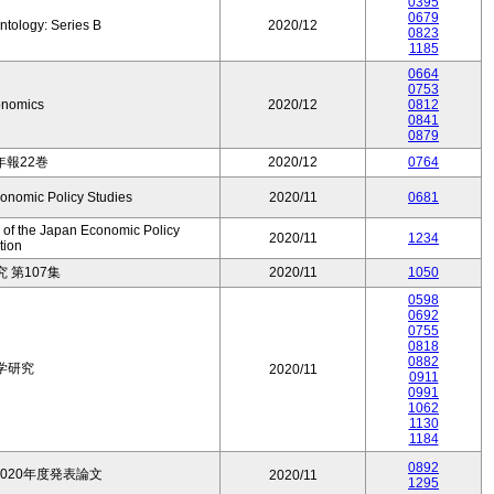
0395
0679
ntology: Series B
2020/12
0823
1185
0664
0753
onomics
2020/12
0812
0841
0879
報22巻
2020/12
0764
conomic Policy Studies
2020/11
0681
 of the Japan Economic Policy
2020/11
1234
tion
 第107集
2020/11
1050
0598
0692
0755
0818
0882
学研究
2020/11
0911
0991
1062
1130
1184
0892
020年度発表論文
2020/11
1295