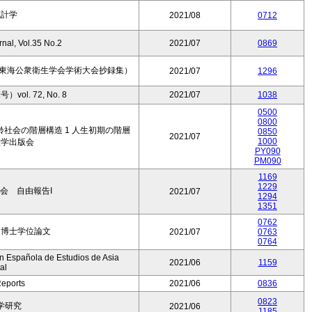
統計学
2021/08
0712
nal, Vol.35 No.2
2021/07
0869
回東海公衆衛生学会学術大会抄録集）
2021/07
1296
l. 72, No. 8
2021/07
1038
0500
0800
社会の階層構造 1 人生初期の階層
0850
2021/07
1000
大学出版会
PY090
PM090
1169
1229
会 自由報告I
2021/07
1294
1351
0762
 博士学位論文
2021/07
0763
0764
ón Española de Estudios de Asia
2021/06
1159
al
Reports
2021/06
0836
0823
学研究
2021/06
1185