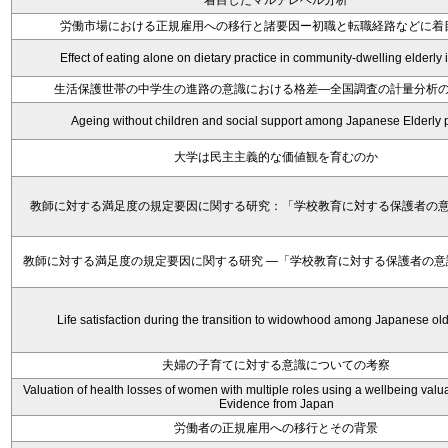
着目したマルチレベル分析
労働市場における正規雇用への移行と諸要因ー初職と転職経路などに着
Effect of eating alone on dietary practice in community-dwelling elderly
生活保護世帯の中学生の進路の意識における格差―全国調査の計量分析
Ageing without children and social support among Japanese Elderly 
大学は民主主義的な価値観を育むのか
教師に対する満足度の規定要因に関する研究：「学校教育に対する保護者の
教師に対する満足度の規定要因に関する研究 ―「学校教育に対する保護者の意
Life satisfaction during the transition to widowhood among Japanese old
夫婦の子育てに対する意識についての考察
Valuation of health losses of women with multiple roles using a wellbeing valu
Evidence from Japan
労働者の正規雇用への移行とその背景