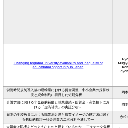
Ryo
Changing regional university availability and inequality of
Mugiy
educational opportunity in Japan
Koh
Toyo
労働時間規制導入後の運輸業における賃金調整－中小企業の採算状
岡
況と資金制約に着目した短期分析－
介護労働における非金銭的補償と就業継続－低賃金・高負担下にお
岡
ける「虚偽補償」の実証分析－
日本の学校教員における職業満足度と職業イメージの規定因に関す
赤松
る包括的検討―社会調査の二次分析を通して―
未婚者は同棲をどのようなものと捉えているのか —二次データ分析