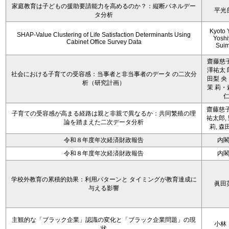
家庭教育は子どもの援助要請能力を高めるのか？：縦断パネルデー
平光
タ分析
Kyoto 
SHAP-Value Clustering of Life Satisfaction Determinants Using
Yoshi
Cabinet Office Survey Data
Sui
齋藤慈子
澤祐太 
社会における子育ての受容感：当事者と非当事者のデータ の二次分
田梨 央
析（研究計画）
茉 莉・
齋藤慈子
子育ての受容感が高まる経路は親と非親で異なるか：共同繁殖の理
祐太郎,
論を踏まえた二次データ分析
莉, 森
令和８年度年次経済財政報告
内
令和８年度年次経済財政報告
内
学校外教育の累積的効果：利用パターンと タイミングが教育達成に
眞田
与える影響
主観的な「ブラック企業」認識の変化と「ブラック企業問題」の現
小林
状