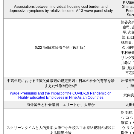
K Oga
Associations between individual housing cost burden and
Shimat
depressive symptoms by relative income: A 13-wave panel study
Endo
Suz
熊谷亮丸
慶司, 
平, 久
郎, 山口
林若葉,
第227回日本経済予測（改訂版）
久, 畑
中村華奈
リング安
井希祐,
陽, 是
平石
中高年期における主観的健康観の規定要因：日本の社会的背景を踏
岩瀬裕三
まえた性別層別分析
川
Wage Premiums and the Impact of the COVID‑19 Pandemic on
武内
Highly Educated Employees in Nine Asian Countries
海外留学と社会階層―エリートか、大衆か
太田
胡 彭航
ウ コ ウ
耀霖（ト
スクリーンタイムと人的資本:大阪中小学校スマホ持込規制の緩和に
ウ リ ン
よる因果推論
瑞汐（イ