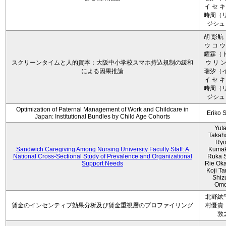
イ セ キ
時周（リ
ジシュ 
胡 彭航
ウ コ ウ
耀霖（ト
スクリーンタイムと人的資本：大阪中小学校スマホ持込規制の緩和
ウ リ ン
による因果推論
瑞汐（イ
イ セ キ
時周（リ
ジシュ 
Optimization of Paternal Management of Work and Childcare in
Eriko 
Japan: Institutional Bundles by Child Age Cohorts
Yut
Takah
Ryo
Sandwich Caregiving Among Nursing University Faculty Staff: A
Kumak
National Cross-Sectional Study of Prevalence and Organizational
Ruka S
Support Needs
Rie Ok
Koji T
Shiz
Omo
北野紘
賃金のインセンティブ効果分析及び賃金重視層のプロファイリング
村優貴
敦