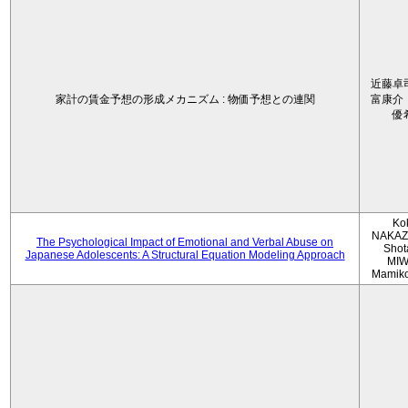
近藤卓
家計の賃金予想の形成メカニズム : 物価予想との連関
富康介
優
Ko
NAKAZ
The Psychological Impact of Emotional and Verbal Abuse on
Shot
Japanese Adolescents: A Structural Equation Modeling Approach
MIW
Mamik