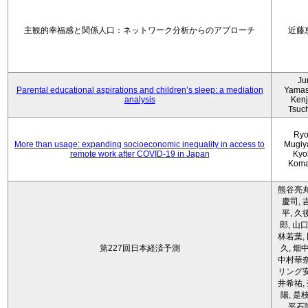
主観的幸福感と関係人口：ネットワーク分析からのアプローチ
近藤
Ju
Parental educational aspirations and children’s sleep: a mediation
Yamas
analysis
Kenji
Tsuc
Ryo
More than usage: expanding socioeconomic inequality in access to
Mugiy
remote work after COVID-19 in Japan
Kyo
Koma
熊谷亮丸
慶司, 
平, 久
郎, 山口
林若葉,
第227回日本経済予測
久, 畑
中村華奈
リング安
井希祐,
陽, 是
平石