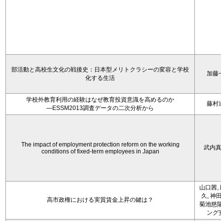
部活動と高校生文化の戦後史：日本型メリトクラシーの変容と学校
加藤
化する生活
学校外教育利用の経験はなぜ教育投資意識を高めるのか
藤村
―ESSM2013調査データの二次分析から
The impact of employment protection reform on the working
武内
conditions of fixed-term employees in Japan
山口茜,
久, 神
高市政権における実質賃金上昇の鍵は？
菊池慈陽
ング