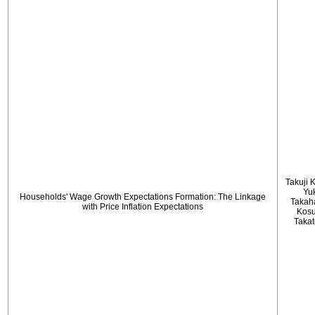
Takuji 
Yu
Households' Wage Growth Expectations Formation: The Linkage
Takah
with Price Inflation Expectations
Kos
Taka