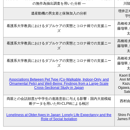
の無作為抽出調査を用いた分析 ―
川
増井正
遺産動機の男女差と保険加入の分析
宇
高橋裕太
看護系大学教員におけるダブルケアの実態とコロナ禍での支援ニー
藤瑠華,
ズ
高橋裕太
看護系大学教員におけるダブルケアの実態とコロナ禍での支援ニー
藤瑠華,
ズ
高橋裕太
看護系大学教員におけるダブルケアの実態とコロナ禍での支援ニー
藤瑠華,
ズ
Kaori 
Associations Between Pet Type (Co-Walkable, Indoor-Only, and
Anri M
Ornamental Pets) and Well-Being: Findings from a Large-Scale
Kaz
Cross-Sectional Study in Japan
Ogawa,
Sat
両親との会話頻度が中学生の進路意欲に与える影響：国内大規模縦
西村
断データを用いたRI-CLPMによる検討
Loneliness at Older Ages in Japan: Lonely Life Expectancy and the
Shiro F
Role of Social Isolation
James 