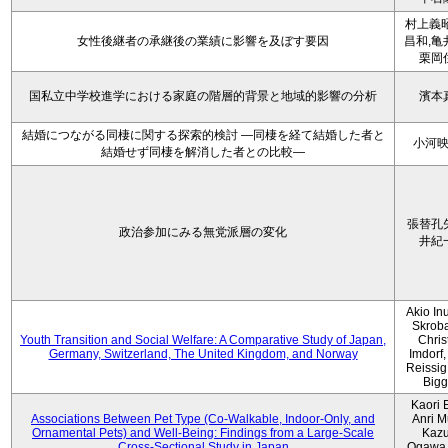
村上義昭
女性後継者の承継後の業績に影響を及ぼす要因
昌和,亀
栗岡
国私立中学校進学における家庭の階層的背景と地域的影響の分析
濱本
結婚につながる同棲に関する探索的検討 ―同棲を経て結婚した者と
小河
結婚せず同棲を解消した者との比較―
張替孔
政治参加にみる無党派層の変化
井紀
Akio Inu
Skrob
Youth Transition and Social Welfare: A Comparative Study of Japan,
Chris
Germany, Switzerland, The United Kingdom, and Norway
Imdorf, 
Reissig
Bigg
Kaori 
Associations Between Pet Type (Co-Walkable, Indoor-Only, and
Anri M
Ornamental Pets) and Well-Being: Findings from a Large-Scale
Kaz
Cross-Sectional Study in Japan
Ogawa,