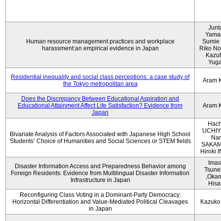
Junt
Yama
Human resource management practices and workplace
Sumie 
harassment:an empirical evidence in Japan
Riko No
Kazu
Yug
Residential inequality and social class perceptions: a case study of
Aram 
the Tokyo metropolitan area
Does the Discrepancy Between Educational Aspiration and
Educational Attainment Affect Life Satisfaction? Evidence from
Aram 
Japan
Hach
UCHIY
Bivariate Analysis of Factors Associated with Japanese High School
Na
Students’ Choice of Humanities and Social Sciences or STEM fields
SAKAM
Hiroki
Imas
Disaster Information Access and Preparedness Behavior among
Tsune
Foreign Residents: Evidence from Multilingual Disaster Information
,Oka
Infrastructure in Japan
Hisa
Reconfiguring Class Voting in a Dominant-Party Democracy:
Horizontal Differentiation and Value-Mediated Political Cleavages
Kazuko
in Japan