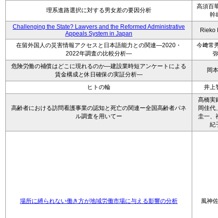
高須百華
理系進路選択に対する男女差の要因分析
幹
Challenging the State? Lawyers and the Reformed Administrative
Rieko
Appeals System in Japan
在留外国人の災害情報アクセスと日本語能力との関連―2020・
今﨑常秀
2022年調査の比較分析―
危険労働の補償はどこに現れるのか―建設業時短アンケートによる
岡
賃金構成と休日確保の実証分析―
ヒトの輪
井上
髙橋実
高齢者における訪問看護事業の認知と死亡の関連ー全国高齢者パネ
岡佳代
ル調査を用いてー
圭一、
紀
場所に縛られない働き方が地域労働市場に与える影響の分析
風神