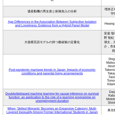
増井正
遺産動機の男女差と保険加入の分析
宇
Age Differences in the Association Between Subjective Isolation
Hwang
and Loneliness: Evidence from a Hybrid Panel Model
安達 瑠
野 智紀
大規模言語モデルの持つ価値観の定量化
湖太，川
介，市瀬
Shig
Matsu
Hiro
Post-pandemic marriage trends in Japan: Impacts of economic
Takeno
conditions and parental living arrangements
Taka
Sasa
Tomo
Kita
Daij
Double/debiased machine learning for causal inference on survival
Kaba
function: an application to the role of e-learning programme on
Motot
unemployment duration
Shin
When ‘Skilled Migrants’ Becomes an Expansive Category: Multi-
眞住
Layered Inequality Among Former International Students in Japan