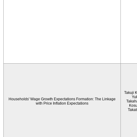
Takuji 
Yu
Households' Wage Growth Expectations Formation: The Linkage
Takah
with Price Inflation Expectations
Kos
Taka