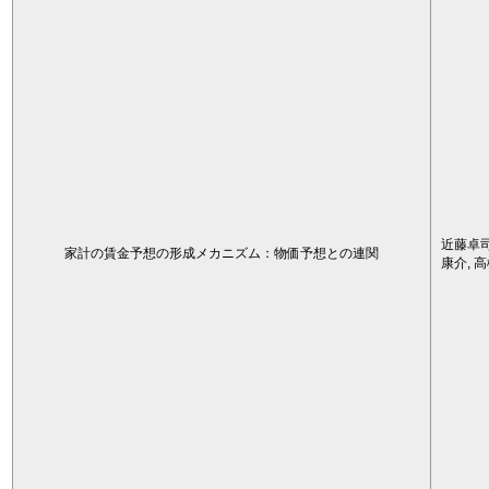
近藤卓司
家計の賃金予想の形成メカニズム：物価予想との連関
康介, 