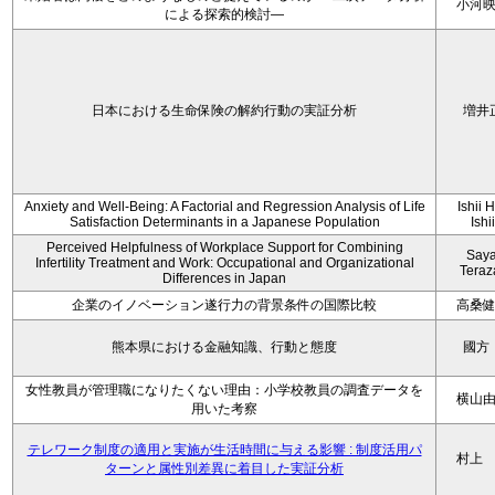
小河
による探索的検討—
日本における生命保険の解約行動の実証分析
増井
Anxiety and Well-Being: A Factorial and Regression Analysis of Life
Ishii 
Satisfaction Determinants in a Japanese Population
Ishi
Perceived Helpfulness of Workplace Support for Combining
Say
Infertility Treatment and Work: Occupational and Organizational
Tera
Differences in Japan
企業のイノベーション遂行力の背景条件の国際比較
高桑
熊本県における金融知識、行動と態度
國方
女性教員が管理職になりたくない理由：小学校教員の調査データを
横山
用いた考察
テレワーク制度の適用と実施が生活時間に与える影響 : 制度活用パ
村上
ターンと属性別差異に着目した実証分析