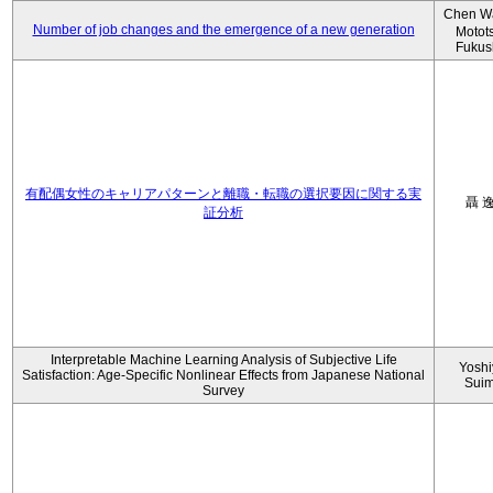
Chen W
Number of job changes and the emergence of a new generation
Motot
Fukus
有配偶女性のキャリアパターンと離職・転職の選択要因に関する実
聶 
証分析
Interpretable Machine Learning Analysis of Subjective Life
Yoshi
Satisfaction: Age-Specific Nonlinear Effects from Japanese National
Sui
Survey