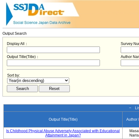
Output Search
Display All：
Survey N
Output Title(Title)：
Author N
Sort by:
− Lis
Output Title(Title)
Author
Is Childhood Physical Abuse Adversely Associated with Educational
Masa
Attainment in Japan?
Nari