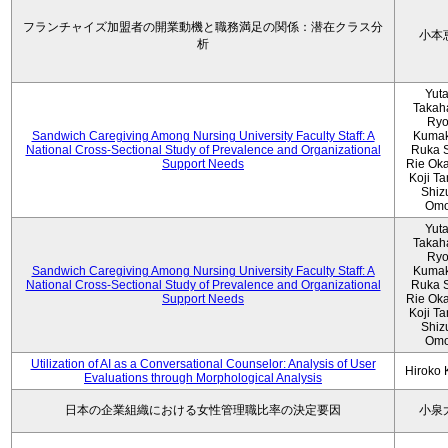
フランチャイズ加盟者の開業動機と職務満足の関係：潜在クラス分
小本
析
Yut
Takah
Ryo
Sandwich Caregiving Among Nursing University Faculty Staff: A
Kumak
National Cross-Sectional Study of Prevalence and Organizational
Ruka S
Support Needs
Rie Ok
Koji T
Shiz
Omo
Yut
Takah
Ryo
Sandwich Caregiving Among Nursing University Faculty Staff: A
Kumak
National Cross-Sectional Study of Prevalence and Organizational
Ruka S
Support Needs
Rie Ok
Koji T
Shiz
Omo
Utilization of AI as a Conversational Counselor: Analysis of User
Hiroko
Evaluations through Morphological Analysis
日本の企業組織における女性管理職比率の決定要因
小泉