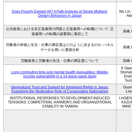
Does Poverty Explain All? A Path Analysis of Single Mothers’
Wu Lin, 
Dietary Behaviors in Japan
Aki
公共政策における非正規雇用の問題と正規雇用への転職について: 正
高橋 
規雇用への転職の諸要因に着目して
労働者の幸福と生活・仕事の満足度はどのように決まるのか: パネル
高橋 
データを用いた要因分析
労働政策と労働者の生活・仕事の満足度について
高橋 
K Oga
Long commuting time and mental health inequalities: Middle-
Shimat
income vulnerability in a 14-wave panel study
Endo
Suz
Generalized Trust and Support for Immigrant Rights in Japan:
Guan
Examining the Moderating Role of Conservative Nationalism
Lia
INSTITUTIONAL RESPONSES TO DEVELOPMENT-INDUCED
I-HSIEN
TENSIONS: COMPETITION, HARMONY, AND ORGANIZATIONAL
KAZU
STABILITY IN TAIWAN
MINE