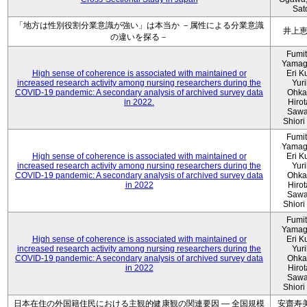
Sat
「地方は性別役割分業意識が強い」は本当か －属性による分業意識
井上
の違いを探る－
Fumi
Yamag
High sense of coherence is associated with maintained or
Eri K
increased research activity among nursing researchers during the
Yur
COVID-19 pandemic: A secondary analysis of archived survey data
Ohka
in 2022.
Hiro
Sawa
Shiori 
Fumi
Yamag
High sense of coherence is associated with maintained or
Eri K
increased research activity among nursing researchers during the
Yur
COVID-19 pandemic: A secondary analysis of archived survey data
Ohka
in 2022
Hiro
Sawa
Shiori 
Fumi
Yamag
High sense of coherence is associated with maintained or
Eri K
increased research activity among nursing researchers during the
Yur
COVID-19 pandemic: A secondary analysis of archived survey data
Ohka
in 2022
Hiro
Sawa
Shiori 
日本在住の外国籍住民における主観的健康観の関連要因 ― 全国規模
安齋寿美