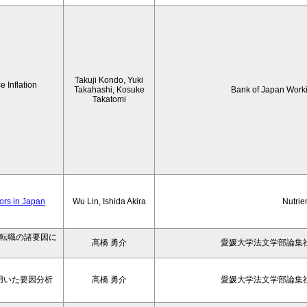
Takuji Kondo, Yuki
 Inflation
Takahashi, Kosuke
Bank of Japan Work
Takatomi
iors in Japan
Wu Lin, Ishida Akira
Nutrie
の転職の諸要因に
高橋 勇介
愛媛大学法文学部論集社
用いた要因分析
高橋 勇介
愛媛大学法文学部論集社