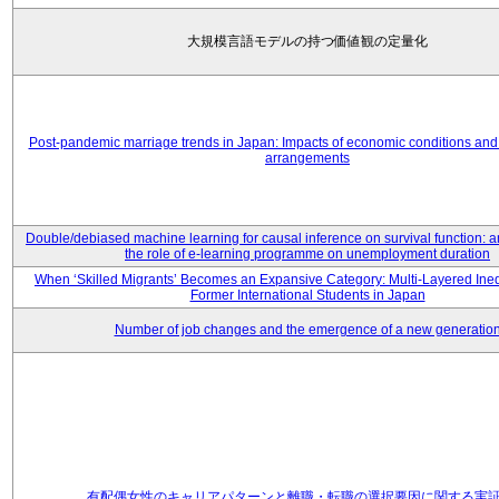
大規模言語モデルの持つ価値観の定量化
Post-pandemic marriage trends in Japan: Impacts of economic conditions and 
arrangements
Double/debiased machine learning for causal inference on survival function: an
the role of e-learning programme on unemployment duration
When ‘Skilled Migrants’ Becomes an Expansive Category: Multi-Layered Ine
Former International Students in Japan
Number of job changes and the emergence of a new generatio
有配偶女性のキャリアパターンと離職・転職の選択要因に関する実