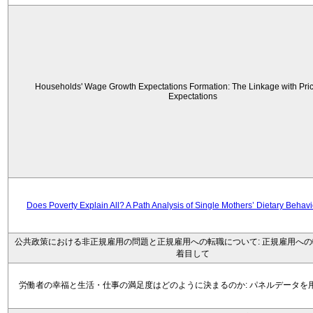
Households' Wage Growth Expectations Formation: The Linkage with Price
Expectations
Does Poverty Explain All? A Path Analysis of Single Mothers’ Dietary Behav
公共政策における非正規雇用の問題と正規雇用への転職について: 正規雇用へ
着目して
労働者の幸福と生活・仕事の満足度はどのように決まるのか: パネルデータを