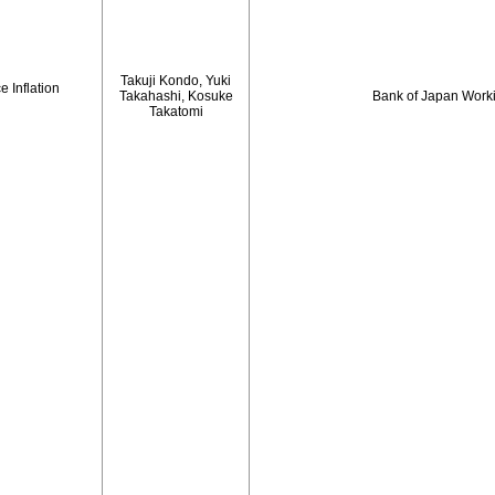
Takuji Kondo, Yuki
 Inflation
Takahashi, Kosuke
Bank of Japan Work
Takatomi