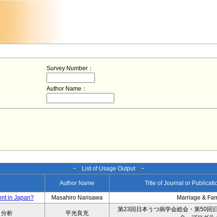
Survey Number：
Author Name：
− List of Usage Output −
Author Name
Title of Journal or Publicat
ent in Japan?
Masahiro Narisawa
Marriage & Fa
第23回日本うつ病学会総会・第50回
タ分析
平光良充