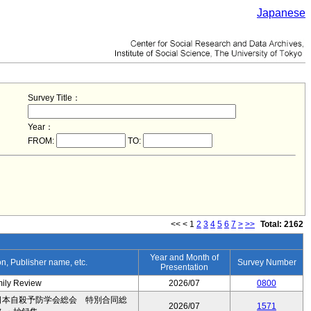
Japanese
Survey Title：
Year：
FROM:
TO:
<<
<
1
2
3
4
5
6
7
>
>>
Total: 2162
Year and Month of
ion, Publisher name, etc.
Survey Number
Presentation
mily Review
2026/07
0800
日本自殺予防学会総会 特別合同総
2026/07
1571