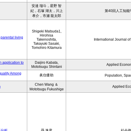
安達 瑠斗，星野 智
紀，石塚 湖太，川上
第40回人工知能
孝介，市瀬 龍太郎
Shigeki Matsuda1,
Hirohisa
parental living
Takenoshita,
International Journal o
Takayuki Sasaki,
Tomohiro Kitamura
 application to
Daijiro Kabata,
Applied Econom
Mototsugu Shintani
quality Among
眞住優助
Population, Spa
Chen Wang ＆
n
Applied Ec
Mototsugu Fukushige
証分析
聶 逸君
社会