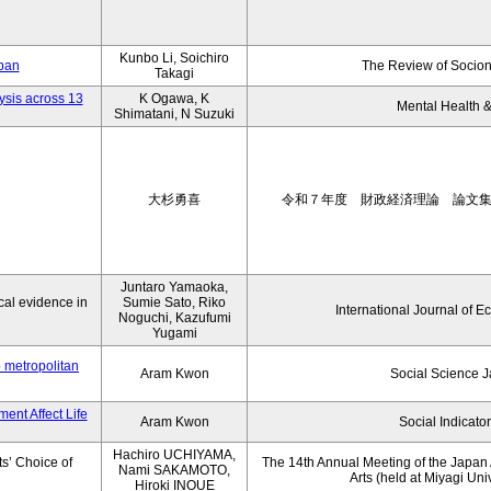
Kunbo Li, Soichiro
apan
The Review of Socion
Takagi
ysis across 13
K Ogawa, K
Mental Health &
Shimatani, N Suzuki
大杉勇喜
令和７年度 財政経済理論 論文
Juntaro Yamaoka,
al evidence in
Sumie Sato, Riko
International Journal of E
Noguchi, Kazufumi
Yugami
o metropolitan
Aram Kwon
Social Science 
ent Affect Life
Aram Kwon
Social Indicato
Hachiro UCHIYAMA,
s’ Choice of
The 14th Annual Meeting of the Japan A
Nami SAKAMOTO,
Arts (held at Miyagi Uni
Hiroki INOUE