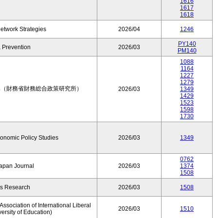
1616
1617
1618
etwork Strategies
2026/04
1246
PY140
 Prevention
2026/03
PM140
1088
1164
1227
1279
集（財務省財務総合政策研究所）
2026/03
1349
1429
1523
1598
1730
conomic Policy Studies
2026/03
1349
0762
Japan Journal
2026/03
1374
1508
rs Research
2026/03
1508
ssociation of International Liberal
2026/03
1510
versity of Education)