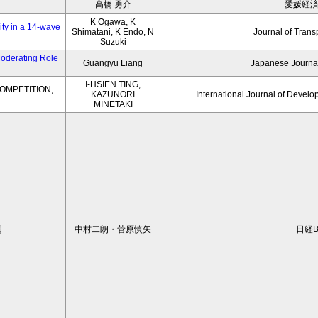
高橋 勇介
愛媛経
K Ogawa, K
ity in a 14-wave
Shimatani, K Endo, N
Journal of Trans
Suzuki
Moderating Role
Guangyu Liang
Japanese Journal
I-HSIEN TING,
OMPETITION,
KAZUNORI
International Journal of Develo
MINETAKI
題
中村二朗・菅原慎矢
日経B