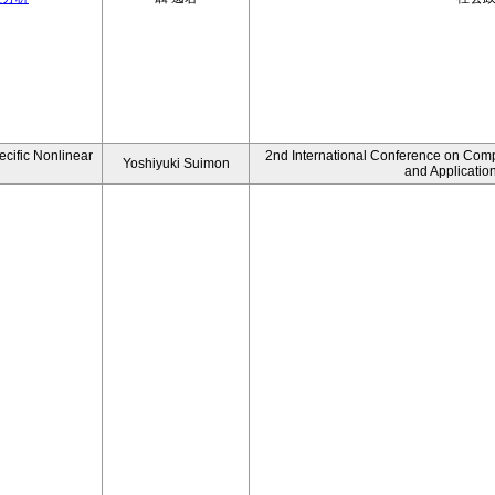
ecific Nonlinear
2nd International Conference on Comp
Yoshiyuki Suimon
and Applicatio