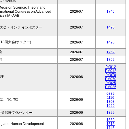
ム・抄録集
Decision Science, Theory and
ernational Congress on Advanced
2026/07
1746
cs (IIAI-AAI)
大会・オンラ インポスター
2026/07
1426
8回大会(ポスター)
2026/07
1426
府
2026/07
1752
府
2026/07
1752
PY012
PM012
PY070
数理
2026/06
PM070
PY025
PM025
0889
1116
、No.792
2026/06
1308
1629
生命保険文化センター
2026/06
1329
1559
Aging and Human Development
2026/06
1613
1746