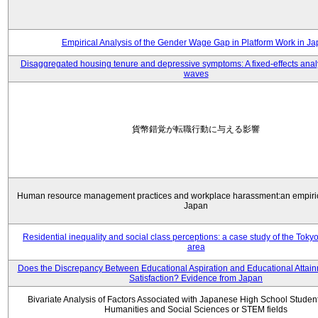
Empirical Analysis of the Gender Wage Gap in Platform Work in J
Disaggregated housing tenure and depressive symptoms: A fixed-effects anal
waves
貨幣錯覚が転職行動に与える影響
Human resource management practices and workplace harassment:an empiric
Japan
Residential inequality and social class perceptions: a case study of the Toky
area
Does the Discrepancy Between Educational Aspiration and Educational Attainm
Satisfaction? Evidence from Japan
Bivariate Analysis of Factors Associated with Japanese High School Student
Humanities and Social Sciences or STEM fields