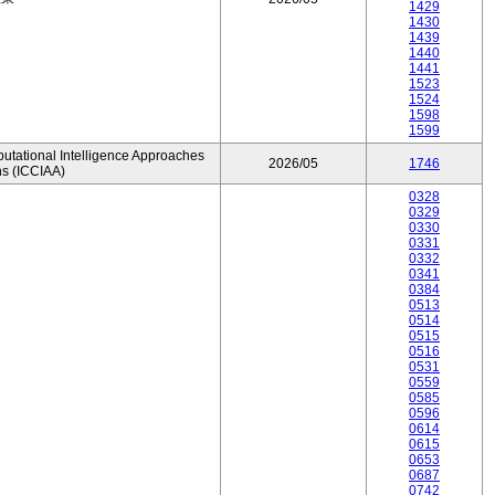
1429
1430
1439
1440
1441
1523
1524
1598
1599
utational Intelligence Approaches
2026/05
1746
ns (ICCIAA)
0328
0329
0330
0331
0332
0341
0384
0513
0514
0515
0516
0531
0559
0585
0596
0614
0615
0653
0687
0742