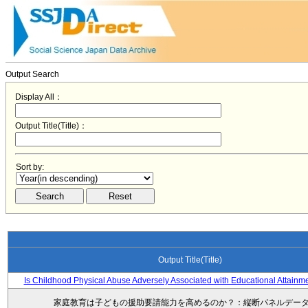
Output Search
Display All：
Output Title(Title)：
Sort by:
Output Title(Title)
Is Childhood Physical Abuse Adversely Associated with Educational Attainm
家庭教育は子どもの援助要請能力を高めるのか？：縦断パネルデー