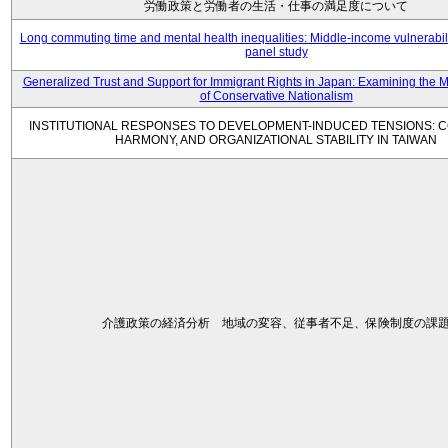
労働政策と労働者の生活・仕事の満足度について
Long commuting time and mental health inequalities: Middle-income vulnerabil
panel study
Generalized Trust and Support for Immigrant Rights in Japan: Examining the 
of Conservative Nationalism
INSTITUTIONAL RESPONSES TO DEVELOPMENT-INDUCED TENSIONS: C
HARMONY, AND ORGANIZATIONAL STABILITY IN TAIWAN
介護政策の経済分析 地域の変容、従事者不足、保険制度の課