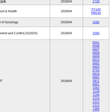
済論集
2026/04
1730
PY140
port & Health
2026/04
PM140
 of Sociology
2026/04
1582
pment and Conflict,15(2025)
2026/04
1560
0541
0598
0607
0608
0609
0610
0692
0693
0755
0818
0882
P
2026/04
0911
0991
1062
1130
1184
1233
1312
1313
1385