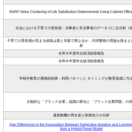
SHAP-Value Clustering of Life Satisfaction Determinants Using Cabinet Offi
社会における子育ての受容感：当事者と非当事者のデータ の二次分析（
子育ての受容感が高まる経路は親と非親で異なるか：共同繁殖の理論を踏まえ
析
令和８年度年次経済財政報告
令和８年度年次経済財政報告
学校外教育の累積的効果：利用パターンと タイミングが教育達成に与
主観的な「ブラック企業」認識の変化と「ブラック企業問題」の
遺産動機の男女差と保険加入の分析
Age Differences in the Association Between Subjective Isolation and Loneli
from a Hybrid Panel Model