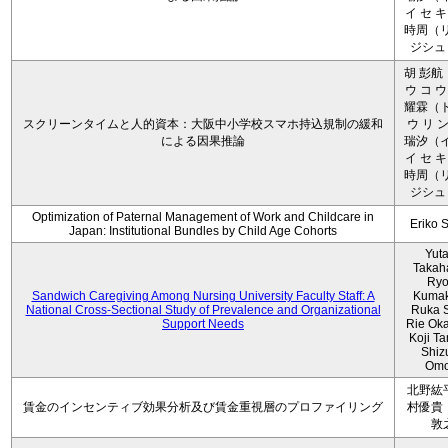
イ セ キ
時周（リ
ジシュ 
胡 彭航
ウ コ ウ
耀霖（ト
スクリーンタイムと人的資本：大阪中小学校スマホ持込規制の緩和
ウ リ ン
による因果推論
瑞汐（イ
イ セ キ
時周（リ
ジシュ 
Optimization of Paternal Management of Work and Childcare in
Eriko 
Japan: Institutional Bundles by Child Age Cohorts
Yut
Takah
Ryo
Sandwich Caregiving Among Nursing University Faculty Staff: A
Kumak
National Cross-Sectional Study of Prevalence and Organizational
Ruka S
Support Needs
Rie Ok
Koji T
Shiz
Omo
北野紘
賃金のインセンティブ効果分析及び賃金重視層のプロファイリング
村優貴
敦