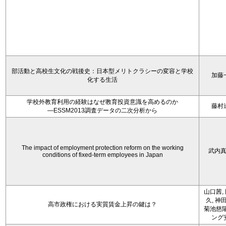
部活動と高校生文化の戦後史：日本型メリトクラシーの変容と学校
加藤
化する生活
学校外教育利用の経験はなぜ教育投資意識を高めるのか
藤村
―ESSM2013調査データの二次分析から
The impact of employment protection reform on the working
武内
conditions of fixed-term employees in Japan
山口茜,
久, 神
高市政権における実質賃金上昇の鍵は？
菊池慈陽
ング