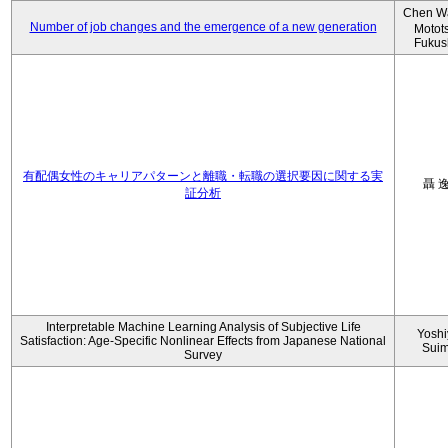
Chen W
Number of job changes and the emergence of a new generation
Motot
Fukus
有配偶女性のキャリアパターンと離職・転職の選択要因に関する実
聶 
証分析
Interpretable Machine Learning Analysis of Subjective Life
Yoshi
Satisfaction: Age-Specific Nonlinear Effects from Japanese National
Sui
Survey