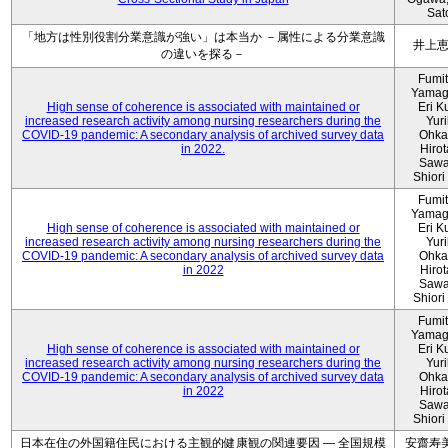
Sat
「地方は性別役割分業意識が強い」は本当か －属性による分業意識
井上
の違いを探る－
Fumi
Yamag
High sense of coherence is associated with maintained or
Eri K
increased research activity among nursing researchers during the
Yur
COVID-19 pandemic: A secondary analysis of archived survey data
Ohka
in 2022.
Hiro
Sawa
Shiori 
Fumi
Yamag
High sense of coherence is associated with maintained or
Eri K
increased research activity among nursing researchers during the
Yur
COVID-19 pandemic: A secondary analysis of archived survey data
Ohka
in 2022
Hiro
Sawa
Shiori 
Fumi
Yamag
High sense of coherence is associated with maintained or
Eri K
increased research activity among nursing researchers during the
Yur
COVID-19 pandemic: A secondary analysis of archived survey data
Ohka
in 2022
Hiro
Sawa
Shiori 
日本在住の外国籍住民における主観的健康観の関連要因 ― 全国規模
安齋寿美