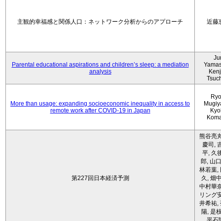
主観的幸福感と関係人口：ネットワーク分析からのアプローチ
近藤
Ju
Parental educational aspirations and children’s sleep: a mediation
Yamas
analysis
Kenji
Tsuc
Ryo
More than usage: expanding socioeconomic inequality in access to
Mugiy
remote work after COVID-19 in Japan
Kyo
Koma
熊谷亮丸
慶司, 
平, 久
郎, 山口
林若葉,
第227回日本経済予測
久, 畑
中村華奈
リング安
井希祐,
陽, 是
平石