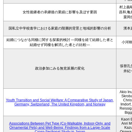
村上義昭
女性後継者の承継後の業績に影響を及ぼす要因
昌和,亀
栗岡
国私立中学校進学における家庭の階層的背景と地域的影響の分析
濱本
結婚につながる同棲に関する探索的検討 ―同棲を経て結婚した者と
小河
結婚せず同棲を解消した者との比較―
張替孔
政治参加にみる無党派層の変化
井紀
Akio Inu
Skrob
Youth Transition and Social Welfare: A Comparative Study of Japan,
Chris
Germany, Switzerland, The United Kingdom, and Norway
Imdorf, 
Reissig
Bigg
Kaori 
Associations Between Pet Type (Co-Walkable, Indoor-Only, and
Anri M
Ornamental Pets) and Well-Being: Findings from a Large-Scale
Kaz
Cross-Sectional Study in Japan
Ogawa,