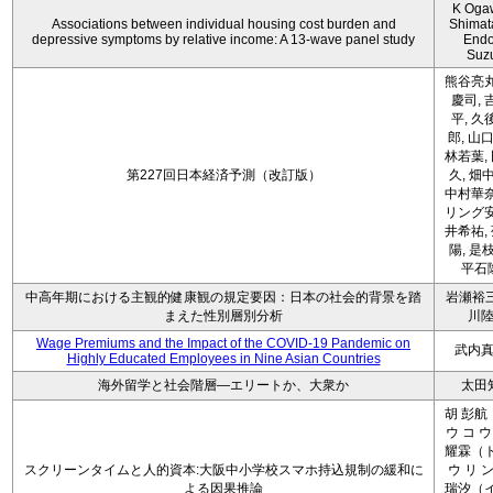
K Oga
Associations between individual housing cost burden and
Shimat
depressive symptoms by relative income: A 13-wave panel study
Endo
Suz
熊谷亮丸
慶司, 
平, 久
郎, 山口
林若葉,
第227回日本経済予測（改訂版）
久, 畑
中村華奈
リング安
井希祐,
陽, 是
平石
中高年期における主観的健康観の規定要因：日本の社会的背景を踏
岩瀬裕三
まえた性別層別分析
川
Wage Premiums and the Impact of the COVID‑19 Pandemic on
武内
Highly Educated Employees in Nine Asian Countries
海外留学と社会階層―エリートか、大衆か
太田
胡 彭航
ウ コ ウ
耀霖（ト
スクリーンタイムと人的資本:大阪中小学校スマホ持込規制の緩和に
ウ リ ン
よる因果推論
瑞汐（イ