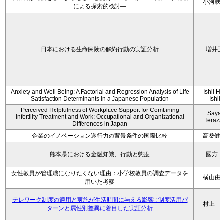
小河
による探索的検討—
日本における生命保険の解約行動の実証分析
増井
Anxiety and Well-Being: A Factorial and Regression Analysis of Life
Ishii 
Satisfaction Determinants in a Japanese Population
Ishi
Perceived Helpfulness of Workplace Support for Combining
Say
Infertility Treatment and Work: Occupational and Organizational
Tera
Differences in Japan
企業のイノベーション遂行力の背景条件の国際比較
高桑
熊本県における金融知識、行動と態度
國方
女性教員が管理職になりたくない理由：小学校教員の調査データを
横山
用いた考察
テレワーク制度の適用と実施が生活時間に与える影響 : 制度活用パ
村上
ターンと属性別差異に着目した実証分析