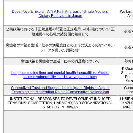
Does Poverty Explain All? A Path Analysis of Single Mothers’
Wu Lin, 
Dietary Behaviors in Japan
Aki
公共政策における非正規雇用の問題と正規雇用への転職について: 正
高橋 
規雇用への転職の諸要因に着目して
労働者の幸福と生活・仕事の満足度はどのように決まるのか: パネル
高橋 
データを用いた要因分析
労働政策と労働者の生活・仕事の満足度について
高橋 
K Oga
Long commuting time and mental health inequalities: Middle-
Shimat
income vulnerability in a 14-wave panel study
Endo
Suz
Generalized Trust and Support for Immigrant Rights in Japan:
Guan
Examining the Moderating Role of Conservative Nationalism
Lia
INSTITUTIONAL RESPONSES TO DEVELOPMENT-INDUCED
I-HSIEN
TENSIONS: COMPETITION, HARMONY, AND ORGANIZATIONAL
KAZU
STABILITY IN TAIWAN
MINE