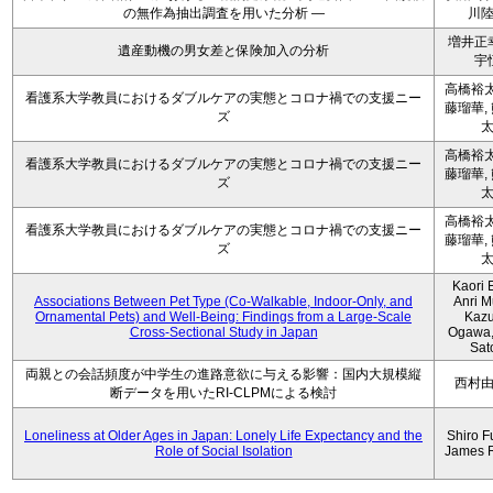
の無作為抽出調査を用いた分析 ―
川
増井正
遺産動機の男女差と保険加入の分析
宇
高橋裕太
看護系大学教員におけるダブルケアの実態とコロナ禍での支援ニー
藤瑠華,
ズ
高橋裕太
看護系大学教員におけるダブルケアの実態とコロナ禍での支援ニー
藤瑠華,
ズ
高橋裕太
看護系大学教員におけるダブルケアの実態とコロナ禍での支援ニー
藤瑠華,
ズ
Kaori 
Associations Between Pet Type (Co-Walkable, Indoor-Only, and
Anri M
Ornamental Pets) and Well-Being: Findings from a Large-Scale
Kaz
Cross-Sectional Study in Japan
Ogawa,
Sat
両親との会話頻度が中学生の進路意欲に与える影響：国内大規模縦
西村
断データを用いたRI-CLPMによる検討
Loneliness at Older Ages in Japan: Lonely Life Expectancy and the
Shiro F
Role of Social Isolation
James 