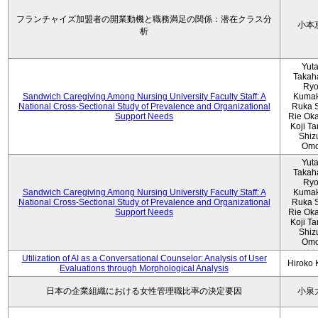
フランチャイズ加盟者の開業動機と職務満足の関係：潜在クラス分
小本
析
Yut
Takah
Ryo
Sandwich Caregiving Among Nursing University Faculty Staff: A
Kumak
National Cross-Sectional Study of Prevalence and Organizational
Ruka S
Support Needs
Rie Ok
Koji T
Shiz
Omo
Yut
Takah
Ryo
Sandwich Caregiving Among Nursing University Faculty Staff: A
Kumak
National Cross-Sectional Study of Prevalence and Organizational
Ruka S
Support Needs
Rie Ok
Koji T
Shiz
Omo
Utilization of AI as a Conversational Counselor: Analysis of User
Hiroko
Evaluations through Morphological Analysis
日本の企業組織における女性管理職比率の決定要因
小泉