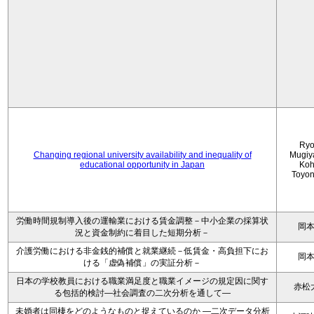
Ryo
Changing regional university availability and inequality of
Mugiy
educational opportunity in Japan
Koh
Toyo
労働時間規制導入後の運輸業における賃金調整－中小企業の採算状
岡
況と資金制約に着目した短期分析－
介護労働における非金銭的補償と就業継続－低賃金・高負担下にお
岡
ける「虚偽補償」の実証分析－
日本の学校教員における職業満足度と職業イメージの規定因に関す
赤松
る包括的検討―社会調査の二次分析を通して―
未婚者は同棲をどのようなものと捉えているのか —二次データ分析