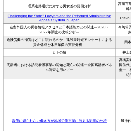
高須百華
理系進路選択に対する男女差の要因分析
幹
Challenging the State? Lawyers and the Reformed Administrative
Rieko
Appeals System in Japan
在留外国人の災害情報アクセスと日本語能力との関連―2020・
今﨑常秀
2022年調査の比較分析―
危険労働の補償はどこに現れるのか―建設業時短アンケートによる
岡
賃金構成と休日確保の実証分析―
ヒトの輪
井上
髙橋実
高齢者における訪問看護事業の認知と死亡の関連ー全国高齢者パネ
岡佳代
ル調査を用いてー
圭一、
紀
場所に縛られない働き方が地域労働市場に与える影響の分析
風神