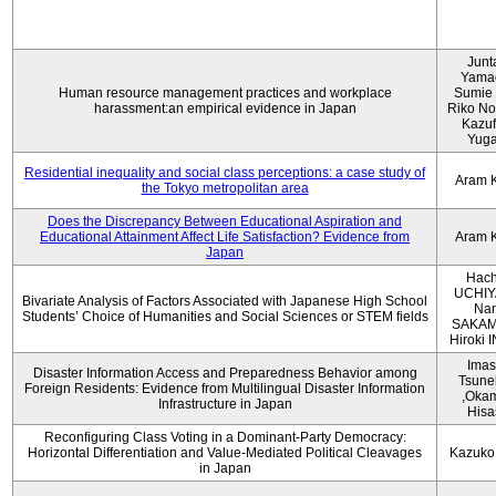
Junt
Yama
Human resource management practices and workplace
Sumie 
harassment:an empirical evidence in Japan
Riko No
Kazu
Yug
Residential inequality and social class perceptions: a case study of
Aram 
the Tokyo metropolitan area
Does the Discrepancy Between Educational Aspiration and
Educational Attainment Affect Life Satisfaction? Evidence from
Aram 
Japan
Hach
UCHIY
Bivariate Analysis of Factors Associated with Japanese High School
Na
Students’ Choice of Humanities and Social Sciences or STEM fields
SAKAM
Hiroki
Imas
Disaster Information Access and Preparedness Behavior among
Tsune
Foreign Residents: Evidence from Multilingual Disaster Information
,Oka
Infrastructure in Japan
Hisa
Reconfiguring Class Voting in a Dominant-Party Democracy:
Horizontal Differentiation and Value-Mediated Political Cleavages
Kazuko
in Japan