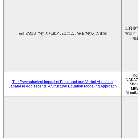
近藤卓
家計の賃金予想の形成メカニズム : 物価予想との連関
富康介
優
Ko
NAKAZ
The Psychological Impact of Emotional and Verbal Abuse on
Shot
Japanese Adolescents: A Structural Equation Modeling Approach
MIW
Mamik