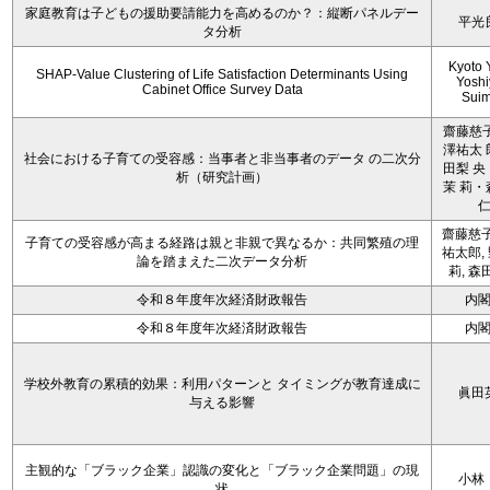
家庭教育は子どもの援助要請能力を高めるのか？：縦断パネルデー
平光
タ分析
Kyoto 
SHAP-Value Clustering of Life Satisfaction Determinants Using
Yoshi
Cabinet Office Survey Data
Sui
齋藤慈子
澤祐太 
社会における子育ての受容感：当事者と非当事者のデータ の二次分
田梨 央
析（研究計画）
茉 莉・
齋藤慈子
子育ての受容感が高まる経路は親と非親で異なるか：共同繁殖の理
祐太郎,
論を踏まえた二次データ分析
莉, 森
令和８年度年次経済財政報告
内
令和８年度年次経済財政報告
内
学校外教育の累積的効果：利用パターンと タイミングが教育達成に
眞田
与える影響
主観的な「ブラック企業」認識の変化と「ブラック企業問題」の現
小林
状