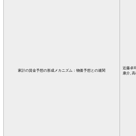
近藤卓司
家計の賃金予想の形成メカニズム：物価予想との連関
康介, 