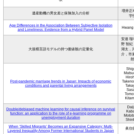
増井正
遺産動機の男女差と保険加入の分析
宇
Age Differences in the Association Between Subjective Isolation
Hwang
and Loneliness: Evidence from a Hybrid Panel Model
安達 瑠
野 智紀
大規模言語モデルの持つ価値観の定量化
湖太，川
介，市瀬
Shig
Matsu
Hiro
Post-pandemic marriage trends in Japan: Impacts of economic
Takeno
conditions and parental living arrangements
Taka
Sasa
Tomo
Kita
Daij
Double/debiased machine learning for causal inference on survival
Kaba
function: an application to the role of e-learning programme on
Motot
unemployment duration
Shin
When ‘Skilled Migrants’ Becomes an Expansive Category: Multi-
眞住
Layered Inequality Among Former International Students in Japan