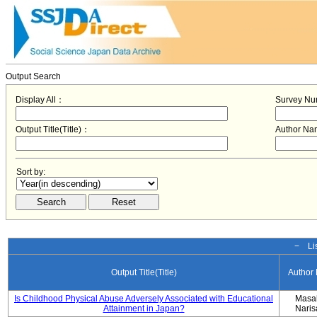
Output Search
Display All：
Survey N
Output Title(Title)：
Author N
Sort by:
− Lis
Output Title(Title)
Author
Is Childhood Physical Abuse Adversely Associated with Educational
Masa
Attainment in Japan?
Nari