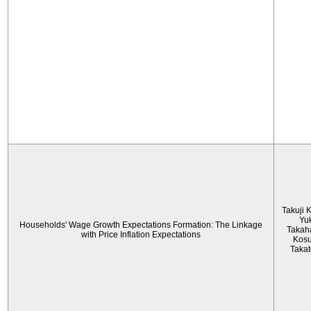
Takuji 
Yu
Households' Wage Growth Expectations Formation: The Linkage
Takah
with Price Inflation Expectations
Kos
Taka