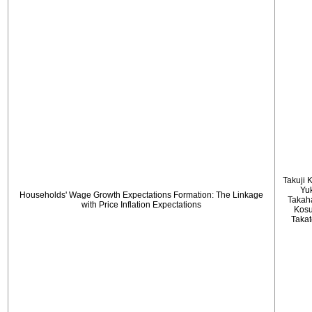
Takuji 
Yu
Households' Wage Growth Expectations Formation: The Linkage
Takah
with Price Inflation Expectations
Kos
Taka