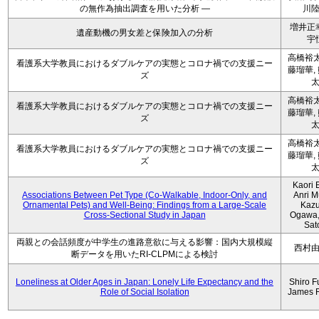
の無作為抽出調査を用いた分析 ―
川
増井正
遺産動機の男女差と保険加入の分析
宇
高橋裕太
看護系大学教員におけるダブルケアの実態とコロナ禍での支援ニー
藤瑠華,
ズ
高橋裕太
看護系大学教員におけるダブルケアの実態とコロナ禍での支援ニー
藤瑠華,
ズ
高橋裕太
看護系大学教員におけるダブルケアの実態とコロナ禍での支援ニー
藤瑠華,
ズ
Kaori 
Associations Between Pet Type (Co-Walkable, Indoor-Only, and
Anri M
Ornamental Pets) and Well-Being: Findings from a Large-Scale
Kaz
Cross-Sectional Study in Japan
Ogawa,
Sat
両親との会話頻度が中学生の進路意欲に与える影響：国内大規模縦
西村
断データを用いたRI-CLPMによる検討
Loneliness at Older Ages in Japan: Lonely Life Expectancy and the
Shiro F
Role of Social Isolation
James 