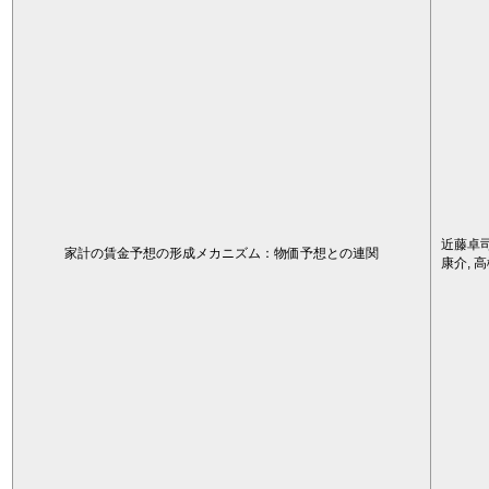
近藤卓司
家計の賃金予想の形成メカニズム：物価予想との連関
康介, 