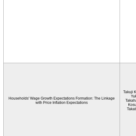
Takuji 
Yu
Households' Wage Growth Expectations Formation: The Linkage
Takah
with Price Inflation Expectations
Kos
Taka