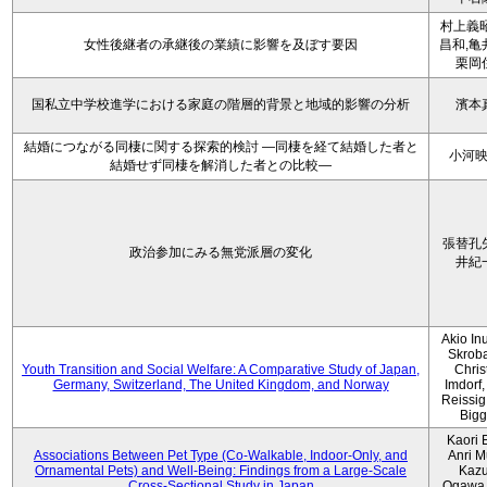
村上義昭
女性後継者の承継後の業績に影響を及ぼす要因
昌和,亀
栗岡
国私立中学校進学における家庭の階層的背景と地域的影響の分析
濱本
結婚につながる同棲に関する探索的検討 ―同棲を経て結婚した者と
小河
結婚せず同棲を解消した者との比較―
張替孔
政治参加にみる無党派層の変化
井紀
Akio Inu
Skrob
Youth Transition and Social Welfare: A Comparative Study of Japan,
Chris
Germany, Switzerland, The United Kingdom, and Norway
Imdorf, 
Reissig
Bigg
Kaori 
Associations Between Pet Type (Co-Walkable, Indoor-Only, and
Anri M
Ornamental Pets) and Well-Being: Findings from a Large-Scale
Kaz
Cross-Sectional Study in Japan
Ogawa,