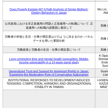
Does Poverty Explain All? A Path Analysis of Single Mothers’
Wu Lin, 
Dietary Behaviors in Japan
Aki
公共政策における非正規雇用の問題と正規雇用への転職について: 正
高橋 
規雇用への転職の諸要因に着目して
労働者の幸福と生活・仕事の満足度はどのように決まるのか: パネル
高橋 
データを用いた要因分析
労働政策と労働者の生活・仕事の満足度について
高橋 
K Oga
Long commuting time and mental health inequalities: Middle-
Shimat
income vulnerability in a 14-wave panel study
Endo
Suz
Generalized Trust and Support for Immigrant Rights in Japan:
Guan
Examining the Moderating Role of Conservative Nationalism
Lia
INSTITUTIONAL RESPONSES TO DEVELOPMENT-INDUCED
I-HSIEN
TENSIONS: COMPETITION, HARMONY, AND ORGANIZATIONAL
KAZU
STABILITY IN TAIWAN
MINE