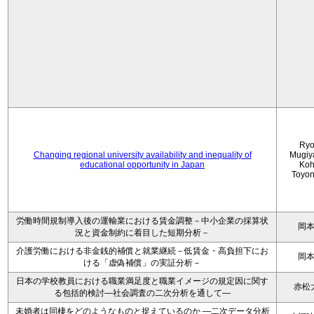
Ryo
Changing regional university availability and inequality of
Mugiy
educational opportunity in Japan
Koh
Toyo
労働時間規制導入後の運輸業における賃金調整－中小企業の採算状
岡
況と資金制約に着目した短期分析－
介護労働における非金銭的補償と就業継続－低賃金・高負担下にお
岡
ける「虚偽補償」の実証分析－
日本の学校教員における職業満足度と職業イメージの規定因に関す
赤松
る包括的検討―社会調査の二次分析を通して―
未婚者は同棲をどのようなものと捉えているのか —二次データ分析