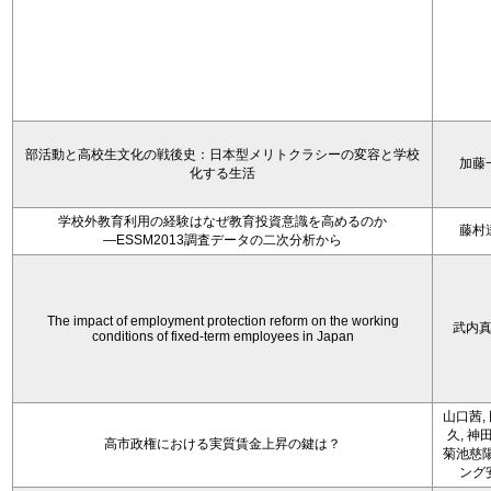
部活動と高校生文化の戦後史：日本型メリトクラシーの変容と学校
加藤
化する生活
学校外教育利用の経験はなぜ教育投資意識を高めるのか
藤村
―ESSM2013調査データの二次分析から
The impact of employment protection reform on the working
武内
conditions of fixed-term employees in Japan
山口茜,
久, 神
高市政権における実質賃金上昇の鍵は？
菊池慈陽
ング