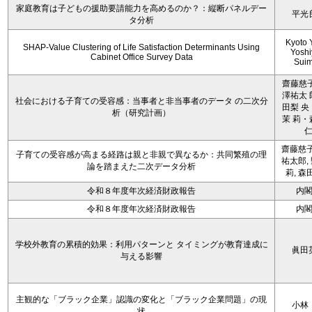
家庭教育は子どもの援助要請能力を高めるのか？：縦断パネルデー
平光
タ分析
Kyoto 
SHAP-Value Clustering of Life Satisfaction Determinants Using
Yoshi
Cabinet Office Survey Data
Sui
齋藤慈子
澤祐太 
社会における子育ての受容感：当事者と非当事者のデータ の二次分
田梨 央
析（研究計画）
茉 莉・
齋藤慈子
子育ての受容感が高まる経路は親と非親で異なるか：共同繁殖の理
祐太郎,
論を踏まえた二次データ分析
莉, 森
令和８年度年次経済財政報告
内
令和８年度年次経済財政報告
内
学校外教育の累積的効果：利用パターンと タイミングが教育達成に
眞田
与える影響
主観的な「ブラック企業」認識の変化と「ブラック企業問題」の現
小林
状