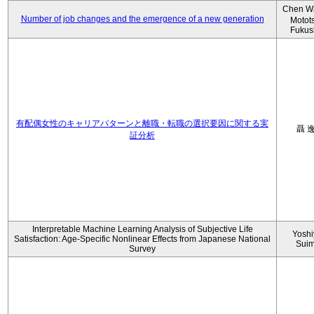
Chen W
Number of job changes and the emergence of a new generation
Motot
Fukus
有配偶女性のキャリアパターンと離職・転職の選択要因に関する実
聶 
証分析
Interpretable Machine Learning Analysis of Subjective Life
Yoshi
Satisfaction: Age-Specific Nonlinear Effects from Japanese National
Sui
Survey