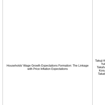
Takuji 
Yu
Households' Wage Growth Expectations Formation: The Linkage
Takah
with Price Inflation Expectations
Kos
Taka