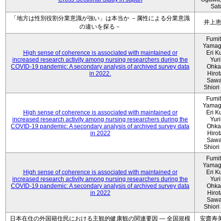
Sat
「地方は性別役割分業意識が強い」は本当か －属性による分業意識
井上
の違いを探る－
Fumi
Yamag
High sense of coherence is associated with maintained or
Eri K
increased research activity among nursing researchers during the
Yur
COVID-19 pandemic: A secondary analysis of archived survey data
Ohka
in 2022.
Hiro
Sawa
Shiori 
Fumi
Yamag
High sense of coherence is associated with maintained or
Eri K
increased research activity among nursing researchers during the
Yur
COVID-19 pandemic: A secondary analysis of archived survey data
Ohka
in 2022
Hiro
Sawa
Shiori 
Fumi
Yamag
High sense of coherence is associated with maintained or
Eri K
increased research activity among nursing researchers during the
Yur
COVID-19 pandemic: A secondary analysis of archived survey data
Ohka
in 2022
Hiro
Sawa
Shiori 
日本在住の外国籍住民における主観的健康観の関連要因 ― 全国規模
安齋寿美