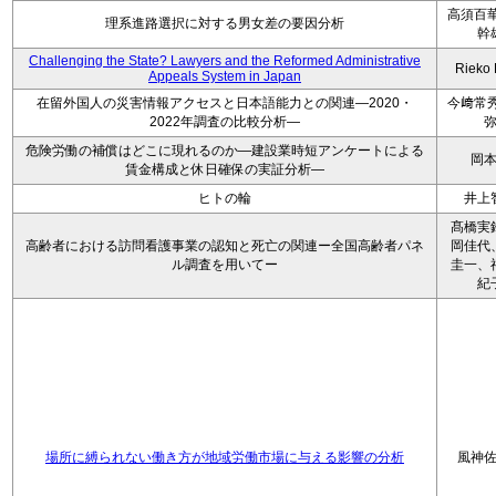
高須百華
理系進路選択に対する男女差の要因分析
幹
Challenging the State? Lawyers and the Reformed Administrative
Rieko
Appeals System in Japan
在留外国人の災害情報アクセスと日本語能力との関連―2020・
今﨑常秀
2022年調査の比較分析―
危険労働の補償はどこに現れるのか―建設業時短アンケートによる
岡
賃金構成と休日確保の実証分析―
ヒトの輪
井上
髙橋実
高齢者における訪問看護事業の認知と死亡の関連ー全国高齢者パネ
岡佳代
ル調査を用いてー
圭一、
紀
場所に縛られない働き方が地域労働市場に与える影響の分析
風神