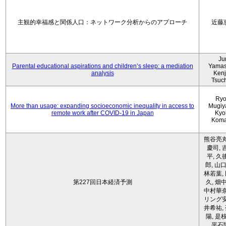
主観的幸福感と関係人口：ネットワーク分析からのアプローチ
近藤
Ju
Parental educational aspirations and children’s sleep: a mediation
Yamas
analysis
Kenji
Tsuc
Ryo
More than usage: expanding socioeconomic inequality in access to
Mugiy
remote work after COVID-19 in Japan
Kyo
Koma
熊谷亮丸
慶司, 
平, 久
郎, 山口
林若葉,
第227回日本経済予測
久, 畑
中村華奈
リング安
井希祐,
陽, 是
平石