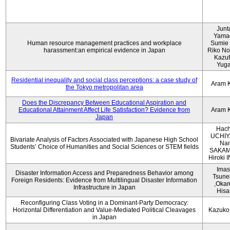
Junt
Yama
Human resource management practices and workplace
Sumie 
harassment:an empirical evidence in Japan
Riko No
Kazu
Yug
Residential inequality and social class perceptions: a case study of
Aram 
the Tokyo metropolitan area
Does the Discrepancy Between Educational Aspiration and
Educational Attainment Affect Life Satisfaction? Evidence from
Aram 
Japan
Hach
UCHIY
Bivariate Analysis of Factors Associated with Japanese High School
Na
Students’ Choice of Humanities and Social Sciences or STEM fields
SAKAM
Hiroki
Imas
Disaster Information Access and Preparedness Behavior among
Tsune
Foreign Residents: Evidence from Multilingual Disaster Information
,Oka
Infrastructure in Japan
Hisa
Reconfiguring Class Voting in a Dominant-Party Democracy:
Horizontal Differentiation and Value-Mediated Political Cleavages
Kazuko
in Japan