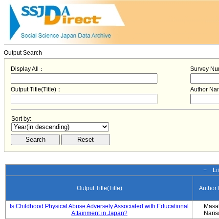
Output Search
Display All：
Survey N
Output Title(Title)：
Author N
Sort by:
− Lis
Output Title(Title)
Author
Is Childhood Physical Abuse Adversely Associated with Educational
Masa
Attainment in Japan?
Nari