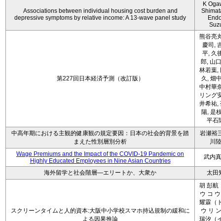
K Oga
Associations between individual housing cost burden and
Shimat
depressive symptoms by relative income: A 13-wave panel study
Endo
Suz
熊谷亮丸
慶司, 
平, 久
郎, 山口
林若葉,
第227回日本経済予測（改訂版）
久, 畑
中村華奈
リング安
井希祐,
陽, 是
平石
中高年期における主観的健康観の規定要因：日本の社会的背景を踏
岩瀬裕三
まえた性別層別分析
川
Wage Premiums and the Impact of the COVID‑19 Pandemic on
武内
Highly Educated Employees in Nine Asian Countries
海外留学と社会階層―エリートか、大衆か
太田
胡 彭航
ウ コ ウ
耀霖（ト
スクリーンタイムと人的資本:大阪中小学校スマホ持込規制の緩和に
ウ リ ン
よる因果推論
瑞汐（イ