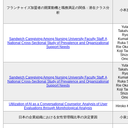
フランチャイズ加盟者の開業動機と職務満足の関係：潜在クラス分
小本
析
Yut
Takah
Ryo
Sandwich Caregiving Among Nursing University Faculty Staff: A
Kumak
National Cross-Sectional Study of Prevalence and Organizational
Ruka S
Support Needs
Rie Ok
Koji T
Shiz
Omo
Yut
Takah
Ryo
Sandwich Caregiving Among Nursing University Faculty Staff: A
Kumak
National Cross-Sectional Study of Prevalence and Organizational
Ruka S
Support Needs
Rie Ok
Koji T
Shiz
Omo
Utilization of AI as a Conversational Counselor: Analysis of User
Hiroko
Evaluations through Morphological Analysis
日本の企業組織における女性管理職比率の決定要因
小泉