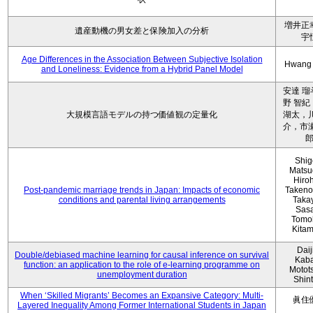
増井正
遺産動機の男女差と保険加入の分析
宇
Age Differences in the Association Between Subjective Isolation
Hwang
and Loneliness: Evidence from a Hybrid Panel Model
安達 瑠
野 智紀
大規模言語モデルの持つ価値観の定量化
湖太，川
介，市瀬
Shig
Matsu
Hiro
Post-pandemic marriage trends in Japan: Impacts of economic
Takeno
conditions and parental living arrangements
Taka
Sasa
Tomo
Kita
Daij
Double/debiased machine learning for causal inference on survival
Kaba
function: an application to the role of e-learning programme on
Motot
unemployment duration
Shin
When ‘Skilled Migrants’ Becomes an Expansive Category: Multi-
眞住
Layered Inequality Among Former International Students in Japan