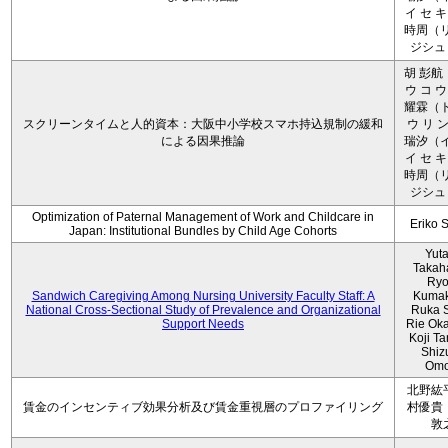
イ セ キ
時周（リ
ジシュ 
胡 彭航
ウ コ ウ
耀霖（ト
スクリーンタイムと人的資本：大阪中小学校スマホ持込規制の緩和
ウ リ ン
による因果推論
瑞汐（イ
イ セ キ
時周（リ
ジシュ 
Optimization of Paternal Management of Work and Childcare in
Eriko 
Japan: Institutional Bundles by Child Age Cohorts
Yut
Takah
Ryo
Sandwich Caregiving Among Nursing University Faculty Staff: A
Kumak
National Cross-Sectional Study of Prevalence and Organizational
Ruka S
Support Needs
Rie Ok
Koji T
Shiz
Omo
北野紘
賃金のインセンティブ効果分析及び賃金重視層のプロファイリング
村優貴
敦