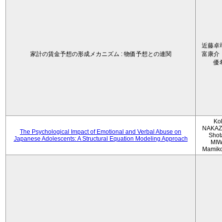
近藤卓
家計の賃金予想の形成メカニズム : 物価予想との連関
富康介
優
Ko
NAKAZ
The Psychological Impact of Emotional and Verbal Abuse on
Shot
Japanese Adolescents: A Structural Equation Modeling Approach
MIW
Mamik