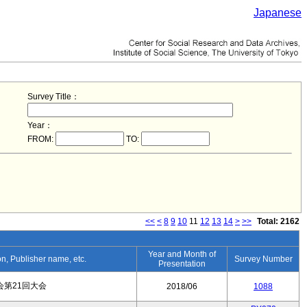
Japanese
Survey Title：
Year：
FROM:
TO:
<<
<
8
9
10
11
12
13
14
>
>>
Total: 2162
Year and Month of
ion, Publisher name, etc.
Survey Number
Presentation
第21回大会
2018/06
1088