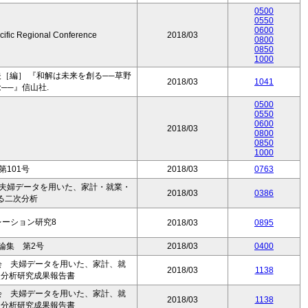
0500
0550
0600
ific Regional Conference
2018/03
0800
0850
1000
［編］ 『和解は未来を創る──草野
2018/03
1041
──』信山社.
0500
0550
0600
2018/03
0800
0850
1000
第101号
2018/03
0763
 夫婦データを用いた、家計・就業・
2018/03
0386
る二次分析
レーション研究8
2018/03
0895
論集 第2号
2018/03
0400
会 夫婦データを用いた、家計、就
2018/03
1138
次分析研究成果報告書
会 夫婦データを用いた、家計、就
2018/03
1138
次分析研究成果報告書