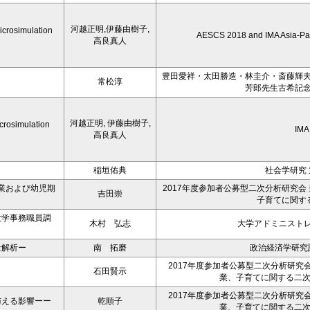
河越正明,伊藤由樹子,
icrosimulation
AESCS 2018 and IMA Asia-Pac
高良真人
豊田愛祥・太田勝造・林圭介・斎藤輝夫
常松淳
芳郎先生古希記念
河越正明, 伊藤由樹子,
crosimulation
IMA
高良真人
稲垣佑典
社会学研究 
業および幼児期
2017年度参加者公募型二次分析研究会
吉田崇
子育てに関す
大学事務職員調
木村 弘志
大学アドミニスト
量解析ー
南 拓磨
政治経済学研究
2017年度参加者公募型二次分析研究
石田賢示
業、子育てに関する二
2017年度参加者公募型二次分析研究
与える影響ーー
乾順子
業、子育てに関する二