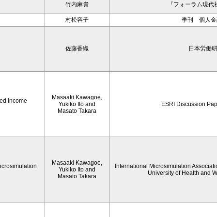
竹内麻貴
『フォーラム現代社
村松容子
季刊 個人金融
佐藤香織
日本労働
Masaaki Kawagoe,
hed Income
Yukiko Ito and
ESRI Discussion Pap
Masato Takara
Masaaki Kawagoe,
icrosimulation
International Microsimulation Associati
Yukiko Ito and
University of Health and 
Masato Takara