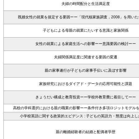
夫婦の時間配分と生活満足度
既婚女性の就業を規定する要因ーー「現代核家族調査，2008」を用い
子どもによる母親の就業にたいする意識と家族関係
女性の就業による家庭生活への影響ーー意識要因の検討ーー
夫婦関係満足度に関連する要因の変遷
親の家事遂行が子どもの家事手伝いに及ぼす影響
家族研究におけるダイアド・データの応用可能性と課題
きょうだい構成と教育投資ーー学校外教育費に着目してーー
高校の学科選択における親の職業の影響ーー条件付き多項ロジットモデル
小学校英語に関する政策的エビデンス : 子どもの英語力・態度は向上し
親の離婚経験者の結婚と配偶者学歴