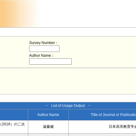
Survey Number：
Author Name：
− List of Usage Output −
Author Name
Title of Journal or Publicat
2016）の二次
遠藤健
日本高等教育学会