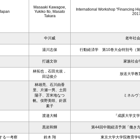
Masaaki Kawagoe,
International Workshop "Financing Hi
 Japan
Yukiko Ito, Masato
201
Takara
中川威
老年社
湯川志保
行動経済学 第10巻大会特別号（第
打越文弥
家族社会
林拓也，石田光規，
放送大学教
田辺俊介
林雄亮、石川由香
里、片瀬一男、土田
陽子、苫米地なつ
ミネルヴ
帆、俣野美咲、針原
素子
渡邉大輔
『成蹊大学文学
黒岩和輝
第44回中期経済予測「働き
する一考察
鈴木 翔
東京大学大学院教育学研