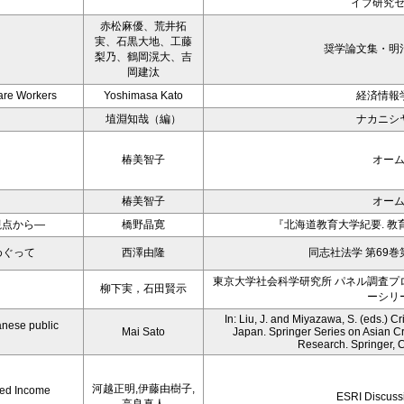
イブ研究
赤松麻優、荒井拓
実、石黒大地、工藤
奨学論文集・明
梨乃、鶴岡滉大、吉
岡建汰
Care Workers
Yoshimasa Kato
経済情報
埴淵知哉（編）
ナカニシ
椿美智子
オー
椿美智子
オー
視点から―
橋野晶寛
『北海道教育大学紀要. 教
めぐって
西澤由隆
同志社法学 第69巻
東京大学社会科学研究所 パネル調査プ
柳下実，石田賢示
ーシリ
In: Liu, J. and Miyazawa, S. (eds.) 
panese public
Mai Sato
Japan. Springer Series on Asian Cr
Research. Springer, 
河越正明,伊藤由樹子,
hed Income
ESRI Discuss