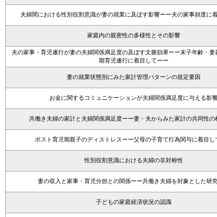
夫婦間における性別役割意識が妻の就業に及ぼす影響ーー夫の家事頻度に
家庭内の親密性の多様性とその影響
夫の家事・育児遂行が妻の夫婦関係満足度の及ぼす文脈効果ーー末子年齢・妻
期育児遂行に着目してーー
妻の就業状態別にみた家計管理パターンの規定要因
お金に関するコミュニケーションが夫婦関係満足度に与える影
共働き夫婦の家計と夫婦関係満足度ーー妻・夫からみた家計の共同性の
ポスト育児期親子のディストレスーー父母の子育て行為関与に着目し
性別役割意識における夫婦の非対称性
妻の収入と家事・育児分担との関係ーー共働き夫婦を対象とした研
子どもの家庭経済状況の認識