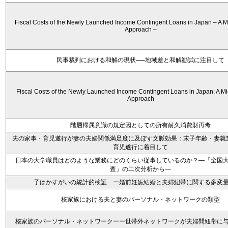
Fiscal Costs of the Newly Launched Income Contingent Loans in Japan – A M
Approach –
民事裁判における和解の現状──地域差と和解勧試に注目して
Fiscal Costs of the Newly Launched Income Contingent Loans in Japan: A Mi
Approach
階層帰属意識の規定因としての所有耐久消費財再考
夫の家事・育児遂行が妻の夫婦関係満足度に及ぼす文脈効果：末子年齢・妻就
育児遂行に着目して
日本の大学職員はどのような業務にどのくらい従事しているのか？―「全国
査」の二次分析から―
子はかすがいの統計的検証 ー婚前妊娠結婚と夫婦紐帯に関する多変
核家族における夫と妻のパーソナル・ネットワークの類型
核家族のパーソナル・ネットワークーー世帯外ネットワークが夫婦間紐帯に