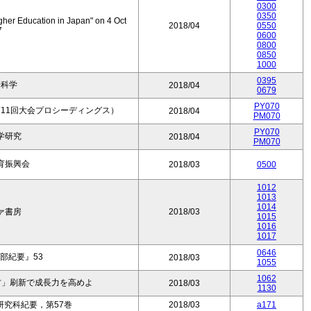
0300
0350
gher Education in Japan" on 4 Oct
2018/04
0550
7
0600
0800
0850
1000
0395
会科学
2018/04
0679
PY070
11回大会プロシーディングス）
2018/04
PM070
PY070
学研究
2018/04
PM070
育振興会
2018/03
0500
1012
1013
1014
ァ書房
2018/03
1015
1016
1017
0646
部紀要』53
2018/03
1055
1062
方」刷新で成長力を高めよ
2018/03
1130
究科紀要，第57巻
2018/03
a171