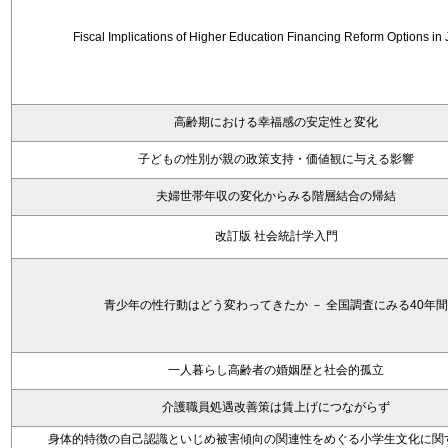
Fiscal Implications of Higher Education Financing Reform Options in
高齢期における幸福感の安定性と変化
子どもの性別が親の政策支持・価値観に与える影響
夫婦世帯年収の変化からみる階層結合の帰結
改訂版 社会統計学入門
青少年の性行動はどう変わってきたか － 全国調査にみる40年間
一人暮らし高齢者の婚姻歴と社会的孤立
介護職員処遇改善策は賃上げにつながらず
身体的特徴の自己認識といじめ被害傾向の関連性をめぐる小学生文化に関