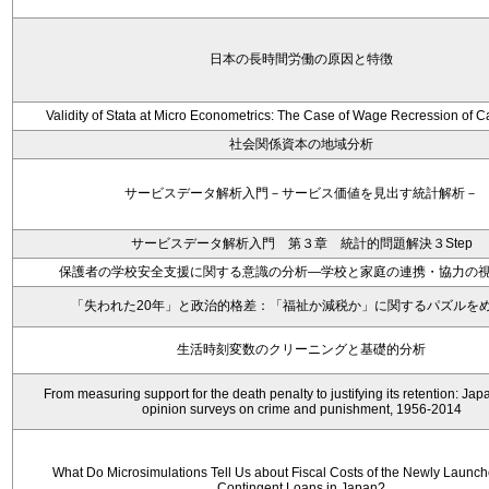
日本の長時間労働の原因と特徴
Validity of Stata at Micro Econometrics: The Case of Wage Recression of 
社会関係資本の地域分析
サービスデータ解析入門－サービス価値を見出す統計解析－
サービスデータ解析入門 第３章 統計的問題解決３Step
保護者の学校安全支援に関する意識の分析―学校と家庭の連携・協力の
「失われた20年」と政治的格差：「福祉か減税か」に関するパズルを
生活時刻変数のクリーニングと基礎的分析
From measuring support for the death penalty to justifying its retention: Ja
opinion surveys on crime and punishment, 1956-2014
What Do Microsimulations Tell Us about Fiscal Costs of the Newly Launc
Contingent Loans in Japan?