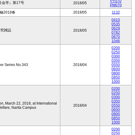
PY070
会学』第17号
2018/05
PM070
2018春
2018/05
1132
0410
0535
0629
研究雑誌
2018/05
0782
0870
1046
0200
0250
0300
0350
er Series No.343
2018/04
0550
0600
0800
0850
1000
0200
0250
0300
0350
on, March 22, 2018, at International
2018/04
0550
Welfare, Narita Campus
0600
0800
0850
1000
0200
0250