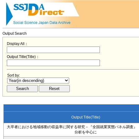
Output Search
Display All：
Output Title(Title)：
Sort by:
Output Title(Title)
大卒者における地域移動の収益率に関する研究－『全国就業実態パネル調査』（
分析を中心に