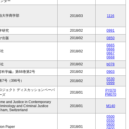
センター
治大学商学部
2018/03
1116
学研究
2018/02
0991
ヤ出版
2018/02
0850
0665
0666
ム社
2018/02
0667
0668
ム社
2018/02
b078
育科学編』第68巻第2号
2018/02
0903
0530
第7号（396号）
2018/02
0999
ロジェクト ディスカッションペーパ
PY070
2018/01
PM070
ーズ
Crime and Justice in Contemporary
iminology and Criminal Justice
2018/01
M140
Cham, Switzerland
0500
0550
0600
ion Paper
2018/01
0800