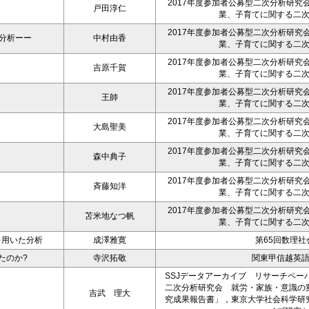
2017年度参加者公募型二次分析研究
戸田淳仁
業、子育てに関する二
2017年度参加者公募型二次分析研究
た分析ーー
中村由香
業、子育てに関する二
2017年度参加者公募型二次分析研究
吉原千賀
業、子育てに関する二
2017年度参加者公募型二次分析研究
王帥
業、子育てに関する二
2017年度参加者公募型二次分析研究
大島聖美
業、子育てに関する二
2017年度参加者公募型二次分析研究
森中典子
業、子育てに関する二
2017年度参加者公募型二次分析研究
斉藤知洋
業、子育てに関する二
2017年度参加者公募型二次分析研究
苫米地なつ帆
業、子育てに関する二
を用いた分析
成澤雅寛
第65回数理社
たのか?
寺沢拓敬
関東甲信越英
SSJデータアーカイブ リサーチペーパー
二次分析研究会 就労・家族・意識の
吉武 理大
究成果報告書」，東京大学社会科学研