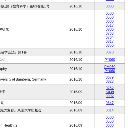
科紀要（教育科学）第63巻第1号
2016/10
0883
0500
0550
0600
0517
学研究
2016/10
0800
0763
0764
0817
0850
経済学会誌』第1巻
2016/10
0873
ロジ
2016/10
PY060
PM060
aphy
2016/10
PY060
0679
iversity of Bamberg, Germany
2016/10
0823
0752
量学
2016/09
K039
0992
研究
2016/09
0647
意識の変容』東京大学出版会
2016/09
0814
0500
0550
on Health: 2
2016/09
0600