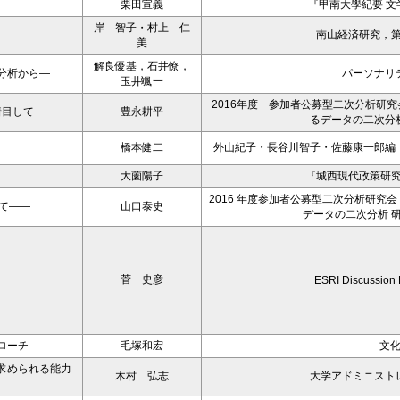
栗田宣義
『甲南大學紀要 文学
岸 智子・村上 仁
南山経済研究，第
美
解良優基，石井僚，
分析から―
パーソナリ
玉井颯一
2016年度 参加者公募型二次分析研
着目して
豊永耕平
るデータの二次分
橋本健二
外山紀子・長谷川智子・佐藤康一郎編
大薗陽子
『城西現代政策研究
2016 年度参加者公募型二次分析研究
て――
山口泰史
データの二次分析 
菅 史彦
ESRI Discussion
ローチ
毛塚和宏
文
求められる能力
木村 弘志
大学アドミニスト