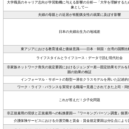
大学職員のキャリア志向が学習動機に与える影響の分析―「大学を理解するた
象として―
夫婦の母親との近居が有配偶女性の就業に及ぼす影響
日本の夫婦出生力の地域差
東アジアにおける教育達成と価値意識――日本・韓国・台湾の国際比
ライフスタイルとライフコース：データで読む現代社会
非家族ネットワーク喪失の規定要因におけるジェンダー差―固定効果モデルを
困の効果の検証
インフォーマル・サポートの類型ー潜在クラスモデルを用いた記述的
ワーク・ライフ・バランスを実現する職場ー見過ごされてきた上司・同
これが答えだ！少子化問題
非正規雇用の現状と正規雇用への転換要因―『ワーキングパーソン調査』個票
介護保険サービスにおける介護労働と賃金：賃金規定要因は分位点により