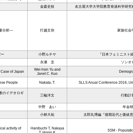
金森史枝
名古屋大学大学院教育発達科学研究
量分析―
打越文弥
家族社会
択ー
小野ルチヤ
『日本フェミニスト
永瀬 圭
ソシオ
Wei-hsin Yu and
e Case of Japan
Demogr
Janet C. Kuo
nese People
Nakata, T.
SLLS Anual Conference 2016, Un
者のイデオロギ
三輪洋文
行動計
中野 あい
年金
小林大祐
太郎丸博編『後期近代と価値
al activity of
Hanibuchi T, Nakaya
SSM - Populati
T, Honjo K