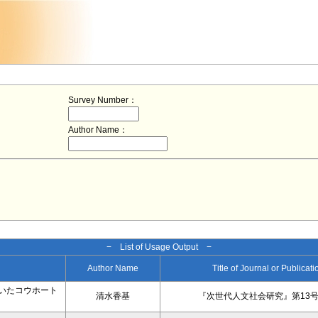
Survey Number：
Author Name：
− List of Usage Output −
Author Name
Title of Journal or Publicat
いたコウホート
清水香基
『次世代人文社会研究』第13号、