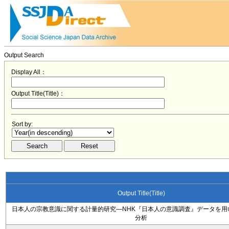
Output Search
Display All：
Output Title(Title)：
Sort by:
Output Title(Title)
日本人の宗教意識に関する計量的研究―NHK『日本人の意識調査』データを用
分析