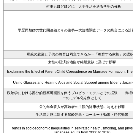
「何事もほどほどに」大学生活を送る学生の分析
学歴同類婚の世代間連鎖とその趨勢―大規模調査データの統合による計
母親の就業と子供の教育は両立できるかー「教育する家族」の選
女性の経済的地位が結婚意欲に及ぼす影響
Explaining the Effect of Parent-Child Coresidence on Marriage Formation: Th
Using Glasses and Hearing Aids and Social Support among Elderly Japa
政治学における部分的観察可能性を伴うプロビットモデルとその拡張――有権
ーのモデル化を例として
公的年金収入が高齢者の主観的健康状態に与える影響
生活満足感に対する加齢効果・コーホート効果・時代効果
Trends in socioeconomic inequalities in self-rated health, smoking, and physic
Japanese adults from 2000 to 2010