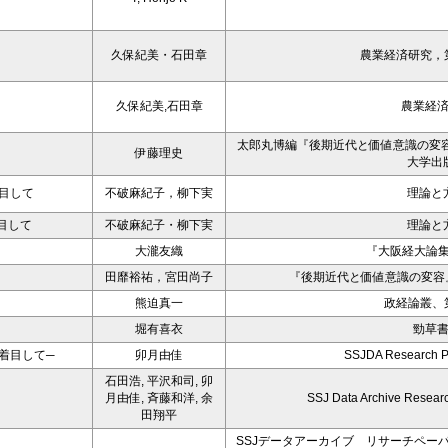
久保紀美・石田章
農業経済研究，第
久保紀美,石田章
農業経
太郎丸博編『後期近代と価値意識の変容：日
伊藤理史
大学出
目して
不破麻紀子，柳下実
理論と
目して
不破麻紀子・柳下実
理論と
大瀧友織
『大阪経大論集
田靡裕祐，宮田尚子
『後期近代と価値意識の変容
熊迫真一
政経論叢、第
堀有喜衣
勁草
着目して─
卯月由佳
SSJDA Research P
石田浩, 平沢和司, 卯
月由佳, 斉藤和洋, 余
SSJ Data Archive Resear
田翔平
SSJデータアーカイブ リサーチペーパーN