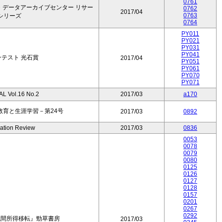
0761
・データアーカイブセンター リサー
0762
2017/04
0763
シリーズ
0764
PY011
PY021
PY031
PY041
テスト 光石賞
2017/04
PY051
PY061
PY070
PY071
L Vol.16 No.2
2017/03
a170
教育と生涯学習－第24号
2017/03
0892
cation Review
2017/03
0836
0053
0078
0079
0080
0125
0126
0127
0128
0157
0201
0267
0292
代間所得移転』勁草書房
2017/03