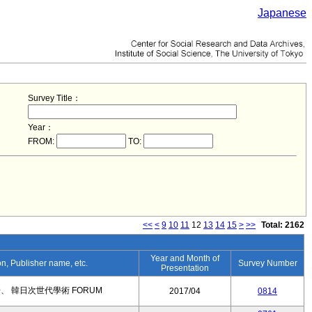
Japanese
Survey Title：
Year：
FROM:
TO:
<<
<
9
10
11
12
13
14
15
>
>>
Total: 2162
Year and Month of
ion, Publisher name, etc.
Survey Number
Presentation
 韓日次世代學術 FORUM
2017/04
0814