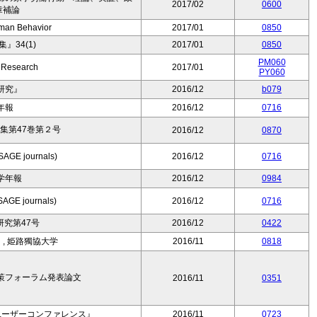
2017/02
0600
章補論
man Behavior
2017/01
0850
』34(1)
2017/01
0850
PM060
 Research
2017/01
PY060
研究』
2016/12
b079
年報
2016/12
0716
集第47巻第２号
2016/12
0870
(SAGE journals)
2016/12
0716
学年報
2016/12
0984
SAGE journals)
2016/12
0716
究第47号
2016/12
0422
, 姫路獨協大学
2016/11
0818
政策フォーラム発表論文
2016/11
0351
ユーザーコンファレンス』
2016/11
0723