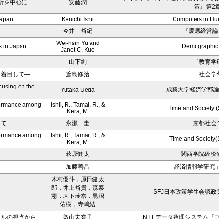
分析を中心に
安藤潤
策』第2
Japan
Kenichi Ishii
Computers in Hu
今井 裕紀
『慶應経営論集
Wei-hsin Yu and
s in Japan
Demographic
Janet C. Kuo
山下絢
『教育学
に着目して―
鳶島修治
社会学
cusing on the
成蹊大学経済学部論
Yutaka Ueda
erformance among
Ishii, R., Tamai, R., &
Time and Society 
Kera, M.
して
永瀬 圭
京都社会
erformance among
Ishii, R., Tamai, R., &
Time and Society(
Kera, M.
萩原健太
関西学院経済研
加藤善昌
「経済情報学研究」
木村優斗，原田健太
郎，井上裕貴，森泰
ISFJ日本政策学生会議
憲，木下玲奈，黒沼
佑樹，寺嶋結
タルの視点から
益山未奈子
NTT データ数理システム『