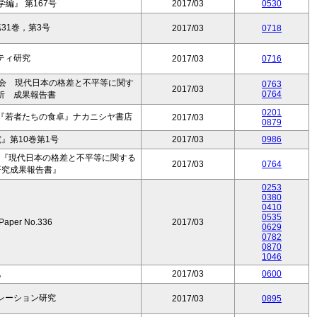
編』 第167号
2017/03
0530
31巻，第3号
2017/03
0718
ティ研究
2017/03
0716
究会 現代日本の格差と不平等に関す
0763
2017/03
0764
析 成果報告書
0201
『若者たちの食卓』ナカニシヤ書店
2017/03
0879
』第10巻第1号
2017/03
0986
会 『現代日本の格差と不平等に関する
2017/03
0764
研究成果報告書』
0253
0380
0410
0535
 Paper No.336
2017/03
0629
0782
0870
1046
化
2017/03
0600
レーション研究
2017/03
0895