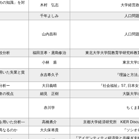
めの知識」を対
木村 弘志
大学経営
千年よしみ
人口問
山内昌和
人口問
較分析
福田亘孝・鳶島修治
東北大学大学院教育学研究科教
小林 盾
東京大学
用いた失業と貧
永吉希久子
『理論と方法』
分析ー
大日義晴
『社会福祉』57, 日本
僚の視点
細見 正樹
大阪大学
赤川学
ちくま
を用いた分析―
高橋勇介
京都大学経済研究所 KIER Discussion
異なるのか
大久保将貴
『ソシオ
『アイデンティティ経済学と共稼ぎ夫