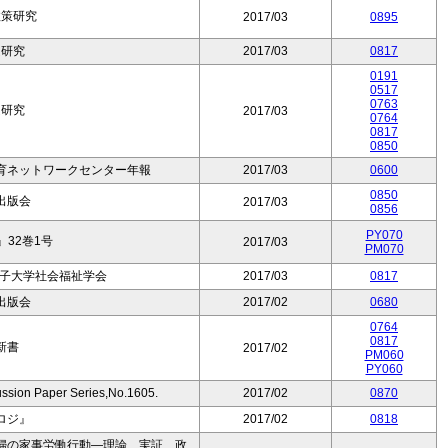
政策研究
2017/03
0895
題研究
2017/03
0817
0191
0517
0763
題研究
2017/03
0764
0817
0850
育ネットワークセンター年報
2017/03
0600
0850
出版会
2017/03
0856
PY070
32巻1号
2017/03
PM070
女子大学社会福祉学会
2017/03
0817
出版会
2017/02
0680
0764
0817
新書
2017/02
PM060
PY060
 Paper Series,No.1605.
2017/02
0870
ロジ』
2017/02
0818
婦の家事労働行動―理論、実証、政