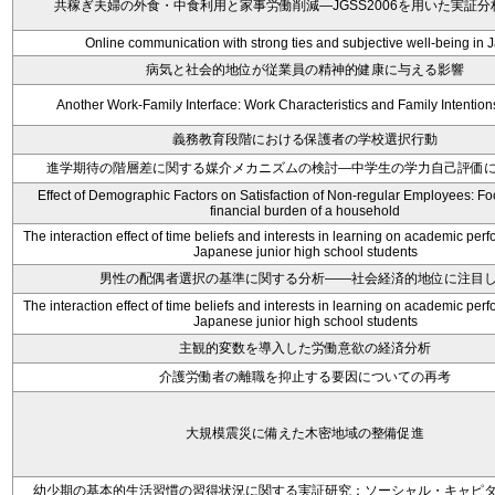
共稼ぎ夫婦の外食・中食利用と家事労働削減―JGSS2006を用いた実証
Online communication with strong ties and subjective well-being in 
病気と社会的地位が従業員の精神的健康に与える影響
Another Work-Family Interface: Work Characteristics and Family Intention
義務教育段階における保護者の学校選択行動
進学期待の階層差に関する媒介メカニズムの検討―中学生の学力自己評価
Effect of Demographic Factors on Satisfaction of Non-regular Employees: Fo
financial burden of a household
The interaction effect of time beliefs and interests in learning on academic p
Japanese junior high school students
男性の配偶者選択の基準に関する分析――社会経済的地位に注目
The interaction effect of time beliefs and interests in learning on academic p
Japanese junior high school students
主観的変数を導入した労働意欲の経済分析
介護労働者の離職を抑止する要因についての再考
大規模震災に備えた木密地域の整備促進
幼少期の基本的生活習慣の習得状況に関する実証研究：ソーシャル・キャピ