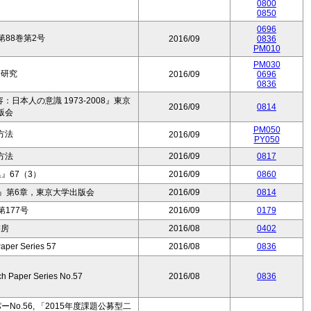
0800
0850
0696
88巻第2号
2016/09
0836
PM010
PM030
済研究
2016/09
0696
0836
本人の意識 1973-2008』東京
2016/09
0814
版会
PM050
方法
2016/09
PY050
方法
2016/09
0817
』67（3）
2016/09
0860
』第6章，東京大学出版会
2016/09
0814
177号
2016/09
0179
書房
2016/08
0402
aper Series 57
2016/08
0836
ch Paper Series No.57
2016/08
0836
o.56, 「2015年度課題公募型二