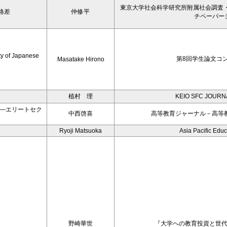
東京大学社会科学研究所附属社会調査
格差
仲修平
チペーパー
ty of Japanese
第8回学生論文コン
Masatake Hirono
植村 理
KEIO SFC JOURNA
―エリートセク
中西啓喜
高等教育ジャーナル－高等
Ryoji Matsuoka
Asia Pacific Edu
野崎華世
『大学への教育投資と世