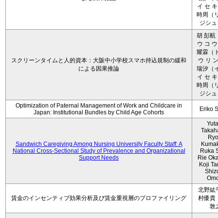
イ セ キ
時周（リ
ジシュ 
胡 彭航
ウ コ ウ
耀霖（ト
スクリーンタイムと人的資本：大阪中小学校スマホ持込規制の緩和
ウ リ ン
による因果推論
瑞汐（イ
イ セ キ
時周（リ
ジシュ 
Optimization of Paternal Management of Work and Childcare in
Eriko 
Japan: Institutional Bundles by Child Age Cohorts
Yut
Takah
Ryo
Sandwich Caregiving Among Nursing University Faculty Staff: A
Kumak
National Cross-Sectional Study of Prevalence and Organizational
Ruka S
Support Needs
Rie Ok
Koji T
Shiz
Omo
北野紘
賃金のインセンティブ効果分析及び賃金重視層のプロファイリング
村優貴
敦