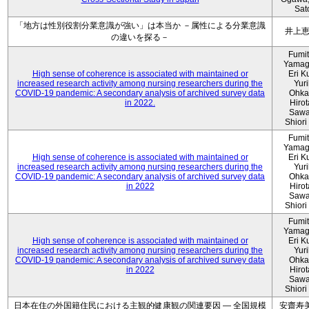
Sat
「地方は性別役割分業意識が強い」は本当か －属性による分業意識
井上
の違いを探る－
Fumi
Yamag
High sense of coherence is associated with maintained or
Eri K
increased research activity among nursing researchers during the
Yur
COVID-19 pandemic: A secondary analysis of archived survey data
Ohka
in 2022.
Hiro
Sawa
Shiori 
Fumi
Yamag
High sense of coherence is associated with maintained or
Eri K
increased research activity among nursing researchers during the
Yur
COVID-19 pandemic: A secondary analysis of archived survey data
Ohka
in 2022
Hiro
Sawa
Shiori 
Fumi
Yamag
High sense of coherence is associated with maintained or
Eri K
increased research activity among nursing researchers during the
Yur
COVID-19 pandemic: A secondary analysis of archived survey data
Ohka
in 2022
Hiro
Sawa
Shiori 
日本在住の外国籍住民における主観的健康観の関連要因 ― 全国規模
安齋寿美