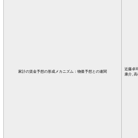
近藤卓司
家計の賃金予想の形成メカニズム：物価予想との連関
康介, 