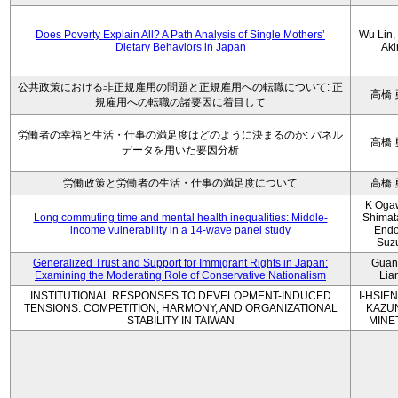
Does Poverty Explain All? A Path Analysis of Single Mothers’
Wu Lin, 
Dietary Behaviors in Japan
Aki
公共政策における非正規雇用の問題と正規雇用への転職について: 正
高橋 
規雇用への転職の諸要因に着目して
労働者の幸福と生活・仕事の満足度はどのように決まるのか: パネル
高橋 
データを用いた要因分析
労働政策と労働者の生活・仕事の満足度について
高橋 
K Oga
Long commuting time and mental health inequalities: Middle-
Shimat
income vulnerability in a 14-wave panel study
Endo
Suz
Generalized Trust and Support for Immigrant Rights in Japan:
Guan
Examining the Moderating Role of Conservative Nationalism
Lia
INSTITUTIONAL RESPONSES TO DEVELOPMENT-INDUCED
I-HSIEN
TENSIONS: COMPETITION, HARMONY, AND ORGANIZATIONAL
KAZU
STABILITY IN TAIWAN
MINE