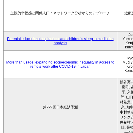
主観的幸福感と関係人口：ネットワーク分析からのアプローチ
近藤
Ju
Parental educational aspirations and children’s sleep: a mediation
Yamas
analysis
Kenji
Tsuc
Ryo
More than usage: expanding socioeconomic inequality in access to
Mugiy
remote work after COVID-19 in Japan
Kyo
Koma
熊谷亮丸
慶司, 
平, 久
郎, 山口
林若葉,
第227回日本経済予測
久, 畑
中村華奈
リング安
井希祐,
陽, 是
平石