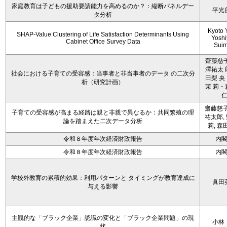
家庭教育は子どもの援助要請能力を高めるのか？：縦断パネルデー
平光
タ分析
Kyoto 
SHAP-Value Clustering of Life Satisfaction Determinants Using
Yoshi
Cabinet Office Survey Data
Sui
齋藤慈子
澤祐太 
社会における子育ての受容感：当事者と非当事者のデータ の二次分
田梨 央
析（研究計画）
茉 莉・
齋藤慈子
子育ての受容感が高まる経路は親と非親で異なるか：共同繁殖の理
祐太郎,
論を踏まえた二次データ分析
莉, 森
令和８年度年次経済財政報告
内
令和８年度年次経済財政報告
内
学校外教育の累積的効果：利用パターンと タイミングが教育達成に
眞田
与える影響
主観的な「ブラック企業」認識の変化と「ブラック企業問題」の現
小林
状