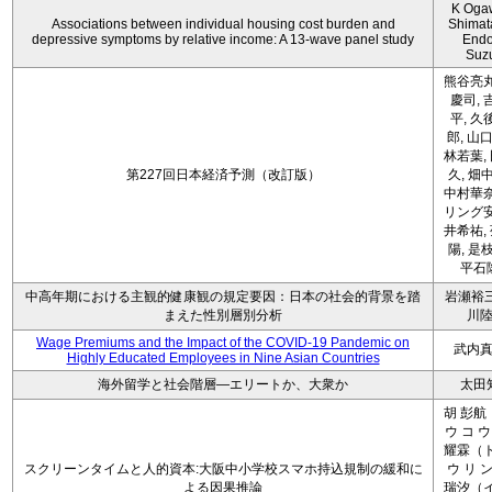
K Oga
Associations between individual housing cost burden and
Shimat
depressive symptoms by relative income: A 13-wave panel study
Endo
Suz
熊谷亮丸
慶司, 
平, 久
郎, 山口
林若葉,
第227回日本経済予測（改訂版）
久, 畑
中村華奈
リング安
井希祐,
陽, 是
平石
中高年期における主観的健康観の規定要因：日本の社会的背景を踏
岩瀬裕三
まえた性別層別分析
川
Wage Premiums and the Impact of the COVID‑19 Pandemic on
武内
Highly Educated Employees in Nine Asian Countries
海外留学と社会階層―エリートか、大衆か
太田
胡 彭航
ウ コ ウ
耀霖（ト
スクリーンタイムと人的資本:大阪中小学校スマホ持込規制の緩和に
ウ リ ン
よる因果推論
瑞汐（イ