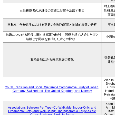
村上義昭
女性後継者の承継後の業績に影響を及ぼす要因
昌和,亀
栗岡
国私立中学校進学における家庭の階層的背景と地域的影響の分析
濱本
結婚につながる同棲に関する探索的検討 ―同棲を経て結婚した者と
小河
結婚せず同棲を解消した者との比較―
張替孔
政治参加にみる無党派層の変化
井紀
Akio Inu
Skrob
Youth Transition and Social Welfare: A Comparative Study of Japan,
Chris
Germany, Switzerland, The United Kingdom, and Norway
Imdorf, 
Reissig
Bigg
Kaori 
Associations Between Pet Type (Co-Walkable, Indoor-Only, and
Anri M
Ornamental Pets) and Well-Being: Findings from a Large-Scale
Kaz
Cross-Sectional Study in Japan
Ogawa,