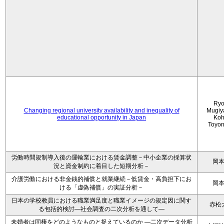
Ryo
Changing regional university availability and inequality of
Mugiy
educational opportunity in Japan
Koh
Toyo
労働時間規制導入後の運輸業における賃金調整－中小企業の採算状
岡
況と資金制約に着目した短期分析－
介護労働における非金銭的補償と就業継続－低賃金・高負担下にお
岡
ける「虚偽補償」の実証分析－
日本の学校教員における職業満足度と職業イメージの規定因に関す
赤松
る包括的検討―社会調査の二次分析を通して―
未婚者は同棲をどのようなものと捉えているのか —二次データ分析