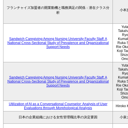
フランチャイズ加盟者の開業動機と職務満足の関係：潜在クラス分
小本
析
Yut
Takah
Ryo
Sandwich Caregiving Among Nursing University Faculty Staff: A
Kumak
National Cross-Sectional Study of Prevalence and Organizational
Ruka S
Support Needs
Rie Ok
Koji T
Shiz
Omo
Yut
Takah
Ryo
Sandwich Caregiving Among Nursing University Faculty Staff: A
Kumak
National Cross-Sectional Study of Prevalence and Organizational
Ruka S
Support Needs
Rie Ok
Koji T
Shiz
Omo
Utilization of AI as a Conversational Counselor: Analysis of User
Hiroko
Evaluations through Morphological Analysis
日本の企業組織における女性管理職比率の決定要因
小泉