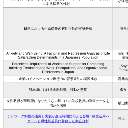
小河
による探索的検討—
日本における生命保険の解約行動の実証分析
増井
Anxiety and Well-Being: A Factorial and Regression Analysis of Life
Ishii 
Satisfaction Determinants in a Japanese Population
Ishi
Perceived Helpfulness of Workplace Support for Combining
Say
Infertility Treatment and Work: Occupational and Organizational
Tera
Differences in Japan
企業のイノベーション遂行力の背景条件の国際比較
高桑
熊本県における金融知識、行動と態度
國方
女性教員が管理職になりたくない理由：小学校教員の調査データを
横山
用いた考察
テレワーク制度の適用と実施が生活時間に与える影響 : 制度活用パ
村上
ターンと属性別差異に着目した実証分析