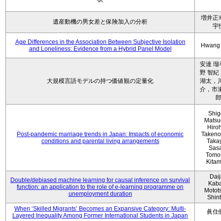
増井正
遺産動機の男女差と保険加入の分析
宇
Age Differences in the Association Between Subjective Isolation
Hwang
and Loneliness: Evidence from a Hybrid Panel Model
安達 瑠
野 智紀
大規模言語モデルの持つ価値観の定量化
湖太，川
介，市瀬
Shig
Matsu
Hiro
Post-pandemic marriage trends in Japan: Impacts of economic
Takeno
conditions and parental living arrangements
Taka
Sasa
Tomo
Kita
Daij
Double/debiased machine learning for causal inference on survival
Kaba
function: an application to the role of e-learning programme on
Motot
unemployment duration
Shin
When ‘Skilled Migrants’ Becomes an Expansive Category: Multi-
眞住
Layered Inequality Among Former International Students in Japan