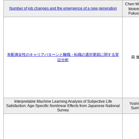
Chen W
Number of job changes and the emergence of a new generation
Motot
Fukus
有配偶女性のキャリアパターンと離職・転職の選択要因に関する実
聶 
証分析
Interpretable Machine Learning Analysis of Subjective Life
Yoshi
Satisfaction: Age-Specific Nonlinear Effects from Japanese National
Sui
Survey