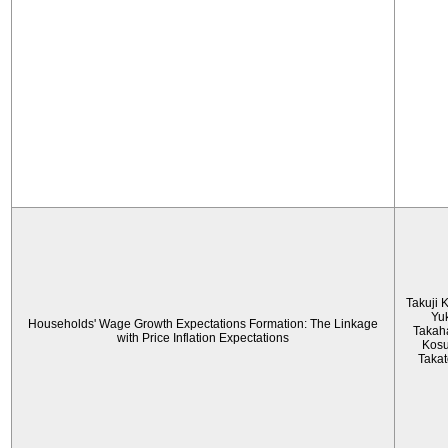
Takuji 
Yu
Households' Wage Growth Expectations Formation: The Linkage
Takah
with Price Inflation Expectations
Kos
Taka