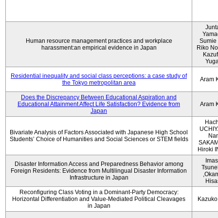
Junt
Yama
Human resource management practices and workplace
Sumie 
harassment:an empirical evidence in Japan
Riko No
Kazu
Yug
Residential inequality and social class perceptions: a case study of
Aram 
the Tokyo metropolitan area
Does the Discrepancy Between Educational Aspiration and
Educational Attainment Affect Life Satisfaction? Evidence from
Aram 
Japan
Hach
UCHIY
Bivariate Analysis of Factors Associated with Japanese High School
Na
Students’ Choice of Humanities and Social Sciences or STEM fields
SAKAM
Hiroki
Imas
Disaster Information Access and Preparedness Behavior among
Tsune
Foreign Residents: Evidence from Multilingual Disaster Information
,Oka
Infrastructure in Japan
Hisa
Reconfiguring Class Voting in a Dominant-Party Democracy:
Horizontal Differentiation and Value-Mediated Political Cleavages
Kazuko
in Japan