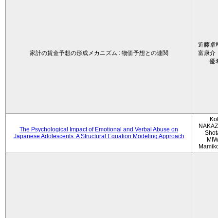
近藤卓
家計の賃金予想の形成メカニズム : 物価予想との連関
富康介
優
Ko
NAKAZ
The Psychological Impact of Emotional and Verbal Abuse on
Shot
Japanese Adolescents: A Structural Equation Modeling Approach
MIW
Mamik