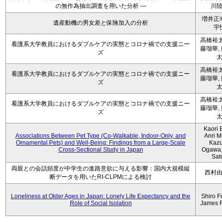
の無作為抽出調査を用いた分析 ―
川
増井正
遺産動機の男女差と保険加入の分析
宇
高橋裕太
看護系大学教員におけるダブルケアの実態とコロナ禍での支援ニー
藤瑠華,
ズ
高橋裕太
看護系大学教員におけるダブルケアの実態とコロナ禍での支援ニー
藤瑠華,
ズ
高橋裕太
看護系大学教員におけるダブルケアの実態とコロナ禍での支援ニー
藤瑠華,
ズ
Kaori 
Associations Between Pet Type (Co-Walkable, Indoor-Only, and
Anri M
Ornamental Pets) and Well-Being: Findings from a Large-Scale
Kaz
Cross-Sectional Study in Japan
Ogawa,
Sat
両親との会話頻度が中学生の進路意欲に与える影響：国内大規模縦
西村
断データを用いたRI-CLPMによる検討
Loneliness at Older Ages in Japan: Lonely Life Expectancy and the
Shiro F
Role of Social Isolation
James 