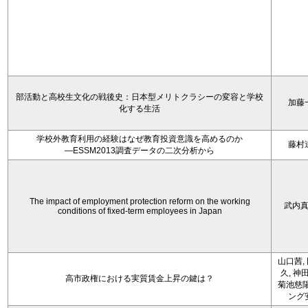
部活動と高校生文化の戦後史：日本型メリトクラシーの変容と学校
加藤
化する生活
学校外教育利用の経験はなぜ教育投資意識を高めるのか
藤村
―ESSM2013調査データの二次分析から
The impact of employment protection reform on the working
武内
conditions of fixed-term employees in Japan
山口茜,
久, 神
高市政権における実質賃金上昇の鍵は？
菊池慈陽
ング