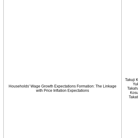
Takuji 
Yu
Households' Wage Growth Expectations Formation: The Linkage
Takah
with Price Inflation Expectations
Kos
Taka