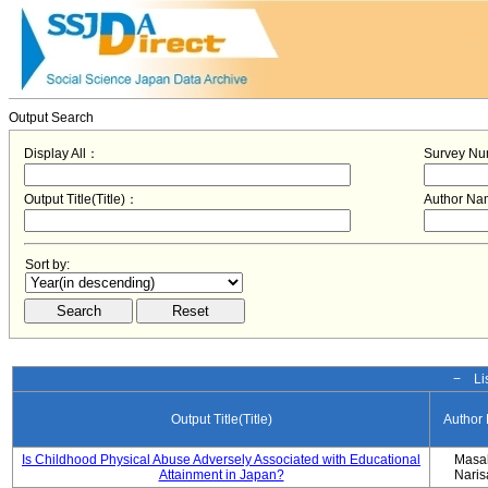
Output Search
Display All：
Survey N
Output Title(Title)：
Author N
Sort by:
− Lis
Output Title(Title)
Author
Is Childhood Physical Abuse Adversely Associated with Educational
Masa
Attainment in Japan?
Nari