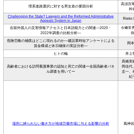
高須百華
理系進路選択に対する男女差の要因分析
幹
Challenging the State? Lawyers and the Reformed Administrative
Rieko
Appeals System in Japan
在留外国人の災害情報アクセスと日本語能力との関連―2020・
今﨑常秀
2022年調査の比較分析―
危険労働の補償はどこに現れるのか―建設業時短アンケートによる
岡
賃金構成と休日確保の実証分析―
ヒトの輪
井上
髙橋実
高齢者における訪問看護事業の認知と死亡の関連ー全国高齢者パネ
岡佳代
ル調査を用いてー
圭一、
紀
場所に縛られない働き方が地域労働市場に与える影響の分析
風神