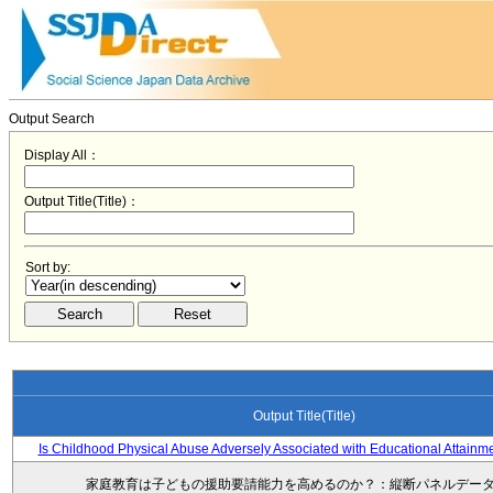
Output Search
Display All：
Output Title(Title)：
Sort by:
Output Title(Title)
Is Childhood Physical Abuse Adversely Associated with Educational Attainm
家庭教育は子どもの援助要請能力を高めるのか？：縦断パネルデー