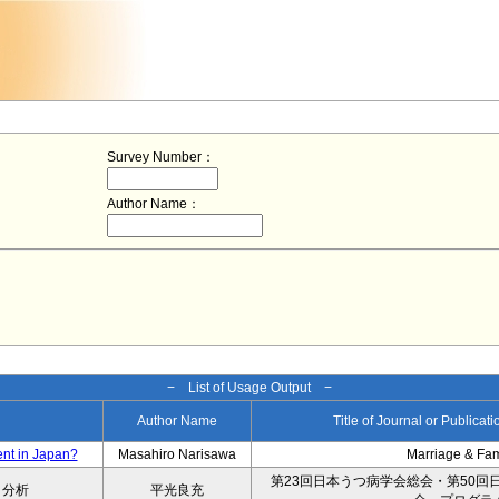
Survey Number：
Author Name：
− List of Usage Output −
Author Name
Title of Journal or Publicat
ent in Japan?
Masahiro Narisawa
Marriage & Fa
第23回日本うつ病学会総会・第50回
タ分析
平光良充