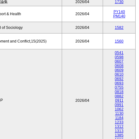
済論集
2026/04
1730
PY140
port & Health
2026/04
PM140
 of Sociology
2026/04
1582
pment and Conflict,15(2025)
2026/04
1560
0541
0598
0607
0608
0609
0610
0692
0693
0755
0818
0882
P
2026/04
0911
0991
1062
1130
1184
1233
1312
1313
1385