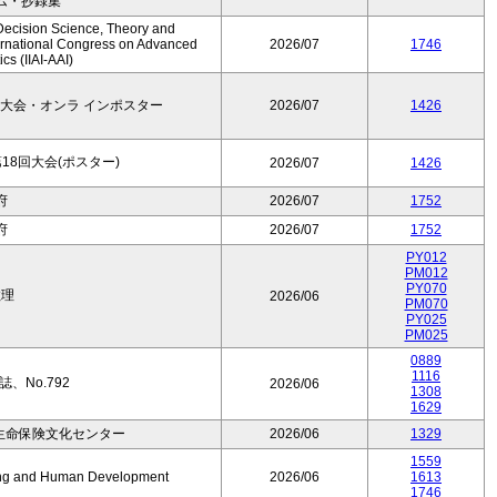
ム・抄録集
Decision Science, Theory and
ernational Congress on Advanced
2026/07
1746
cs (IIAI-AAI)
大会・オンラ インポスター
2026/07
1426
8回大会(ポスター)
2026/07
1426
府
2026/07
1752
府
2026/07
1752
PY012
PM012
PY070
数理
2026/06
PM070
PY025
PM025
0889
1116
、No.792
2026/06
1308
1629
生命保険文化センター
2026/06
1329
1559
Aging and Human Development
2026/06
1613
1746