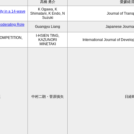
高橋 勇介
愛媛経
K Ogawa, K
ity in a 14-wave
Shimatani, K Endo, N
Journal of Trans
Suzuki
Moderating Role
Guangyu Liang
Japanese Journal
I-HSIEN TING,
OMPETITION,
KAZUNORI
International Journal of Develo
MINETAKI
題
中村二朗・菅原慎矢
日経B