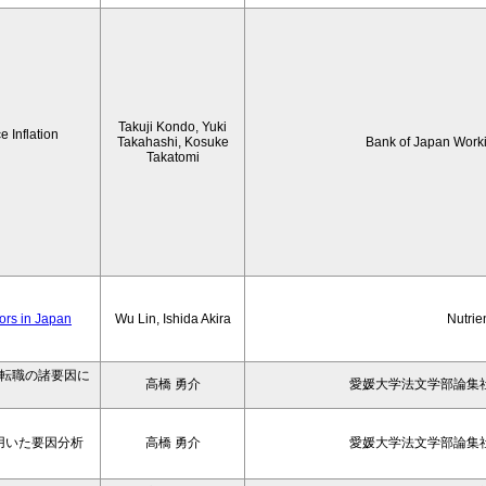
Takuji Kondo, Yuki
 Inflation
Takahashi, Kosuke
Bank of Japan Work
Takatomi
iors in Japan
Wu Lin, Ishida Akira
Nutrie
の転職の諸要因に
高橋 勇介
愛媛大学法文学部論集社
用いた要因分析
高橋 勇介
愛媛大学法文学部論集社