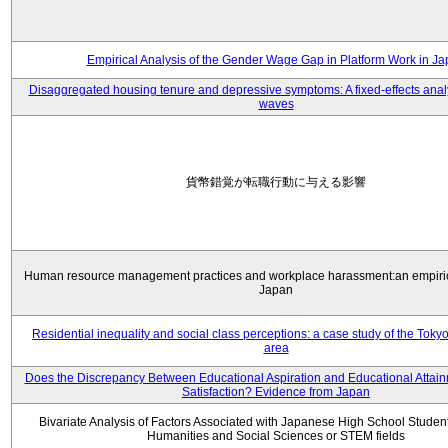
Empirical Analysis of the Gender Wage Gap in Platform Work in J
Disaggregated housing tenure and depressive symptoms: A fixed-effects anal
waves
貨幣錯覚が転職行動に与える影響
Human resource management practices and workplace harassment:an empiric
Japan
Residential inequality and social class perceptions: a case study of the Toky
area
Does the Discrepancy Between Educational Aspiration and Educational Attainm
Satisfaction? Evidence from Japan
Bivariate Analysis of Factors Associated with Japanese High School Student
Humanities and Social Sciences or STEM fields