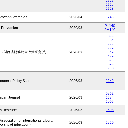
1616
1617
1618
etwork Strategies
2026/04
1246
PY140
 Prevention
2026/03
PM140
1088
1164
1227
1279
集（財務省財務総合政策研究所）
2026/03
1349
1429
1523
1598
1730
conomic Policy Studies
2026/03
1349
0762
Japan Journal
2026/03
1374
1508
rs Research
2026/03
1508
ssociation of International Liberal
2026/03
1510
versity of Education)