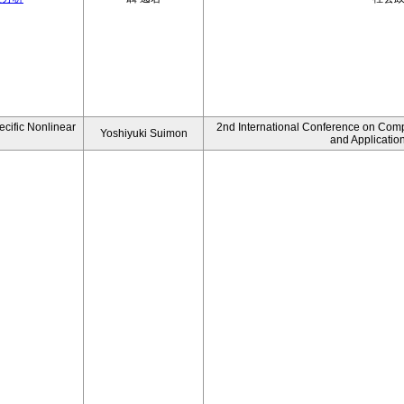
ecific Nonlinear
2nd International Conference on Comp
Yoshiyuki Suimon
and Applicatio