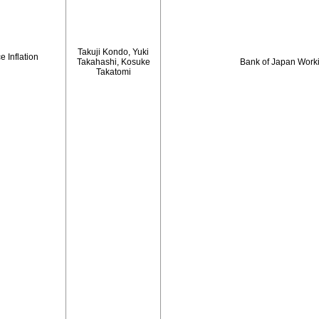
Takuji Kondo, Yuki
 Inflation
Takahashi, Kosuke
Bank of Japan Work
Takatomi