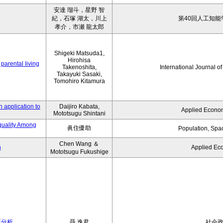
安達 瑠斗，星野 智
紀，石塚 湖太，川上
第40回人工知能
孝介，市瀬 龍太郎
Shigeki Matsuda1,
Hirohisa
parental living
Takenoshita,
International Journal o
Takayuki Sasaki,
Tomohiro Kitamura
 application to
Daijiro Kabata,
Applied Econom
Mototsugu Shintani
quality Among
眞住優助
Population, Spa
Chen Wang ＆
n
Applied Ec
Mototsugu Fukushige
証分析
聶 逸君
社会