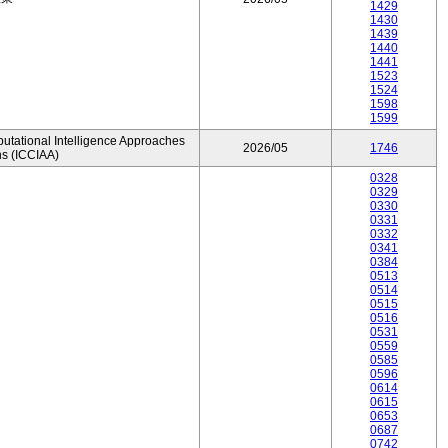
1429
1430
1439
1440
1441
1523
1524
1598
1599
utational Intelligence Approaches
2026/05
1746
ns (ICCIAA)
0328
0329
0330
0331
0332
0341
0384
0513
0514
0515
0516
0531
0559
0585
0596
0614
0615
0653
0687
0742