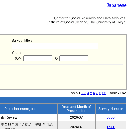
Japanese
Survey Title：
Year：
FROM:
TO:
<<
<
1
2
3
4
5
6
7
>
>>
Total: 2162
Year and Month of
ion, Publisher name, etc.
Survey Number
Presentation
mily Review
2026/07
0800
日本自殺予防学会総会 特別合同総
2026/07
1571