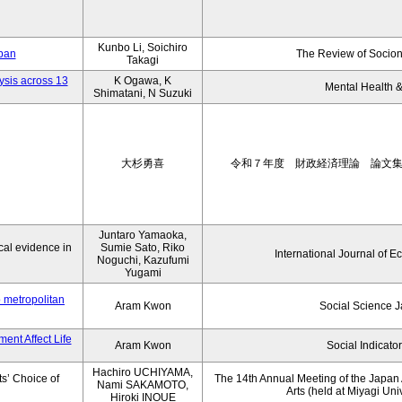
Kunbo Li, Soichiro
apan
The Review of Socion
Takagi
ysis across 13
K Ogawa, K
Mental Health &
Shimatani, N Suzuki
大杉勇喜
令和７年度 財政経済理論 論文
Juntaro Yamaoka,
al evidence in
Sumie Sato, Riko
International Journal of E
Noguchi, Kazufumi
Yugami
o metropolitan
Aram Kwon
Social Science 
ent Affect Life
Aram Kwon
Social Indicato
Hachiro UCHIYAMA,
s’ Choice of
The 14th Annual Meeting of the Japan A
Nami SAKAMOTO,
Arts (held at Miyagi Uni
Hiroki INOUE