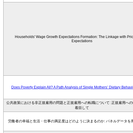
Households' Wage Growth Expectations Formation: The Linkage with Price
Expectations
Does Poverty Explain All? A Path Analysis of Single Mothers’ Dietary Behav
公共政策における非正規雇用の問題と正規雇用への転職について: 正規雇用へ
着目して
労働者の幸福と生活・仕事の満足度はどのように決まるのか: パネルデータを