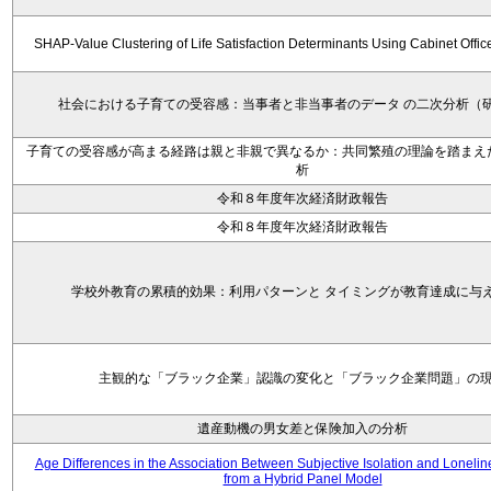
SHAP-Value Clustering of Life Satisfaction Determinants Using Cabinet Offi
社会における子育ての受容感：当事者と非当事者のデータ の二次分析（
子育ての受容感が高まる経路は親と非親で異なるか：共同繁殖の理論を踏まえ
析
令和８年度年次経済財政報告
令和８年度年次経済財政報告
学校外教育の累積的効果：利用パターンと タイミングが教育達成に与
主観的な「ブラック企業」認識の変化と「ブラック企業問題」の
遺産動機の男女差と保険加入の分析
Age Differences in the Association Between Subjective Isolation and Loneli
from a Hybrid Panel Model