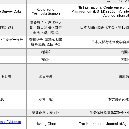
会 プログラ
7th International Conference on 
Kyoto Yono,
ce Survey Data
Management (DSTM) in 20th IIAI Int
Yoshiyuki Suimon
Applied Informati
齋藤慈子・ 厚澤祐太
研究計画）
郎・角田梨 央・野嵜
日本人間行動進化学会・第15回
茉 莉・森田理 仁
た二次データ分
齋藤慈子, 厚澤祐太郎,
日本人間行動進化学会第1
野嵜茉莉, 森田理仁
内閣府
内閣
内閣府
内閣
える影響
眞田英毅
統計
現状
小林 徹
日本労働研究雑誌
増井正幸，麦宇恒
生命保険論集第235号・
ness: Evidence
Hwang Choe
The International Journal of 