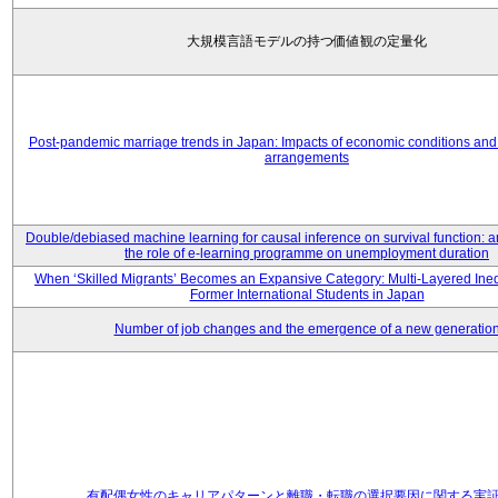
大規模言語モデルの持つ価値観の定量化
Post-pandemic marriage trends in Japan: Impacts of economic conditions and 
arrangements
Double/debiased machine learning for causal inference on survival function: an
the role of e-learning programme on unemployment duration
When ‘Skilled Migrants’ Becomes an Expansive Category: Multi-Layered Ine
Former International Students in Japan
Number of job changes and the emergence of a new generatio
有配偶女性のキャリアパターンと離職・転職の選択要因に関する実