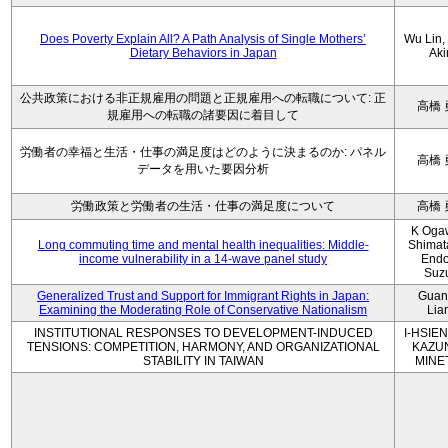
Does Poverty Explain All? A Path Analysis of Single Mothers’
Wu Lin, 
Dietary Behaviors in Japan
Aki
公共政策における非正規雇用の問題と正規雇用への転職について: 正
高橋 
規雇用への転職の諸要因に着目して
労働者の幸福と生活・仕事の満足度はどのように決まるのか: パネル
高橋 
データを用いた要因分析
労働政策と労働者の生活・仕事の満足度について
高橋 
K Oga
Long commuting time and mental health inequalities: Middle-
Shimat
income vulnerability in a 14-wave panel study
Endo
Suz
Generalized Trust and Support for Immigrant Rights in Japan:
Guan
Examining the Moderating Role of Conservative Nationalism
Lia
INSTITUTIONAL RESPONSES TO DEVELOPMENT-INDUCED
I-HSIEN
TENSIONS: COMPETITION, HARMONY, AND ORGANIZATIONAL
KAZU
STABILITY IN TAIWAN
MINE