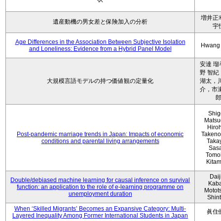
増井正
遺産動機の男女差と保険加入の分析
宇
Age Differences in the Association Between Subjective Isolation
Hwang
and Loneliness: Evidence from a Hybrid Panel Model
安達 瑠
野 智紀
大規模言語モデルの持つ価値観の定量化
湖太，川
介，市瀬
Shig
Matsu
Hiro
Post-pandemic marriage trends in Japan: Impacts of economic
Takeno
conditions and parental living arrangements
Taka
Sasa
Tomo
Kita
Daij
Double/debiased machine learning for causal inference on survival
Kaba
function: an application to the role of e-learning programme on
Motot
unemployment duration
Shin
When ‘Skilled Migrants’ Becomes an Expansive Category: Multi-
眞住
Layered Inequality Among Former International Students in Japan