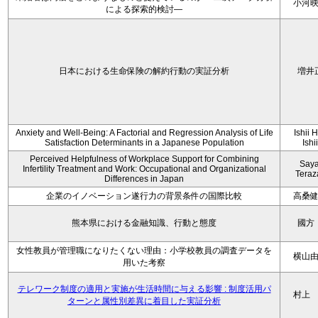
小河
による探索的検討—
日本における生命保険の解約行動の実証分析
増井
Anxiety and Well-Being: A Factorial and Regression Analysis of Life
Ishii 
Satisfaction Determinants in a Japanese Population
Ishi
Perceived Helpfulness of Workplace Support for Combining
Say
Infertility Treatment and Work: Occupational and Organizational
Tera
Differences in Japan
企業のイノベーション遂行力の背景条件の国際比較
高桑
熊本県における金融知識、行動と態度
國方
女性教員が管理職になりたくない理由：小学校教員の調査データを
横山
用いた考察
テレワーク制度の適用と実施が生活時間に与える影響 : 制度活用パ
村上
ターンと属性別差異に着目した実証分析