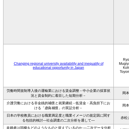
Ryo
Changing regional university availability and inequality of
Mugiy
educational opportunity in Japan
Koh
Toyo
労働時間規制導入後の運輸業における賃金調整－中小企業の採算状
岡
況と資金制約に着目した短期分析－
介護労働における非金銭的補償と就業継続－低賃金・高負担下にお
岡
ける「虚偽補償」の実証分析－
日本の学校教員における職業満足度と職業イメージの規定因に関す
赤松
る包括的検討―社会調査の二次分析を通して―
未婚者は同棲をどのようなものと捉えているのか —二次データ分析