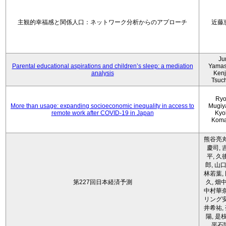
主観的幸福感と関係人口：ネットワーク分析からのアプローチ
近藤
Ju
Parental educational aspirations and children’s sleep: a mediation
Yamas
analysis
Kenji
Tsuc
Ryo
More than usage: expanding socioeconomic inequality in access to
Mugiy
remote work after COVID-19 in Japan
Kyo
Koma
熊谷亮丸
慶司, 
平, 久
郎, 山口
林若葉,
第227回日本経済予測
久, 畑
中村華奈
リング安
井希祐,
陽, 是
平石