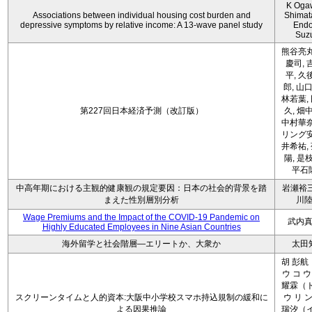
K Oga
Associations between individual housing cost burden and
Shimat
depressive symptoms by relative income: A 13-wave panel study
Endo
Suz
熊谷亮丸
慶司, 
平, 久
郎, 山口
林若葉,
第227回日本経済予測（改訂版）
久, 畑
中村華奈
リング安
井希祐,
陽, 是
平石
中高年期における主観的健康観の規定要因：日本の社会的背景を踏
岩瀬裕三
まえた性別層別分析
川
Wage Premiums and the Impact of the COVID‑19 Pandemic on
武内
Highly Educated Employees in Nine Asian Countries
海外留学と社会階層―エリートか、大衆か
太田
胡 彭航
ウ コ ウ
耀霖（ト
スクリーンタイムと人的資本:大阪中小学校スマホ持込規制の緩和に
ウ リ ン
よる因果推論
瑞汐（イ