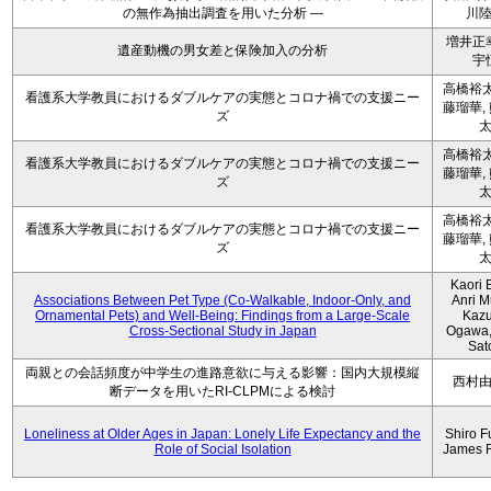
の無作為抽出調査を用いた分析 ―
川
増井正
遺産動機の男女差と保険加入の分析
宇
高橋裕太
看護系大学教員におけるダブルケアの実態とコロナ禍での支援ニー
藤瑠華,
ズ
高橋裕太
看護系大学教員におけるダブルケアの実態とコロナ禍での支援ニー
藤瑠華,
ズ
高橋裕太
看護系大学教員におけるダブルケアの実態とコロナ禍での支援ニー
藤瑠華,
ズ
Kaori 
Associations Between Pet Type (Co-Walkable, Indoor-Only, and
Anri M
Ornamental Pets) and Well-Being: Findings from a Large-Scale
Kaz
Cross-Sectional Study in Japan
Ogawa,
Sat
両親との会話頻度が中学生の進路意欲に与える影響：国内大規模縦
西村
断データを用いたRI-CLPMによる検討
Loneliness at Older Ages in Japan: Lonely Life Expectancy and the
Shiro F
Role of Social Isolation
James 