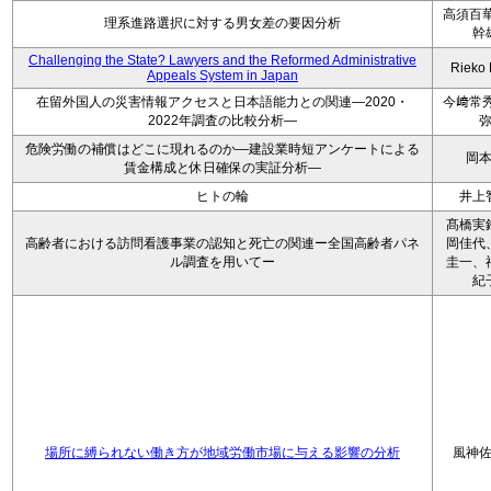
高須百華
理系進路選択に対する男女差の要因分析
幹
Challenging the State? Lawyers and the Reformed Administrative
Rieko
Appeals System in Japan
在留外国人の災害情報アクセスと日本語能力との関連―2020・
今﨑常秀
2022年調査の比較分析―
危険労働の補償はどこに現れるのか―建設業時短アンケートによる
岡
賃金構成と休日確保の実証分析―
ヒトの輪
井上
髙橋実
高齢者における訪問看護事業の認知と死亡の関連ー全国高齢者パネ
岡佳代
ル調査を用いてー
圭一、
紀
場所に縛られない働き方が地域労働市場に与える影響の分析
風神