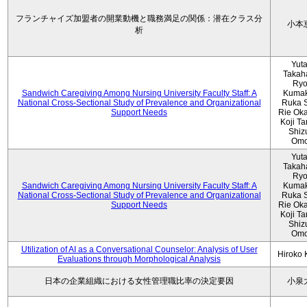
フランチャイズ加盟者の開業動機と職務満足の関係：潜在クラス分
小本
析
Yut
Takah
Ryo
Sandwich Caregiving Among Nursing University Faculty Staff: A
Kumak
National Cross-Sectional Study of Prevalence and Organizational
Ruka S
Support Needs
Rie Ok
Koji T
Shiz
Omo
Yut
Takah
Ryo
Sandwich Caregiving Among Nursing University Faculty Staff: A
Kumak
National Cross-Sectional Study of Prevalence and Organizational
Ruka S
Support Needs
Rie Ok
Koji T
Shiz
Omo
Utilization of AI as a Conversational Counselor: Analysis of User
Hiroko
Evaluations through Morphological Analysis
日本の企業組織における女性管理職比率の決定要因
小泉