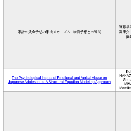
近藤卓
家計の賃金予想の形成メカニズム : 物価予想との連関
富康介
優
Ko
NAKAZ
The Psychological Impact of Emotional and Verbal Abuse on
Shot
Japanese Adolescents: A Structural Equation Modeling Approach
MIW
Mamik