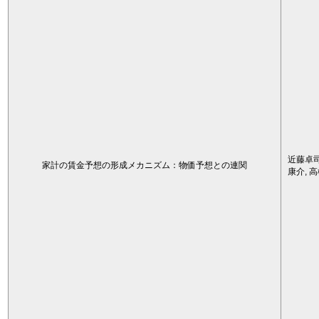
近藤卓司
家計の賃金予想の形成メカニズム：物価予想との連関
康介, 