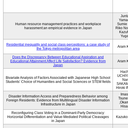
Junt
Yama
Human resource management practices and workplace
Sumie 
harassment:an empirical evidence in Japan
Riko No
Kazu
Yug
Residential inequality and social class perceptions: a case study of
Aram 
the Tokyo metropolitan area
Does the Discrepancy Between Educational Aspiration and
Educational Attainment Affect Life Satisfaction? Evidence from
Aram 
Japan
Hach
UCHIY
Bivariate Analysis of Factors Associated with Japanese High School
Na
Students’ Choice of Humanities and Social Sciences or STEM fields
SAKAM
Hiroki
Imas
Disaster Information Access and Preparedness Behavior among
Tsune
Foreign Residents: Evidence from Multilingual Disaster Information
,Oka
Infrastructure in Japan
Hisa
Reconfiguring Class Voting in a Dominant-Party Democracy:
Horizontal Differentiation and Value-Mediated Political Cleavages
Kazuko
in Japan