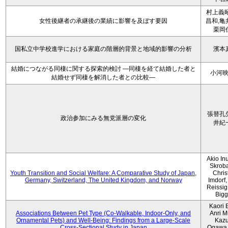
村上義昭
女性後継者の承継後の業績に影響を及ぼす要因
昌和,亀
栗岡
国私立中学校進学における家庭の階層的背景と地域的影響の分析
濱本
結婚につながる同棲に関する探索的検討 ―同棲を経て結婚した者と
小河
結婚せず同棲を解消した者との比較―
張替孔
政治参加にみる無党派層の変化
井紀
Akio Inu
Skrob
Youth Transition and Social Welfare: A Comparative Study of Japan,
Chris
Germany, Switzerland, The United Kingdom, and Norway
Imdorf, 
Reissig
Bigg
Kaori 
Associations Between Pet Type (Co-Walkable, Indoor-Only, and
Anri M
Ornamental Pets) and Well-Being: Findings from a Large-Scale
Kaz
Cross-Sectional Study in Japan
Ogawa,