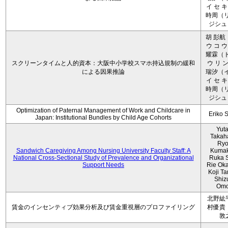
イ セ キ
時周（リ
ジシュ 
胡 彭航
ウ コ ウ
耀霖（ト
スクリーンタイムと人的資本：大阪中小学校スマホ持込規制の緩和
ウ リ ン
による因果推論
瑞汐（イ
イ セ キ
時周（リ
ジシュ 
Optimization of Paternal Management of Work and Childcare in
Eriko 
Japan: Institutional Bundles by Child Age Cohorts
Yut
Takah
Ryo
Sandwich Caregiving Among Nursing University Faculty Staff: A
Kumak
National Cross-Sectional Study of Prevalence and Organizational
Ruka S
Support Needs
Rie Ok
Koji T
Shiz
Omo
北野紘
賃金のインセンティブ効果分析及び賃金重視層のプロファイリング
村優貴
敦