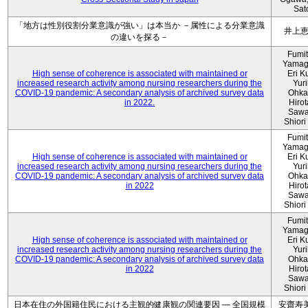
Sat
「地方は性別役割分業意識が強い」は本当か －属性による分業意識
井上
の違いを探る－
Fumi
Yamag
High sense of coherence is associated with maintained or
Eri K
increased research activity among nursing researchers during the
Yur
COVID-19 pandemic: A secondary analysis of archived survey data
Ohka
in 2022.
Hiro
Sawa
Shiori 
Fumi
Yamag
High sense of coherence is associated with maintained or
Eri K
increased research activity among nursing researchers during the
Yur
COVID-19 pandemic: A secondary analysis of archived survey data
Ohka
in 2022
Hiro
Sawa
Shiori 
Fumi
Yamag
High sense of coherence is associated with maintained or
Eri K
increased research activity among nursing researchers during the
Yur
COVID-19 pandemic: A secondary analysis of archived survey data
Ohka
in 2022
Hiro
Sawa
Shiori 
日本在住の外国籍住民における主観的健康観の関連要因 ― 全国規模
安齋寿美