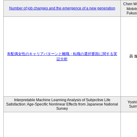
Chen W
Number of job changes and the emergence of a new generation
Motot
Fukus
有配偶女性のキャリアパターンと離職・転職の選択要因に関する実
聶 
証分析
Interpretable Machine Learning Analysis of Subjective Life
Yoshi
Satisfaction: Age-Specific Nonlinear Effects from Japanese National
Sui
Survey