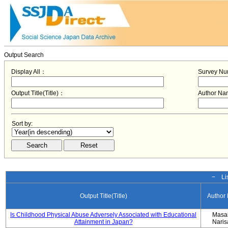
Output Search
Display All：
Survey N
Output Title(Title)：
Author N
Sort by:
− Lis
Output Title(Title)
Author
Is Childhood Physical Abuse Adversely Associated with Educational
Masa
Attainment in Japan?
Nari