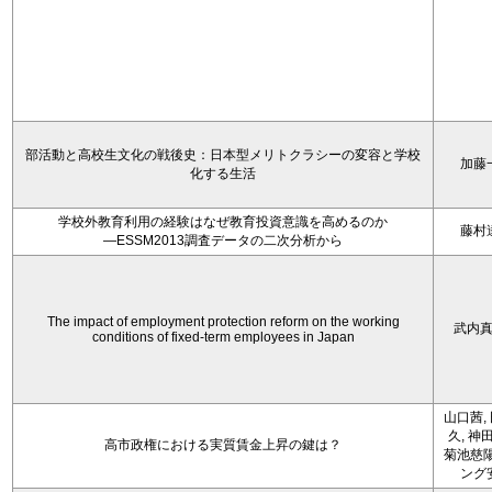
部活動と高校生文化の戦後史：日本型メリトクラシーの変容と学校
加藤
化する生活
学校外教育利用の経験はなぜ教育投資意識を高めるのか
藤村
―ESSM2013調査データの二次分析から
The impact of employment protection reform on the working
武内
conditions of fixed-term employees in Japan
山口茜,
久, 神
高市政権における実質賃金上昇の鍵は？
菊池慈陽
ング