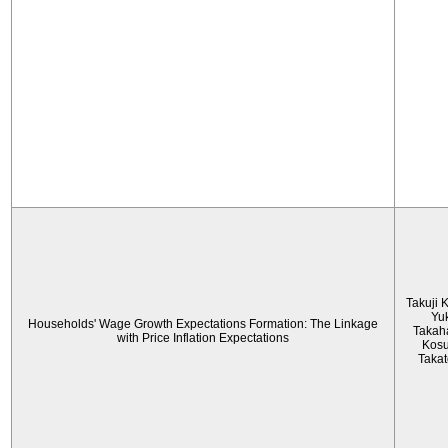
Takuji 
Yu
Households' Wage Growth Expectations Formation: The Linkage
Takah
with Price Inflation Expectations
Kos
Taka