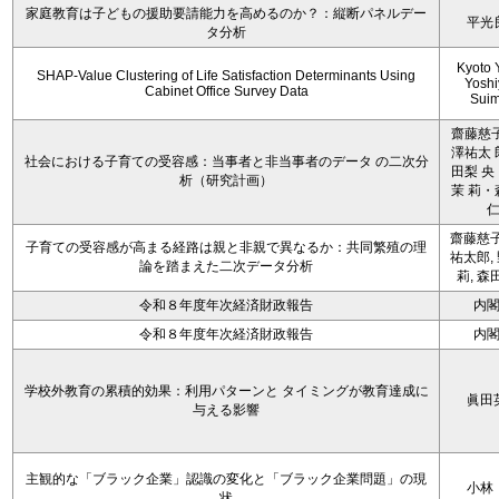
家庭教育は子どもの援助要請能力を高めるのか？：縦断パネルデー
平光
タ分析
Kyoto 
SHAP-Value Clustering of Life Satisfaction Determinants Using
Yoshi
Cabinet Office Survey Data
Sui
齋藤慈子
澤祐太 
社会における子育ての受容感：当事者と非当事者のデータ の二次分
田梨 央
析（研究計画）
茉 莉・
齋藤慈子
子育ての受容感が高まる経路は親と非親で異なるか：共同繁殖の理
祐太郎,
論を踏まえた二次データ分析
莉, 森
令和８年度年次経済財政報告
内
令和８年度年次経済財政報告
内
学校外教育の累積的効果：利用パターンと タイミングが教育達成に
眞田
与える影響
主観的な「ブラック企業」認識の変化と「ブラック企業問題」の現
小林
状