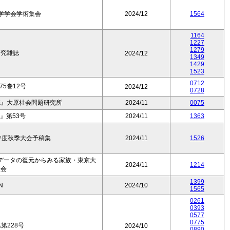
学学会学術集会
2024/12
1564
1164
1227
1279
研究雑誌
2024/12
1349
1429
1523
0712
5巻12号
2024/12
0728
誌』大原社会問題研究所
2024/11
0075
』第53号
2024/11
1363
年度秋季大会予稿集
2024/11
1526
データの復元からみる家族・東京大
2024/11
1214
版会
1399
N
2024/10
1565
0261
0393
0577
0775
第228号
2024/10
0890