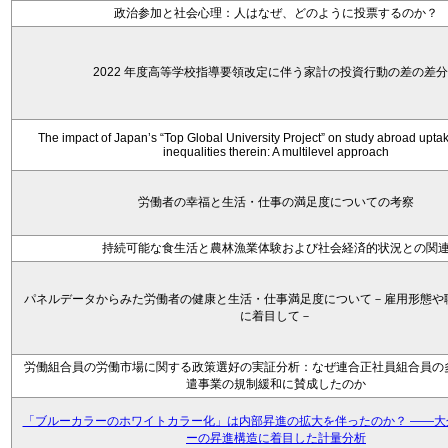
政治参加と社会心理：人はなぜ、どのように投票するのか？
2022 年度高等学校指導要領改定に伴う家計の投資行動の差の差
The impact of Japan’s “Top Global University Project” on study abroad upta
inequalities therein: A multilevel approach
労働者の幸福と生活・仕事の満足度についての考察
持続可能な食生活と農林漁業体験および社会経済的状況との関
パネルデータからみた労働者の健康と生活・仕事満足度について－雇用形態や
に着目して－
労働組合員の労働市場に関する政策選好の実証分析：なぜ連合正社員組合員の
遣事業の規制緩和に賛成したのか
「ブルーカラーのホワイトカラー化」は内部昇進の拡大を伴ったのか？ ――大
ーの昇進構造に着目した計量分析