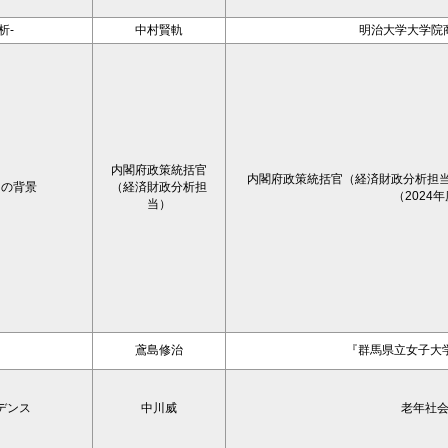
析-
中村賢軌
明治大学大学院
内閣府政策統括官
内閣府政策統括官（経済財政分析担当）
その背景
（経済財政分析担
（2024
当）
鳶島修治
『群馬県立女子大学
デンス
中川威
老年社