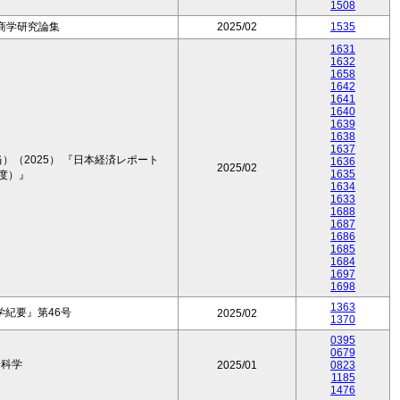
1508
商学研究論集
2025/02
1535
1631
1632
1658
1642
1641
1640
1639
1638
1637
（2025） 『日本経済レポート
1636
2025/02
1635
年度）』
1634
1633
1688
1687
1686
1685
1684
1697
1698
1363
紀要』第46号
2025/02
1370
0395
0679
会科学
2025/01
0823
1185
1476