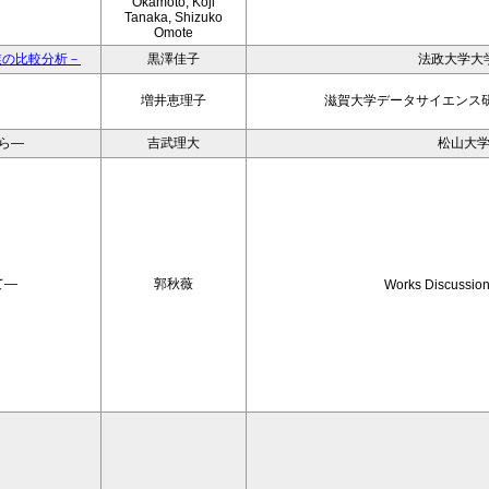
Okamoto, Koji
Tanaka, Shizuko
Omote
業の比較分析－
黒澤佳子
法政大学大
増井恵理子
滋賀大学データサイエンス研
ら―
吉武理大
松山大
て―
郭秋薇
Works Discussio