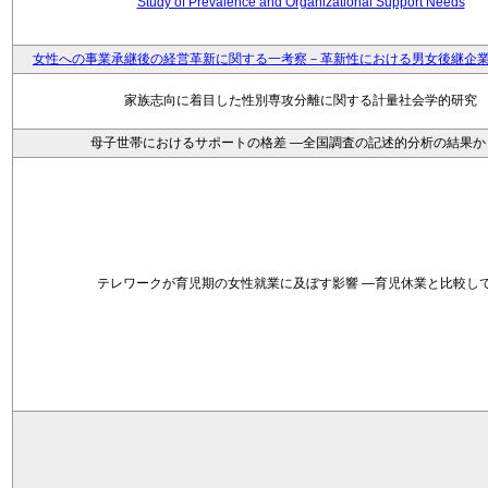
Study of Prevalence and Organizational Support Needs
女性への事業承継後の経営革新に関する一考察－革新性における男女後継企
家族志向に着目した性別専攻分離に関する計量社会学的研究
母子世帯におけるサポートの格差 ―全国調査の記述的分析の結果か
テレワークが育児期の女性就業に及ぼす影響 ―育児休業と比較し