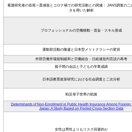
看護研究者の首尾一貫感覚とコロナ禍での研究活動との関連： JANS調査の二
タを用いた解析
プロフェッショナルの労働移動・賃金・スキル形成
運動部活動の隆盛と日本型メリトクラシーの変容
外部労働市場規制緩和と労働組合：日経連批判言説の再考
親子間の会話と子どもの学業成績
日本語教育政策研究における社会調査と二次分析
戦災母子世帯の戦後
Determinants of Non-Enrollment in Public Health Insurance Among Foreign 
Japan: A Study Based on Pooled Cross-Section Data
女性は男性よりもリスク回避的か