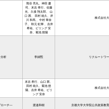
熊谷 亮丸、神田 慶
司、末吉 孝行、佐藤
光、久後 翔太郎、 山
口 茜、 田村 統久、岸
株式会社
川 和馬 、中村 華奈
子、 秋元 虹輝 、吉井
希祐、ビリング 安
奈、菊池 慈陽
く分析
李娟煕
リクルートワ
末吉 孝行、山口 茜、
田村 統久、菊池 慈
株式会社
陽、吉井 希祐、ビリ
ング 安奈
プローチ―
渡邉和樹
京都大学大学院公共政策教