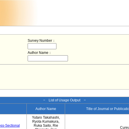
Survey Number：
Author Name：
− List of Usage Output −
Author Name
Title of Journal or Publicat
Yutaro Takahashi,
Ryota Kumakura,
oss-Sectional
Ruka Saito, Rie
Cure