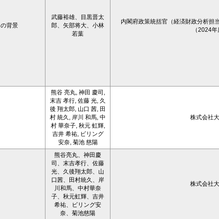
武藤裕雄、目黒晋太
内閣府政策統括官（経済財政分析担当）
その背景
郎、矢部将大、小林
（2024
若葉
熊谷 亮丸, 神田 慶司,
末吉 孝行, 佐藤 光, 久
後 翔太郎, 山口 茜, 田
村 統久, 岸川 和馬, 中
株式会社
村 華奈子, 秋元 虹輝,
吉井 希祐, ビリング
安奈, 菊池 慈陽
熊谷亮丸、神田慶
司、末吉孝行、佐藤
光、久後翔太郎、山
口茜、田村統久、岸
株式会社
川和馬、中村華奈
子、秋元虹輝、吉井
希祐、ビリング安
奈、菊池慈陽