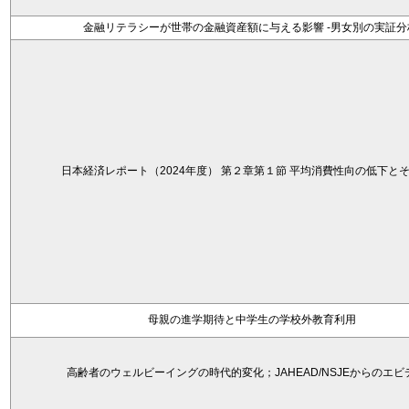
金融リテラシーが世帯の金融資産額に与える影響 -男女別の実証分
日本経済レポート（2024年度） 第２章第１節 平均消費性向の低下と
母親の進学期待と中学生の学校外教育利用
高齢者のウェルビーイングの時代的変化；JAHEAD/NSJEからのエビ