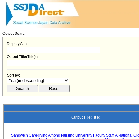
Output Search
Display All：
Output Title(Title)：
Sort by:
Output Title(Title)
Sandwich Caregiving Among Nursing University Faculty Staff: A National Cr