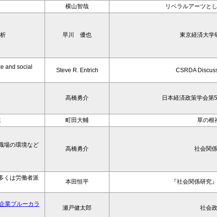
横山智哉
リベラルアーツと
分析
早川 優也
東京経済大学
ke and social
Steve R. Entrich
CSRDA Discuss
高橋勇介
日本経済政策学会第5
連
町田大輔
草の根
職場の環境など
高橋勇介
社会関
多くは労働者派
本田恒平
『社会関係研究
企業ブルーカラ
瀬戸健太郎
社会