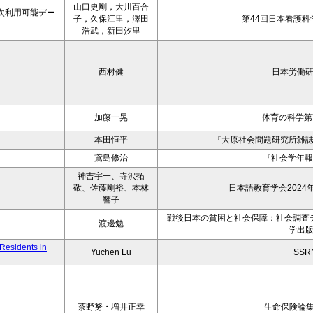
山口史剛，大川百合
次利用可能デー
子，久保江里，澤田
第44回日本看護科
浩武，新田汐里
西村健
日本労働
加藤一晃
体育の科学第7
本田恒平
『大原社会問題研究所雑
鳶島修治
『社会学年報
神吉宇一、寺沢拓
敬、佐藤剛裕、本林
日本語教育学会2024
響子
戦後日本の貧困と社会保障：社会調査
渡邊勉
学出
Residents in
Yuchen Lu
SSR
茶野努・増井正幸
生命保険論集