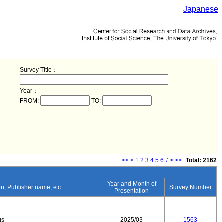
Japanese
Survey Title：
Year：
FROM:
TO:
<<
<
1
2
3
4
5
6
7
>
>>
Total: 2162
Year and Month of
ion, Publisher name, etc.
Survey Number
Presentation
us
2025/03
1563