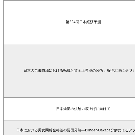
第224回日本経済予測
日本の労働市場における転職と賃金上昇率の関係：所得水準に基づ
日本経済の供給力底上げに向けて
日本における男女間賃金格差の要因分解―Blinder-Oaxaca分解によるア