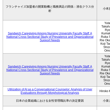
フランチャイズ加盟者の開業動機と職務満足の関係：潜在クラス分
小本
析
Yut
Takah
Ryo
Sandwich Caregiving Among Nursing University Faculty Staff: A
Kumak
National Cross-Sectional Study of Prevalence and Organizational
Ruka S
Support Needs
Rie Ok
Koji T
Shiz
Omo
Yut
Takah
Ryo
Sandwich Caregiving Among Nursing University Faculty Staff: A
Kumak
National Cross-Sectional Study of Prevalence and Organizational
Ruka S
Support Needs
Rie Ok
Koji T
Shiz
Omo
Utilization of AI as a Conversational Counselor: Analysis of User
Hiroko
Evaluations through Morphological Analysis
日本の企業組織における女性管理職比率の決定要因
小泉