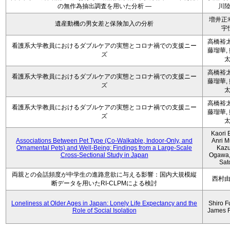
の無作為抽出調査を用いた分析 ―
川
増井正
遺産動機の男女差と保険加入の分析
宇
高橋裕太
看護系大学教員におけるダブルケアの実態とコロナ禍での支援ニー
藤瑠華,
ズ
高橋裕太
看護系大学教員におけるダブルケアの実態とコロナ禍での支援ニー
藤瑠華,
ズ
高橋裕太
看護系大学教員におけるダブルケアの実態とコロナ禍での支援ニー
藤瑠華,
ズ
Kaori 
Associations Between Pet Type (Co-Walkable, Indoor-Only, and
Anri M
Ornamental Pets) and Well-Being: Findings from a Large-Scale
Kaz
Cross-Sectional Study in Japan
Ogawa,
Sat
両親との会話頻度が中学生の進路意欲に与える影響：国内大規模縦
西村
断データを用いたRI-CLPMによる検討
Loneliness at Older Ages in Japan: Lonely Life Expectancy and the
Shiro F
Role of Social Isolation
James 