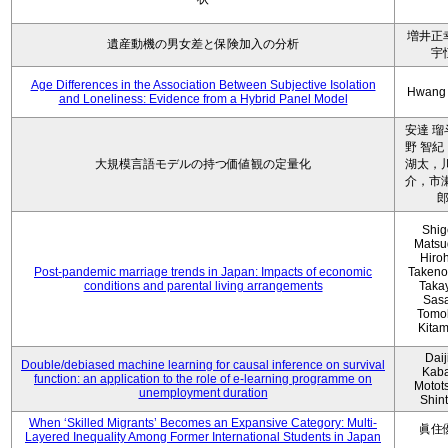
増井正
遺産動機の男女差と保険加入の分析
宇
Age Differences in the Association Between Subjective Isolation
Hwang
and Loneliness: Evidence from a Hybrid Panel Model
安達 瑠
野 智紀
大規模言語モデルの持つ価値観の定量化
湖太，川
介，市瀬
Shig
Matsu
Hiro
Post-pandemic marriage trends in Japan: Impacts of economic
Takeno
conditions and parental living arrangements
Taka
Sasa
Tomo
Kita
Daij
Double/debiased machine learning for causal inference on survival
Kaba
function: an application to the role of e-learning programme on
Motot
unemployment duration
Shin
When ‘Skilled Migrants’ Becomes an Expansive Category: Multi-
眞住
Layered Inequality Among Former International Students in Japan