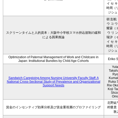
イ セ キ
時周（リ
ジシュ 
胡 彭航
ウ コ ウ
耀霖（ト
スクリーンタイムと人的資本：大阪中小学校スマホ持込規制の緩和
ウ リ ン
による因果推論
瑞汐（イ
イ セ キ
時周（リ
ジシュ 
Optimization of Paternal Management of Work and Childcare in
Eriko 
Japan: Institutional Bundles by Child Age Cohorts
Yut
Takah
Ryo
Sandwich Caregiving Among Nursing University Faculty Staff: A
Kumak
National Cross-Sectional Study of Prevalence and Organizational
Ruka S
Support Needs
Rie Ok
Koji T
Shiz
Omo
北野紘
賃金のインセンティブ効果分析及び賃金重視層のプロファイリング
村優貴
敦