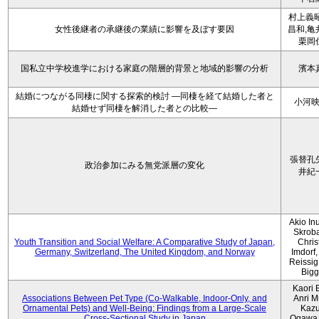
村上義昭
女性後継者の承継後の業績に影響を及ぼす要因
昌和,亀
栗岡
国私立中学校進学における家庭の階層的背景と地域的影響の分析
濱本
結婚につながる同棲に関する探索的検討 ―同棲を経て結婚した者と
小河
結婚せず同棲を解消した者との比較―
張替孔
政治参加にみる無党派層の変化
井紀
Akio Inu
Skrob
Youth Transition and Social Welfare: A Comparative Study of Japan,
Chris
Germany, Switzerland, The United Kingdom, and Norway
Imdorf, 
Reissig
Bigg
Kaori 
Associations Between Pet Type (Co-Walkable, Indoor-Only, and
Anri M
Ornamental Pets) and Well-Being: Findings from a Large-Scale
Kaz
Cross-Sectional Study in Japan
Ogawa,