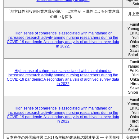
Sat
「地方は性別役割分業意識が強い」は本当か －属性による分業意識
井上
の違いを探る－
Fumi
Yamag
High sense of coherence is associated with maintained or
Eri K
increased research activity among nursing researchers during the
Yur
COVID-19 pandemic: A secondary analysis of archived survey data
Ohka
in 2022.
Hiro
Sawa
Shiori 
Fumi
Yamag
High sense of coherence is associated with maintained or
Eri K
increased research activity among nursing researchers during the
Yur
COVID-19 pandemic: A secondary analysis of archived survey data
Ohka
in 2022
Hiro
Sawa
Shiori 
Fumi
Yamag
High sense of coherence is associated with maintained or
Eri K
increased research activity among nursing researchers during the
Yur
COVID-19 pandemic: A secondary analysis of archived survey data
Ohka
in 2022
Hiro
Sawa
Shiori 
日本在住の外国籍住民における主観的健康観の関連要因 ― 全国規模
安齋寿美