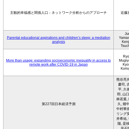
主観的幸福感と関係人口：ネットワーク分析からのアプローチ
近藤
Ju
Parental educational aspirations and children’s sleep: a mediation
Yamas
analysis
Kenji
Tsuc
Ryo
More than usage: expanding socioeconomic inequality in access to
Mugiy
remote work after COVID-19 in Japan
Kyo
Koma
熊谷亮丸
慶司, 
平, 久
郎, 山口
林若葉,
第227回日本経済予測
久, 畑
中村華奈
リング安
井希祐,
陽, 是
平石