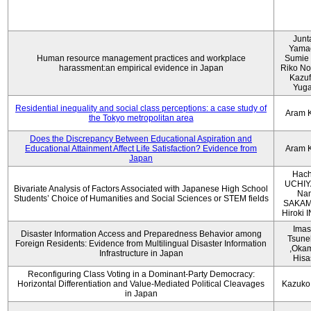
Junt
Yama
Human resource management practices and workplace
Sumie 
harassment:an empirical evidence in Japan
Riko No
Kazu
Yug
Residential inequality and social class perceptions: a case study of
Aram 
the Tokyo metropolitan area
Does the Discrepancy Between Educational Aspiration and
Educational Attainment Affect Life Satisfaction? Evidence from
Aram 
Japan
Hach
UCHIY
Bivariate Analysis of Factors Associated with Japanese High School
Na
Students’ Choice of Humanities and Social Sciences or STEM fields
SAKAM
Hiroki
Imas
Disaster Information Access and Preparedness Behavior among
Tsune
Foreign Residents: Evidence from Multilingual Disaster Information
,Oka
Infrastructure in Japan
Hisa
Reconfiguring Class Voting in a Dominant-Party Democracy:
Horizontal Differentiation and Value-Mediated Political Cleavages
Kazuko
in Japan