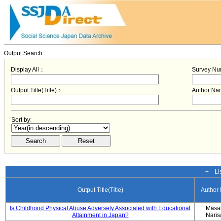
Output Search
Display All：
Survey N
Output Title(Title)：
Author N
Sort by:
− Lis
Output Title(Title)
Author
Is Childhood Physical Abuse Adversely Associated with Educational
Masa
Attainment in Japan?
Nari