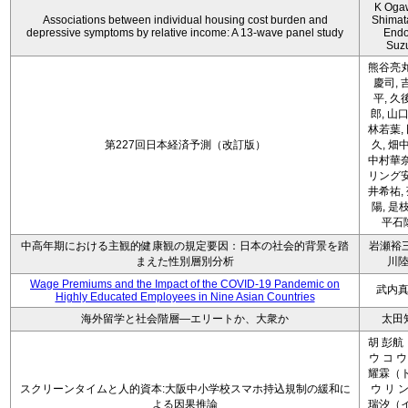
K Oga
Associations between individual housing cost burden and
Shimat
depressive symptoms by relative income: A 13-wave panel study
Endo
Suz
熊谷亮丸
慶司, 
平, 久
郎, 山口
林若葉,
第227回日本経済予測（改訂版）
久, 畑
中村華奈
リング安
井希祐,
陽, 是
平石
中高年期における主観的健康観の規定要因：日本の社会的背景を踏
岩瀬裕三
まえた性別層別分析
川
Wage Premiums and the Impact of the COVID‑19 Pandemic on
武内
Highly Educated Employees in Nine Asian Countries
海外留学と社会階層―エリートか、大衆か
太田
胡 彭航
ウ コ ウ
耀霖（ト
スクリーンタイムと人的資本:大阪中小学校スマホ持込規制の緩和に
ウ リ ン
よる因果推論
瑞汐（イ