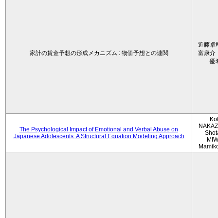
近藤卓
家計の賃金予想の形成メカニズム : 物価予想との連関
富康介
優
Ko
NAKAZ
The Psychological Impact of Emotional and Verbal Abuse on
Shot
Japanese Adolescents: A Structural Equation Modeling Approach
MIW
Mamik