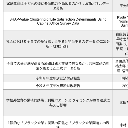
家庭教育は子どもの援助要請能力を高めるのか？：縦断パネルデー
平光
タ分析
Kyoto 
SHAP-Value Clustering of Life Satisfaction Determinants Using
Yoshi
Cabinet Office Survey Data
Sui
齋藤慈子
澤祐太 
社会における子育ての受容感：当事者と非当事者のデータ の二次分
田梨 央
析（研究計画）
茉 莉・
齋藤慈子
子育ての受容感が高まる経路は親と非親で異なるか：共同繁殖の理
祐太郎,
論を踏まえた二次データ分析
莉, 森
令和８年度年次経済財政報告
内
令和８年度年次経済財政報告
内
学校外教育の累積的効果：利用パターンと タイミングが教育達成に
眞田
与える影響
主観的な「ブラック企業」認識の変化と「ブラック企業問題」の現
小林
状