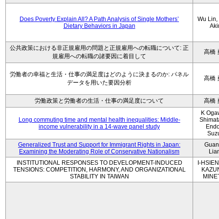
Does Poverty Explain All? A Path Analysis of Single Mothers’
Wu Lin, 
Dietary Behaviors in Japan
Aki
公共政策における非正規雇用の問題と正規雇用への転職について: 正
高橋 
規雇用への転職の諸要因に着目して
労働者の幸福と生活・仕事の満足度はどのように決まるのか: パネル
高橋 
データを用いた要因分析
労働政策と労働者の生活・仕事の満足度について
高橋 
K Oga
Long commuting time and mental health inequalities: Middle-
Shimat
income vulnerability in a 14-wave panel study
Endo
Suz
Generalized Trust and Support for Immigrant Rights in Japan:
Guan
Examining the Moderating Role of Conservative Nationalism
Lia
INSTITUTIONAL RESPONSES TO DEVELOPMENT-INDUCED
I-HSIEN
TENSIONS: COMPETITION, HARMONY, AND ORGANIZATIONAL
KAZU
STABILITY IN TAIWAN
MINE