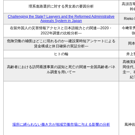
高須百華
理系進路選択に対する男女差の要因分析
幹
Challenging the State? Lawyers and the Reformed Administrative
Rieko
Appeals System in Japan
在留外国人の災害情報アクセスと日本語能力との関連―2020・
今﨑常秀
2022年調査の比較分析―
危険労働の補償はどこに現れるのか―建設業時短アンケートによる
岡
賃金構成と休日確保の実証分析―
ヒトの輪
井上
髙橋実
高齢者における訪問看護事業の認知と死亡の関連ー全国高齢者パネ
岡佳代
ル調査を用いてー
圭一、
紀
場所に縛られない働き方が地域労働市場に与える影響の分析
風神