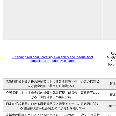
Ryo
Changing regional university availability and inequality of
Mugiy
educational opportunity in Japan
Koh
Toyo
労働時間規制導入後の運輸業における賃金調整－中小企業の採算状
岡
況と資金制約に着目した短期分析－
介護労働における非金銭的補償と就業継続－低賃金・高負担下にお
岡
ける「虚偽補償」の実証分析－
日本の学校教員における職業満足度と職業イメージの規定因に関す
赤松
る包括的検討―社会調査の二次分析を通して―
未婚者は同棲をどのようなものと捉えているのか —二次データ分析