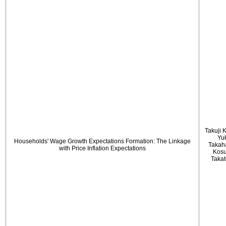
Takuji 
Yu
Households' Wage Growth Expectations Formation: The Linkage
Takah
with Price Inflation Expectations
Kos
Taka