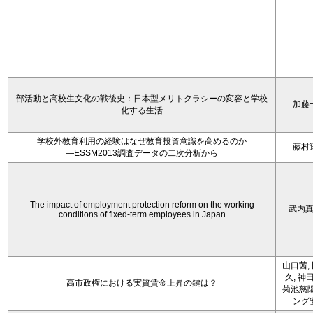
部活動と高校生文化の戦後史：日本型メリトクラシーの変容と学校
加藤
化する生活
学校外教育利用の経験はなぜ教育投資意識を高めるのか
藤村
―ESSM2013調査データの二次分析から
The impact of employment protection reform on the working
武内
conditions of fixed-term employees in Japan
山口茜,
久, 神
高市政権における実質賃金上昇の鍵は？
菊池慈陽
ング