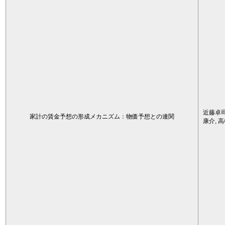
近藤卓司
家計の賃金予想の形成メカニズム：物価予想との連関
康介, 