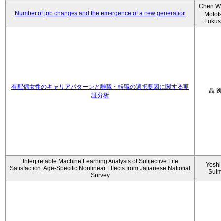
Chen W
Number of job changes and the emergence of a new generation
Motot
Fukus
有配偶女性のキャリアパターンと離職・転職の選択要因に関する実
聶 
証分析
Interpretable Machine Learning Analysis of Subjective Life
Yoshi
Satisfaction: Age-Specific Nonlinear Effects from Japanese National
Sui
Survey