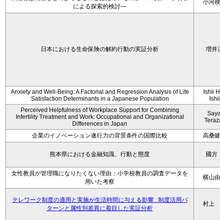
小河
による探索的検討—
日本における生命保険の解約行動の実証分析
増井
Anxiety and Well-Being: A Factorial and Regression Analysis of Life
Ishii 
Satisfaction Determinants in a Japanese Population
Ishi
Perceived Helpfulness of Workplace Support for Combining
Say
Infertility Treatment and Work: Occupational and Organizational
Tera
Differences in Japan
企業のイノベーション遂行力の背景条件の国際比較
高桑
熊本県における金融知識、行動と態度
國方
女性教員が管理職になりたくない理由：小学校教員の調査データを
横山
用いた考察
テレワーク制度の適用と実施が生活時間に与える影響 : 制度活用パ
村上
ターンと属性別差異に着目した実証分析