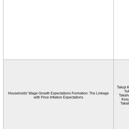
Takuji 
Yu
Households' Wage Growth Expectations Formation: The Linkage
Takah
with Price Inflation Expectations
Kos
Taka