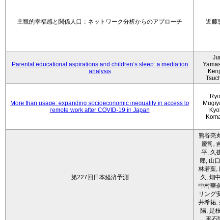
主観的幸福感と関係人口：ネットワーク分析からのアプローチ
近藤
Ju
Parental educational aspirations and children’s sleep: a mediation
Yamas
analysis
Kenji
Tsuc
Ryo
More than usage: expanding socioeconomic inequality in access to
Mugiy
remote work after COVID-19 in Japan
Kyo
Koma
熊谷亮丸
慶司, 
平, 久
郎, 山口
林若葉,
第227回日本経済予測
久, 畑
中村華奈
リング安
井希祐,
陽, 是
平石