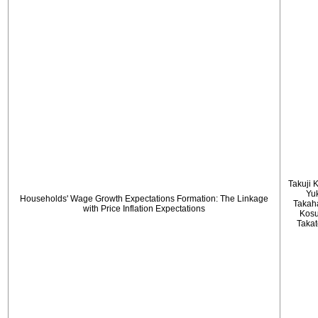
Takuji 
Yu
Households' Wage Growth Expectations Formation: The Linkage
Takah
with Price Inflation Expectations
Kos
Taka