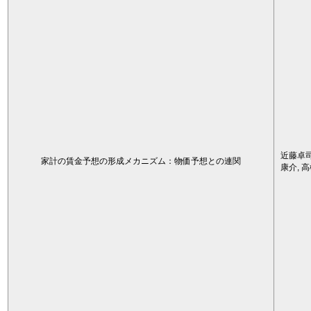
近藤卓司
家計の賃金予想の形成メカニズム：物価予想との連関
康介, 