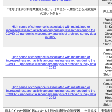
Sat
「地方は性別役割分業意識が強い」は本当か －属性による分業意識
井上
の違いを探る－
Fumi
Yamag
High sense of coherence is associated with maintained or
Eri K
increased research activity among nursing researchers during the
Yur
COVID-19 pandemic: A secondary analysis of archived survey data
Ohka
in 2022.
Hiro
Sawa
Shiori 
Fumi
Yamag
High sense of coherence is associated with maintained or
Eri K
increased research activity among nursing researchers during the
Yur
COVID-19 pandemic: A secondary analysis of archived survey data
Ohka
in 2022
Hiro
Sawa
Shiori 
Fumi
Yamag
High sense of coherence is associated with maintained or
Eri K
increased research activity among nursing researchers during the
Yur
COVID-19 pandemic: A secondary analysis of archived survey data
Ohka
in 2022
Hiro
Sawa
Shiori 
日本在住の外国籍住民における主観的健康観の関連要因 ― 全国規模
安齋寿美