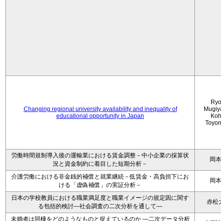
Ryo
Changing regional university availability and inequality of
Mugiy
educational opportunity in Japan
Koh
Toyo
労働時間規制導入後の運輸業における賃金調整－中小企業の採算状
岡
況と資金制約に着目した短期分析－
介護労働における非金銭的補償と就業継続－低賃金・高負担下にお
岡
ける「虚偽補償」の実証分析－
日本の学校教員における職業満足度と職業イメージの規定因に関す
赤松
る包括的検討―社会調査の二次分析を通して―
未婚者は同棲をどのようなものと捉えているのか —二次データ分析