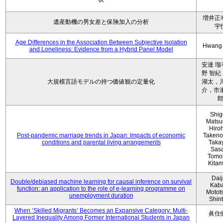
増井正
遺産動機の男女差と保険加入の分析
宇
Age Differences in the Association Between Subjective Isolation
Hwang
and Loneliness: Evidence from a Hybrid Panel Model
安達 瑠
野 智紀
大規模言語モデルの持つ価値観の定量化
湖太，川
介，市瀬
Shig
Matsu
Hiro
Post-pandemic marriage trends in Japan: Impacts of economic
Takeno
conditions and parental living arrangements
Taka
Sasa
Tomo
Kita
Daij
Double/debiased machine learning for causal inference on survival
Kaba
function: an application to the role of e-learning programme on
Motot
unemployment duration
Shin
When ‘Skilled Migrants’ Becomes an Expansive Category: Multi-
眞住
Layered Inequality Among Former International Students in Japan