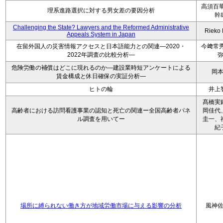
高須百華
理系進路選択に対する男女差の要因分析
幹
Challenging the State? Lawyers and the Reformed Administrative
Rieko
Appeals System in Japan
在留外国人の災害情報アクセスと日本語能力との関連―2020・
今﨑常秀
2022年調査の比較分析―
危険労働の補償はどこに現れるのか―建設業時短アンケートによる
岡
賃金構成と休日確保の実証分析―
ヒトの輪
井上
髙橋実
高齢者における訪問看護事業の認知と死亡の関連ー全国高齢者パネ
岡佳代
ル調査を用いてー
圭一、
紀
場所に縛られない働き方が地域労働市場に与える影響の分析
風神