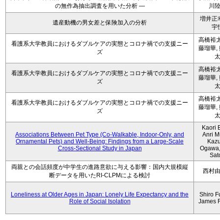
の無作為抽出調査を用いた分析 ―
川
増井正
遺産動機の男女差と保険加入の分析
宇
高橋裕太
看護系大学教員におけるダブルケアの実態とコロナ禍での支援ニー
藤瑠華,
ズ
高橋裕太
看護系大学教員におけるダブルケアの実態とコロナ禍での支援ニー
藤瑠華,
ズ
高橋裕太
看護系大学教員におけるダブルケアの実態とコロナ禍での支援ニー
藤瑠華,
ズ
Kaori 
Associations Between Pet Type (Co-Walkable, Indoor-Only, and
Anri M
Ornamental Pets) and Well-Being: Findings from a Large-Scale
Kaz
Cross-Sectional Study in Japan
Ogawa,
Sat
両親との会話頻度が中学生の進路意欲に与える影響：国内大規模縦
西村
断データを用いたRI-CLPMによる検討
Loneliness at Older Ages in Japan: Lonely Life Expectancy and the
Shiro F
Role of Social Isolation
James 