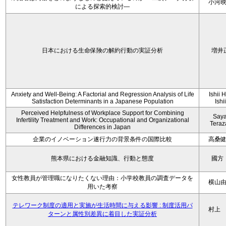
小河
による探索的検討—
日本における生命保険の解約行動の実証分析
増井
Anxiety and Well-Being: A Factorial and Regression Analysis of Life
Ishii 
Satisfaction Determinants in a Japanese Population
Ishi
Perceived Helpfulness of Workplace Support for Combining
Say
Infertility Treatment and Work: Occupational and Organizational
Tera
Differences in Japan
企業のイノベーション遂行力の背景条件の国際比較
高桑
熊本県における金融知識、行動と態度
國方
女性教員が管理職になりたくない理由：小学校教員の調査データを
横山
用いた考察
テレワーク制度の適用と実施が生活時間に与える影響 : 制度活用パ
村上
ターンと属性別差異に着目した実証分析