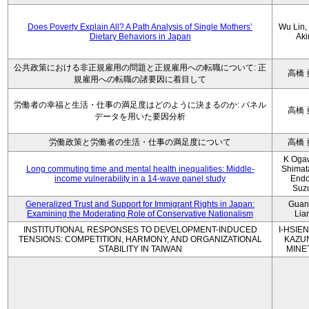
Does Poverty Explain All? A Path Analysis of Single Mothers’
Wu Lin, 
Dietary Behaviors in Japan
Aki
公共政策における非正規雇用の問題と正規雇用への転職について: 正
高橋 
規雇用への転職の諸要因に着目して
労働者の幸福と生活・仕事の満足度はどのように決まるのか: パネル
高橋 
データを用いた要因分析
労働政策と労働者の生活・仕事の満足度について
高橋 
K Oga
Long commuting time and mental health inequalities: Middle-
Shimat
income vulnerability in a 14-wave panel study
Endo
Suz
Generalized Trust and Support for Immigrant Rights in Japan:
Guan
Examining the Moderating Role of Conservative Nationalism
Lia
INSTITUTIONAL RESPONSES TO DEVELOPMENT-INDUCED
I-HSIEN
TENSIONS: COMPETITION, HARMONY, AND ORGANIZATIONAL
KAZU
STABILITY IN TAIWAN
MINE