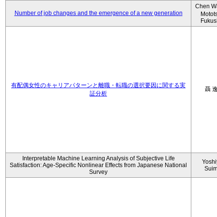
Chen W
Number of job changes and the emergence of a new generation
Motot
Fukus
有配偶女性のキャリアパターンと離職・転職の選択要因に関する実
聶 
証分析
Interpretable Machine Learning Analysis of Subjective Life
Yoshi
Satisfaction: Age-Specific Nonlinear Effects from Japanese National
Sui
Survey