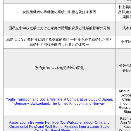
村上義昭
女性後継者の承継後の業績に影響を及ぼす要因
昌和,亀
栗岡
国私立中学校進学における家庭の階層的背景と地域的影響の分析
濱本
結婚につながる同棲に関する探索的検討 ―同棲を経て結婚した者と
小河
結婚せず同棲を解消した者との比較―
張替孔
政治参加にみる無党派層の変化
井紀
Akio Inu
Skrob
Youth Transition and Social Welfare: A Comparative Study of Japan,
Chris
Germany, Switzerland, The United Kingdom, and Norway
Imdorf, 
Reissig
Bigg
Kaori 
Associations Between Pet Type (Co-Walkable, Indoor-Only, and
Anri M
Ornamental Pets) and Well-Being: Findings from a Large-Scale
Kaz
Cross-Sectional Study in Japan
Ogawa,