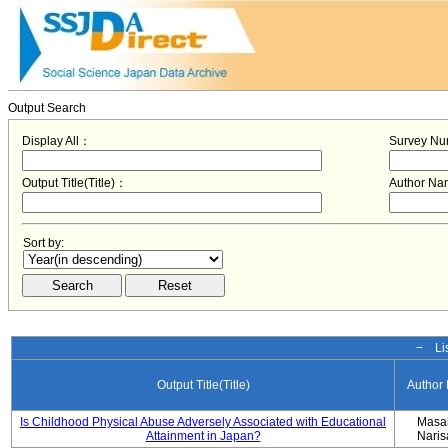
Output Search
Display All：
Survey N
Output Title(Title)：
Author N
Sort by:
− Lis
Output Title(Title)
Author
Is Childhood Physical Abuse Adversely Associated with Educational
Masa
Attainment in Japan?
Nari