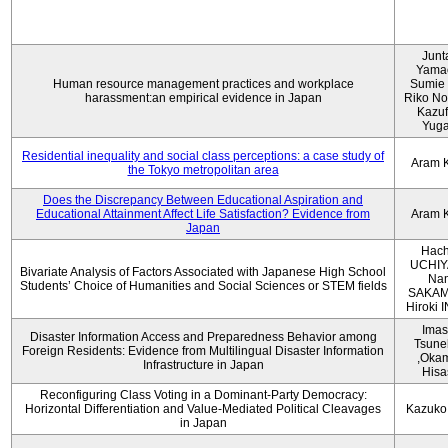
Junt
Yama
Human resource management practices and workplace
Sumie 
harassment:an empirical evidence in Japan
Riko No
Kazu
Yug
Residential inequality and social class perceptions: a case study of
Aram 
the Tokyo metropolitan area
Does the Discrepancy Between Educational Aspiration and
Educational Attainment Affect Life Satisfaction? Evidence from
Aram 
Japan
Hach
UCHIY
Bivariate Analysis of Factors Associated with Japanese High School
Na
Students’ Choice of Humanities and Social Sciences or STEM fields
SAKAM
Hiroki
Imas
Disaster Information Access and Preparedness Behavior among
Tsune
Foreign Residents: Evidence from Multilingual Disaster Information
,Oka
Infrastructure in Japan
Hisa
Reconfiguring Class Voting in a Dominant-Party Democracy:
Horizontal Differentiation and Value-Mediated Political Cleavages
Kazuko
in Japan