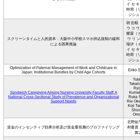
イ セ キ
時周（リ
ジシュ 
胡 彭航
ウ コ ウ
耀霖（ト
スクリーンタイムと人的資本：大阪中小学校スマホ持込規制の緩和
ウ リ ン
による因果推論
瑞汐（イ
イ セ キ
時周（リ
ジシュ 
Optimization of Paternal Management of Work and Childcare in
Eriko 
Japan: Institutional Bundles by Child Age Cohorts
Yut
Takah
Ryo
Sandwich Caregiving Among Nursing University Faculty Staff: A
Kumak
National Cross-Sectional Study of Prevalence and Organizational
Ruka S
Support Needs
Rie Ok
Koji T
Shiz
Omo
北野紘
賃金のインセンティブ効果分析及び賃金重視層のプロファイリング
村優貴
敦