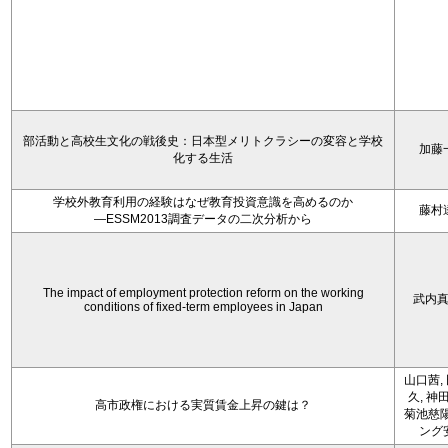
部活動と高校生文化の戦後史：日本型メリトクラシーの変容と学校
加藤
化する生活
学校外教育利用の経験はなぜ教育投資意識を高めるのか
藤村
―ESSM2013調査データの二次分析から
The impact of employment protection reform on the working
武内
conditions of fixed-term employees in Japan
山口茜,
久, 神
高市政権における実質賃金上昇の鍵は？
菊池慈陽
ング