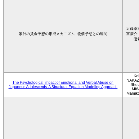
近藤卓
家計の賃金予想の形成メカニズム : 物価予想との連関
富康介
優
Ko
NAKAZ
The Psychological Impact of Emotional and Verbal Abuse on
Shot
Japanese Adolescents: A Structural Equation Modeling Approach
MIW
Mamik