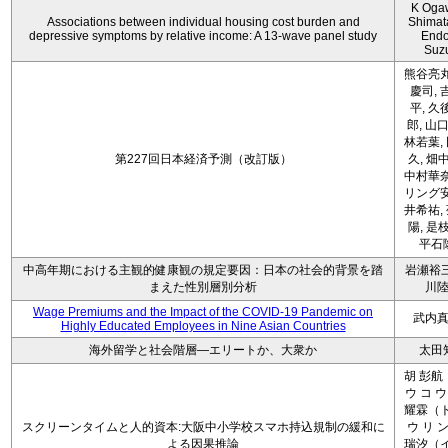
K Oga
Associations between individual housing cost burden and
Shimat
depressive symptoms by relative income: A 13-wave panel study
Endo
Suz
熊谷亮丸
慶司, 
平, 久
郎, 山口
林若葉,
第227回日本経済予測（改訂版）
久, 畑
中村華奈
リング安
井希祐,
陽, 是
平石
中高年期における主観的健康観の規定要因：日本の社会的背景を踏
岩瀬裕三
まえた性別層別分析
川
Wage Premiums and the Impact of the COVID‑19 Pandemic on
武内
Highly Educated Employees in Nine Asian Countries
海外留学と社会階層―エリートか、大衆か
太田
胡 彭航
ウ コ ウ
耀霖（ト
スクリーンタイムと人的資本:大阪中小学校スマホ持込規制の緩和に
ウ リ ン
よる因果推論
瑞汐（イ