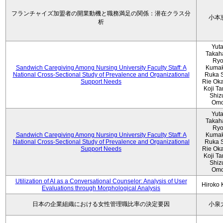
フランチャイズ加盟者の開業動機と職務満足の関係：潜在クラス分
小本
析
Yut
Takah
Ryo
Sandwich Caregiving Among Nursing University Faculty Staff: A
Kumak
National Cross-Sectional Study of Prevalence and Organizational
Ruka S
Support Needs
Rie Ok
Koji T
Shiz
Omo
Yut
Takah
Ryo
Sandwich Caregiving Among Nursing University Faculty Staff: A
Kumak
National Cross-Sectional Study of Prevalence and Organizational
Ruka S
Support Needs
Rie Ok
Koji T
Shiz
Omo
Utilization of AI as a Conversational Counselor: Analysis of User
Hiroko
Evaluations through Morphological Analysis
日本の企業組織における女性管理職比率の決定要因
小泉