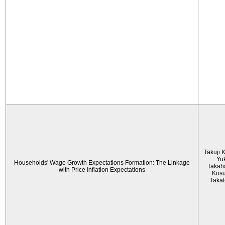
Takuji 
Yu
Households' Wage Growth Expectations Formation: The Linkage
Takah
with Price Inflation Expectations
Kos
Taka