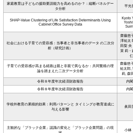
家庭教育は子どもの援助要請能力を高めるのか？：縦断パネルデー
平光
タ分析
Kyoto 
SHAP-Value Clustering of Life Satisfaction Determinants Using
Yoshi
Cabinet Office Survey Data
Sui
齋藤慈子
澤祐太 
社会における子育ての受容感：当事者と非当事者のデータ の二次分
田梨 央
析（研究計画）
茉 莉・
齋藤慈子
子育ての受容感が高まる経路は親と非親で異なるか：共同繁殖の理
祐太郎,
論を踏まえた二次データ分析
莉, 森
令和８年度年次経済財政報告
内
令和８年度年次経済財政報告
内
学校外教育の累積的効果：利用パターンと タイミングが教育達成に
眞田
与える影響
主観的な「ブラック企業」認識の変化と「ブラック企業問題」の現
小林
状